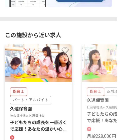
この施設から近い求人
保育士
保育士
正社員
パート・アルバイト
久遠保育園
社会福祉法人久遠福祉会
久遠保育園
子どもたちの成長を一番近
社会福祉法人久遠福祉会
で応援！あなたの温かい心
子どもたちの成長を一番近く
輝く場所です。
で応援！あなたの温かい心が
輝く場所がここにあります。
月給228,000円 ~ 313,000