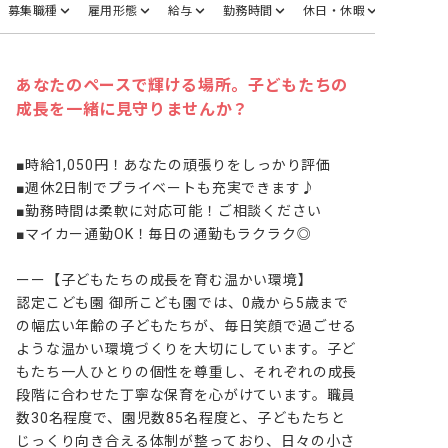
募集職種
雇用形態
給与
勤務時間
休日・休暇
あなたのペースで輝ける場所。子どもたちの
成長を一緒に見守りませんか？
■時給1,050円！あなたの頑張りをしっかり評価

■週休2日制でプライベートも充実できます♪

■勤務時間は柔軟に対応可能！ご相談ください

■マイカー通勤OK！毎日の通勤もラクラク◎

ーー【子どもたちの成長を育む温かい環境】

認定こども園 御所こども園では、0歳から5歳まで
の幅広い年齢の子どもたちが、毎日笑顔で過ごせる
ような温かい環境づくりを大切にしています。子ど
もたち一人ひとりの個性を尊重し、それぞれの成長
段階に合わせた丁寧な保育を心がけています。職員
数30名程度で、園児数85名程度と、子どもたちと
じっくり向き合える体制が整っており、日々の小さ