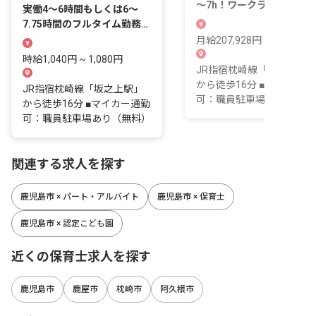
～7h！ワークライフバラン
実働4～6時間もしくは6～
スを重視して働ける
7.75時間のフルタイム勤務を
募集！
月給207,928円 ~
時給1,040円 ~ 1,080円
JR指宿枕崎線「坂之上駅
から徒歩16分 ■マイカー通
JR指宿枕崎線「坂之上駅」
可：職員駐車場あり（無料
から徒歩16分 ■マイカー通勤
可：職員駐車場あり（無料）
関連する求人を探す
鹿児島市 × パート・アルバイト
鹿児島市 × 保育士
鹿児島市 × 認定こども園
近くの保育士求人を探す
鹿児島市
鹿屋市
枕崎市
阿久根市