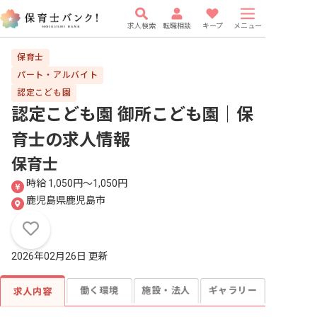
求人検索
転職相談
キープ
メニュー
保育士
パート・アルバイト
認定こども園
認定こども園 御所こども園｜保
育士
の求人情報
保育士
時給 1,050円〜1,050円
鹿児島県鹿児島市
2026年02月26日 更新
働く環境
施設・法人
ギャラリー
求人内容