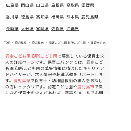
広島県
岡山県
山口県
島根県
鳥取県
愛媛県
香川県
徳島県
高知県
福岡県
熊本県
鹿児島県
長崎県
大分県
宮崎県
佐賀県
沖縄県
TOP
鹿児島県
鹿児島市
認定こども園 御所こども園
保育士の求人（パート・アル
認定こども園 御所こども園
で募集している保育士求
人の詳細ページです。保育士バンクでは、認定こど
も園 御所こども園の募集情報に精通したキャリアア
ドバイザーが、求人情報や転職活動をサポートしま
す。
鹿児島県
で保育士・幼稚園教諭の求人をお探し
の方にピッタリです。認定こども園や
鹿児島市
で気
になる保育士の求人があれば、電話やメールでお問
い合わせください。保育士の求人・転職なら【保育
士バンク!】