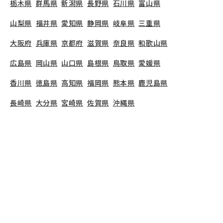
栃木県
群馬県
新潟県
長野県
石川県
富山県
山梨県
福井県
愛知県
静岡県
岐阜県
三重県
大阪府
兵庫県
京都府
滋賀県
奈良県
和歌山県
広島県
岡山県
山口県
島根県
鳥取県
愛媛県
香川県
徳島県
高知県
福岡県
熊本県
鹿児島県
長崎県
大分県
宮崎県
佐賀県
沖縄県
TOP
埼玉県
朝霞市
仲町エンゼル保育室
保育士の求人（正社員）
仲町エンゼル保育室
で募集している保育士求人の詳
細ページです。保育士バンクでは、仲町エンゼル保
育室の募集情報に精通したキャリアアドバイザー
が、求人情報や転職活動をサポートします。
埼玉県
で保育士・幼稚園教諭の求人をお探しの方にピッタ
リです。認可保育園や
朝霞市
で気になる保育士の求
人があれば、電話やメールでお問い合わせくださ
い。保育士の求人・転職なら【保育士バンク!】