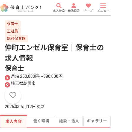
求人検索
転職相談
キープ
メニュー
保育士
正社員
認可保育園
仲町エンゼル保育室｜保育士
の
求人情報
保育士
月給 250,000円〜380,000円
埼玉県朝霞市
2026年05月12日 更新
働く環境
施設・法人
ギャラリー
求人内容