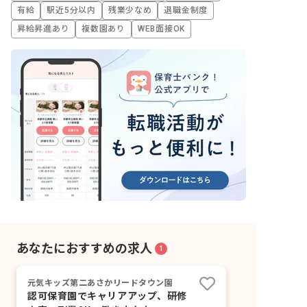
有給
駅近5分以内
残業少なめ
退職金制度
昇給昇進あり
複数園あり
WEB面接OK
あなたにおすすめの求人
1
元気キッズ第二あさかリードタウン園
認可保育園でキャリアアップ、研修