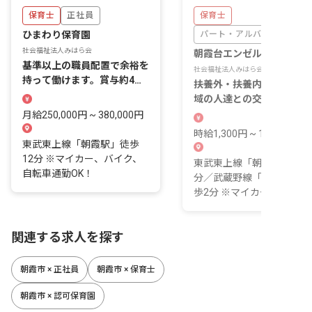
保育士
正社員
保育士
ひまわり保育園
パート・アルバイト
社会福祉法人みはら会
朝霞台エンゼル保育室
基準以上の職員配置で余裕を
社会福祉法人みはら会
持って働けます。賞与約4カ
扶養外・扶養内勤務OK！
月分の高待遇！
域の人達との交流や触れ合
を大切にしています
月給250,000円 ~ 380,000円
時給1,300円 ~ 1,400円
東武東上線「朝霞駅」徒歩
12分 ※マイカー、バイク、
東武東上線「朝霞駅」徒歩
自転車通勤OK！
分／武蔵野線「北朝霞駅」
歩2分 ※マイカー通勤可
関連する求人を探す
朝霞市 × 正社員
朝霞市 × 保育士
朝霞市 × 認可保育園