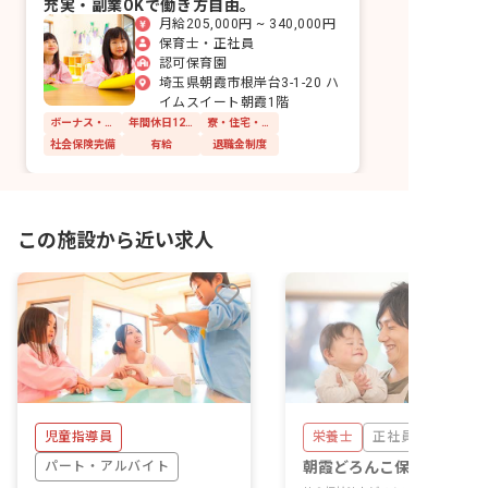
充実・副業OKで働き方自由。
月給205,000円 ~ 340,000円
保育士・正社員
認可保育園
埼玉県朝霞市根岸台3-1-20 ハ
イムスイート朝霞1階
ボーナス・賞与あり
年間休日120日以上
寮・住宅・家賃補助あり
社会保険完備
有給
退職金制度
この施設から近い求人
児童指導員
栄養士
正社員
パート・アルバイト
朝霞どろんこ保育園