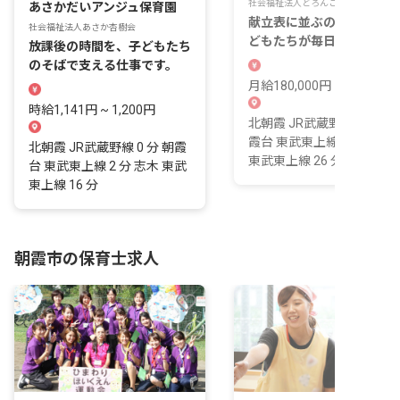
社会福祉法人どろんこ会
あさかだいアンジュ保育園
献立表に並ぶのは、朝霞の
社会福祉法人あさか杏樹会
どもたちが毎日食べる、そ
放課後の時間を、子どもたち
日限りの一皿です。
のそばで支える仕事です。
月給180,000円 ~ 250,000
時給1,141円 ~ 1,200円
北朝霞 JR武蔵野線 15 分 
霞台 東武東上線 16 分 朝霞
北朝霞 JR武蔵野線 0 分 朝霞
東武東上線 26 分
台 東武東上線 2 分 志木 東武
東上線 16 分
朝霞市の保育士求人