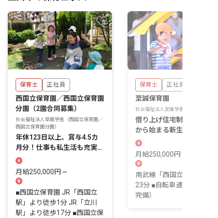
保育士
正社員
保育士
正社員
西国立保育園／西国立保育園
至誠保育園
分園（2園合同募集）
社会福祉法人至誠学舎立川
借り上げ住宅制度あり！こ
社会福祉法人草萠学舎（西国立保育園／
西国立保育園分園）
から始まる新生活も無理な
年休123日以上、賞与4.5カ
スタートできます
月分！仕事も私生活も充実し
月給250,000円 ~ 310,000
やすい環境
月給250,000円 ~
南武線「西国立駅」より徒
23分 ■自転車通勤可（駐輪
■西国立保育園 JR「西国立
完備）
駅」より徒歩1分 JR「立川
駅」より徒歩17分 ■西国立保