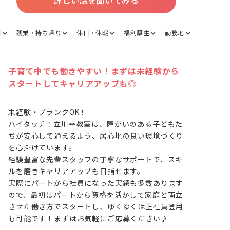
詳しい話を聞いてみる
間
残業・持ち帰り
休日・休暇
福利厚生
勤務地
子育て中でも働きやすい！まずは未経験から
スタートしてキャリアアップも◎
未経験・ブランクOK！

ハイタッチ！立川幸教室は、障がいのある子どもた
ちが安心して通えるよう、居心地の良い環境づくり
を心掛けています。

経験豊富な先輩スタッフの丁寧なサポートで、スキ
ルを磨きキャリアアップも目指せます。

実際にパートから社員になった実績も多数あります
ので、最初はパートから資格を活かして家庭と両立
させた働き方でスタートし、ゆくゆくは正社員登用
も可能です！まずはお気軽にご応募ください♪