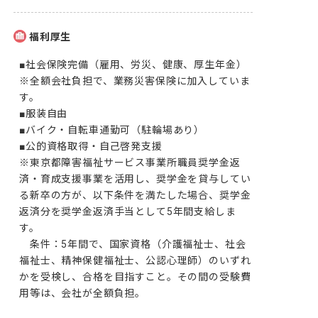
福利厚生
■社会保険完備（雇用、労災、健康、厚生年金）

※全額会社負担で、業務災害保険に加入していま
す。

■服装自由

■バイク・自転車通勤可（駐輪場あり）

■公的資格取得‧自己啓発支援

※東京都障害福祉サービス事業所職員奨学金返
済・育成支援事業を活用し、奨学金を貸与してい
る新卒の方が、以下条件を満たした場合、奨学金
返済分を奨学金返済手当として5年間支給しま
す。

　条件：5年間で、国家資格（介護福祉士、社会
福祉士、精神保健福祉士、公認心理師）のいずれ
かを受検し、合格を目指すこと。その間の受験費
用等は、会社が全額負担。