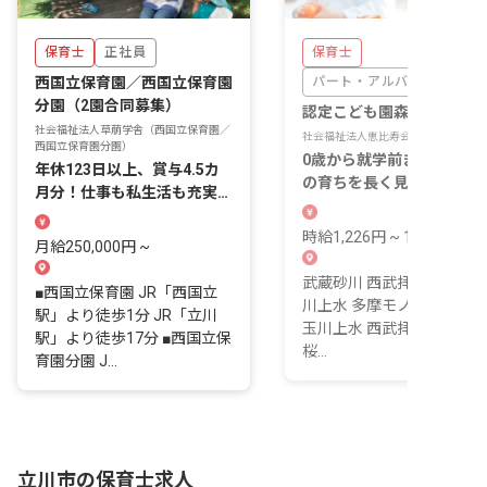
保育士
正社員
保育士
西国立保育園／西国立保育園
パート・アルバイト
分園（2園合同募集）
認定こども園森の子こども
社会福祉法人草萠学舎（西国立保育園／
社会福祉法人恵比寿会
西国立保育園分園）
0歳から就学前まで、同じ
年休123日以上、賞与4.5カ
の育ちを長く見守れる認定
月分！仕事も私生活も充実し
ども園という場所。
やすい環境
時給1,226円 ~ 1,226円
月給250,000円 ~
武蔵砂川 西武拝島線 9 分 
■西国立保育園 JR「西国立
川上水 多摩モノレール 21 
駅」より徒歩1分 JR「立川
玉川上水 西武拝島線 21 分
駅」より徒歩17分 ■西国立保
桜...
育園分園 J...
立川市の保育士求人