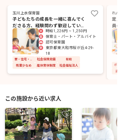
玉川上水保育園
れんげ第二桜が
子どもたちの成長を一緒に喜んでく
定員16名の
ださる方、経験問わず歓迎していま
員の顔が見え
時給1,226円 ~ 1,250円
す！
す。
保育士・パート・アルバイト
認可保育園
東京都東大和市桜が丘4-29-
18
寮・住宅・家賃補助あり
社会保険完備
有給
残業少なめ
産休育休制度
社会福祉法人
退職金制度
この施設から近い求人