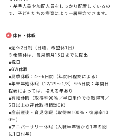
・基準人員や加配人員をしっかり配置しているの
で、子どもたちの療育により一層専念できます。
休日・休暇
■週休2日制（日曜、希望休1日）

※希望休は、毎月前月15日までに提出

■祝日

■GW休暇

■夏季休暇：4～6日間（年間日程表による）

■年末年始休暇（12/29～1/3）※6日間：年間日
程表によっては、増える年あり

■有給休暇（取得率90％／半日単位での取得可／
5日以上の連休取得相談OK）

■産前産後・育児休暇（取得率100％・復帰率10
0％）

■アニバーサリー休暇（入職半年後から1年の間
に1日付与）