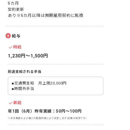
6カ月
契約更新
あり※6カ月以降は無期雇用契約に転換
給与
時給
1,230円〜1,500円
別途支給される手当
■交通費支給　月上限20,000円

■時間外手当
昇給
年1回（6月）昨年実績：50円〜100円
※会社業績および個人の勤務評価により決定します(記載は目安です)