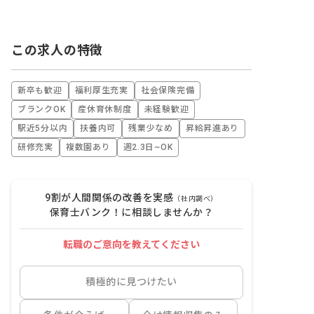
この求人の特徴
新卒も歓迎
福利厚生充実
社会保険完備
ブランクOK
産休育休制度
未経験歓迎
駅近5分以内
扶養内可
残業少なめ
昇給昇進あり
研修充実
複数園あり
週2.3日~OK
9割が人間関係の改善を実感
（社内調べ）
保育士バンク！に相談しませんか？
転職のご意向を教えてください
積極的に見つけたい