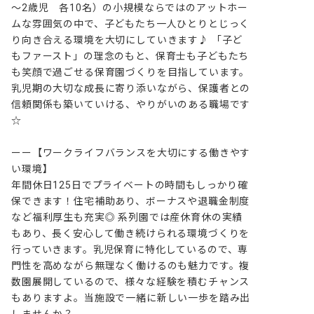
～2歳児　各10名）の小規模ならではのアットホー
ムな雰囲気の中で、子どもたち一人ひとりとじっく
り向き合える環境を大切にしていきます♪ 「子ど
もファースト」の理念のもと、保育士も子どもたち
も笑顔で過ごせる保育園づくりを目指しています。
乳児期の大切な成長に寄り添いながら、保護者との
信頼関係も築いていける、やりがいのある職場です
☆

ーー【ワークライフバランスを大切にする働きやす
い環境】

年間休日125日でプライベートの時間もしっかり確
保できます！住宅補助あり、ボーナスや退職金制度
など福利厚生も充実◎ 系列園では産休育休の実績
もあり、長く安心して働き続けられる環境づくりを
行っていきます。乳児保育に特化しているので、専
門性を高めながら無理なく働けるのも魅力です。複
数園展開しているので、様々な経験を積むチャンス
もありますよ。当施設で一緒に新しい一歩を踏み出