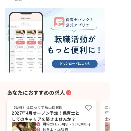
あなたにおすすめの求人
10
（仮称）えにっくす烏山保育園
にじいろ保育園
2027年4月オープン予定！保育士と
年124日休
してのキャリアを築きませんか？
士の「あたり
月給231,750円 ~ 364,300円
保育士・正社員