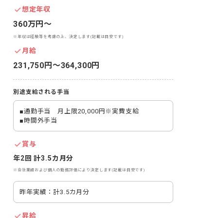
想定年収
360万円〜
※年収は経験等を考慮の上、決定します(記載は目安です)
月給
231,750円〜364,300円
別途支給される手当
■通勤手当　月上限20,000円※実費支給

■時間外手当
賞与
年2回 計3.5カ月分
※会社業績および個人の勤務評価により決定します(記載は目安です)
昨年実績：計3.5カ月分
昇給