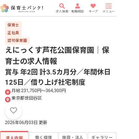
求人検索
転職相談
キープ
メニュー
保育士
正社員
認可保育園
えにっくす芦花公園保育園｜保
育士
の求人情報
賞与 年2回 計3.5カ月分／年間休日
125日／借り上げ社宅制度
月給 231,750円〜364,300円
東京都世田谷区
2026年06月03日 更新
働く環境
施設・法人
ギャラリー
求人内容