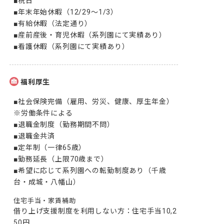
■祝日

■年末年始休暇（12/29～1/3）

■有給休暇（法定通り）

■産前産後・育児休暇（系列園にて実績あり）

■看護休暇（系列園にて実績あり）
福利厚生
■社会保険完備（雇用、労災、健康、厚生年金）
※労働条件による

■退職金制度（勤務期間不問）

■退職金共済

■定年制（一律65歳）

■勤務延長（上限70歳まで）

■希望に応じて系列園への転勤制度あり（千歳
台・成城・八幡山）
住宅手当・家賃補助
借り上げ支援制度を利用しない方：住宅手当10,2
50円