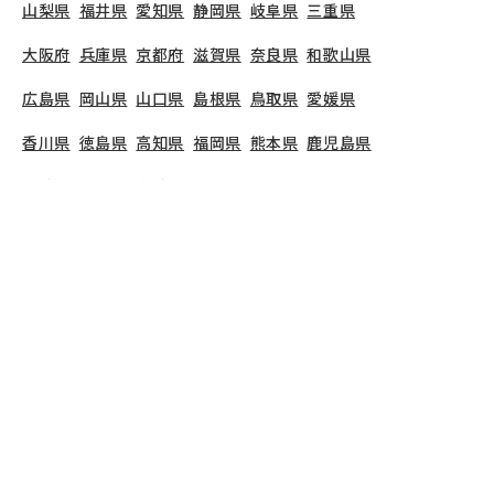
山梨県
福井県
愛知県
静岡県
岐阜県
三重県
大阪府
兵庫県
京都府
滋賀県
奈良県
和歌山県
広島県
岡山県
山口県
島根県
鳥取県
愛媛県
香川県
徳島県
高知県
福岡県
熊本県
鹿児島県
長崎県
大分県
宮崎県
佐賀県
沖縄県
TOP
東京都
世田谷区
えにっくす芦花公園保育園
保育士の求人（正社員）
えにっくす芦花公園保育園
で募集している保育士求
人の詳細ページです。保育士バンクでは、えにっく
す芦花公園保育園の募集情報に精通したキャリアア
ドバイザーが、求人情報や転職活動をサポートしま
す。
東京都
で保育士・幼稚園教諭の求人をお探しの
方にピッタリです。認可保育園や
世田谷区
で気にな
る保育士の求人があれば、電話やメールでお問い合
わせください。保育士の求人・転職なら【保育士バ
ンク!】