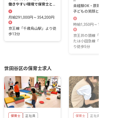
園
働きやすい環境で保育士とし
未経験OK・原則土日休み
て成長しましょう
子どもの笑顔と一緒に成長
きる保育の仕事
月給291,000円 ~ 354,200円
時給1,350円 ~ 1,550円
京王線「千歳烏山駅」より徒
歩13分
京王井の頭線「新代田駅」
たは小田急線「下北沢駅」
り徒歩5分
世田谷区の保育士求人
保育士
正社員
保育士
正社員