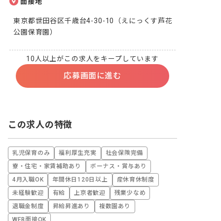
面接地
東京都世田谷区千歳台4-30-10（えにっくす芦花
公園保育園）
10人以上がこの求人をキープしています
応募画面に進む
この求人の特徴
乳児保育のみ
福利厚生充実
社会保険完備
寮・住宅・家賃補助あり
ボーナス・賞与あり
4月入職OK
年間休日120日以上
産休育休制度
未経験歓迎
有給
上京者歓迎
残業少なめ
退職金制度
昇給昇進あり
複数園あり
WEB面接OK