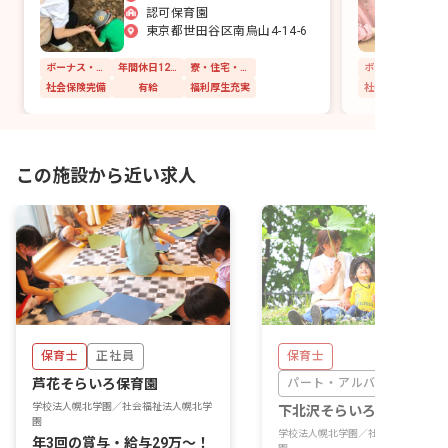
認可保育園
東京都世田谷区南烏山4-14-6
ボーナス・賞与あり
年間休日120日以上
寮・住宅・家賃補助あり
社会保険完備
有給
福利厚生充実
社会保険完備
この施設から近い求人
保育士
正社員
保育士
芦花そらいろ保育園
パート・アルバイト
学校法人幌北学園／社会福祉法人幌北学
下北沢そらいろ保育園
園
学校法人幌北学園／社会福祉法人幌北
年3回の賞与・給与29万～！