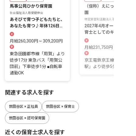
馬事公苑ひかり保育園
（仮称）えにっくす烏山保
園
社会福祉法人敬愛健伸会
あそびで育つ子どもたちと、
特定非営利活動法人子育て支援ひまわ
あなたも育つ♪年休126日・
2027年4月オープン予定！
月給26万円～
育士としてのキャリアを築
ませんか？
月給260,300円 ~ 309,200円
月給231,750円 ~ 364,300
東急田園都市線「用賀」より
徒歩17分 東急バス「用賀公
京王電鉄京王線「千歳烏山
団前」下車徒歩1分 ■自転車
駅」より徒歩5分
通勤OK
関連する求人を探す
世田谷区 × 正社員
世田谷区 × 保育士
世田谷区 × 認可保育園
近くの保育士求人を探す