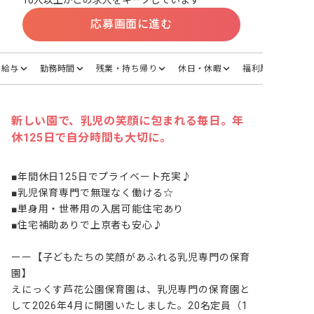
10人以上がこの求人をキープしています
応募画面に進む
給与
勤務時間
残業・持ち帰り
休日・休暇
福利厚生
新しい園で、乳児の笑顔に包まれる毎日。年
休125日で自分時間も大切に。
■年間休日125日でプライベート充実♪

■乳児保育専門で無理なく働ける☆

■単身用・世帯用の入居可能住宅あり

■住宅補助ありで上京者も安心♪

ーー【子どもたちの笑顔があふれる乳児専門の保育
園】

えにっくす芦花公園保育園は、乳児専門の保育園と
して2026年4月に開園いたしました。20名定員（1