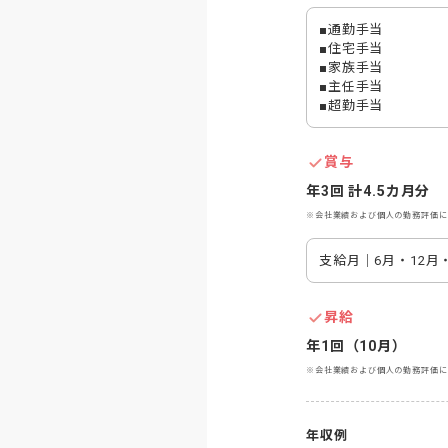
■通勤手当

■住宅手当

■家族手当

■主任手当

■超勤手当
賞与
年3回 計4.5カ月分
※会社業績および個人の勤務評価に
支給月｜6月・12月
昇給
年1回（10月）
※会社業績および個人の勤務評価に
年収例