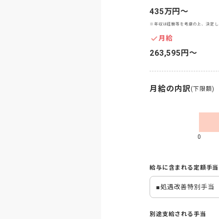
435万円〜
※年収は経験等を考慮の上、決定し
月給
263,595円〜
月給の内訳
(下限額)
0
給与に含まれる定額手当
■処遇改善特別手当　
別途支給される手当