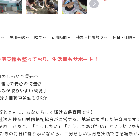
種
雇用形態
給与
勤務時間
残業・持ち帰り
休日・休暇
！住宅支援も整っており、生活面もサポート！
回のしっかり還元☆

住宅補助で安心の待遇◎

休みが取りやすい環境♪

分♪自転車通勤もOK☆

顔とともに、あなたらしく輝ける保育園です】

祉法人神奈川労働福祉協会が運営する、地域に根ざした保育園です☆
る風土があり、「こうしたい」「こうしてあげたい」という想いを
もたちの毎日に寄り添いながら、自分らしい保育を実践できる場所が