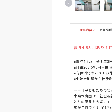
仕事内容
募集職
賞与4.5カ月あり
■賞与4.5カ月分！年3
■月給263,595円＋
■有休消化率70%！お
■東神奈川駅から徒歩5
ーー【子どもたちの笑
小鳩保育園は、社会福
とりの意見を大切にす
気が自慢です♪ 子ど