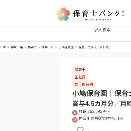
求人検索
TOP
神奈川県
横浜市
神奈川区
小鳩保育園
保育士の求人（正社員）
保育士
正社員
認可保育園
小鳩保育園｜保育
賞与4.5カ月分／月
月給 263,595円〜
神奈川県横浜市神奈川区