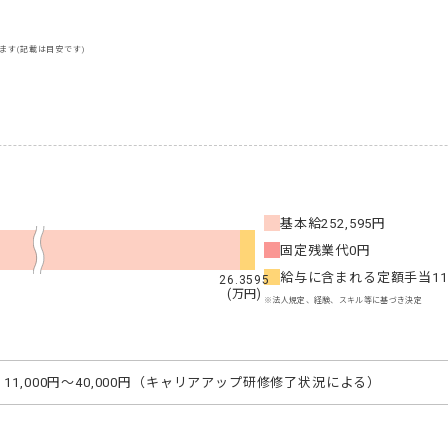
ます(記載は目安です)
基本給
252,595円
固定残業代
0円
給与に含まれる定額手当
1
26.3595
(万円)
※法人規定、経験、スキル等に基づき決定
11,000円～40,000円（キャリアアップ研修修了状況による）