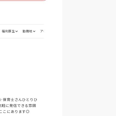
福利厚生
勤務地
アクセス
応募資格
選考フロー
面接地
 保育士さんひとりひ
気軽に発信できる雰囲
ここにあります◎
