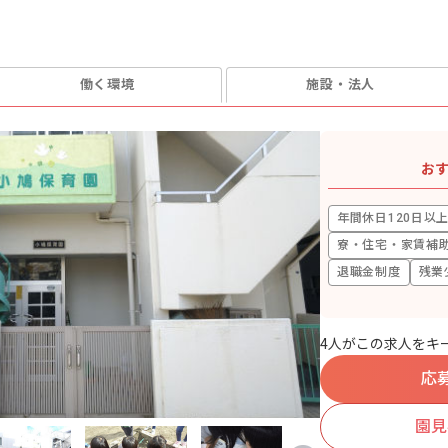
働く環境
施設・法人
お
年間休日120日以
寮・住宅・家賃補
退職金制度
残業
4人がこの求人をキ
応
園見