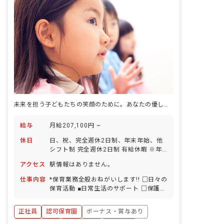
未来を担う子どもたちの笑顔のために。あなたの優しい手が、明日を育む場所です。
給与
月給207,100円 ~
休日
日、祝、完全週休2日制、年末年始、他
シフト制 完全週休2日制 有給休暇 ※年
間休日120日
アクセス
駅情報はありません。
仕事内容
*保育業務全般おねがいします!! □日々の
保育活動 ■日常生活のサポート □保護者
対応 ■書類作成 他
正社員
認可保育園
ボーナス・賞与あり