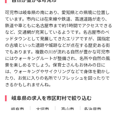
自然が豊かな可児市
可児市は岐阜県の南にあり、愛知県との県境に位置し
ています。市内には在来線や鉄道、高速道路が走り、
鉄道や車ともに名古屋市まで約1時間でアクセスできる
など、交通網が充実しているようです。名古屋市のベ
ッドタウンとして発展してきたエリアですが、国指定
の古墳といった遺跡や城跡などが点在する歴史ある街
でもあります。複数の川が流れる自然が豊かな可児市
にはウォーキングルートが整備され、名所や自然の風
景を楽しめるでしょう。保育士さんもお休みの日に
は、ウォーキングやサイクリングなどで身体を動かし
たり、お気に入りの名所でリフレッシュを図ったりで
きるかもしれませんね。
岐阜県の求人を市区町村で絞り込む
岐阜市
大垣市
高山市
多治見市
非公開の求人多数！ 紹介登録はこちら
関市
中津川市
美濃市
瑞浪市
羽島市
恵那市
美濃加茂市
土岐市
可児市の求人を紹介してもらう
各務原市
可児市
山県市
瑞穂市
飛騨市
本巣市
郡上市
下呂市