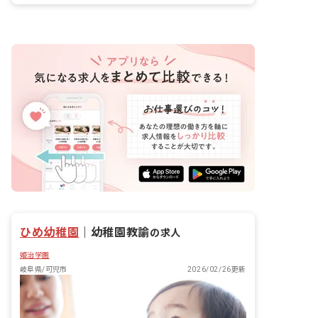
ひめ幼稚園
｜
幼稚園教諭
の求人
姫治学園
岐阜県/可児市
2026/02/26更新