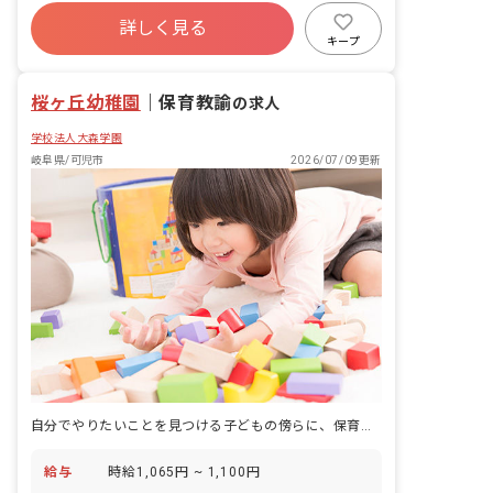
詳しく見る
キープ
桜ヶ丘幼稚園
｜
保育教諭
の求人
学校法人大森学園
岐阜県/可児市
2026/07/09更新
自分でやりたいことを見つける子どもの傍らに、保育教諭として立てる仕事がある。
給与
時給1,065円 ~ 1,100円