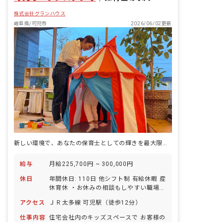
株式会社グランハウス
岐阜県/可児市
2026/06/02更新
新しい環境で、あなたの保育士としての輝きを最大限に引き出しませんか？
給与
月給225,700円 ~ 300,000円
休日
年間休日: 110日 他シフト制 有給休暇 産
休育休 ・お休みの相談もしやすい職場で
す ・お子様の体調不良や行事による遅
アクセス
ＪＲ太多線 可児駅（徒歩12分）
刻・早退・欠勤の相談も可
仕事内容
住宅会社内のキッズスペースで お客様の