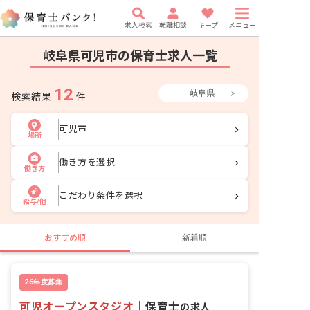
求人検索
転職相談
キープ
メニュー
岐阜県可児市の保育士求人一覧
12
岐阜県
検索結果
件
可児市
場所
働き方を選択
働き方
こだわり条件を選択
給与/他
おすすめ順
新着順
26年度募集
可児オープンスタジオ
｜
保育士
の求人