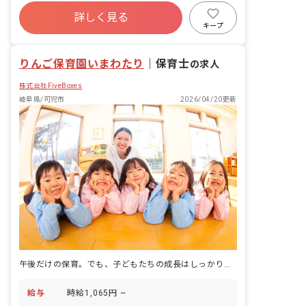
社会保険完備
残業少なめ
車通勤可
詳しく見る
未経験歓迎
新卒も歓迎
交通費支給
キープ
りんご保育園いまわたり
｜
保育士
の求人
株式会社FiveBoxes
岐阜県/可児市
2026/04/20更新
午後だけの保育。でも、子どもたちの成長はしっかり見守れる。
給与
時給1,065円 ~