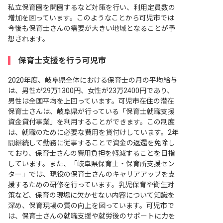
私立保育園を開園するなど対策を行い、利用定員数の
増加を図っています。このようなことから可児市では
今後も保育士さんの需要が大きい地域となることが予
想されます。
保育士支援を行う可児市
2020年度、岐阜県全体における保育士の月の平均給与
は、男性が29万1300円、女性が23万2400円であり、
男性は全国平均を上回っています。可児市在住の潜在
保育士さんは、岐阜県が行っている「保育士就職支援
資金貸付事業」を利用することができます。この制度
は、就職のために必要な費用を貸付けしています。2年
間継続して勤務に従事することで資金の返還を免除し
ており、保育士さんの費用負担を軽減することを目指
しています。また、「岐阜県保育士・保育所支援セン
ター」では、現役の保育士さんのキャリアアップを支
援するための研修を行っています。乳児保育や衛生対
策など、保育の現場に欠かせない内容について知識を
深め、保育現場の質の向上を図っています。可児市で
は、保育士さんの就職支援や就労後のサポートに力を