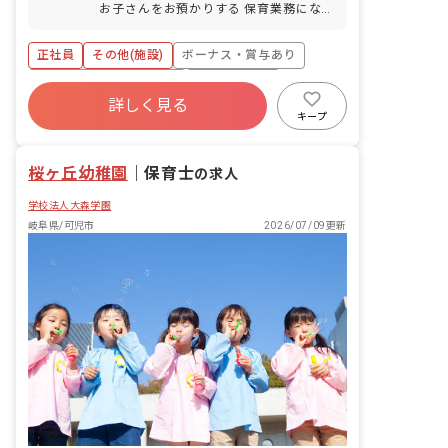
お子さんをお預かりする 保育業務になり
ます。 ■保育方針：該当なし
正社員
その他(施設)
ボーナス・賞与あり
寮・住宅・家賃補助あり
社会保険完備
詳しく見る
有給
昇給昇進あり
産休育休制度
キープ
車通勤可
桜ヶ丘幼稚園
｜
保育士
の求人
学校法人大森学園
岐阜県/可児市
2026/07/09更新