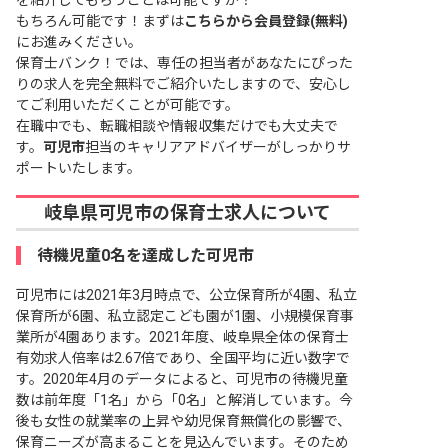
を紹介してもらうことは可能ですか？
もちろん可能です！まずは
こちらから会員登録(無料)
にお進みください。
保育士バンク！では、専任の担当者があなたにぴった
りの求人を完全無料でご紹介いたしますので、安心し
てご利用いただくことが可能です。
在職中でも、転職相談や情報収集だけでも大丈夫で
す。
可児市
担当のキャリアアドバイザーがしっかりサ
ポートいたします。
岐阜県可児市の保育士求人について
待機児童0名を達成した可児市
可児市には2021年3月時点で、公立保育所が4園、私立
保育所が6園、私立認定こども園が1園、小規模保育事
業所が4園あります。2021年度、岐阜県全体の保育士
有効求人倍率は2.67倍であり、全国平均に近い数字で
す。2020年4月のデータによると、可児市の待機児童
数は前年度「1名」から「0名」と解消しています。今
後も女性の就業率の上昇や幼児保育無償化の影響で、
保育ニーズが高まることを見込んでいます。そのため