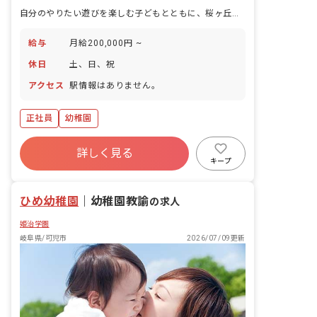
自分のやりたい遊びを楽しむ子どもとともに、桜ヶ丘で保育士として
給与
月給200,000円 ~
休日
土、日、祝
アクセス
駅情報はありません。
正社員
幼稚園
詳しく見る
キープ
ひめ幼稚園
｜
幼稚園教諭
の求人
姫治学園
岐阜県/可児市
2026/07/09更新