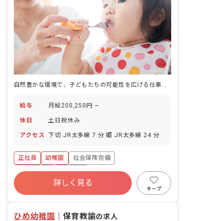
自然豊かな環境で、子どもたちの可能性を広げる仕事！昇給賞与あり。
給与
月給200,250円 ~
休日
土日祝休み
アクセス
下切 JR太多線 7 分 姫 JR太多線 24 分
正社員
幼稚園
社会保険完備
土日祝休み
車通勤可
詳しく見る
キープ
ひめ幼稚園
｜
保育教諭
の求人