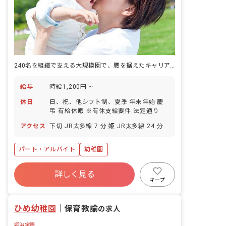
240名を組織で支える大規模園で、腰を据えたキャリアを積む幼稚園教諭の仕事。
給与
時給1,200円 ~
休日
日、祝、他シフト制、夏季 年末年始 慶
弔 有給休暇 ※有休支給要件:法定通り
アクセス
下切 JR太多線 7 分 姫 JR太多線 24 分
パート・アルバイト
幼稚園
詳しく見る
キープ
ひめ幼稚園
｜
保育教諭
の求人
姫治学園