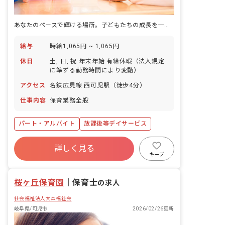
あなたのペースで輝ける場所。子どもたちの成長を一緒に見守りませんか？
給与
時給1,065円 ~ 1,065円
休日
土, 日, 祝 年末年始 有給休暇（法人規定
に準ずる勤務時間により変動）
アクセス
名鉄広見線 西可児駅（徒歩4分）
仕事内容
保育業務全般
パート・アルバイト
放課後等デイサービス
詳しく見る
キープ
桜ヶ丘保育園
｜
保育士
の求人
社会福祉法人大森福祉会
岐阜県/可児市
2026/02/26更新