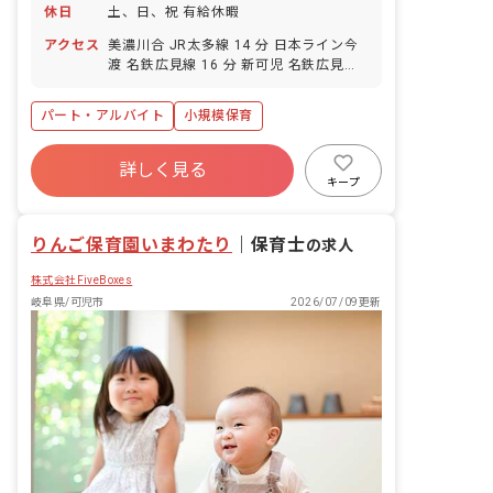
休日
土、日、祝 有給休暇
アクセス
美濃川合 JR太多線 14 分 日本ライン今
渡 名鉄広見線 16 分 新可児 名鉄広見線
16 分 可児 JR太多線 17 分
パート・アルバイト
小規模保育
詳しく見る
キープ
りんご保育園いまわたり
｜
保育士
の求人
株式会社FiveBoxes
岐阜県/可児市
2026/07/09更新