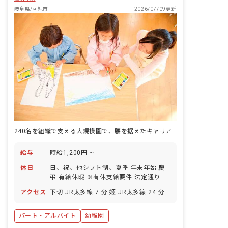
岐阜県/可児市
2026/07/09更新
240名を組織で支える大規模園で、腰を据えたキャリアを積む保育教諭の仕事。
給与
時給1,200円 ~
休日
日、祝、他シフト制、夏季 年末年始 慶
弔 有給休暇 ※有休支給要件:法定通り
アクセス
下切 JR太多線 7 分 姫 JR太多線 24 分
パート・アルバイト
幼稚園