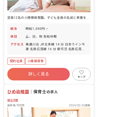
定員12名の小規模保育園。子ども全員の名前と表情を、覚えていられる距離感です。
給与
時給1,065円 ~
休日
土、日、祝 有給休暇
アクセス
美濃川合 JR太多線 14 分 日本ライン今
渡 名鉄広見線 16 分 新可児 名鉄広見線
16 分 可児 JR太多線 17 分
契約社員
小規模保育
詳しく見る
キープ
ひめ幼稚園
｜
保育士
の求人
姫治学園
岐阜県/可児市
2026/02/26更新