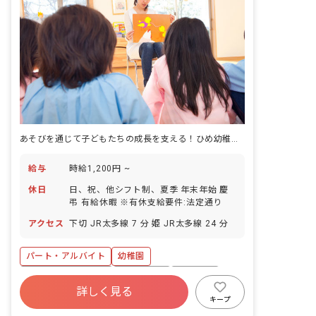
あそびを通じて子どもたちの成長を支える！ひめ幼稚園で働きませんか？
給与
時給1,200円 ~
休日
日、祝、他シフト制、夏季 年末年始 慶
弔 有給休暇 ※有休支給要件:法定通り
アクセス
下切 JR太多線 7 分 姫 JR太多線 24 分
パート・アルバイト
幼稚園
ボーナス・賞与あり
残業少なめ
車通勤可
詳しく見る
未経験歓迎
ブランクOK
交通費支給
キープ
午後のみ勤務
学歴不問