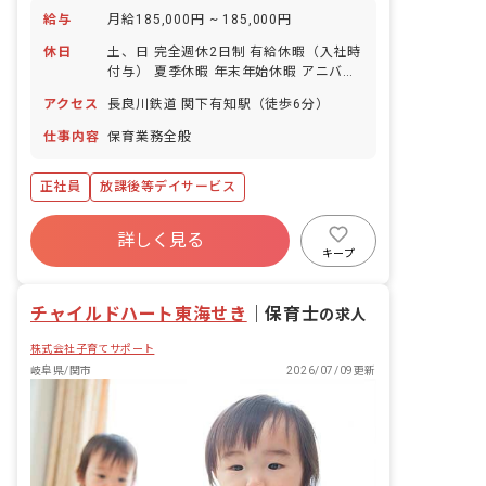
給与
月給185,000円 ~ 185,000円
休日
土、日 完全週休2日制 有給休暇（入社時
付与） 夏季休暇 年末年始休暇 アニバー
サリー休暇 リフレッシュ休暇 GW休暇
アクセス
長良川鉄道 関下有知駅（徒歩6分）
介護休暇(有給) 子の看護等休暇(有給)
仕事内容
保育業務全般
正社員
放課後等デイサービス
詳しく見る
キープ
チャイルドハート東海せき
｜
保育士
の求人
株式会社子育てサポート
岐阜県/関市
2026/07/09更新