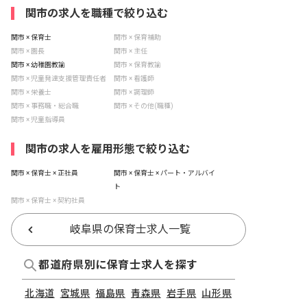
関市の求人を職種で絞り込む
関市 × 保育士
関市 × 保育補助
関市 × 園長
関市 × 主任
関市 × 幼稚園教諭
関市 × 保育教諭
関市 × 児童発達支援管理責任者
関市 × 看護師
関市 × 栄養士
関市 × 調理師
関市 × 事務職・総合職
関市 × その他(職種)
関市 × 児童指導員
関市の求人を雇用形態で絞り込む
関市 × 保育士 × 正社員
関市 × 保育士 × パート・アルバイ
ト
関市 × 保育士 × 契約社員
岐阜県の保育士求人一覧
都道府県別に保育士求人を探す
北海道
宮城県
福島県
青森県
岩手県
山形県