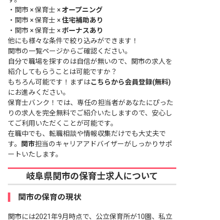
・
関市 × 保育士 ×
オープニング
・
関市 × 保育士 ×
住宅補助あり
・
関市 × 保育士 ×
ボーナスあり
他にも様々な条件で絞り込みができます！
関市の一覧ページ
からご確認ください。
自分で職場を探すのは自信が無いので、関市の求人を
紹介してもらうことは可能ですか？
もちろん可能です！まずは
こちらから会員登録(無料)
にお進みください。
保育士バンク！では、専任の担当者があなたにぴった
りの求人を完全無料でご紹介いたしますので、安心し
てご利用いただくことが可能です。
在職中でも、転職相談や情報収集だけでも大丈夫で
す。
関市
担当のキャリアアドバイザーがしっかりサポ
ートいたします。
岐阜県関市の保育士求人について
関市の保育の現状
関市には2021年9月時点で、公立保育所が10園、私立