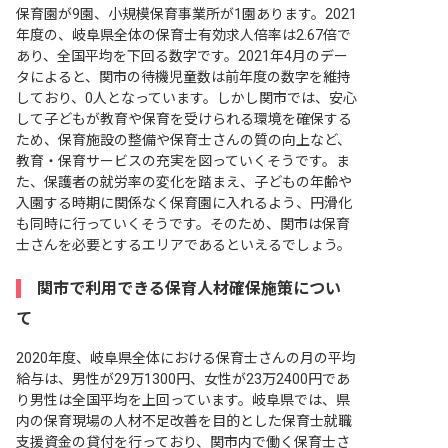
保育園が9園、小規模保育事業所が1園あります。2021
年度の、岐阜県全体の保育士有効求人倍率は2.67倍で
あり、全国平均を下回る数字です。2021年4月のデー
タによると、関市の待機児童数は前年度の数字を維持
しており、0人となっています。しかし関市では、安心
して子どもが教育や保育を受けられる環境を確保する
ため、保育施設の整備や保育士さんの質の向上など、
教育・保育サービスの充実を図っていくそうです。ま
た、保護者の就労率の変化を踏まえ、子どもの年齢や
入園する時期に関係なく保育園に入れるよう、円滑化
も同時に行っていくそうです。そのため、関市は保育
士さんを必要とするエリアであるといえるでしょう。
関市で利用できる保育人材確保施策につい
て
2020年度、岐阜県全体における保育士さんの月の平均
給与は、男性が29万1300円、女性が23万2400円であ
り男性は全国平均を上回っています。岐阜県では、県
内の保育現場の人材不足改善を目的とした保育士就職
支援資金の貸付を行っており、関市内で働く保育士さ