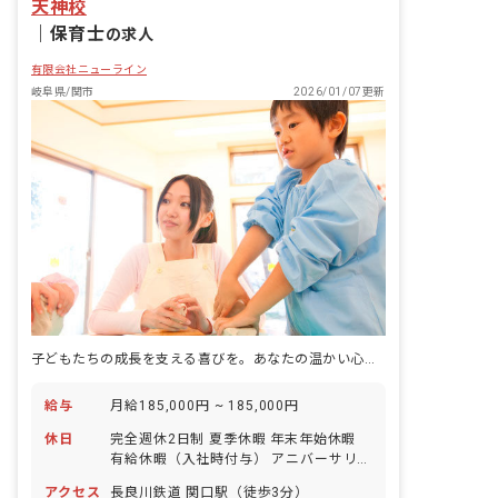
天神校
｜
保育士
の求人
有限会社ニューライン
岐阜県/関市
2026/01/07更新
子どもたちの成長を支える喜びを。あなたの温かい心、ここで輝かせませんか？
給与
月給185,000円 ~ 185,000円
休日
完全週休2日制 夏季休暇 年末年始休暇
有給休暇（入社時付与） アニバーサリー
休暇 リフレッシュ休暇 GW休暇 介護休
アクセス
長良川鉄道 関口駅（徒歩3分）