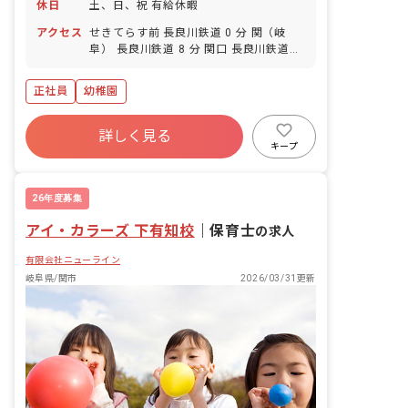
休日
土、日、祝 有給休暇
アクセス
せきてらす前 長良川鉄道 0 分 関（岐
阜） 長良川鉄道 8 分 関口 長良川鉄道
17 分 関市役所前 長良川鉄道 21 分
正社員
幼稚園
詳しく見る
キープ
26年度募集
アイ・カラーズ 下有知校
｜
保育士
の求人
有限会社ニューライン
岐阜県/関市
2026/03/31更新