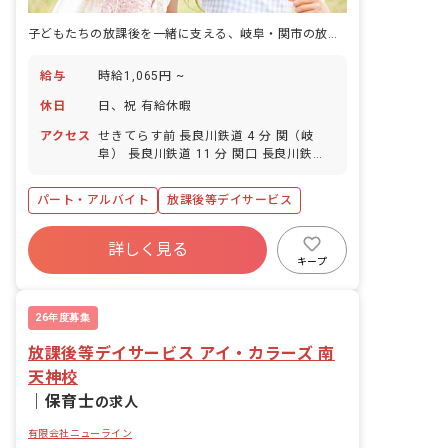
子どもたちの放課後を一緒に支える、岐阜・関市の放課後等デイ保育士
給与
時給1,065円 ~
休日
日、祝 有給休暇
アクセス
せきてらす前 長良川鉄道 4 分 関（岐
阜） 長良川鉄道 11 分 関口 長良川鉄道
20 分 関市役所前 長良川鉄道 24 分
パート・アルバイト
放課後等デイサービス
詳しく見る
キープ
26年度募集
放課後等デイサービス アイ・カラーズ 南
天神校
｜
保育士
の求人
有限会社ニューライン