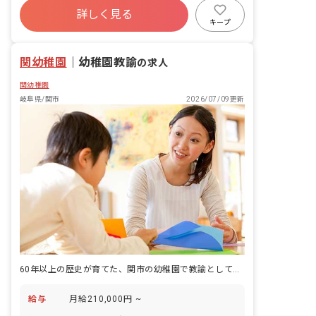
詳しく見る
キープ
関幼稚園
｜
幼稚園教諭
の求人
関幼稚園
岐阜県/関市
2026/07/09更新
60年以上の歴史が育てた、関市の幼稚園で教諭として長く働く
給与
月給210,000円 ~