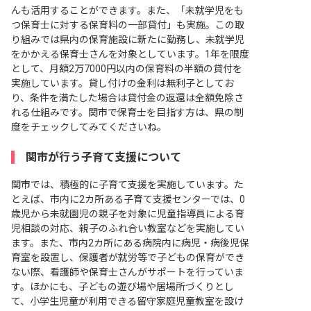
んも活用することができます。また、「未就学児をも
つ保育士に対する保育料の一部貸付」も実施。この取
り組みでは県内の保育施設に新たに勤務し、未就学児
をかかえる保育士さんを対象としています。1年を限度
として、月額2万7000円以内の保育料の半額の貸付を
実施しています。貸し付けの金利は無利子としてお
り、条件を満たした場合は貸付金の返還は全額免除さ
れる仕組みです。関市で保育士を目指す方は、県の制
度をチェックしてみてくださいね。
関市が行う子育て支援について
関市では、積極的に子育て支援を実施しています。た
とえば、市内に2カ所ある子育て支援センターでは、0
歳児から未就園児の親子を対象に児童指導員による育
児相談の対応、親子のふれ合い教室などを実施してい
ます。また、市内2カ所にある病院内に病児・病後児保
育室を設置し、保護者が就労等で子どもの保育ができ
ない際、看護師や保育士さんがサポートを行っていま
す。ほかにも、子どもの遊び場や居場所づくりとし
て、小学生児童が利用できる留守家庭児童教室を設け