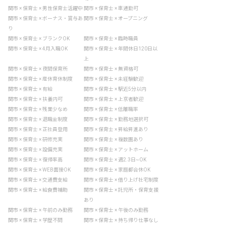
関市 × 保育士 × 男性保育士活躍中
関市 × 保育士 × 車通勤可
関市 × 保育士 × ボーナス・賞与あ
関市 × 保育士 × オープニング
り
関市 × 保育士 × ブランクOK
関市 × 保育士 × 臨時職員
関市 × 保育士 × 4月入職OK
関市 × 保育士 × 年間休日120日以
上
関市 × 保育士 × 夜間保育所
関市 × 保育士 × 無資格可
関市 × 保育士 × 産休育休制度
関市 × 保育士 × 未経験歓迎
関市 × 保育士 × 有給
関市 × 保育士 × 駅近5分以内
関市 × 保育士 × 扶養内可
関市 × 保育士 × 上京者歓迎
関市 × 保育士 × 残業少なめ
関市 × 保育士 × 低離職率
関市 × 保育士 × 退職金制度
関市 × 保育士 × 勤務地選択可
関市 × 保育士 × 正社員登用
関市 × 保育士 × 昇給昇進あり
関市 × 保育士 × 研修充実
関市 × 保育士 × 複数園あり
関市 × 保育士 × 設備充実
関市 × 保育士 × アットホーム
関市 × 保育士 × 復帰率高
関市 × 保育士 × 週2.3日~OK
関市 × 保育士 × WEB面接OK
関市 × 保育士 × 家庭都合休OK
関市 × 保育士 × 交通費支給
関市 × 保育士 × 借り上げ社宅制度
関市 × 保育士 × 給食費補助
関市 × 保育士 × 託児所・保育支援
あり
関市 × 保育士 × 午前のみ勤務
関市 × 保育士 × 午後のみ勤務
関市 × 保育士 × 学歴不問
関市 × 保育士 × 持ち帰り仕事なし