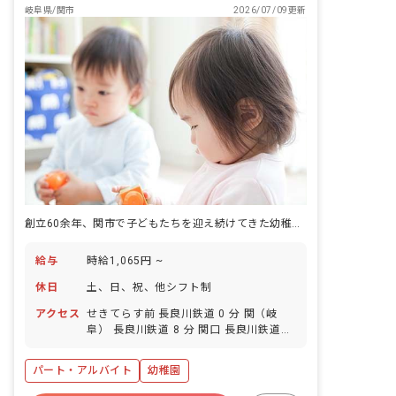
岐阜県/関市
2026/07/09更新
創立60余年、関市で子どもたちを迎え続けてきた幼稚園の教壇へ。
給与
時給1,065円 ~
休日
土、日、祝、他シフト制
アクセス
せきてらす前 長良川鉄道 0 分 関（岐
阜） 長良川鉄道 8 分 関口 長良川鉄道
17 分 関市役所前 長良川鉄道 21 分
パート・アルバイト
幼稚園