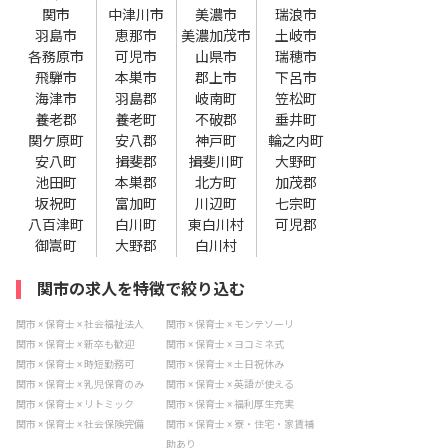
関市
中津川市
美濃市
瑞浪市
羽島市
恵那市
美濃加茂市
土岐市
各務原市
可児市
山県市
瑞穂市
飛騨市
本巣市
郡上市
下呂市
海津市
羽島郡
岐南町
笠松町
養老郡
養老町
不破郡
垂井町
関ケ原町
安八郡
神戸町
輪之内町
安八町
揖斐郡
揖斐川町
大野町
池田町
本巣郡
北方町
加茂郡
坂祝町
富加町
川辺町
七宗町
八百津町
白川町
東白川村
可児郡
御嵩町
大野郡
白川村
関市の求人を特徴で絞り込む
関市 × 保育士 × 社会福祉法人
関市 × 保育士 × モンテソーリ
関市 × 保育士 × 新卒も歓迎
関市 × 保育士 × ヨコミネ式
関市 × 保育士 × 時短勤務可
関市 × 保育士 × 土日祝休み
関市 × 保育士 × 乳児保育のみ
関市 × 保育士 × 英語が使える
関市 × 保育士 × リトミック
関市 × 保育士 × 福利厚生充実
関市 × 保育士 × 社会保険完備
関市 × 保育士 × 寮・住宅・家賃補
助あり