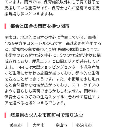
ています。関市では、保育施設以外にも子育て親子を
支援している施設があり、保育士さんが活躍できる支
援現場も多いといえますね。
都会と田舎の両面を持つ関市
関市は、地理的に日本の中心に位置している、面積
472.8平方キロメートルの街です。高速道路を利用する
と、愛知県の主要都市より約1時間の距離にあります。
市街地のある関地域を中心に、5つの地域がV字状に構
成されており、産業エリアと山間エリアが共存してい
ます。市内には大型ショッピングセンターや救急病院
など生活にかかわる施設が揃っており、都市的な生活
を送ることができそうです。また、市街地を少し離れ
ると自然豊かな地域が広がっており、スローライフの
ような暮らしも実現できるかもしれません。関市は、
保育士さんの好みの生活スタイルに合わせて居住エリ
アを選べる地域といえるでしょう。
岐阜県の求人を市区町村で絞り込む
岐阜市
大垣市
高山市
多治見市