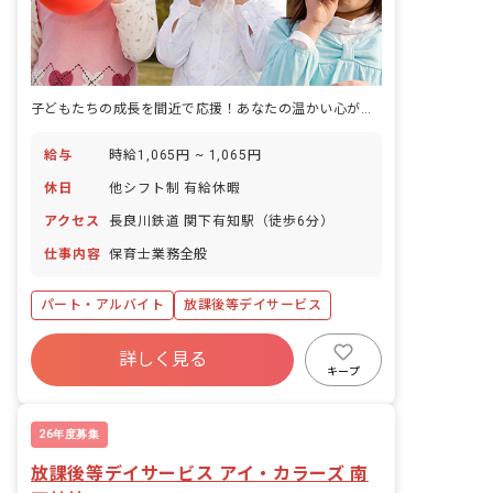
子どもたちの成長を間近で応援！あなたの温かい心が輝く場所がここにあります。
給与
時給1,065円 ~ 1,065円
休日
他シフト制 有給休暇
アクセス
長良川鉄道 関下有知駅（徒歩6分）
仕事内容
保育士業務全般
パート・アルバイト
放課後等デイサービス
詳しく見る
キープ
26年度募集
放課後等デイサービス アイ・カラーズ 南