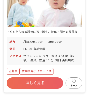
子どもたちの放課後に寄り添う、岐阜・関市の放課後等デイ正社員保育士
給与
月給220,000円 ~ 300,000円
休日
日、祝 有給休暇
アクセス
せきてらす前 長良川鉄道 4 分 関（岐
阜） 長良川鉄道 11 分 関口 長良川鉄道
20 分 関市役所前 長良川鉄道 24 分
正社員
放課後等デイサービス
詳しく見る
キープ