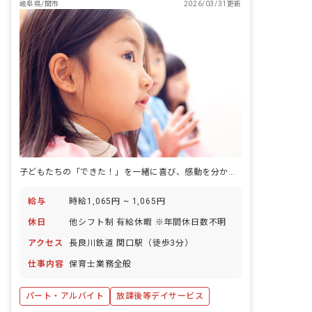
岐阜県/関市
2026/03/31更新
子どもたちの「できた！」を一緒に喜び、感動を分かち合いませんか
給与
時給1,065円 ~ 1,065円
休日
他シフト制 有給休暇 ※年間休日数不明
アクセス
長良川鉄道 関口駅（徒歩3分）
仕事内容
保育士業務全般
パート・アルバイト
放課後等デイサービス