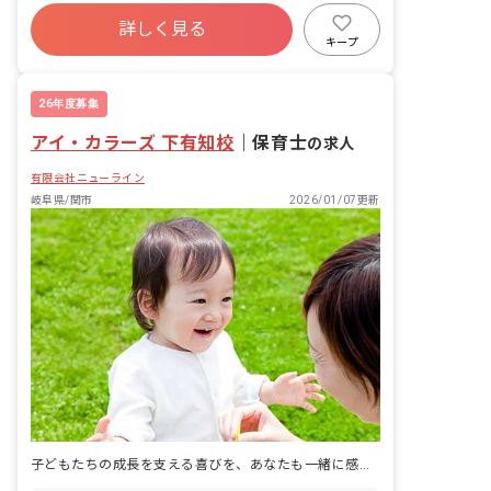
詳しく見る
キープ
26年度募集
アイ・カラーズ 下有知校
｜
保育士
の求人
有限会社ニューライン
岐阜県/関市
2026/01/07更新
子どもたちの成長を支える喜びを、あなたも一緒に感じませんか？