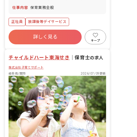
暇(有給) 子の看護等休暇(有給)
仕事内容
保育業務全般
正社員
放課後等デイサービス
詳しく見る
キープ
チャイルドハート東海せき
｜
保育士
の求人
株式会社子育てサポート
岐阜県/関市
2026/07/09更新