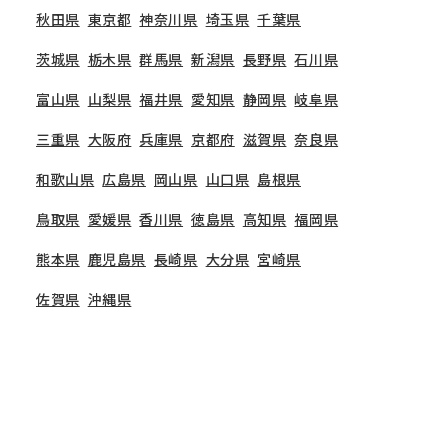
秋田県
東京都
神奈川県
埼玉県
千葉県
茨城県
栃木県
群馬県
新潟県
長野県
石川県
富山県
山梨県
福井県
愛知県
静岡県
岐阜県
三重県
大阪府
兵庫県
京都府
滋賀県
奈良県
和歌山県
広島県
岡山県
山口県
島根県
鳥取県
愛媛県
香川県
徳島県
高知県
福岡県
熊本県
鹿児島県
長崎県
大分県
宮崎県
佐賀県
沖縄県
非公開の求人多数！ 紹介登録はこちら
TOP
岐阜県
関市の保育士求人一覧
関市の求人を紹介してもらう
岐阜県関市の保育士・幼稚園教諭の求人一覧です。公
立保育園から私立認可保育園、幼稚園はもちろん、認
定こども園、準認可保育園、託児所、学童保育まで、