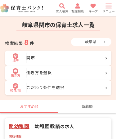
求人検索
転職相談
キープ
メニュー
岐阜県関市の保育士求人一覧
8
岐阜県
検索結果
件
関市
場所
働き方を選択
働き方
こだわり条件を選択
給与/他
おすすめ順
新着順
関幼稚園
｜
幼稚園教諭
の求人
関幼稚園