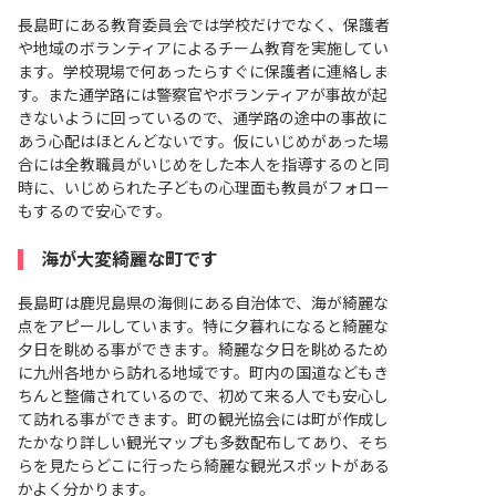
長島町にある教育委員会では学校だけでなく、保護者
や地域のボランティアによるチーム教育を実施してい
ます。学校現場で何あったらすぐに保護者に連絡しま
す。また通学路には警察官やボランティアが事故が起
きないように回っているので、通学路の途中の事故に
あう心配はほとんどないです。仮にいじめがあった場
合には全教職員がいじめをした本人を指導するのと同
時に、いじめられた子どもの心理面も教員がフォロー
もするので安心です。
海が大変綺麗な町です
長島町は鹿児島県の海側にある自治体で、海が綺麗な
点をアピールしています。特に夕暮れになると綺麗な
夕日を眺める事ができます。綺麗な夕日を眺めるため
に九州各地から訪れる地域です。町内の国道などもき
ちんと整備されているので、初めて来る人でも安心し
て訪れる事ができます。町の観光協会には町が作成し
たかなり詳しい観光マップも多数配布してあり、そち
らを見たらどこに行ったら綺麗な観光スポットがある
かよく分かります。