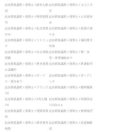
出水郡長島町 × 保育士 × 新卒も歓
出水郡長島町 × 保育士 × ヨコミネ
迎
式
出水郡長島町 × 保育士 × 時短勤務
出水郡長島町 × 保育士 × 土日祝休
可
み
出水郡長島町 × 保育士 × 乳児保育
出水郡長島町 × 保育士 × 英語が使
のみ
える
出水郡長島町 × 保育士 × リトミッ
出水郡長島町 × 保育士 × 福利厚生
ク
充実
出水郡長島町 × 保育士 × 社会保険
出水郡長島町 × 保育士 × 寮・住
完備
宅・家賃補助あり
出水郡長島町 × 保育士 × 男性保育
出水郡長島町 × 保育士 × 車通勤可
士活躍中
出水郡長島町 × 保育士 × ボーナ
出水郡長島町 × 保育士 × オープニ
ス・賞与あり
ング
出水郡長島町 × 保育士 × ブランク
出水郡長島町 × 保育士 × 臨時職員
OK
出水郡長島町 × 保育士 × 4月入職
出水郡長島町 × 保育士 × 年間休日
OK
120日以上
出水郡長島町 × 保育士 × 夜間保育
出水郡長島町 × 保育士 × 無資格可
所
出水郡長島町 × 保育士 × 産休育休
出水郡長島町 × 保育士 × 未経験歓
制度
迎