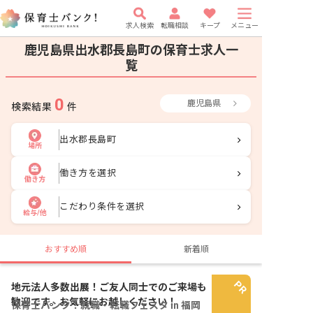
求人検索
転職相談
キープ
メニュー
鹿児島県出水郡長島町の保育士求人一
覧
0
鹿児島県
検索結果
件
出水郡長島町
場所
働き方を選択
働き方
こだわり条件を選択
給与/他
おすすめ順
新着順
地元法人多数出展！ご友人同士でのご来場も
歓迎です。お気軽にお越しください！
保育士バンク！就職・転職フェスタ in 福岡