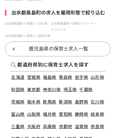
出水郡長島町の求人を雇用形態で絞り込む
出水郡長島町 × 保育士 × 正社員
出水郡長島町 × 保育士 × パート・
アルバイト
出水郡長島町 × 保育士 × 契約社員
鹿児島県の保育士求人一覧
都道府県別に保育士求人を探す
北海道
宮城県
福島県
青森県
岩手県
山形県
秋田県
東京都
神奈川県
埼玉県
千葉県
茨城県
栃木県
群馬県
新潟県
長野県
石川県
富山県
山梨県
福井県
愛知県
静岡県
岐阜県
三重県
大阪府
兵庫県
京都府
滋賀県
奈良県