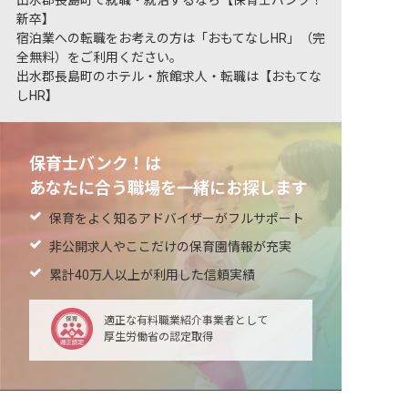
新卒】
宿泊業への転職をお考えの方は「おもてなしHR」（完
全無料）をご利用ください。
出水郡長島町のホテル・旅館求人・転職は【おもてな
しHR】
保育士バンク！は
あなたに合う職場を一緒にお探します
保育をよく知るアドバイザーがフルサポート
非公開求人やここだけの保育園情報が充実
累計40万人以上が利用した信頼実績
適正な有料職業紹介事業者として
厚生労働省の認定取得
非公開の求人多数！ 紹介登録はこちら