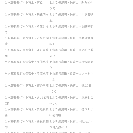
出水郡長島町 × 保育士 × 有給
出水郡長島町 × 保育士 × 駅近5分
以内
出水郡長島町 × 保育士 × 扶養内可
出水郡長島町 × 保育士 × 上京者歓
迎
出水郡長島町 × 保育士 × 残業少な
出水郡長島町 × 保育士 × 低離職率
め
出水郡長島町 × 保育士 × 退職金制
出水郡長島町 × 保育士 × 勤務地選
度
択可
出水郡長島町 × 保育士 × 正社員登
出水郡長島町 × 保育士 × 昇給昇進
用
あり
出水郡長島町 × 保育士 × 研修充実
出水郡長島町 × 保育士 × 複数園あ
り
出水郡長島町 × 保育士 × 設備充実
出水郡長島町 × 保育士 × アットホ
ーム
出水郡長島町 × 保育士 × 復帰率高
出水郡長島町 × 保育士 × 週2.3日
~OK
出水郡長島町 × 保育士 × WEB面接
出水郡長島町 × 保育士 × 家庭都合
OK
休OK
出水郡長島町 × 保育士 × 交通費支
出水郡長島町 × 保育士 × 借り上げ
給
社宅制度
出水郡長島町 × 保育士 × 給食費補
出水郡長島町 × 保育士 × 託児所・
助
保育支援あり