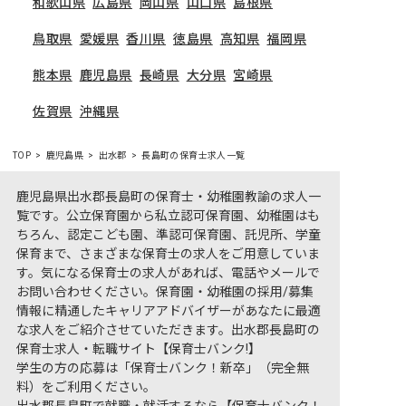
和歌山県
広島県
岡山県
山口県
島根県
鳥取県
愛媛県
香川県
徳島県
高知県
福岡県
熊本県
鹿児島県
長崎県
大分県
宮崎県
佐賀県
沖縄県
TOP
鹿児島県
出水郡
長島町の保育士求人一覧
鹿児島県出水郡長島町の保育士・幼稚園教諭の求人一
覧です。公立保育園から私立認可保育園、幼稚園はも
ちろん、認定こども園、準認可保育園、託児所、学童
保育まで、さまざまな保育士の求人をご用意していま
す。気になる保育士の求人があれば、電話やメールで
お問い合わせください。保育園・幼稚園の採用/募集
情報に精通したキャリアアドバイザーがあなたに最適
な求人をご紹介させていただきます。出水郡長島町の
保育士求人・転職サイト【保育士バンク!】
学生の方の応募は「保育士バンク！新卒」（完全無
料）をご利用ください。
出水郡長島町で就職・就活するなら【保育士バンク！