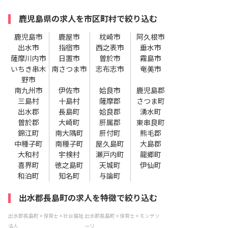
鹿児島県の求人を市区町村で絞り込む
鹿児島市
鹿屋市
枕崎市
阿久根市
出水市
指宿市
西之表市
垂水市
薩摩川内市
日置市
曽於市
霧島市
いちき串木
南さつま市
志布志市
奄美市
野市
南九州市
伊佐市
姶良市
鹿児島郡
三島村
十島村
薩摩郡
さつま町
出水郡
長島町
姶良郡
湧水町
曽於郡
大崎町
肝属郡
東串良町
錦江町
南大隅町
肝付町
熊毛郡
中種子町
南種子町
屋久島町
大島郡
大和村
宇検村
瀬戸内町
龍郷町
喜界町
徳之島町
天城町
伊仙町
和泊町
知名町
与論町
出水郡長島町の求人を特徴で絞り込む
出水郡長島町 × 保育士 × 社会福祉
出水郡長島町 × 保育士 × モンテソ
法人
ーリ