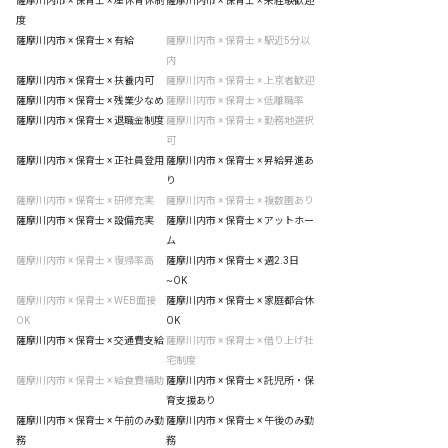
薩摩川内市 × 保育士 × 産休育休制
薩摩川内市 × 保育士 × 未経験歓迎
度
薩摩川内市 × 保育士 × 有給
薩摩川内市 × 保育士 × 駅近5分以
内
薩摩川内市 × 保育士 × 扶養内可
薩摩川内市 × 保育士 × 上京者歓迎
薩摩川内市 × 保育士 × 残業少なめ
薩摩川内市 × 保育士 × 低離職率
薩摩川内市 × 保育士 × 退職金制度
薩摩川内市 × 保育士 × 勤務地選択
可
薩摩川内市 × 保育士 × 正社員登用
薩摩川内市 × 保育士 × 昇給昇進あ
り
薩摩川内市 × 保育士 × 研修充実
薩摩川内市 × 保育士 × 複数園あり
薩摩川内市 × 保育士 × 設備充実
薩摩川内市 × 保育士 × アットホー
ム
薩摩川内市 × 保育士 × 復帰率高
薩摩川内市 × 保育士 × 週2.3日
~OK
薩摩川内市 × 保育士 × WEB面接
薩摩川内市 × 保育士 × 家庭都合休
OK
OK
薩摩川内市 × 保育士 × 交通費支給
薩摩川内市 × 保育士 × 借り上げ社
宅制度
薩摩川内市 × 保育士 × 給食費補助
薩摩川内市 × 保育士 × 託児所・保
育支援あり
薩摩川内市 × 保育士 × 午前のみ勤
薩摩川内市 × 保育士 × 午後のみ勤
務
務