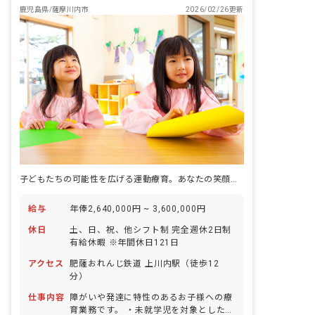
鹿児島県/薩摩川内市
2026/02/26更新
子どもたちの可能性を広げる運動療育。あなたの笑顔が輝く場所。
給与
年俸2,640,000円 ~ 3,600,000円
休日
土、日、祝、他シフト制 完全週休2日制
有給休暇 ※年間休日121日
アクセス
肥薩おれんじ鉄道 上川内駅（徒歩12
分）
仕事内容
障がいや発達に特性のあるお子様への療
育業務です。 ・未就学児を対象とした児