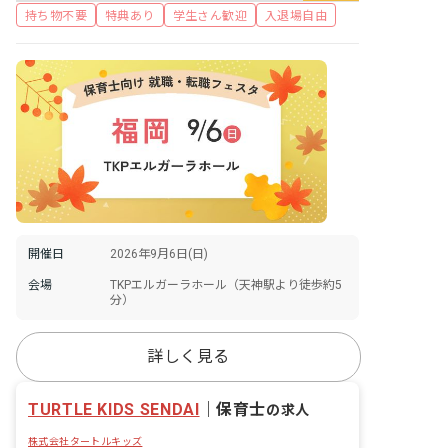
持ち物不要
特典あり
学生さん歓迎
入退場自由
開催日
2026年9月6日(日)
会場
TKPエルガーラホール（天神駅より徒歩約5
分）
詳しく見る
TURTLE KIDS SENDAI
｜
保育士
の求人
株式会社タートルキッズ