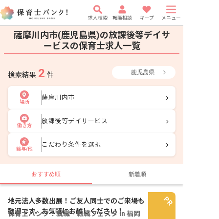
求人検索
転職相談
キープ
メニュー
薩摩川内市(鹿児島県)の放課後等デイサ
ービスの保育士求人一覧
2
鹿児島県
検索結果
件
薩摩川内市
場所
放課後等デイサービス
働き方
こだわり条件を選択
給与/他
おすすめ順
新着順
地元法人多数出展！ご友人同士でのご来場も
歓迎です。お気軽にお越しください！
保育士バンク！就職・転職フェスタ in 福岡