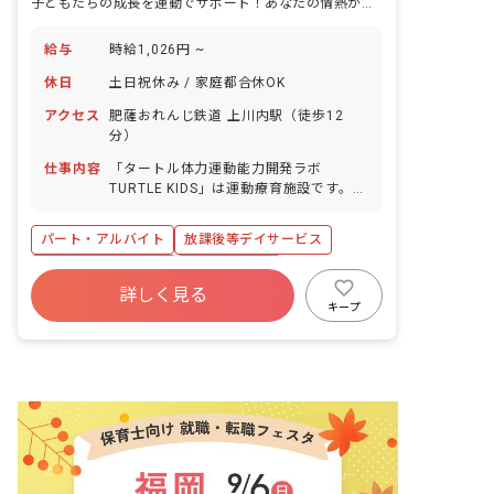
子どもたちの成長を運動でサポート！あなたの情熱が輝く場所
給与
時給1,026円 ~
休日
土日祝休み / 家庭都合休OK
アクセス
肥薩おれんじ鉄道 上川内駅（徒歩12
分）
仕事内容
「タートル体力運動能力開発ラボ
TURTLE KIDS」は運動療育施設です。
障がいや発達に特性のあるお子様への療
育業務です。 具体的な業務内容: ・未就
パート・アルバイト
放課後等デイサービス
学児を対象とした児童発達支援 ・18歳
未満を対象とした放課後等デイサービス
ボーナス・賞与あり
社会保険完備
支援 運動を通して、お子様が「できた」
詳しく見る
土日祝休み
残業少なめ
車通勤可
という成功体験を積み重ね、運動の楽し
キープ
さや喜びを伝え、成長を支援します。 お
正社員登用
未経験歓迎
新卒も歓迎
子様一人ひとりの成長を育み、可能性を
最大限に引き出す支援を行います。