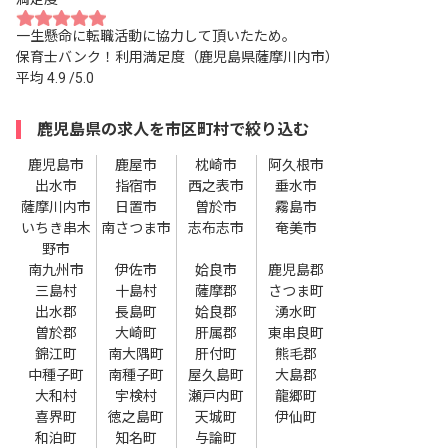
一生懸命に転職活動に協力して頂いたため。
保育士バンク！利用満足度（鹿児島県薩摩川内市）
平均
4.9
/5.0
鹿児島県の求人を市区町村で絞り込む
鹿児島市
鹿屋市
枕崎市
阿久根市
出水市
指宿市
西之表市
垂水市
薩摩川内市
日置市
曽於市
霧島市
いちき串木
南さつま市
志布志市
奄美市
野市
南九州市
伊佐市
姶良市
鹿児島郡
三島村
十島村
薩摩郡
さつま町
出水郡
長島町
姶良郡
湧水町
曽於郡
大崎町
肝属郡
東串良町
錦江町
南大隅町
肝付町
熊毛郡
中種子町
南種子町
屋久島町
大島郡
大和村
宇検村
瀬戸内町
龍郷町
喜界町
徳之島町
天城町
伊仙町
和泊町
知名町
与論町