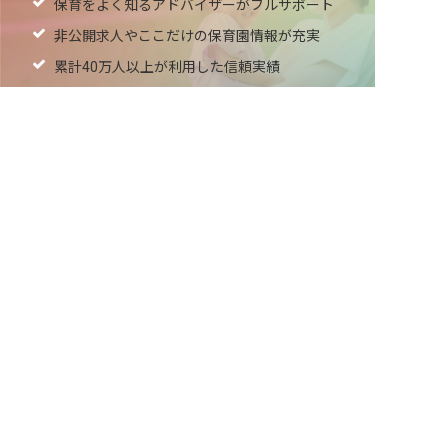
保育をよく知るアドバイザーがフルサポート
非公開求人やここだけの保育園情報が充実
累計40万人以上が利用した信頼実績
非公開の求人多数！ 紹介登録はこちら
適正な有料職業紹介事業者として
薩摩川内市の求人を紹介してもらう
厚生労働省の認定取得
最新情報をゲット
LINE友だち追加
毎日工作アイデア配信！
ネクストビートの関連サービス
保育業界の求職者様向けサービス
保育士バンク！ - 日本最大級。保育士・幼稚園教諭向
け転職支援サイト
保育士バンク！新卒 - 保育士・幼稚園教諭を目指す
「学生向け」就職活動情報サイト