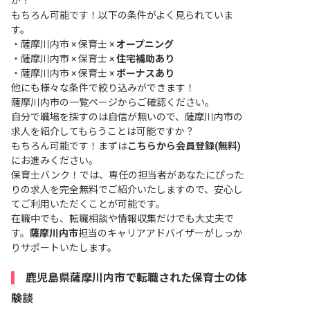
か？
もちろん可能です！以下の条件がよく見られていま
す。
・
薩摩川内市 × 保育士 ×
オープニング
・
薩摩川内市 × 保育士 ×
住宅補助あり
・
薩摩川内市 × 保育士 ×
ボーナスあり
他にも様々な条件で絞り込みができます！
薩摩川内市の一覧ページ
からご確認ください。
自分で職場を探すのは自信が無いので、薩摩川内市の
求人を紹介してもらうことは可能ですか？
もちろん可能です！まずは
こちらから会員登録(無料)
にお進みください。
保育士バンク！では、専任の担当者があなたにぴった
りの求人を完全無料でご紹介いたしますので、安心し
てご利用いただくことが可能です。
在職中でも、転職相談や情報収集だけでも大丈夫で
す。
薩摩川内市
担当のキャリアアドバイザーがしっか
りサポートいたします。
鹿児島県薩摩川内市で転職された保育士の体
験談