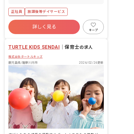
童発達支援 ・18歳未満を対象とした放
課後等デイサービス 「タートル体力運動
正社員
放課後等デイサービス
能力開発ラボ TURTLE KIDS」は運動療
育施設です。 株式会社ケイ・ティーのキ
ボーナス・賞与あり
ッズスポーツ事業部で培った35年以上の
詳しく見る
寮・住宅・家賃補助あり
社会保険完備
経験と実績を基に、身体を動かすことを
キープ
通して「できた」という成功体験を増や
残業少なめ
車通勤可
未経験歓迎
し、運動の楽しさや喜びを伝えていきま
新卒も歓迎
ブランクOK
TURTLE KIDS SENDAI
す。 運動を通して、お子様たちの成長を
｜
保育士
の求人
育み、可能性を探求する支援を行いま
株式会社タートルキッズ
す。
鹿児島県/薩摩川内市
2026/02/26更新