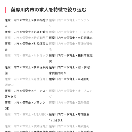
薩摩川内市の求人を特徴で絞り込む
薩摩川内市 × 保育士 × 社会福祉法
薩摩川内市 × 保育士 × モンテソー
人
リ
薩摩川内市 × 保育士 × 新卒も歓迎
薩摩川内市 × 保育士 × ヨコミネ式
薩摩川内市 × 保育士 × 時短勤務可
薩摩川内市 × 保育士 × 土日祝休み
薩摩川内市 × 保育士 × 乳児保育の
薩摩川内市 × 保育士 × 英語が使え
み
る
薩摩川内市 × 保育士 × リトミック
薩摩川内市 × 保育士 × 福利厚生充
実
薩摩川内市 × 保育士 × 社会保険完
薩摩川内市 × 保育士 × 寮・住宅・
備
家賃補助あり
薩摩川内市 × 保育士 × 男性保育士
薩摩川内市 × 保育士 × 車通勤可
活躍中
薩摩川内市 × 保育士 × ボーナス・
薩摩川内市 × 保育士 × オープニン
賞与あり
グ
薩摩川内市 × 保育士 × ブランク
薩摩川内市 × 保育士 × 臨時職員
OK
薩摩川内市 × 保育士 × 4月入職OK
薩摩川内市 × 保育士 × 年間休日
120日以上
薩摩川内市 × 保育士 × 夜間保育所
薩摩川内市 × 保育士 × 無資格可