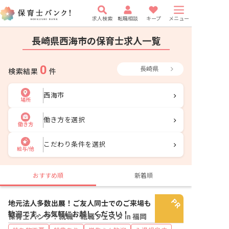
求人検索
転職相談
キープ
メニュー
長崎県西海市の保育士求人一覧
0
長崎県
検索結果
件
西海市
場所
働き方を選択
働き方
こだわり条件を選択
給与/他
おすすめ順
新着順
地元法人多数出展！ご友人同士でのご来場も
歓迎です。お気軽にお越しください！
保育士バンク！就職・転職フェスタ in 福岡