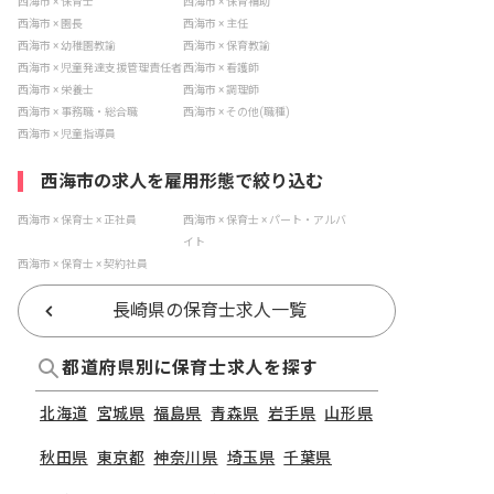
西海市 × 保育士
西海市 × 保育補助
西海市 × 園長
西海市 × 主任
西海市 × 幼稚園教諭
西海市 × 保育教諭
西海市 × 児童発達支援管理責任者
西海市 × 看護師
西海市 × 栄養士
西海市 × 調理師
西海市 × 事務職・総合職
西海市 × その他(職種)
西海市 × 児童指導員
西海市の求人を雇用形態で絞り込む
西海市 × 保育士 × 正社員
西海市 × 保育士 × パート・アルバ
イト
西海市 × 保育士 × 契約社員
長崎県の保育士求人一覧
都道府県別に保育士求人を探す
北海道
宮城県
福島県
青森県
岩手県
山形県
秋田県
東京都
神奈川県
埼玉県
千葉県