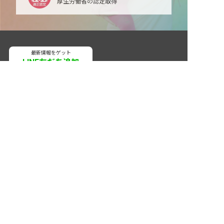
厚生労働省の認定取得
最新情報をゲット
LINE友だち追加
非公開の求人多数！ 紹介登録はこちら
毎日工作アイデア配信！
西海市の求人を紹介してもらう
ネクストビートの関連サービス
保育業界の求職者様向けサービス
保育士バンク！ - 日本最大級。保育士・幼稚園教諭向
け転職支援サイト
保育士バンク！新卒 - 保育士・幼稚園教諭を目指す
「学生向け」就職活動情報サイト
法人様向けサービス
保育士バンク！コネクト - 保育施設向けの業務支援シ
ステム
保育士バンク！パレット - 保育施設専門の職員マネジ
メントツール
保育士バンク！ウェブパック - 保育施設向けホームペ