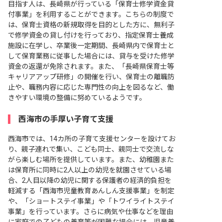
目指す人は、長崎県が行っている「保育士修学資金貸
付事業」を利用することができます。こちらの制度で
は、保育士資格の新規取得を目的とした方に、無利子
で修学資金の貸し付けを行っており、指定保育士養成
施設に在学し、卒業後一定期間、長崎県内で保育士と
して保育業務に従事した場合には、貸与を受けた修学
資金の返還が免除されます。また、「長崎県保育士等
キャリアアップ研修」の開催を行い、保育士の離職防
止や、職務内容に応じた専門性の向上を図るなど、働
きやすい環境の整備に努めているようです。
西海市の手厚い子育て支援
西海市では、14カ所の子育て支援センターを設けてお
り、親子連れで集い、こども同士、親同士で交流しな
がら楽しむ場所を提供しています。また、幼稚園また
は保育所に同時に2人以上の幼児を就園させている場
合、2人目以降の幼児に関する保護者の経済的負担を
軽減する「西海市児童教育あんしん支援事業」を制定
や、「ショートステイ事業」や「トワイライトステイ
事業」を行っています。さらに病気や仕事などを理由