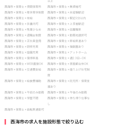
以上
西海市 × 保育士 × 夜間保育所
西海市 × 保育士 × 無資格可
西海市 × 保育士 × 産休育休制度
西海市 × 保育士 × 未経験歓迎
西海市 × 保育士 × 有給
西海市 × 保育士 × 駅近5分以内
西海市 × 保育士 × 扶養内可
西海市 × 保育士 × 上京者歓迎
西海市 × 保育士 × 残業少なめ
西海市 × 保育士 × 低離職率
西海市 × 保育士 × 退職金制度
西海市 × 保育士 × 勤務地選択可
西海市 × 保育士 × 正社員登用
西海市 × 保育士 × 昇給昇進あり
西海市 × 保育士 × 研修充実
西海市 × 保育士 × 複数園あり
西海市 × 保育士 × 設備充実
西海市 × 保育士 × アットホーム
西海市 × 保育士 × 復帰率高
西海市 × 保育士 × 週2.3日~OK
西海市 × 保育士 × WEB面接OK
西海市 × 保育士 × 家庭都合休OK
西海市 × 保育士 × 交通費支給
西海市 × 保育士 × 借り上げ社宅制
度
西海市 × 保育士 × 給食費補助
西海市 × 保育士 × 託児所・保育支
援あり
西海市 × 保育士 × 午前のみ勤務
西海市 × 保育士 × 午後のみ勤務
西海市 × 保育士 × 学歴不問
西海市 × 保育士 × 持ち帰り仕事な
し
西海市 × 保育士 × 自転車通勤可
西海市の求人を施設形態で絞り込む