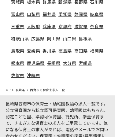
茨城県
栃木県
群馬県
新潟県
長野県
石川県
富山県
山梨県
福井県
愛知県
静岡県
岐阜県
三重県
大阪府
兵庫県
京都府
滋賀県
奈良県
和歌山県
広島県
岡山県
山口県
島根県
鳥取県
愛媛県
香川県
徳島県
高知県
福岡県
熊本県
鹿児島県
長崎県
大分県
宮崎県
佐賀県
沖縄県
TOP
長崎県
西海市の保育士求人一覧
長崎県西海市の保育士・幼稚園教諭の求人一覧です。
公立保育園から私立認可保育園、幼稚園はもちろん、
認定こども園、準認可保育園、託児所、学童保育ま
で、さまざまな保育士の求人をご用意しています。気
になる保育士の求人があれば、電話やメールでお問い
合わせください。保育園・幼稚園の採用/募集情報に