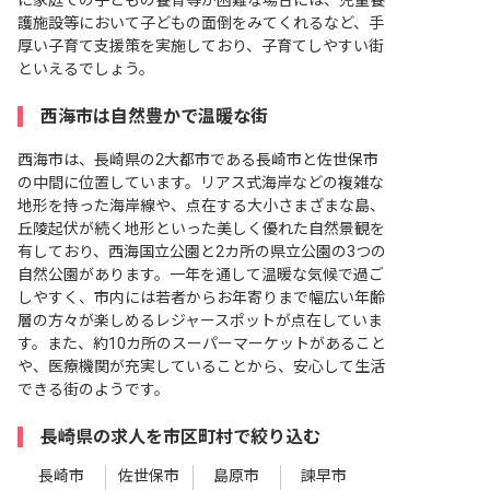
に家庭での子どもの養育等が困難な場合には、児童養
護施設等において子どもの面倒をみてくれるなど、手
厚い子育て支援策を実施しており、子育てしやすい街
といえるでしょう。
西海市は自然豊かで温暖な街
西海市は、長崎県の2大都市である長崎市と佐世保市
の中間に位置しています。リアス式海岸などの複雑な
地形を持った海岸線や、点在する大小さまざまな島、
丘陵起伏が続く地形といった美しく優れた自然景観を
有しており、西海国立公園と2カ所の県立公園の3つの
自然公園があります。一年を通して温暖な気候で過ご
しやすく、市内には若者からお年寄りまで幅広い年齢
層の方々が楽しめるレジャースポットが点在していま
す。また、約10カ所のスーパーマーケットがあること
や、医療機関が充実していることから、安心して生活
できる街のようです。
長崎県の求人を市区町村で絞り込む
長崎市
佐世保市
島原市
諫早市