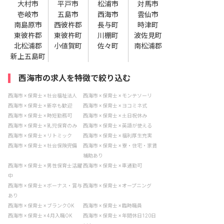
大村市
平戸市
松浦市
対馬市
壱岐市
五島市
西海市
雲仙市
南島原市
西彼杵郡
長与町
時津町
東彼杵郡
東彼杵町
川棚町
波佐見町
北松浦郡
小値賀町
佐々町
南松浦郡
新上五島町
西海市の求人を特徴で絞り込む
西海市 × 保育士 × 社会福祉法人
西海市 × 保育士 × モンテソーリ
西海市 × 保育士 × 新卒も歓迎
西海市 × 保育士 × ヨコミネ式
西海市 × 保育士 × 時短勤務可
西海市 × 保育士 × 土日祝休み
西海市 × 保育士 × 乳児保育のみ
西海市 × 保育士 × 英語が使える
西海市 × 保育士 × リトミック
西海市 × 保育士 × 福利厚生充実
西海市 × 保育士 × 社会保険完備
西海市 × 保育士 × 寮・住宅・家賃
補助あり
西海市 × 保育士 × 男性保育士活躍
西海市 × 保育士 × 車通勤可
中
西海市 × 保育士 × ボーナス・賞与
西海市 × 保育士 × オープニング
あり
西海市 × 保育士 × ブランクOK
西海市 × 保育士 × 臨時職員
西海市 × 保育士 × 4月入職OK
西海市 × 保育士 × 年間休日120日