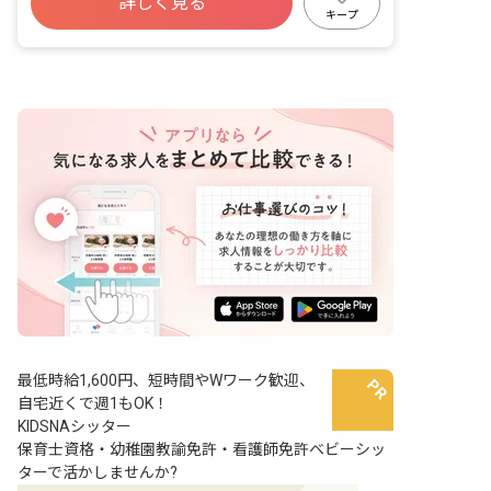
詳しく見る
キープ
最低時給1,600円、短時間やWワーク歓迎、
自宅近くで週1もOK！
KIDSNAシッター
保育士資格・幼稚園教諭免許・看護師免許ベビーシッ
ターで活かしませんか?