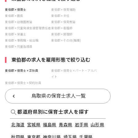
東伯郡 × 保育士
東伯郡 × 保育補助
東伯郡 × 園長
東伯郡 × 主任
東伯郡 × 幼稚園教諭
東伯郡 × 保育教諭
東伯郡 × 児童発達支援管理責任者
東伯郡 × 看護師
東伯郡 × 栄養士
東伯郡 × 調理師
東伯郡 × 事務職・総合職
東伯郡 × その他(職種)
東伯郡 × 児童指導員
東伯郡の求人を雇用形態で絞り込む
東伯郡 × 保育士 × 正社員
東伯郡 × 保育士 × パート・アルバ
イト
東伯郡 × 保育士 × 契約社員
鳥取県の保育士求人一覧
都道府県別に保育士求人を探す
北海道
宮城県
福島県
青森県
岩手県
山形県
秋田県
東京都
神奈川県
埼玉県
千葉県