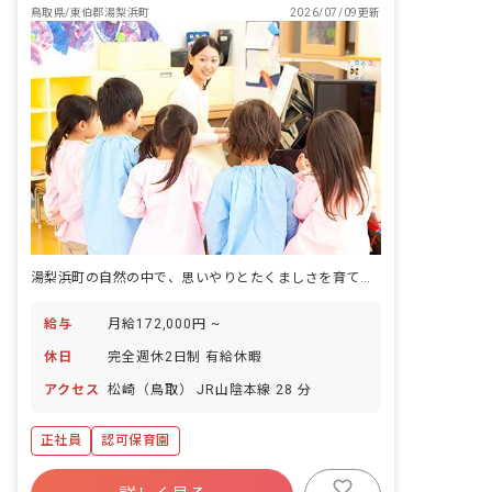
鳥取県/東伯郡湯梨浜町
2026/07/09更新
湯梨浜町の自然の中で、思いやりとたくましさを育てる。定員45名の小さな保育園です。
給与
月給172,000円 ~
休日
完全週休2日制 有給休暇
アクセス
松崎（鳥取） JR山陰本線 28 分
正社員
認可保育園