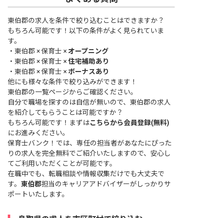
東伯郡の求人を条件で絞り込むことはできますか？
もちろん可能です！以下の条件がよく見られていま
す。
・
東伯郡 × 保育士 ×
オープニング
・
東伯郡 × 保育士 ×
住宅補助あり
・
東伯郡 × 保育士 ×
ボーナスあり
他にも様々な条件で絞り込みができます！
東伯郡の一覧ページ
からご確認ください。
自分で職場を探すのは自信が無いので、東伯郡の求人
を紹介してもらうことは可能ですか？
もちろん可能です！まずは
こちらから会員登録(無料)
にお進みください。
保育士バンク！では、専任の担当者があなたにぴった
りの求人を完全無料でご紹介いたしますので、安心し
てご利用いただくことが可能です。
在職中でも、転職相談や情報収集だけでも大丈夫で
す。
東伯郡
担当のキャリアアドバイザーがしっかりサ
ポートいたします。