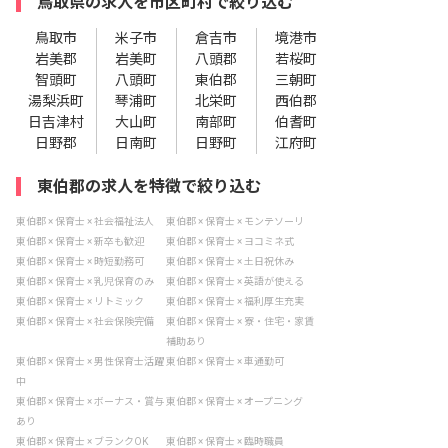
鳥取県の求人を市区町村で絞り込む
鳥取市
米子市
倉吉市
境港市
岩美郡
岩美町
八頭郡
若桜町
智頭町
八頭町
東伯郡
三朝町
湯梨浜町
琴浦町
北栄町
西伯郡
日吉津村
大山町
南部町
伯耆町
日野郡
日南町
日野町
江府町
東伯郡の求人を特徴で絞り込む
東伯郡 × 保育士 × 社会福祉法人
東伯郡 × 保育士 × モンテソーリ
東伯郡 × 保育士 × 新卒も歓迎
東伯郡 × 保育士 × ヨコミネ式
東伯郡 × 保育士 × 時短勤務可
東伯郡 × 保育士 × 土日祝休み
東伯郡 × 保育士 × 乳児保育のみ
東伯郡 × 保育士 × 英語が使える
東伯郡 × 保育士 × リトミック
東伯郡 × 保育士 × 福利厚生充実
東伯郡 × 保育士 × 社会保険完備
東伯郡 × 保育士 × 寮・住宅・家賃
補助あり
東伯郡 × 保育士 × 男性保育士活躍
東伯郡 × 保育士 × 車通勤可
中
東伯郡 × 保育士 × ボーナス・賞与
東伯郡 × 保育士 × オープニング
あり
東伯郡 × 保育士 × ブランクOK
東伯郡 × 保育士 × 臨時職員