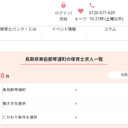
ログイン/
0120-071-639
登録
キープ
10-21時 (土曜以外)
保育士バンク！とは
イベント情報
コラム
鳥取県東伯郡琴浦町の保育士求人一覧
0
鳥取
果
件
東伯郡琴浦町
働き方を選択
こだわり条件を選択