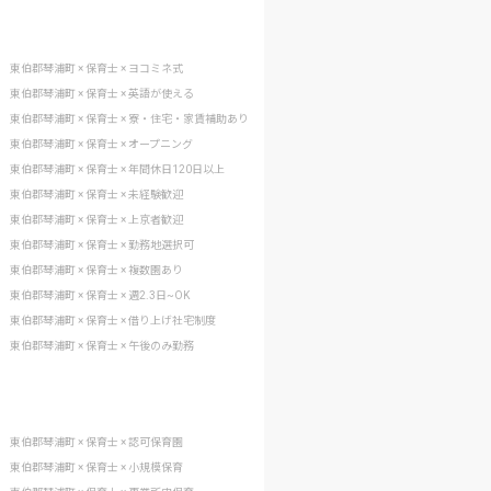
東伯郡琴浦町 × 保育士 × ヨコミネ式
東伯郡琴浦町 × 保育士 × 英語が使える
東伯郡琴浦町 × 保育士 × 寮・住宅・家賃補助あり
東伯郡琴浦町 × 保育士 × オープニング
東伯郡琴浦町 × 保育士 × 年間休日120日以上
東伯郡琴浦町 × 保育士 × 未経験歓迎
東伯郡琴浦町 × 保育士 × 上京者歓迎
東伯郡琴浦町 × 保育士 × 勤務地選択可
東伯郡琴浦町 × 保育士 × 複数園あり
東伯郡琴浦町 × 保育士 × 週2.3日~OK
東伯郡琴浦町 × 保育士 × 借り上げ社宅制度
東伯郡琴浦町 × 保育士 × 午後のみ勤務
東伯郡琴浦町 × 保育士 × 認可保育園
東伯郡琴浦町 × 保育士 × 小規模保育