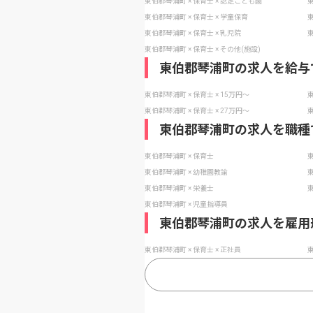
東伯郡琴浦町 × 保育士 × 認定こども園
東
東伯郡琴浦町 × 保育士 × 学童保育
東
東伯郡琴浦町 × 保育士 × 乳児院
東
東伯郡琴浦町 × 保育士 × その他(施設)
東伯郡琴浦町の求人を給与
東伯郡琴浦町 × 保育士 × 15万円〜
東
東伯郡琴浦町 × 保育士 × 27万円〜
東
東伯郡琴浦町の求人を職種
東伯郡琴浦町 × 保育士
東
東伯郡琴浦町 × 幼稚園教諭
東
東伯郡琴浦町 × 栄養士
東
東伯郡琴浦町 × 児童指導員
東伯郡琴浦町の求人を雇用
東伯郡琴浦町 × 保育士 × 正社員
東