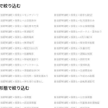
で絞り込む
伯郡琴浦町 × 保育士 × モンテソーリ
東伯郡琴浦町 × 保育士 × 新卒も歓迎
伯郡琴浦町 × 保育士 × 土日祝休み
東伯郡琴浦町 × 保育士 × 乳児保育のみ
伯郡琴浦町 × 保育士 × 福利厚生充実
東伯郡琴浦町 × 保育士 × 社会保険完備
伯郡琴浦町 × 保育士 × 車通勤可
東伯郡琴浦町 × 保育士 × ボーナス・賞与あり
伯郡琴浦町 × 保育士 × 臨時職員
東伯郡琴浦町 × 保育士 × 4月入職OK
伯郡琴浦町 × 保育士 × 無資格可
東伯郡琴浦町 × 保育士 × 産休育休制度
伯郡琴浦町 × 保育士 × 駅近5分以内
東伯郡琴浦町 × 保育士 × 扶養内可
伯郡琴浦町 × 保育士 × 低離職率
東伯郡琴浦町 × 保育士 × 退職金制度
伯郡琴浦町 × 保育士 × 昇給昇進あり
東伯郡琴浦町 × 保育士 × 研修充実
伯郡琴浦町 × 保育士 × アットホーム
東伯郡琴浦町 × 保育士 × 復帰率高
伯郡琴浦町 × 保育士 × 家庭都合休OK
東伯郡琴浦町 × 保育士 × 交通費支給
伯郡琴浦町 × 保育士 × 託児所・保育支援あり
東伯郡琴浦町 × 保育士 × 午前のみ勤務
伯郡琴浦町 × 保育士 × 持ち帰り仕事なし
東伯郡琴浦町 × 保育士 × 自転車通勤可
形態で絞り込む
伯郡琴浦町 × 保育士 × 保育園
東伯郡琴浦町 × 保育士 × 公立保育園
伯郡琴浦町 × 保育士 × 認定保育園
東伯郡琴浦町 × 保育士 × 児童発達支援施設