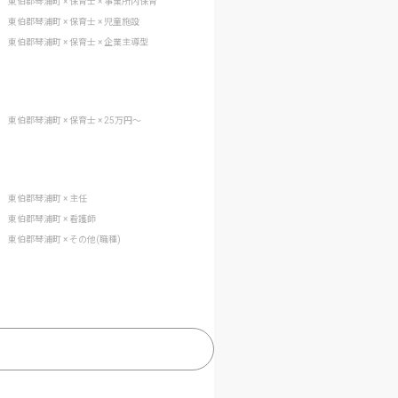
東伯郡琴浦町 × 保育士 × 事業所内保育
東伯郡琴浦町 × 保育士 × 児童施設
東伯郡琴浦町 × 保育士 × 企業主導型
東伯郡琴浦町 × 保育士 × 25万円〜
東伯郡琴浦町 × 主任
東伯郡琴浦町 × 看護師
東伯郡琴浦町 × その他(職種)