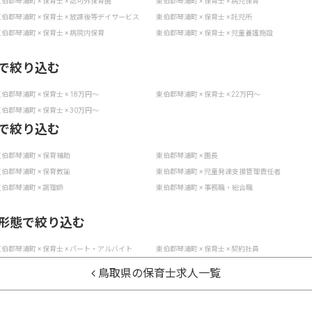
伯郡琴浦町 × 保育士 × 認可外保育園
東伯郡琴浦町 × 保育士 × 病児保育
伯郡琴浦町 × 保育士 × 放課後等デイサービス
東伯郡琴浦町 × 保育士 × 託児所
伯郡琴浦町 × 保育士 × 病院内保育
東伯郡琴浦町 × 保育士 × 児童養護施設
で絞り込む
伯郡琴浦町 × 保育士 × 18万円〜
東伯郡琴浦町 × 保育士 × 22万円〜
伯郡琴浦町 × 保育士 × 30万円〜
で絞り込む
伯郡琴浦町 × 保育補助
東伯郡琴浦町 × 園長
伯郡琴浦町 × 保育教諭
東伯郡琴浦町 × 児童発達支援管理責任者
伯郡琴浦町 × 調理師
東伯郡琴浦町 × 事務職・総合職
形態で絞り込む
伯郡琴浦町 × 保育士 × パート・アルバイト
東伯郡琴浦町 × 保育士 × 契約社員
鳥取県の保育士求人一覧