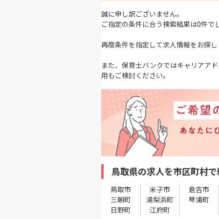
誠に申し訳ございません。
ご指定の条件に合う検索結果は0件で
再度条件を指定して求人情報をお探し
また、保育士バンクではキャリアアド
用もご検討ください。
鳥取県の求人を市区町村で
鳥取市
米子市
倉吉市
三朝町
湯梨浜町
琴浦町
日野町
江府町