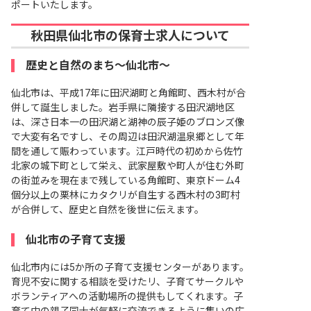
ポートいたします。
秋田県仙北市の保育士求人について
歴史と自然のまち～仙北市～
仙北市は、平成17年に田沢湖町と角館町、西木村が合
併して誕生しました。岩手県に隣接する田沢湖地区
は、深さ日本一の田沢湖と湖神の辰子姫のブロンズ像
で大変有名ですし、その周辺は田沢湖温泉郷として年
間を通して賑わっています。江戸時代の初めから佐竹
北家の城下町として栄え、武家屋敷や町人が住む外町
の街並みを現在まで残している角館町、東京ドーム4
個分以上の栗林にカタクリが自生する西木村の3町村
が合併して、歴史と自然を後世に伝えます。
仙北市の子育て支援
仙北市内には5か所の子育て支援センターがあります。
育児不安に関する相談を受けたリ、子育てサークルや
ボランティアへの活動場所の提供もしてくれます。子