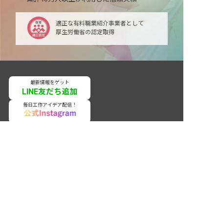
適正な有料職業紹介事業者として
厚生労働省の認定取得
最新情報をゲット
LINE友だち追加
毎日工作アイデア配信！
非公開の求人多数！ 紹介登録はこちら
ネクストビートの関連サービス
保育業界の求職者様向けサービス
仙北市の求人を紹介してもらう
保育士バンク！ - 日本最大級。保育士・幼稚園教諭向
け転職支援サイト
保育士バンク！新卒 - 保育士・幼稚園教諭を目指す
「学生向け」就職活動情報サイト
法人様向けサービス
保育士バンク！コネクト - 保育施設向けの業務支援シ
ステム