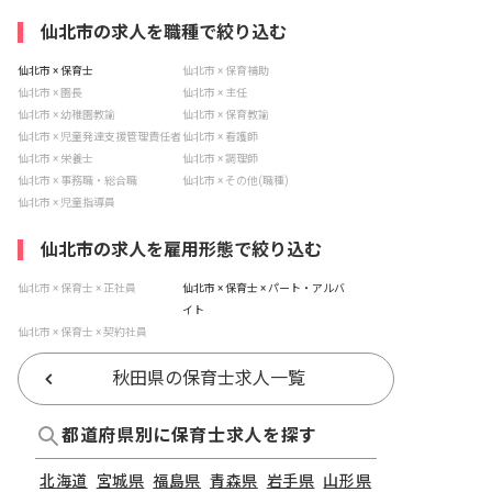
仙北市の求人を職種で絞り込む
仙北市 × 保育士
仙北市 × 保育補助
仙北市 × 園長
仙北市 × 主任
仙北市 × 幼稚園教諭
仙北市 × 保育教諭
仙北市 × 児童発達支援管理責任者
仙北市 × 看護師
仙北市 × 栄養士
仙北市 × 調理師
仙北市 × 事務職・総合職
仙北市 × その他(職種)
仙北市 × 児童指導員
仙北市の求人を雇用形態で絞り込む
仙北市 × 保育士 × 正社員
仙北市 × 保育士 × パート・アルバ
イト
仙北市 × 保育士 × 契約社員
秋田県の保育士求人一覧
都道府県別に保育士求人を探す
北海道
宮城県
福島県
青森県
岩手県
山形県