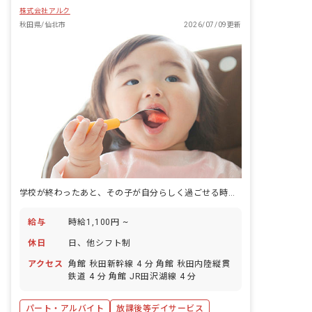
株式会社アルク
秋田県/仙北市
2026/07/09更新
学校が終わったあと、その子が自分らしく過ごせる時間を、少しずつ一緒につくる仕事です。
給与
時給1,100円 ~
休日
日、他シフト制
アクセス
角館 秋田新幹線 4 分 角館 秋田内陸縦貫
鉄道 4 分 角館 JR田沢湖線 4 分
パート・アルバイト
放課後等デイサービス