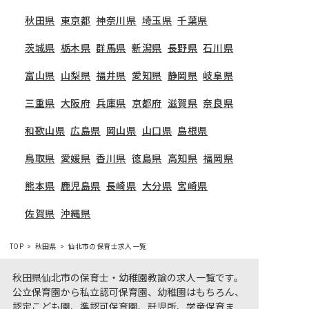
秋田県
東京都
神奈川県
埼玉県
千葉県
茨城県
栃木県
群馬県
新潟県
長野県
石川県
富山県
山梨県
福井県
愛知県
静岡県
岐阜県
三重県
大阪府
兵庫県
京都府
滋賀県
奈良県
和歌山県
広島県
岡山県
山口県
島根県
鳥取県
愛媛県
香川県
徳島県
高知県
福岡県
熊本県
鹿児島県
長崎県
大分県
宮崎県
佐賀県
沖縄県
TOP
秋田県
仙北市の保育士求人一覧
秋田県仙北市の保育士・幼稚園教諭の求人一覧です。
公立保育園から私立認可保育園、幼稚園はもちろん、
認定こども園、準認可保育園、託児所、学童保育ま