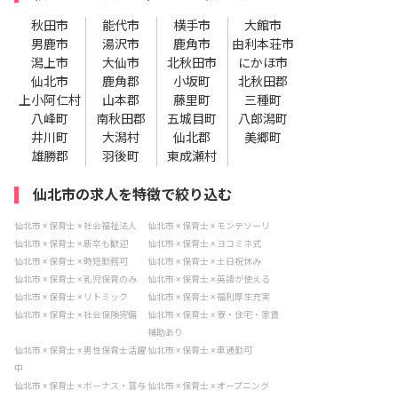
秋田市
能代市
横手市
大館市
男鹿市
湯沢市
鹿角市
由利本荘市
潟上市
大仙市
北秋田市
にかほ市
仙北市
鹿角郡
小坂町
北秋田郡
上小阿仁村
山本郡
藤里町
三種町
八峰町
南秋田郡
五城目町
八郎潟町
井川町
大潟村
仙北郡
美郷町
雄勝郡
羽後町
東成瀬村
仙北市の求人を特徴で絞り込む
仙北市 × 保育士 × 社会福祉法人
仙北市 × 保育士 × モンテソーリ
仙北市 × 保育士 × 新卒も歓迎
仙北市 × 保育士 × ヨコミネ式
仙北市 × 保育士 × 時短勤務可
仙北市 × 保育士 × 土日祝休み
仙北市 × 保育士 × 乳児保育のみ
仙北市 × 保育士 × 英語が使える
仙北市 × 保育士 × リトミック
仙北市 × 保育士 × 福利厚生充実
仙北市 × 保育士 × 社会保険完備
仙北市 × 保育士 × 寮・住宅・家賃
補助あり
仙北市 × 保育士 × 男性保育士活躍
仙北市 × 保育士 × 車通勤可
中
仙北市 × 保育士 × ボーナス・賞与
仙北市 × 保育士 × オープニング