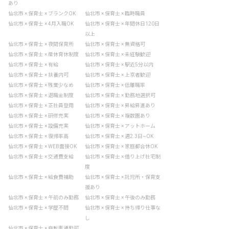
あり
仙北市 × 保育士 × ブランクOK
仙北市 × 保育士 × 臨時職員
仙北市 × 保育士 × 4月入職OK
仙北市 × 保育士 × 年間休日120日
以上
仙北市 × 保育士 × 夜間保育所
仙北市 × 保育士 × 無資格可
仙北市 × 保育士 × 産休育休制度
仙北市 × 保育士 × 未経験歓迎
仙北市 × 保育士 × 有給
仙北市 × 保育士 × 駅近5分以内
仙北市 × 保育士 × 扶養内可
仙北市 × 保育士 × 上京者歓迎
仙北市 × 保育士 × 残業少なめ
仙北市 × 保育士 × 低離職率
仙北市 × 保育士 × 退職金制度
仙北市 × 保育士 × 勤務地選択可
仙北市 × 保育士 × 正社員登用
仙北市 × 保育士 × 昇給昇進あり
仙北市 × 保育士 × 研修充実
仙北市 × 保育士 × 複数園あり
仙北市 × 保育士 × 設備充実
仙北市 × 保育士 × アットホーム
仙北市 × 保育士 × 復帰率高
仙北市 × 保育士 × 週2.3日~OK
仙北市 × 保育士 × WEB面接OK
仙北市 × 保育士 × 家庭都合休OK
仙北市 × 保育士 × 交通費支給
仙北市 × 保育士 × 借り上げ社宅制
度
仙北市 × 保育士 × 給食費補助
仙北市 × 保育士 × 託児所・保育支
援あり
仙北市 × 保育士 × 午前のみ勤務
仙北市 × 保育士 × 午後のみ勤務
仙北市 × 保育士 × 学歴不問
仙北市 × 保育士 × 持ち帰り仕事な
し
仙北市 × 保育士 × 自転車通勤可