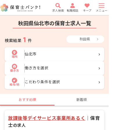
求人検索
転職相談
キープ
メニュー
秋田県仙北市の保育士求人一覧
1
秋田県
検索結果
件
仙北市
場所
働き方を選択
働き方
こだわり条件を選択
給与/他
おすすめ順
新着順
放課後等デイサービス事業所あるく
｜
保育
士
の求人