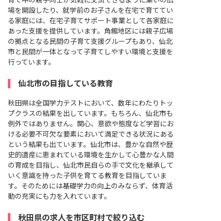
育て中の親子同士が気軽に交流できるように集いの広
場を開設したり、就学前のお子さんを在宅で育ててい
る家庭には、在宅子育てサポート事業として各家庭に
あった支援を提供しています。角館地区には親子広場
の拠点となる民間の子育て支援グループもあり、仙北
市と民間が一体となって子育てしやすい環境と支援を
行っています。
仙北市の目指している教育
秋田県は全国学力テストにおいて、数年にわたりトッ
プクラスの結果を出しています。もちろん、仙北市も
例外ではありません。関心、意欲や態度など学習にお
ける必要不可欠な要素において満足できる状況にある
という結果も出ています。仙北市は、豊かな自然や歴
史的遺産に恵まれている環境を生かして心豊かな人間
の育成を目指し、仙北市民自らの手で文化を継承して
いく意識を持った子供を育てる教育を目指していま
す。そのためには基礎学力の向上のみならず、体育活
動の充実にも力を入れています。
秋田県の求人を市区町村で絞り込む