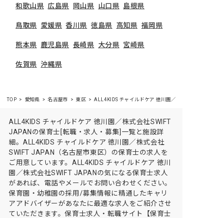
和歌山県
広島県
岡山県
山口県
島根県
鳥取県
愛媛県
香川県
徳島県
高知県
福岡県
熊本県
鹿児島県
長崎県
大分県
宮崎県
佐賀県
沖縄県
TOP
愛知県
名古屋市
東区
ALL4KIDS チャイルドケア 徳川園／株式会社SWIFT 
ALL4KIDS チャイルドケア 徳川園／株式会社SWIFT
JAPANの保育士[転職・求人・募集]一覧と施設詳
細。ALL4KIDS チャイルドケア 徳川園／株式会社
SWIFT JAPAN（名古屋市東区）の保育士の求人を
ご用意しています。ALL4KIDS チャイルドケア 徳川
園／株式会社SWIFT JAPANの気になる保育士求人
があれば、電話やメールでお問い合わせください。
保育園・幼稚園の採用/募集情報に精通したキャリ
アアドバイザーがあなたに最適な求人をご紹介させ
ていただきます。保育士求人・転職サイト【保育士