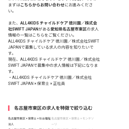
まずは
こちらからお問い合わせ
にお進みくださ
い。
また、
ALL4KIDS チャイルドケア 徳川園／株式会
社SWIFT JAPAN
がある
愛知県名古屋市東区
の求人
情報の一覧はこちら
をご覧ください。
ALL4KIDS チャイルドケア 徳川園／株式会社SWIFT
JAPANで募集している求人の内容を知りたいで
す。
現在、ALL4KIDS チャイルドケア 徳川園／株式会社
SWIFT JAPANで募集中の求人情報は下記になりま
す。
・
ALL4KIDS チャイルドケア 徳川園／株式会社
SWIFT JAPAN × 保育士 × 正社員
名古屋市東区の求人を特徴で絞り込む
名古屋市東区 × 保育士 × 社会福祉
名古屋市東区 × 保育士 × モンテソ
法人
ーリ