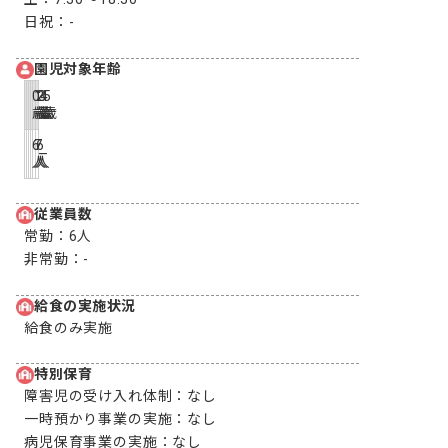
日祝：
-
園児対象年齢
0
1
2
3
4
5
歳
歳
歳
歳
歳
歳
6
7
6
-
-
-
人
人
人
従業員数
常勤：
6人
非常勤：
-
給食の実施状況
給食のみ実施
特別保育
障害児の受け入れ体制：
なし
一時預かり事業の実施：
なし
病児保育事業の実施：
なし