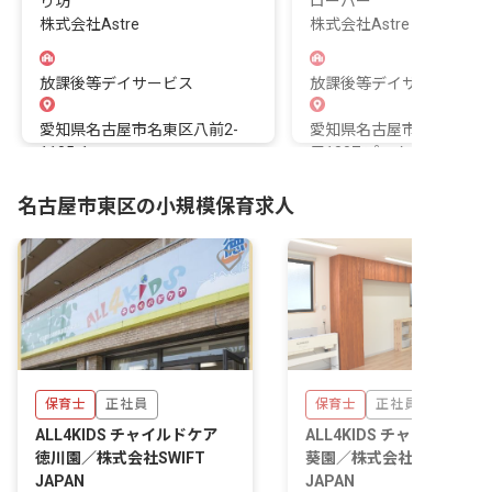
り坊
ローバー
株式会社Astre
株式会社Astre
放課後等デイサービス
放課後等デイサービス
愛知県名古屋市名東区八前2-
愛知県名古屋市名東区貴船
1105-1
目1807 プロクシー貴船1
101,102
名古屋市東区の小規模保育求人
保育士
正社員
保育士
正社員
ALL4KIDS チャイルドケア
ALL4KIDS チャイルドケア
徳川園／株式会社SWIFT
葵園／株式会社SWIFT
JAPAN
JAPAN