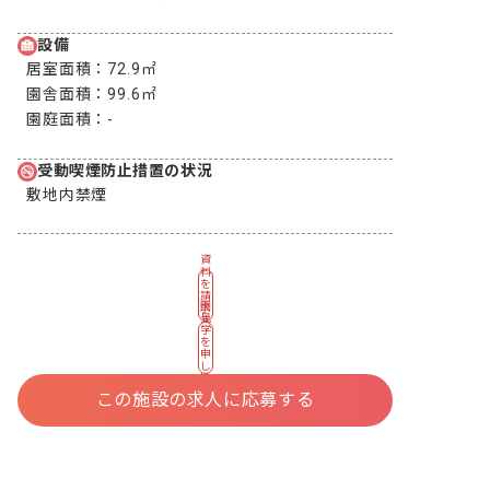
設備
居室面積：
72.9㎡
園舎面積：
99.6㎡
園庭面積：
-
受動喫煙防止措置の状況
敷地内禁煙
資
料
を
請
園
求
見
す
学
る
を
申
し
込
む
この施設の求人に応募する