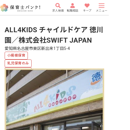
求人検索
転職相談
キープ
メニュー
ALL4KIDS チャイルドケア 徳川
園／株式会社SWIFT JAPAN
愛知県名古屋市東区新出来1丁目5-4
小規模保育
乳児保育のみ
英語が使える
複数園あり
福利厚生充実
車通勤可
有給
駅近5分以内