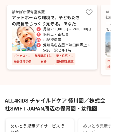
ぽかぽか保育室高蔵
ALL4KIDS
アットホームな環境で、子どもたち
社会福祉法人ウ
一人ぼっちで
の成長をじっくり見守る。あなたの
で支え合える
月給261,000円 ~ 263,000円
優しい心が輝く場所です。
保育士・正社員
保育！
小規模保育
愛知県名古屋市熱田区沢上1-
5-26 沢ビル1階
ボーナス・賞与あり
年間休日120日以上
寮・住宅・家賃補助あり
社会保険完備
有給
福利厚生充実
社会保険完備
ALL4KIDS チャイルドケア 徳川園／株式会
社SWIFT JAPAN周辺の保育園・幼稚園
めいとう児童デイサービス う
めいとう児童デイサービス