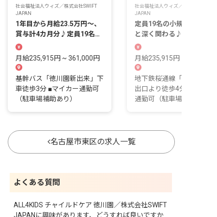
社会福祉法人ウィズ／株式会社SWIFT
社会福祉法人ウィズ／株式会社SWIFT
JAPAN
JAPAN
1年目から月給23.5万円～、
定員19名の小規模で子ども
賞与計4カ月分♪定員19名の
と深く関わる♪月給23.5万
小規模園
～、賞与計4カ月分
月給235,915円 ~ 361,000円
月給235,915円 ~ 361,000
基幹バス「徳川園新出来」下
地下鉄桜通線「車道駅」4
車徒歩3分 ■マイカー通勤可
出口より徒歩4分 ■マイカ
（駐車場補助あり）
通勤可（駐車場補助あり）
名古屋市東区の求人一覧
よくある質問
ALL4KIDS チャイルドケア 徳川園／株式会社SWIFT
JAPANに興味があります、どうすれば良いですか