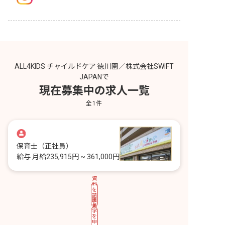
ALL4KIDS チャイルドケア 徳川園／株式会社SWIFT
JAPANで
現在募集中の求人一覧
全
1
件
保育士
（正社員）
給与
月給235,915円 ~ 361,000円
資
料
を
請
園
求
見
す
学
る
を
申