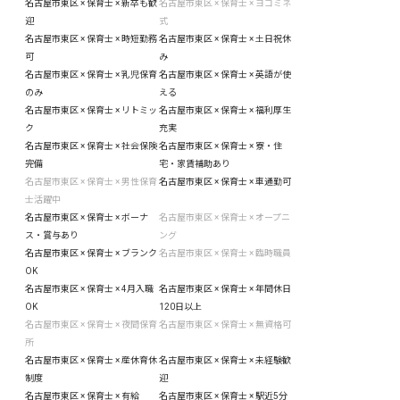
名古屋市東区 × 保育士 × 新卒も歓
名古屋市東区 × 保育士 × ヨコミネ
迎
式
名古屋市東区 × 保育士 × 時短勤務
名古屋市東区 × 保育士 × 土日祝休
可
み
名古屋市東区 × 保育士 × 乳児保育
名古屋市東区 × 保育士 × 英語が使
のみ
える
名古屋市東区 × 保育士 × リトミッ
名古屋市東区 × 保育士 × 福利厚生
ク
充実
名古屋市東区 × 保育士 × 社会保険
名古屋市東区 × 保育士 × 寮・住
完備
宅・家賃補助あり
名古屋市東区 × 保育士 × 男性保育
名古屋市東区 × 保育士 × 車通勤可
士活躍中
名古屋市東区 × 保育士 × ボーナ
名古屋市東区 × 保育士 × オープニ
ス・賞与あり
ング
名古屋市東区 × 保育士 × ブランク
名古屋市東区 × 保育士 × 臨時職員
OK
名古屋市東区 × 保育士 × 4月入職
名古屋市東区 × 保育士 × 年間休日
OK
120日以上
名古屋市東区 × 保育士 × 夜間保育
名古屋市東区 × 保育士 × 無資格可
所
名古屋市東区 × 保育士 × 産休育休
名古屋市東区 × 保育士 × 未経験歓
制度
迎
名古屋市東区 × 保育士 × 有給
名古屋市東区 × 保育士 × 駅近5分