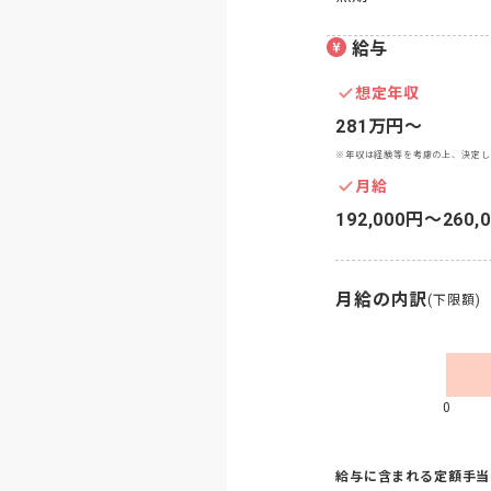
給与
想定年収
281万円〜
※年収は経験等を考慮の上、決定し
月給
192,000円〜260,
月給の内訳
(下限額)
0
給与に含まれる定額手当