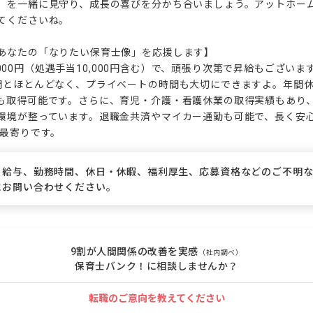
」を一緒に見守り、成長の喜びを分かち合いましょう。アットホー
てくださいね。

あなたの「なりたい保育士像」を応援します】

60,000円（処遇手当10,000円含む）で、頑張り次第で昇給もござ
間とほとんどなく、プライベートの時間も大切にできますよ。年間休日
も取得可能です。さらに、育児・介護・看護休業の取得実績もあり
環境が整っています。退職金共済やマイカー通勤も可能で、長く安
が最寄りです。
、給与、勤務時間、休日・休暇、福利厚生、応募資格などのご不明
にお問い合わせください。
9割が人間関係の改善を実感
（社内調べ）
保育士バンク！に相談しませんか？
転職のご意向を教えてください