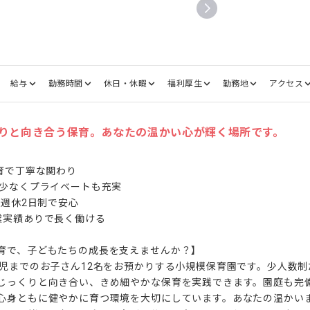
給与
勤務時間
休日・休暇
福利厚生
勤務地
アクセス
りと向き合う保育。あなたの温かい心が輝く場所です。
育で丁寧な関わり

少なくプライベートも充実

週休2日制で安心

実績ありで長く働ける

育で、子どもたちの成長を支えませんか？】

歳児までのお子さん12名をお預かりする小規模保育園です。少人数
じっくりと向き合い、きめ細やかな保育を実践できます。園庭も完
心身ともに健やかに育つ環境を大切にしています。あなたの温かい