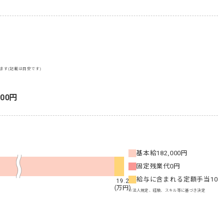
ます(記載は目安です)
000円
基本給
182,000円
固定残業代
0円
給与に含まれる定額手当
1
19.2
(万円)
※法人規定、経験、スキル等に基づき決定