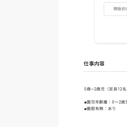
積極的
仕事内容
0歳~2歳児（定員12
■園児年齢層：0～2歳児
■園庭有無：あり