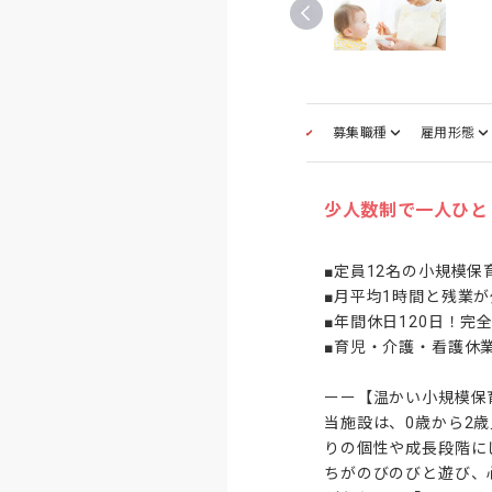
仕事内容
募集職種
雇用形態
少人数制で一人ひと
■定員12名の小規模保
■月平均1時間と残業が
■年間休日120日！完全
■育児・介護・看護休業
ーー【温かい小規模保
当施設は、0歳から2
りの個性や成長段階に
ちがのびのびと遊び、