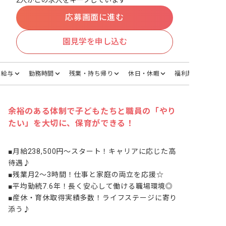
2人がこの求人をキープしています
応募画面に進む
園見学を申し込む
給与
勤務時間
残業・持ち帰り
休日・休暇
福利厚生
余裕のある体制で子どもたちと職員の「やり
たい」を大切に、保育ができる！
■月給238,500円～スタート！キャリアに応じた高
待遇♪

■残業月2～3時間！仕事と家庭の両立を応援☆

■平均勤続7.6年！長く安心して働ける職場環境◎

■産休・育休取得実績多数！ライフステージに寄り
添う♪
