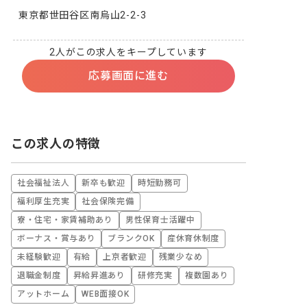
東京都世田谷区南烏山2-2-3
2人がこの求人をキープしています
応募画面に進む
この求人の特徴
社会福祉法人
新卒も歓迎
時短勤務可
福利厚生充実
社会保険完備
寮・住宅・家賃補助あり
男性保育士活躍中
ボーナス・賞与あり
ブランクOK
産休育休制度
未経験歓迎
有給
上京者歓迎
残業少なめ
退職金制度
昇給昇進あり
研修充実
複数園あり
アットホーム
WEB面接OK