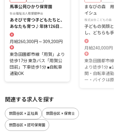
馬事公苑ひかり保育園
まなびの森 用賀プチ・ク
イシュ
社会福祉法人敬愛健伸会
あそびで育つ子どもたちと、
株式会社こどもの森
あなたも育つ♪年休126日・
子どもの笑顔と安定した暮
月給26万円～
し、どちらも手に入る保育
仕事
月給260,300円 ~ 309,200円
月給240,000円 ~ 310,000
東急田園都市線「用賀」より
徒歩17分 東急バス「用賀公
東急田園都市線 「用賀駅
団前」下車徒歩1分 ■自転車
より徒歩1分 ■公共交通機
通勤OK
関・自転車通勤可（マイカ
ー・バイクは原則不可）
関連する求人を探す
世田谷区 × 正社員
世田谷区 × 保育士
世田谷区 × 認可保育園