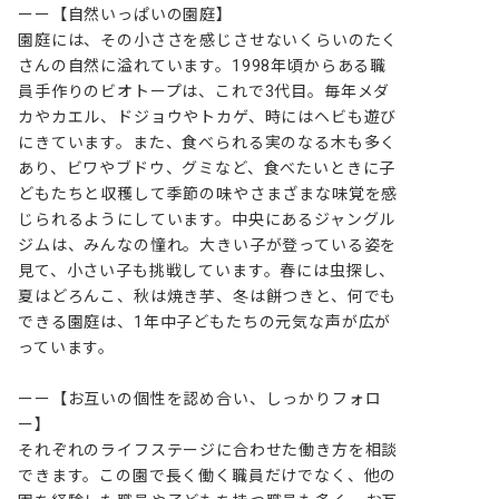
ーー【自然いっぱいの園庭】

園庭には、その小ささを感じさせないくらいのたく
さんの自然に溢れています。1998年頃からある職
員手作りのビオトープは、これで3代目。毎年メダ
カやカエル、ドジョウやトカゲ、時にはヘビも遊び
にきています。また、食べられる実のなる木も多く
あり、ビワやブドウ、グミなど、食べたいときに子
どもたちと収穫して季節の味やさまざまな味覚を感
じられるようにしています。中央にあるジャングル
ジムは、みんなの憧れ。大きい子が登っている姿を
見て、小さい子も挑戦しています。春には虫探し、
夏はどろんこ、秋は焼き芋、冬は餅つきと、何でも
できる園庭は、1年中子どもたちの元気な声が広が
っています。

ーー【お互いの個性を認め合い、しっかりフォロ
ー】

それぞれのライフステージに合わせた働き方を相談
できます。この園で長く働く職員だけでなく、他の