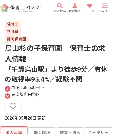
求人検索
転職相談
キープ
メニュー
保育士
正社員
認可保育園
烏山杉の子保育園｜保育士
の求
人情報
「千歳烏山駅」より徒歩9分／有休
の取得率95.4%／経験不問
月給 238,500円〜
東京都世田谷区
2026年05月28日 更新
働く環境
施設・法人
ギャラリー
求人内容