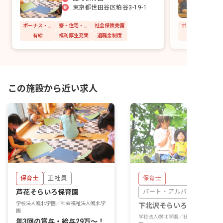
東京都世田谷区粕谷3-19-1
ボーナス・賞与あり
寮・住宅・家賃補助あり
社会保険完備
有給
福利厚生充実
退職金制度
この施設から近い求人
保育士
正社員
保育士
芦花そらいろ保育園
パート・アルバイト
学校法人幌北学園／社会福祉法人幌北学
下北沢そらいろ保育園
園
学校法人幌北学園／社会福祉法人幌北
年3回の賞与・給与29万～！