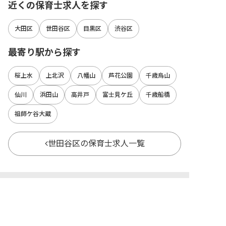
近くの保育士求人を探す
大田区
世田谷区
目黒区
渋谷区
最寄り駅から探す
桜上水
上北沢
八幡山
芦花公園
千歳烏山
仙川
浜田山
高井戸
富士見ケ丘
千歳船橋
祖師ケ谷大蔵
世田谷区の保育士求人一覧
都道府県別に保育士求人を探す
北海道
宮城県
福島県
青森県
岩手県
山形県