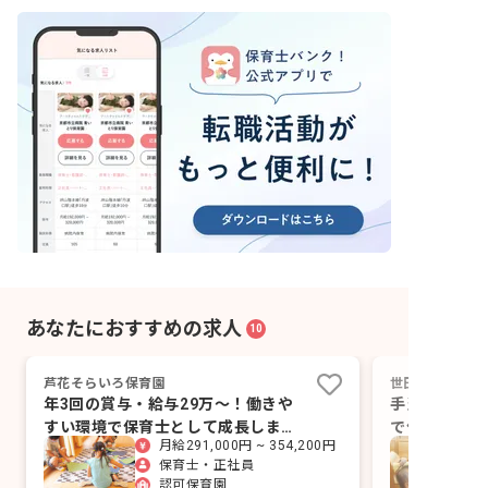
あなたにおすすめの求人
10
芦花そらいろ保育園
世田谷つくしん
年3回の賞与・給与29万～！働きや
手当充実で安
すい環境で保育士として成長しまし
で保育士とし
月給291,000円 ~ 354,200円
ょう
んか
保育士・正社員
認可保育園