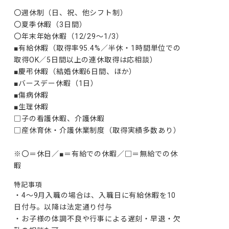
〇週休制（日、祝、他シフト制）

〇夏季休暇（3日間）

〇年末年始休暇（12/29～1/3）

■有給休暇（取得率95.4%／半休・1時間単位での
取得OK／5日間以上の連休取得は応相談）

■慶弔休暇（結婚休暇6日間、ほか）

■バースデー休暇（1日）

■傷病休暇

■生理休暇

□子の看護休暇、介護休暇

□産休育休・介護休業制度（取得実績多数あり）

※〇＝休日／■＝有給での休暇／□＝無給での休
暇
特記事項
・4～9月入職の場合は、入職日に有給休暇を10
日付与。以降は法定通り付与

・お子様の体調不良や行事による遅刻・早退・欠