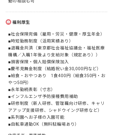
勤の相談も可
福利厚生
■社会保険完備（雇用・労災・健康・厚生年金）

■時短勤務制度（活用実績あり）

■退職金共済（東京都社会福祉協議会・福祉医療
機構／入職1年後より支給対象（規定あり））

■損害保険・個人賠償保険加入

■慶弔見舞金制度（結婚祝い金30,000円など）

■給食・おやつあり　1食400円（給食350円・お
やつ50円）

■永年勤続表彰（寸志）

■インフルエンザ予防接種費用補助

■研修制度（新人研修、管理職向け研修、キャリ
アアップ支援研修、シャドウイング研修など）

■系列園へお子様の入園可能

■自転車通勤OK（無料駐輪場あり）