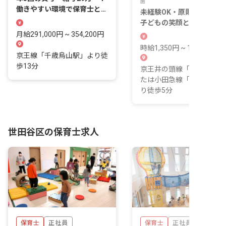
園
働きやすい環境で保育士とし
未経験OK・原則土日休み
て成長しましょう
子どもの笑顔と一緒に成長
きる保育の仕事
月給291,000円 ~ 354,200円
時給1,350円 ~ 1,550円
京王線「千歳烏山駅」より徒
歩13分
京王井の頭線「新代田駅」
たは小田急線「下北沢駅」
り徒歩5分
世田谷区の保育士求人
保育士
正社員
保育士
正社員