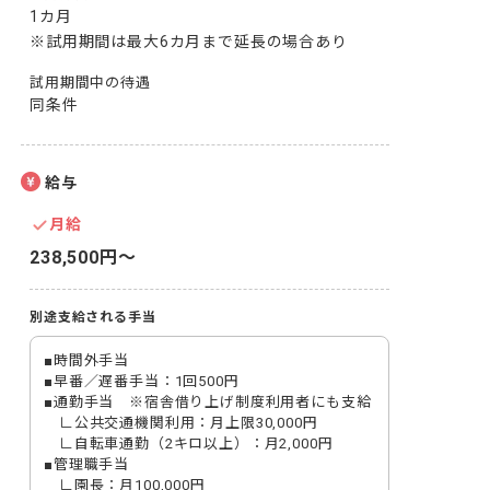
1カ月

※試用期間は最大6カ月まで延長の場合あり
試用期間中の待遇
同条件
給与
月給
238,500円〜
別途支給される手当
■時間外手当

■早番／遅番手当：1回500円

■通勤手当　※宿舎借り上げ制度利用者にも支給

　∟公共交通機関利用：月上限30,000円

　∟自転車通勤（2キロ以上）：月2,000円

■管理職手当

　∟園長：月100,000円
