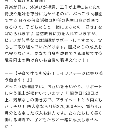
らしく輝ける幼稚園】

音楽が好き、外遊びが得意、工作が上手…あなたの
特技や趣味を存分に活かせるのが、ぶっこう幼稚園
です☆ 日々の保育活動は担任の先生自身が計画で
きるので、子どもたちと一緒にあなたの「好き」を
深められます♪ 音感教育に力を入れていますが、
ピアノが苦手なには講師がサポートしますので、安
心して取り組んでいただけます。園児たちの成長を
見守りながら、あなた自身も成長できる環境です◎ 
職員同士の助け合いも自慢の職場文化です！

ーー【子育て中でも安心！ライフステージに寄り添
う働きやすさ】

ぶっこう幼稚園では、お互いを思いやり、サポート
し合う風土が根付いています♪ 年間休日120日以
上、残業なしの働き方で、プライベートとの両立も
バッチリ！ 四大卒なら月給220,000円～、賞与4カ
月分と安定した収入も魅力です。あなたらしく長く
働ける職場で、子どもたちと一緒に成長しません
か？