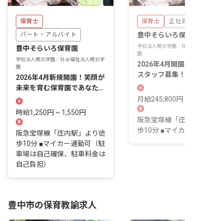
保育士
保育士
正社員
パート・アルバイト
豊中そらいろ保育園
学校法人幌北学園／社会福祉法人幌北
豊中そらいろ保育園
園
学校法人幌北学園／社会福祉法人幌北学
2026年4月開園の新規施設
園
スタッフ募集！「庄内駅」
2026年4月新規開園！笑顔が
歩10分
未来を育む保育園であなたの
経験が活きる。
月給245,800円 ~ 309,000
時給1,250円 ~ 1,550円
阪急宝塚線「庄内駅」より
歩10分 ■マイカー通勤可
阪急宝塚線「庄内駅」より徒
歩10分 ■マイカー通勤可（駐
車場は自己確保、駐車料金は
自己負担）
豊中市の保育教諭求人