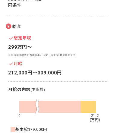
同条件
給与
想定年収
299万円〜
※年収は経験等を考慮の上、決定します(記載は目安です)
月給
212,000円〜309,000円
月給の内訳
(下限額)
0
21.2
(万円)
基本給
179,000円