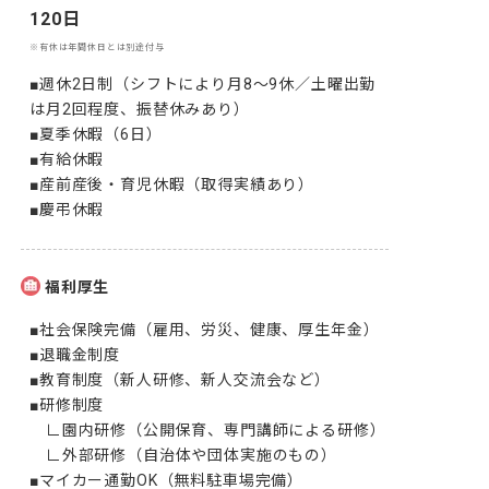
120日
※有休は年間休日とは別途付与
■週休2日制（シフトにより月8～9休／土曜出勤
は月2回程度、振替休みあり）

■夏季休暇（6日）

■有給休暇

■産前産後・育児休暇（取得実績あり）

■慶弔休暇
福利厚生
■社会保険完備（雇用、労災、健康、厚生年金）

■退職金制度

■教育制度（新人研修、新人交流会など）

■研修制度

　∟園内研修（公開保育、専門講師による研修）

　∟外部研修（自治体や団体実施のもの）

■マイカー通勤OK（無料駐車場完備）