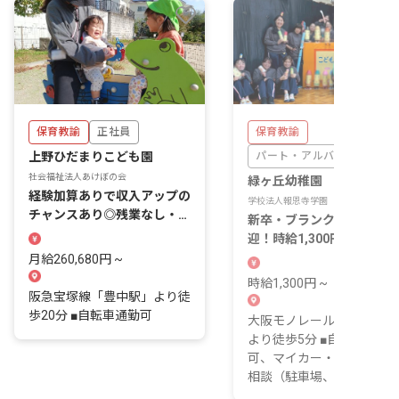
保育教諭
正社員
保育教諭
上野ひだまりこども園
パート・アルバイト
社会福祉法人あけぼの会
緑ヶ丘幼稚園
経験加算ありで収入アップの
学校法人報恩寺学園
チャンスあり◎残業なし・住
新卒・ブランクの方も大歓
宅補助制度あり！
迎！時給1,300円～、好ア
セスが魅力！
月給260,680円 ~
時給1,300円 ~
阪急宝塚線「豊中駅」より徒
歩20分 ■自転車通勤可
大阪モノレール線「少路駅
より徒歩5分 ■自転車通勤
可、マイカー・バイク通勤
相談（駐車場、駐輪場...