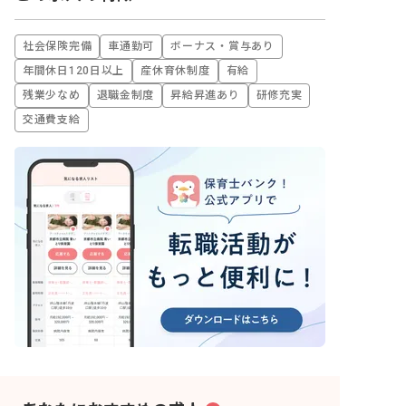
社会保険完備
車通勤可
ボーナス・賞与あり
年間休日120日以上
産休育休制度
有給
残業少なめ
退職金制度
昇給昇進あり
研修充実
交通費支給