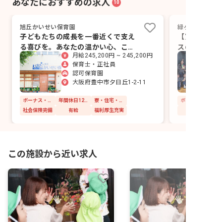
あなたにおすすめの求人
10
旭丘かいせい保育園
緑ヶ丘幼稚園
子どもたちの成長を一番近くで支え
【賞与4.5
る喜びを。あなたの温かい心、ここ
スの還元率！
月給245,200円 ~ 245,200円
で輝かせませんか？
保育士・正社員
認可保育園
大阪府豊中市夕日丘1-2-11
ボーナス・賞与あり
年間休日120日以上
寮・住宅・家賃補助あり
社会保険完備
有給
福利厚生充実
この施設から近い求人