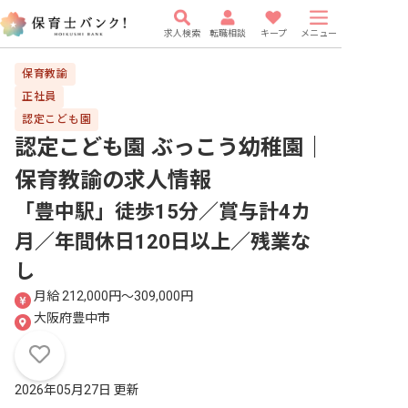
求人検索
転職相談
キープ
メニュー
保育教諭
正社員
認定こども園
認定こども園 ぶっこう幼稚園｜
保育教諭
の求人情報
「豊中駅」徒歩15分／賞与計4カ
月／年間休日120日以上／残業な
し
月給 212,000円〜309,000円
大阪府豊中市
2026年05月27日 更新