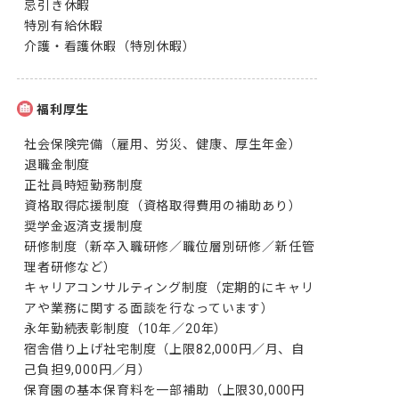
忌引き休暇

特別有給休暇

介護・看護休暇（特別休暇）
福利厚生
社会保険完備（雇用、労災、健康、厚生年金）

退職金制度

正社員時短勤務制度

資格取得応援制度（資格取得費用の補助あり）

奨学金返済支援制度

研修制度（新卒入職研修／職位層別研修／新任管
理者研修など）

キャリアコンサルティング制度（定期的にキャリ
アや業務に関する面談を行なっています）

永年勤続表彰制度（10年／20年）

宿舎借り上げ社宅制度（上限82,000円／月、自
己負担9,000円／月）

保育園の基本保育料を一部補助（上限30,000円