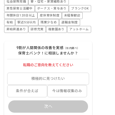
社会保険完備
寮・住宅・家賃補助あり
男性保育士活躍中
ボーナス・賞与あり
ブランクOK
年間休日120日以上
産休育休制度
未経験歓迎
有給
駅近5分以内
残業少なめ
退職金制度
昇給昇進あり
研修充実
複数園あり
アットホーム
9割が人間関係の改善を実感
（社内調べ）
保育士バンク！に相談しませんか？
転職のご意向を教えてください
積極的に見つけたい
条件が合えば
今は情報収集のみ
次へ