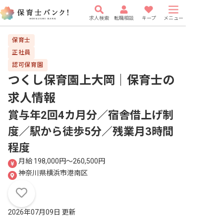
求人検索
転職相談
キープ
メニュー
保育士
正社員
認可保育園
つくし保育園上大岡｜保育士
の
求人情報
賞与年2回4カ月分／宿舎借上げ制
度／駅から徒歩5分／残業月3時間
程度
月給 198,000円〜260,500円
神奈川県横浜市港南区
2026年07月09日 更新