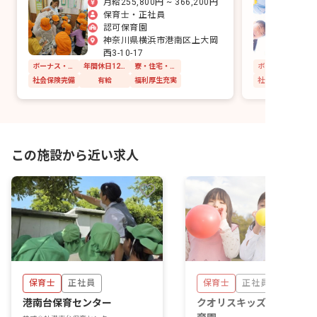
月給255,800円 ~ 366,200円
一緒に作りましょう。
保育士・正社員
認可保育園
神奈川県横浜市港南区上大岡
西3-10-17
ボーナス・賞与あり
年間休日120日以上
寮・住宅・家賃補助あり
社会保険完備
有給
福利厚生充実
社会保険完備
この施設から近い求人
保育士
正社員
保育士
正社員
港南台保育センター
クオリスキッズ 港南中央