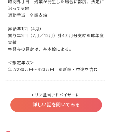
時間外手当　残業が発生した場合に都度、法定に
沿って支給

通勤手当　全額支給

昇給年1回（4月）

賞与年2回（7月／12月）計4カ月分支給※昨年度
実績

⇒賞与の算定は、基本給による。

＜想定年収＞

年収280万円～420万円　※新卒・中途を含む
エリア担当アドバイザーに
詳しい話を聞いてみる