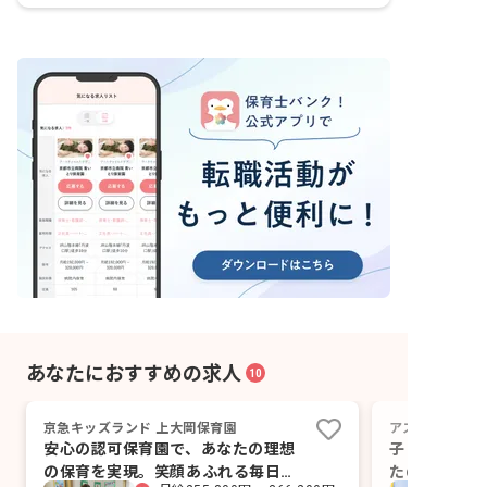
あなたにおすすめの求人
10
京急キッズランド 上大岡保育園
アスク上大岡保
安心の認可保育園で、あなたの理想
子どもの笑顔
の保育を実現。笑顔あふれる毎日を
たの優しさに