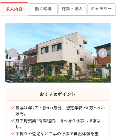
働く環境
施設・法人
ギャラリー
求人内容
おすすめポイント
賞与は年2回・計4カ月分、想定年収280万～420
万円。
月平均残業3時間程度、持ち帰り仕事はほぼな
し。
芋掘りや遠足など四季の行事で自然体験を重