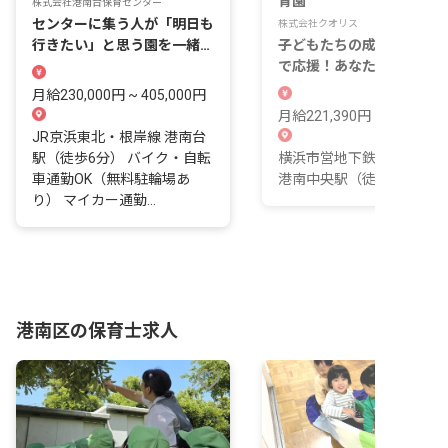
育園
株式会社港南台保育センター
センターに集う人が「明日も
株式会社クオリス
行きたい」と思う園を一緒に
子どもたちの成長を一番近
作っていきませんか。
で応援！あなたの温かい心
ここで輝かせませんか？
月給230,000円 ~ 405,000円
月給221,390円 ~ 305,730
JR京浜東北・根岸線 港南台
駅（徒歩6分） バイク・自転
横浜市営地下鉄ブルーライ
車通勤OK（無料駐輪場あ
港南中央駅（徒歩2分）
り） マイカー通勤...
港南区の保育士求人