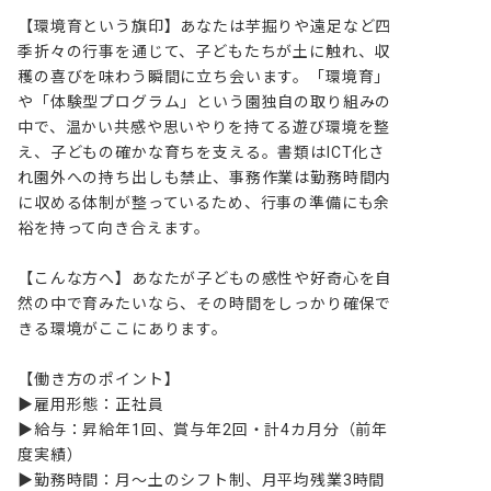
【環境育という旗印】あなたは芋掘りや遠足など四
季折々の行事を通じて、子どもたちが土に触れ、収
穫の喜びを味わう瞬間に立ち会います。「環境育」
や「体験型プログラム」という園独自の取り組みの
中で、温かい共感や思いやりを持てる遊び環境を整
え、子どもの確かな育ちを支える。書類はICT化さ
れ園外への持ち出しも禁止、事務作業は勤務時間内
に収める体制が整っているため、行事の準備にも余
裕を持って向き合えます。

【こんな方へ】あなたが子どもの感性や好奇心を自
然の中で育みたいなら、その時間をしっかり確保で
きる環境がここにあります。

【働き方のポイント】

▶雇用形態：正社員

▶給与：昇給年1回、賞与年2回・計4カ月分（前年
度実績）

▶勤務時間：月～土のシフト制、月平均残業3時間