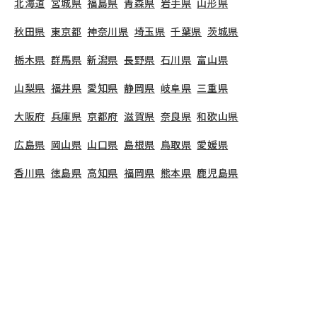
北海道
宮城県
福島県
青森県
岩手県
山形県
秋田県
東京都
神奈川県
埼玉県
千葉県
茨城県
栃木県
群馬県
新潟県
長野県
石川県
富山県
山梨県
福井県
愛知県
静岡県
岐阜県
三重県
大阪府
兵庫県
京都府
滋賀県
奈良県
和歌山県
広島県
岡山県
山口県
島根県
鳥取県
愛媛県
香川県
徳島県
高知県
福岡県
熊本県
鹿児島県
長崎県
大分県
宮崎県
佐賀県
沖縄県
TOP
神奈川県
横浜市
港南区
つくし保育園上大岡
保育士の求人（正社員）
つくし保育園上大岡
で募集している保育士求人の詳
細ページです。保育士バンクでは、つくし保育園上
大岡の募集情報に精通したキャリアアドバイザー
が、求人情報や転職活動をサポートします。
神奈川