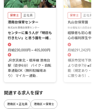
保育士
正社員
保育士
正社員
港南台保育センター
丸山台保育園
株式会社港南台保育センター
社会福祉法人白百合会
センターに集う人が「明日も
経験者も初心者も大歓迎！
行きたい」と思う園を一緒に
心の福利厚生や研修制度を
作っていきませんか。
えています
月給230,000円 ~ 405,000円
月給291,242円 ~ 331,578
JR京浜東北・根岸線 港南台
横浜市営地下鉄「上永谷駅
駅（徒歩6分） バイク・自転
より徒歩7分 ■自転車通勤
車通勤OK（無料駐輪場あ
能（規定あり・駐輪場は台
り） マイカー通勤...
に限りあり）、車・...
関連する求人を探す
港南区 × 正社員
港南区 × 保育士