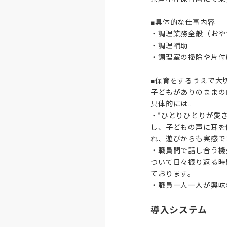
■具体的な仕事内容

・調理業務全般（おや
・調理補助

・調理室の掃除や片付け
■保育をするうえで大
子どもがありのままの
具体的には…

・”ひとりひとりが愛
し、子どもの声に耳を
れ、遊びからも実感で
・職員間で話し合う機
ついて日々振り返る時
ております。

・職員一人一人が興味
導入システム