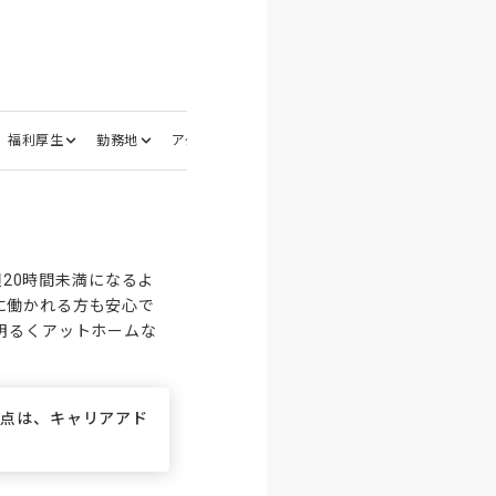
福利厚生
勤務地
アクセス
応募資格
選考フロー
面接地
週20時間未満になるよ
に働かれる方も安心で
明るくアットホームな
な点は、キャリアアド