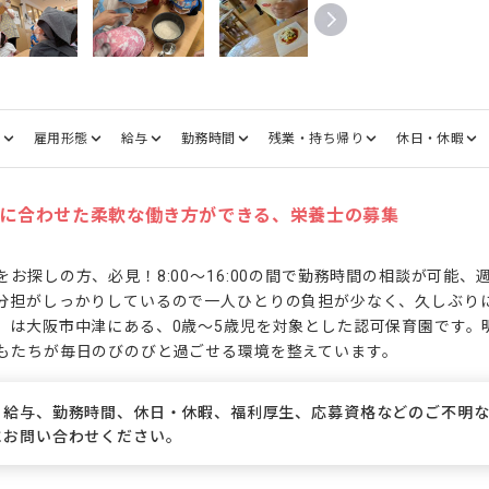
種
雇用形態
給与
勤務時間
残業・持ち帰り
休日・休暇
活に合わせた柔軟な働き方ができる、栄養士の募集
お探しの方、必見！8:00～16:00の間で勤務時間の相談が可能、
分担がしっかりしているので一人ひとりの負担が少なく、久しぶり
」は大阪市中津にある、0歳～5歳児を対象とした認可保育園です。
もたちが毎日のびのびと過ごせる環境を整えています。
、給与、勤務時間、休日・休暇、福利厚生、応募資格などのご不明
にお問い合わせください。