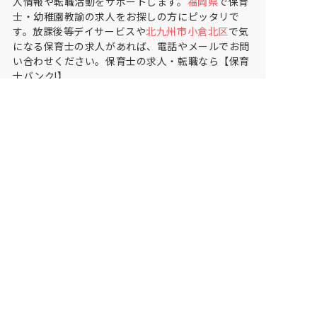
人情報や転職活動をサポートします。
福岡県
で保育
士・幼稚園教諭の求人をお探しの方にピッタリで
す。放課後等デイサービスや
北九州市小倉北区
で気
になる保育士の求人があれば、電話やメールでお問
い合わせください。保育士の求人・転職なら【保育
士バンク!】
保育士バンク！は
あなたに合う職場を一緒にお探ししま
す
保育をよく知るアドバイザーがフルサポート
非公開求人やここだけの保育園情報が充実
累計40万人以上が利用した信頼実績
適正な有料職業紹介事業者として
厚生労働省の認定取得