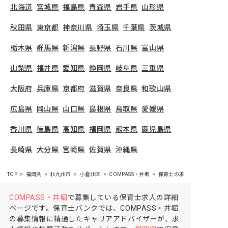
北海道
宮城県
福島県
青森県
岩手県
山形県
秋田県
東京都
神奈川県
埼玉県
千葉県
茨城県
栃木県
群馬県
新潟県
長野県
石川県
富山県
山梨県
福井県
愛知県
静岡県
岐阜県
三重県
大阪府
兵庫県
京都府
滋賀県
奈良県
和歌山県
広島県
岡山県
山口県
島根県
鳥取県
愛媛県
香川県
徳島県
高知県
福岡県
熊本県
鹿児島県
長崎県
大分県
宮崎県
佐賀県
沖縄県
TOP
福岡県
北九州市
小倉北区
COMPASS・井堀
保育士の求人（パート・アル
COMPASS・井堀
で募集している保育士求人の詳細
ページです。保育士バンクでは、COMPASS・井堀
の募集情報に精通したキャリアアドバイザーが、求