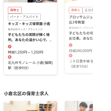
保育士
保育士
正社員
パート・アルバイト
ブロッサムジュニア小倉霧
丘2号教室
キッズ・キッズ保育園 小倉
株式会社ワークワンズ
株式会社キッズ・プランニング
子どもたちの可能性を広げ
子どもたちの笑顔が輝く場
お仕事。あなたの専門性で
所。あなたの温かい心で、新
来を育みませんか？
しい保育のカタチを一緒に創
りませんか？
月給240,000円 ~ 500,000
時給1,250円 ~ 1,250円
ＪＲ日豊本線 安部山公園
北九州モノレール 小倉(福岡)
（徒歩10分）
駅（徒歩0分）
小倉北区の保育士求人