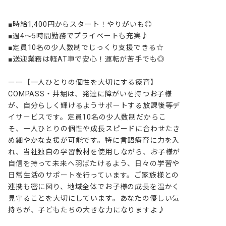
■時給1,400円からスタート！やりがいも◎

■週4～5時間勤務でプライベートも充実♪

■定員10名の少人数制でじっくり支援できる☆

■送迎業務は軽AT車で安心！運転が苦手でも◎

ーー【一人ひとりの個性を大切にする療育】

COMPASS・井堀は、発達に障がいを持つお子様
が、自分らしく輝けるようサポートする放課後等デ
イサービスです。定員10名の少人数制だからこ
そ、一人ひとりの個性や成長スピードに合わせたき
め細やかな支援が可能です。特に言語療育に力を入
れ、当社独自の学習教材を使用しながら、お子様が
自信を持って未来へ羽ばたけるよう、日々の学習や
日常生活のサポートを行っています。ご家族様との
連携も密に図り、地域全体でお子様の成長を温かく
見守ることを大切にしています。あなたの優しい気
持ちが、子どもたちの大きな力になりますよ♪
