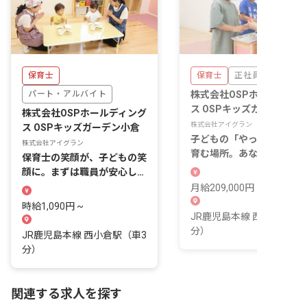
保育士
保育士
正社員
パート・アルバイト
株式会社OSPホールディン
ス OSPキッズガーデン小
株式会社OSPホールディング
株式会社アイグラン
ス OSPキッズガーデン小倉
子どもの「やってみたい」
株式会社アイグラン
育む場所。あなたの理想の
保育士の笑顔が、子どもの笑
育、ここで実現。
顔に。まずは職員が安心して
働ける制度を整備。
月給209,000円 ~
時給1,090円 ~
JR鹿児島本線 西小倉駅（車
分）
JR鹿児島本線 西小倉駅（車3
分）
関連する求人を探す