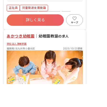
正社員
児童発達支援施設
ボーナス・賞与あり
社会保険完備
有給
詳しく見る
昇給昇進あり
車通勤可
複数園あり
キープ
あかつき幼稚園
｜
幼稚園教諭
の求人
学校法人浄暁学園
福岡県/北九州市小倉北区
2025/10/23更新
非公開の求人多数！ 紹介登録はこちら
福岡県の求人を紹介してもらう
子どもたちの未来を育む喜びを。あなたの教育への想いを、ここで形にしませんか？