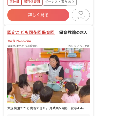
大20日まで可能です。 産休育休制度
正社員
認可保育園
ボーナス・賞与あり
（取得率100％、復帰率100％）
社会保険完備
有給
福利厚生充実
詳しく見る
退職金制度
残業少なめ
昇給昇進あり
キープ
産休育休制度
認定こども園花園保育園
｜
保育教諭
の求人
社会福祉法人江松会
福岡県/北九州市小倉南区
2026/04/20更新
大規模園だから実現できた。月残業5時間、賞与4.4ヶ月。