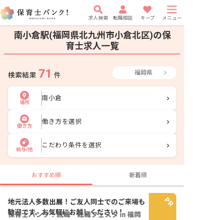
求人検索
転職相談
キープ
メニュー
南小倉駅(福岡県北九州市小倉北区)の保
育士求人一覧
71
福岡県
検索結果
件
南小倉
場所
働き方を選択
働き方
こだわり条件を選択
給与/他
おすすめ順
新着順
地元法人多数出展！ご友人同士でのご来場も
歓迎です。お気軽にお越しください！
保育士バンク！就職・転職フェスタ in 福岡