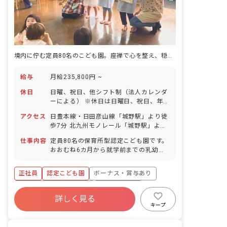
ながら補助的な業務をお願いしますので
安心です。 ＜クラス定員＞ 0歳児クラス
3名 1歳児クラス 10名 2歳児クラス 15
名 3歳児クラス 18名 4歳児クラス 17名
5歳児クラス 17名 ＜1日の流れ＞ 7:00
～：開園 受け入れ準備、園児受け入れ、
境内に佇む定員80名のこども園。座禅で心を整え、穏やかな一日を子どもたちと過ごせます。
合同保育 9:00～：普通勤務出勤
9:30〜：各クラスに分かれて保育（未満
給与
月給235,800円 ~
児は午前おやつ） 11:00～：順次給食、
片づけ、お昼寝準備 12:30〜：お昼寝
休日
日曜、祝日、他シフト制（法人カレンダ
（職員は11:30から順次休憩） 15:00
ーによる） ※休日は日曜日、祝日、年末
～：午後おやつ 16:30～：合同保育、保
年始を含んで月に8日（2月は7日）にな
育室清掃、片づけ、園児お迎え、順次降
アクセス
日豊本線・日田彦山線「城野駅」より徒
るように付与。 年末年始休暇（6日間）
園 18:00～：通常保育終了後、延長預り
歩7分 北九州モノレール「城野駅」より
有給休暇（取得率80％／半日単位での取
保育 19:00：閉園（延長預かり保育終わ
徒歩7分 西鉄バス「富士見町」下車徒歩
得可） ※雇用開始6カ月は月に1日ずつ
仕事内容
定員80名の保育所型認定こども園です。
り次第終了） ■保育への想い・大切にし
1分 ■マイカー、自転車通勤可（駐車場
付与、6カ月経過後に加えて10日付与。
おおむね6カ月から就学前までの乳幼児
ていること 私たちの仕事は、保育はもち
は自己契約自己負担※周辺利用相場月
（初年度計16日） 産前産後・育児休暇
をお預かりして、保育（教育と養護）を
ろん保護者への育児支援や地域との交流
8,000円～10,000円位）
（取得率100％・復帰率80％） 介護休暇
行なっています。 子どもと保育園と保護
等、人と人をつなぐ大切な役割も担って
正社員
認定こども園
ボーナス・賞与あり
※年間休日95日（有休は別途付与）
者とのコミュニケーションを大切にしな
います。 とはいえ、難しいことはありま
がら、楽しく元気に保育を担っていける
寮・住宅・家賃補助あり
社会保険完備
せん。 子どもたちを中心にコミュニケー
職員を募集しています。 子どもたちのよ
詳しく見る
ションを大切にしながら、楽しく元気に
有給
退職金制度
残業少なめ
ろこびを、わたしたちのしあわせに。未
キープ
取り組める方をお待ちしています。
来を担う子どもたちのために、子どもた
昇給昇進あり
産休育休制度
ちと保育の思い出をたくさん作りません