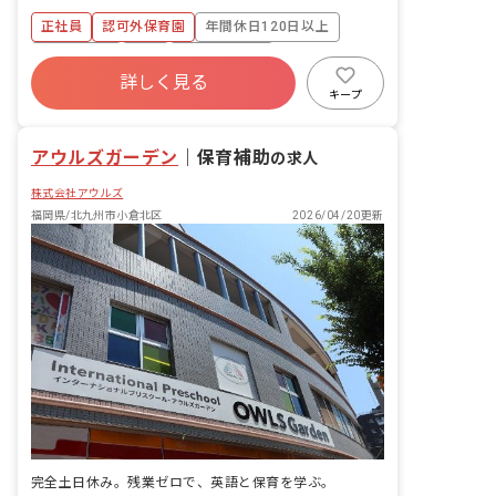
り徒歩4分 ※駅周辺は商業施設も多く、
正社員
認可外保育園
年間休日120日以上
買い物に便利なエリアです。 ※公園が近
く、週2日は皆でお散歩に出かけていま
土日祝休み
有給
福利厚生充実
す。
詳しく見る
残業少なめ
昇給昇進あり
産休育休制度
キープ
4月入職OK
アウルズガーデン
｜
保育補助
の求人
株式会社アウルズ
福岡県/北九州市小倉北区
2026/04/20更新
完全土日休み。残業ゼロで、英語と保育を学ぶ。