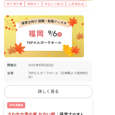
持ち物不要
特典あり
学生さん歓迎
入退場自由
開催日
2026年9月6日(日)
会場
TKPエルガーラホール（天神駅より徒歩約5
分）
詳しく見る
26年度募集
さわやか愛の家 なかい館
｜
保育士
の求人