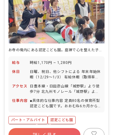
育室清掃、片づけ、園児お迎え、順次降
園 18:00～：通常保育終了後、延長預り
保育 19:00：閉園（延長預かり保育終わ
り次第終了） ■保育への想い・大切にし
ていること 私たちの仕事は、保育はもち
ろん保護者への育児支援や地域との交流
等、人と人をつなぐ大切な役割も担って
います。 とはいえ、難しいことはありま
せん。 子どもたちを中心にコミュニケー
お寺の境内にある認定こども園。座禅で心を整えた子どもたちと、日々のできごとを重ねていけます。
ションを大切にしながら、楽しく元気に
取り組める方をお待ちしています。
給与
時給1,170円 ~ 1,280円
休日
日曜、祝日、他シフトによる 年末年始休
暇（12/29～1/3） 有給休暇（取得率
80％／半日単位での取得可）
アクセス
日豊本線・日田彦山線「城野駅」より徒
歩7分 北九州モノレール「城野駅」より
徒歩7分 西鉄バス「富士見町」下車徒歩
仕事内容
■具体的な仕事内容 定員80名の保育所型
1分 ■マイカー、自転車通勤可（駐車場
認定こども園です。おおむね6カ月から
は自己契約自己負担※周辺利用相場月
就学前までの乳幼児をお預かりし、子ど
8,000円～10,000円位）
もと保護者と保育園との信頼関係を大切
パート・アルバイト
認定こども園
にしながら家庭的な保育を目指していま
す。 担任保育教諭のもとで補助的業務、
社会保険完備
有給
残業少なめ
準備片づけなどをお願いします。担任保