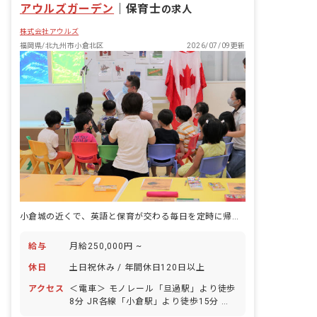
アウルズガーデン
か？花園保育園では保育の負担を軽減し
｜
保育士
の求人
ていくため、職員の増員を目指していま
株式会社アウルズ
す。明るく元気に保育を楽しんでいきま
せんか？ ＜クラス定員＞ 0歳児クラス
福岡県/北九州市小倉北区
2026/07/09更新
3名 1歳児クラス 10名 2歳児クラス
15名 3歳児クラス 18名 4歳児クラス
17名 5歳児クラス 17名 ＜1日の流れ＞
7:00～：開園 受け入れ準備、園児受け
入れ、合同保育 9:00～：普通勤務出勤
9:30〜：各クラスに分かれて保育（未満
児は午前おやつ） 11:00～：順次給食、
片づけ、お昼寝準備 12:30〜：お昼寝
（職員は11:30から順次休憩） 15:00
～：午後おやつ 16:30～：合同保育、保
育室清掃、片づけ、園児お迎え、順次降
園 18:00～：通常保育終了後、延長預り
保育 19:00：閉園（延長預かり保育終わ
小倉城の近くで、英語と保育が交わる毎日を定時に帰って過ごす。
り次第終了） ■保育への想い・大切にし
ていること 私たちの仕事は、保育はもち
給与
月給250,000円 ~
ろん保護者への育児支援や地域との交流
等、人と人をつなぐ大切な役割も担って
休日
土日祝休み / 年間休日120日以上
います。 とはいえ、難しいことはありま
せん。 子どもたちを中心にコミュニケー
アクセス
＜電車＞ モノレール「旦過駅」より徒歩
ションを大切にしながら、楽しく元気に
8分 JR各線「小倉駅」より徒歩15分 ＜
取り組める方をお待ちしています。
バス＞ バス停「市民医療センター前」よ