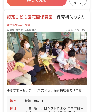
詳しく見る
昇給昇進あり
社会福祉法人
車通勤可
育教諭の保育計画のもとに、主に補助的
キープ
な業務を担っていただきます。 指導計画
正社員登用
未経験歓迎
等は担任が作成。一日を通して子どもた
認定こども園花園保育園
ちと充実した関わりを持てます。 資格を
｜
保育補助
の求人
取得したばかりの方、ブランクのある方
社会福祉法人江松会
や、資格所持のみで今まで活用していな
かった方でも、リーダー保育士が保育を
福岡県/北九州市小倉南区
2026/04/20更新
業務を教えていきながら補助的な業務を
お願いしますので安心です。 ＜クラス定
員＞ 0歳児クラス 3名 1歳児クラス
10名 2歳児クラス 15名 3歳児クラス
18名 4歳児クラス 17名 5歳児クラス
17名 ＜1日の流れ＞ 7:00～：開園 受
け入れ準備、園児受け入れ、合同保育
9:00～：普通勤務出勤 9:30〜：各クラ
スに分かれて保育（未満児は午前おや
つ） 11:00～：順次給食、片づけ、お昼
寝準備 12:30〜：お昼寝（職員は11:30
から順次休憩） 15:00～：午後おやつ
16:30～：合同保育、保育室清掃、片づ
小さな悩みも、チームで支える。保育補助者向けの育成体制。
け、園児お迎え、順次降園 18:00～：通
常保育終了後、延長預り保育 19:00：閉
給与
時給1,057円 ~
園（延長預かり保育終わり次第終了） ■
保育への想い・大切にしていること 私た
休日
日曜、祝日、他シフトによる 年末年始休
ちの仕事は、保育はもちろん保護者への