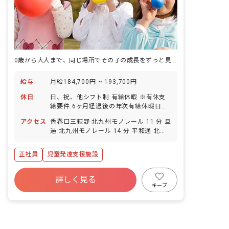
0歳から大人まで、同じ場所でその子の成長をずっと見守れる『もうひとつの家』です。
給与
月給184,700円 ~ 193,700円
休日
日、祝、他シフト制 有給休暇 ※有休支
給要件:6ヶ月経過後の年次有給休暇日数
10日 ・年間休日108日
アクセス
香春口三萩野 北九州モノレール 11 分 旦
過 北九州モノレール 14 分 平和通 北九
州モノレール 15 分 片野 北九州モノレー
ル 18 分 小倉（福岡） 北九州モノレール
正社員
児童発達支援施設
18 分
詳しく見る
キープ