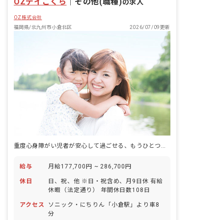
OZデイこくら
｜
その他(職種)
の求人
OZ株式会社
福岡県/北九州市小倉北区
2026/07/09更新
重度心身障がい児者が安心して過ごせる、もうひとつの『家』をつくる支援施設です。
給与
月給177,700円 ~ 286,700円
休日
日、祝、他 ※日・祝含め、月9日休 有給
休暇（法定通り） 年間休日数108日
アクセス
ソニック・にちりん「小倉駅」より車8
分