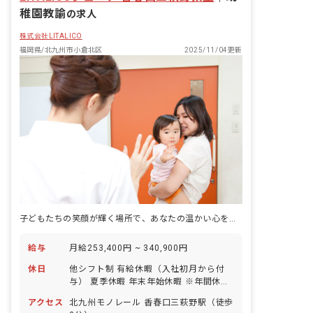
稚園教諭
の求人
株式会社LITALICO
福岡県/北九州市小倉北区
2025/11/04更新
子どもたちの笑顔が輝く場所で、あなたの温かい心を活かしませんか？未来を育む喜びを共に。
給与
月給253,400円 ~ 340,900円
休日
他シフト制 有給休暇（入社初月から付
与） 夏季休暇 年末年始休暇 ※年間休日
120日
アクセス
北九州モノレール 香春口三萩野駅（徒歩