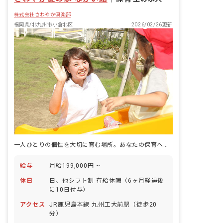
株式会社さわやか倶楽部
福岡県/北九州市小倉北区
2026/02/26更新
一人ひとりの個性を大切に育む場所。あなたの保育への情熱をここで咲かせましょう。
給与
月給199,000円 ~
休日
日、他シフト制 有給休暇（6ヶ月経過後
に10日付与）
アクセス
JR鹿児島本線 九州工大前駅（徒歩20
分）