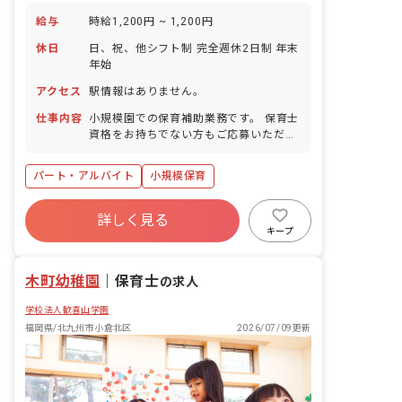
給与
時給1,200円 ~ 1,200円
休日
日、祝、他シフト制 完全週休2日制 年末
年始
アクセス
駅情報はありません。
仕事内容
小規模園での保育補助業務です。 保育士
資格をお持ちでない方もご応募いただけ
ます。 ・0~2歳児（定員22名）の園児に
対し、きめ細やかな保育を行います。 ・
パート・アルバイト
小規模保育
保護者の方々との良好な関係構築に努め
ます。 ・職員間でチーム保育を理解し、
相互に協力しながら業務を進めます。 ス
詳しく見る
タッフは10名程度で、アットホームな環
キープ
境です。
木町幼稚園
｜
保育士
の求人
学校法人歓喜山学園
福岡県/北九州市小倉北区
2026/07/09更新