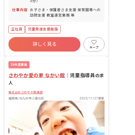
3分）
仕事内容
お子さま・保護者さま支援 保育園等への
訪問支援 教室運営業務 等
正社員
児童発達支援施設
詳しく見る
キープ
26年度募集
さわやか愛の家 なかい館
｜
児童指導員
の求
人
株式会社さわやか倶楽部
福岡県/北九州市小倉北区
2025/11/27更新