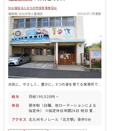
社会福祉法人北九州市保育事業協会
福岡県/北九州市小倉南区
2026/07/09更新
元気に、やさしく、豊かに。3つの姿を育てる保育所で、北九州に根づく。
給与
月給190,520円 ~
休日
週休制（日曜、他ローテーションによる
指定休） ※指定休日年間26日 祝日 夏季
休暇（6日間） 年末年始休暇（12/29～
アクセス
北九州モノレール「北方駅」徒歩5分
1/3） 有給休暇（20日）※1年目から20
日間付与されます！また、繰り越しは最