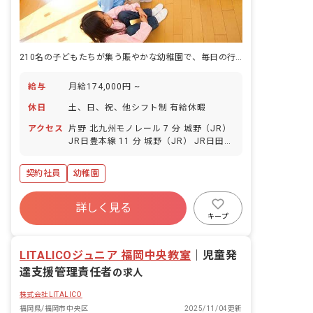
210名の子どもたちが集う賑やかな幼稚園で、毎日の行事や活動を共につくっていけます。
給与
月給174,000円 ~
休日
土、日、祝、他シフト制 有給休暇
アクセス
片野 北九州モノレール 7 分 城野（JR）
JR日豊本線 11 分 城野（JR） JR日田彦
山線 11 分 香春口三萩野 北九州モノレー
ル 11 分 城野（北九州モノレール） 北九
契約社員
幼稚園
州モノレール 13 分
詳しく見る
キープ
LITALICOジュニア 福岡中央教室
｜
児童発
達支援管理責任者
の求人
株式会社LITALICO
福岡県/福岡市中央区
2025/11/04更新