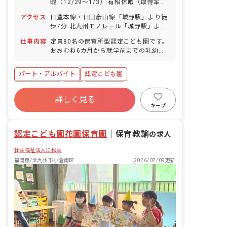
暇（12/29～1/3） 有給休暇（取得率
育児支援や地域との交流等、人と人をつ
80％／半日単位での取得可）
なぐ大切な役割も担っています。 とはい
アクセス
日豊本線・日田彦山線「城野駅」より徒
え、難しいことはありません。 子どもた
歩7分 北九州モノレール「城野駅」より
ちを中心にコミュニケーションを大切に
徒歩7分 西鉄バス「富士見町」下車徒歩
仕事内容
定員80名の保育所型認定こども園です。
しながら、楽しく元気に取り組める方を
1分 ■マイカー、自転車通勤可（駐車場
おおむね6カ月から就学前までの乳幼児
お待ちしています。
は自己契約自己負担※周辺利用相場月
をお預かりし、子どもと保護者と保育園
8,000円～10,000円位）
との信頼関係を大切にしながら家庭的な
パート・アルバイト
認定こども園
保育を目指しています。 保育士を目指し
て勉強中の方、保育士資格を取ったばっ
社会保険完備
有給
残業少なめ
かりだけどまだ実践には不安と感じる方
詳しく見る
社会福祉法人
車通勤可
未経験歓迎
向けに、保育の補助的な業務をお願いし
キープ
ます。現場の保育の様子を学び、子ども
無資格可
駅近5分以内
たちと関わりながら様々な経験を得るこ
認定こども園花園保育園
とができます。（無資格従事可） ■具体
｜
保育教諭
の求人
的な仕事内容 担任保育教諭のもとで補助
社会福祉法人江松会
的業務、準備片づけなどをお願いしま
す。担任保育教諭の保育計画のもとに、
福岡県/北九州市小倉南区
2026/07/09更新
主に補助的な業務を担っていただきま
す。 指導計画等は担任が作成。一日を通
して子どもたちと充実した関わりを持て
ます。 資格を取得したばかりの方、ブラ
ンクのある方や、資格所持のみで今まで
活用していなかった方でも、リーダー保
育士が保育内容・保育業務を教えていき