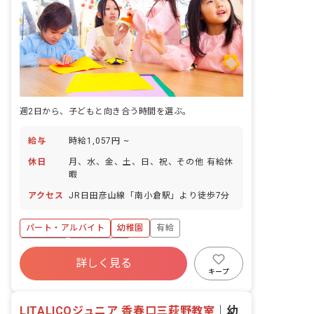
週2日から、子どもと向き合う時間を選ぶ。
給与
時給1,057円 ~
休日
月、水、金、土、日、祝、その他 有給休
暇
アクセス
JR日田彦山線「南小倉駅」より徒歩7分
パート・アルバイト
幼稚園
有給
車通勤可
週2.3日~OK
詳しく見る
キープ
LITALICOジュニア 香春口三萩野教室
｜
幼