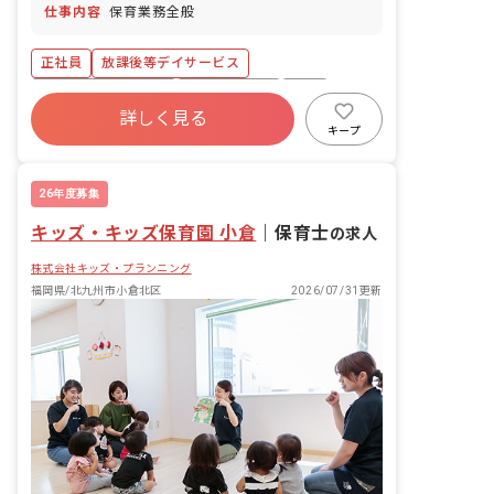
仕事内容
保育業務全般
正社員
放課後等デイサービス
ボーナス・賞与あり
社会保険完備
有給
詳しく見る
福利厚生充実
残業少なめ
昇給昇進あり
キープ
産休育休制度
車通勤可
26年度募集
キッズ・キッズ保育園 小倉
｜
保育士
の求人
株式会社キッズ・プランニング
福岡県/北九州市小倉北区
2026/07/31更新