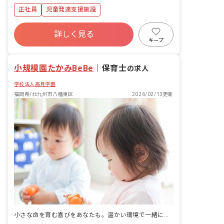
理 ・コンプライアンスに基づくサービス
正社員
児童発達支援施設
の管理業務全般 ・教育・育児・発達相談
業務 ・地域における関係機関との連絡調
整・折衝業務 ・福祉サービスの説明、関
詳しく見る
係機関利用の際のアドバイス
キープ
小規模園たかみBeBe
｜
保育士
の求人
学校法人高見学園
福岡県/北九州市八幡東区
2026/02/13更新
小さな命を育む喜びをあなたも。温かい環境で一緒に成長しませんか？