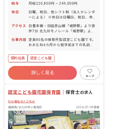
給与
月給220,850円 ~ 249,050円
休日
日曜、祝日、他シフト制（法人カレンダ
ーによる） ※休日は日曜日、祝日、年末
年始を含んで月に8日（2月は7日）にな
アクセス
日豊本線・日田彦山線「城野駅」より徒
るように付与。 年末年始休暇（6日間）
歩7分 北九州モノレール「城野駅」より
有給休暇（取得率80％／半日単位での取
徒歩7分 西鉄バス「富士見町」下車徒歩
得可） ※雇用開始6カ月は月に1日ずつ
仕事内容
定員80名の保育所型認定こども園です。
1分 ■マイカー、自転車通勤可（駐車場
付与、6カ月経過後に加えて10日付与。
おおむね6カ月から就学前までの乳幼児
は自己契約自己負担※周辺利用相場月
（初年度計16日） 産前産後・育児休暇
をお預かりして、保育（教育と養護）を
8,000円～10,000円位）
（取得率100％・復帰率80％） 介護休暇
行なっています。 子どもと保護者と保育
契約社員
認定こども園
※年間休日95日（有休は別途付与）
園との信頼関係を大切にしながら家庭的
な保育を目指しています。 大切な子ども
ボーナス・賞与あり
たちの成長を担う保育業務全般をお願い
詳しく見る
寮・住宅・家賃補助あり
社会保険完備
します。 ＜クラス定員＞ 0歳児クラス
キープ
3名 1歳児クラス 10名 2歳児クラス
有給
退職金制度
残業少なめ
15名 3歳児クラス 18名 4歳児クラス
昇給昇進あり
産休育休制度
認定こども園花園保育園
17名 5歳児クラス 17名 ＜1日の流れ＞
｜
保育士
の求人
7:00～：開園 受け入れ準備、園児受け
社会福祉法人江松会
入れ、合同保育 9:00～：普通勤務出勤
9:30〜：各クラスに分かれて保育（未満
福岡県/北九州市小倉南区
2026/07/09更新
児は午前おやつ） 11:00～：順次給食、
片づけ、お昼寝準備 12:30〜：お昼寝
（職員は11:30から順次休憩） 15:00
～：午後おやつ 16:30～：合同保育、保