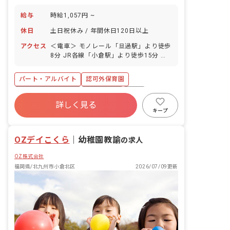
給与
時給1,057円 ~
休日
土日祝休み / 年間休日120日以上
アクセス
＜電車＞ モノレール「旦過駅」より徒歩
8分 JR各線「小倉駅」より徒歩15分 ＜
バス＞ バス停「市民医療センター前」よ
り徒歩4分 ※駅周辺は商業施設も多く、
パート・アルバイト
認可外保育園
買い物に便利なエリアです。 ※公園が近
く、週2日は皆でお散歩に出かけていま
年間休日120日以上
土日祝休み
有給
す。
詳しく見る
福利厚生充実
残業少なめ
昇給昇進あり
キープ
時短勤務可
未経験歓迎
OZデイこくら
｜
幼稚園教諭
の求人
OZ株式会社
福岡県/北九州市小倉北区
2026/07/09更新