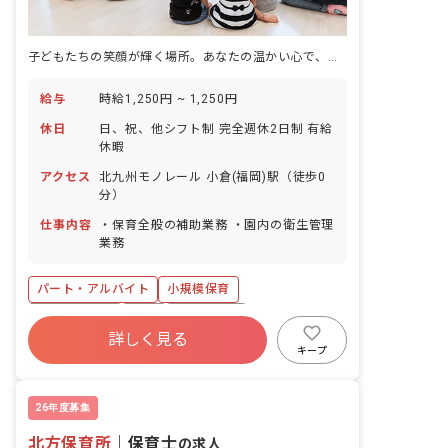
子どもたちの笑顔が輝く場所。あなたの温かい心で、新しい保育のカタチを一緒に創りませんか？
給与
時給1,250円 ~ 1,250円
休日
日、祝、他シフト制 完全週休2日制 有給
休暇
アクセス
北九州モノレール 小倉(福岡)駅（徒歩0
分）
仕事内容
・保育全般の補助業務 ・園内の衛生管理
業務
パート・アルバイト
小規模保育
社会保険完備
有給
退職金制度
詳しく見る
残業少なめ
昇給昇進あり
駅近5分以内
キープ
交通費支給
26年度募集
北方保育所
｜
保育士
の求人