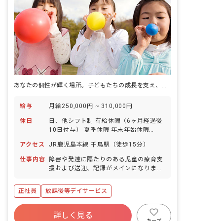
あなたの個性が輝く場所。子どもたちの成長を支え、未来を一緒に育みませんか？
給与
月給250,000円 ~ 310,000円
休日
日、他シフト制 有給休暇（6ヶ月経過後
10日付与） 夏季休暇 年末年始休暇
(12/29～1/3) GW休暇(5/3～5/5) 産前
アクセス
JR鹿児島本線 千鳥駅（徒歩15分）
産後・育児休暇 介護・看護休暇 慶弔休
暇 ※年間休日125日
仕事内容
障害や発達に隔たりのある児童の療育支
援および送迎、記録がメインになりま
す。 ・絵本やお絵かき等の遊び、集団活
動の支援 ・身辺のお世話、送迎等
正社員
放課後等デイサービス
詳しく見る
キープ