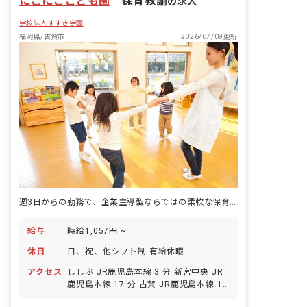
にこにここども園
｜
保育教諭
の求人
学校法人すすき学園
福岡県/古賀市
2026/07/09更新
週3日からの勤務で、企業主導型ならではの柔軟な保育に携わることができます。
給与
時給1,057円 ~
休日
日、祝、他シフト制 有給休暇
アクセス
ししぶ JR鹿児島本線 3 分 新宮中央 JR
鹿児島本線 17 分 古賀 JR鹿児島本線 18
分 西鉄新宮 西鉄貝塚線 25 分