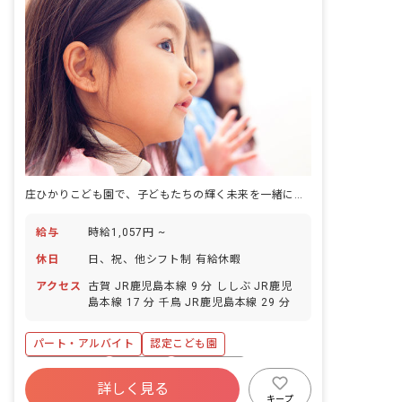
庄ひかりこども園で、子どもたちの輝く未来を一緒に育みませんか
給与
時給1,057円 ~
休日
日、祝、他シフト制 有給休暇
アクセス
古賀 JR鹿児島本線 9 分 ししぶ JR鹿児
島本線 17 分 千鳥 JR鹿児島本線 29 分
パート・アルバイト
認定こども園
社会保険完備
車通勤可
未経験歓迎
詳しく見る
新卒も歓迎
ブランクOK
交通費支給
キープ