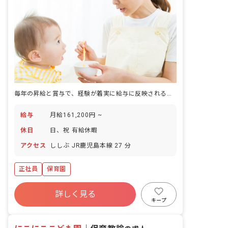
毎年の昇給と賞与で、経験が着実に給与に反映される保育園です。
給与
月給161,200円 ~
休日
日、祝 有給休暇
アクセス
ししぶ JR鹿児島本線 27 分
正社員
保育園
詳しく見る
キープ