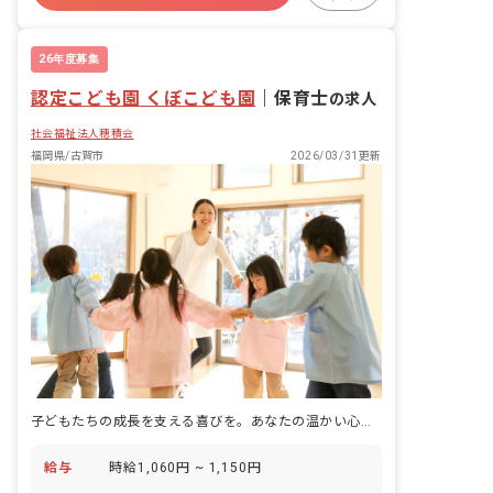
26年度募集
認定こども園 くぼこども園
｜
保育士
の求人
社会福祉法人穂積会
福岡県/古賀市
2026/03/31更新
子どもたちの成長を支える喜びを。あなたの温かい心、ここで輝かせませんか？
給与
時給1,060円 ~ 1,150円