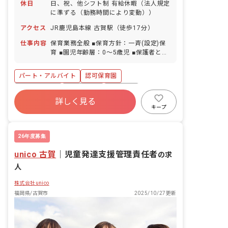
休日
日、祝、他シフト制 有給休暇（法人規定
に準ずる（勤務時間により変動））
アクセス
JR鹿児島本線 古賀駅（徒歩17分）
仕事内容
保育業務全般 ■保育方針：一斉(設定)保
育 ■園児年齢層：0～5歳児 ■保護者との
連絡アプリ導入：あり ■園庭有無：あり
パート・アルバイト
認可保育園
社会保険完備
残業少なめ
車通勤可
詳しく見る
未経験歓迎
新卒も歓迎
交通費支給
キープ
学歴不問
26年度募集
unico 古賀
｜
児童発達支援管理責任者
の求
人
株式会社unico
福岡県/古賀市
2025/10/27更新