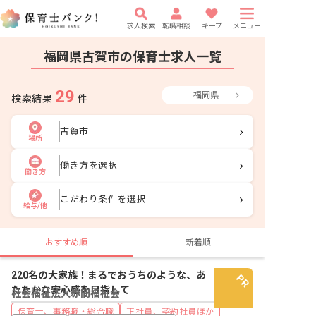
求人検索
転職相談
キープ
メニュー
福岡県古賀市の保育士求人一覧
29
福岡県
検索結果
件
古賀市
場所
働き方を選択
働き方
こだわり条件を選択
給与/他
おすすめ順
新着順
220名の大家族！まるでおうちのような、あ
たたかな安心感を目指して
社会福祉法人赤間福祉会
保育士、事務職・総合職
正社員、契約社員ほか