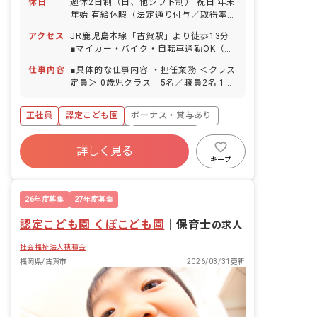
休日
週休2日制（日、他シフト制） 祝日 年末
年始 有給休暇（法定通り付与／取得率
75％） 慶弔休暇 産前産後休暇（取得率
アクセス
JR鹿児島本線「古賀駅」より徒歩13分
100％／復帰率80％） 介護休暇 ※年間
■マイカー・バイク・自転車通勤OK（無
休日118日程度（有休は別途付与）
料駐車場完備）
仕事内容
■具体的な仕事内容 ・担任業務 ＜クラス
定員＞ 0歳児クラス 5名／職員2名 1歳
児クラス 5名／職員1名 2歳児クラス
12名／職員2名 3歳児クラス（2号認
正社員
認定こども園
ボーナス・賞与あり
定） 12名／職員1名 3歳児クラス（1号
認定） 2名／職員1名 4歳児クラス（2
寮・住宅・家賃補助あり
社会保険完備
号認定） 12名／職員1名 4歳児クラス
詳しく見る
有給
福利厚生充実
退職金制度
（1号認定） 2名／職員1名 5歳児クラ
キープ
ス（2号認定） 12名／職員1名 5歳児ク
残業少なめ
昇給昇進あり
ラス（1号認定） 3名／職員1名 ■保育
理念 ”子どもたちの幸せにために”をモッ
26年度募集
27年度募集
トーに毎日の活動や様々な体験・経験を
認定こども園 くぼこども園
積み重ね、『心』と『身体』を育てま
｜
保育士
の求人
す。 ■保育目標 ・健康保育（心の健康・
社会福祉法人穂積会
身体の健康） ・基本的生活習慣を身につ
ける ・よく遊び、様々なことを体験し、
福岡県/古賀市
2026/03/31更新
園生活を楽しむ