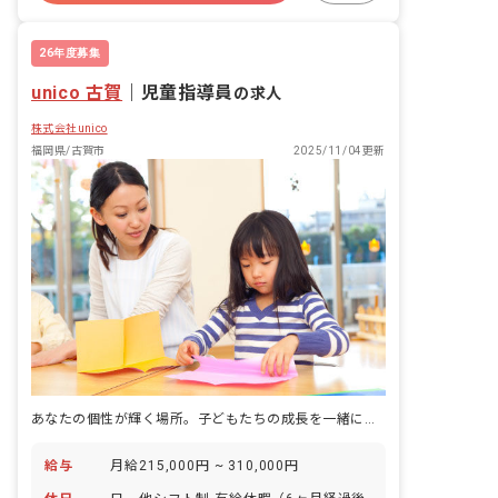
残業少なめ
昇給昇進あり
26年度募集
unico 古賀
｜
児童指導員
の求人
株式会社unico
福岡県/古賀市
2025/11/04更新
あなたの個性が輝く場所。子どもたちの成長を一緒に見守りませんか？
給与
月給215,000円 ~ 310,000円