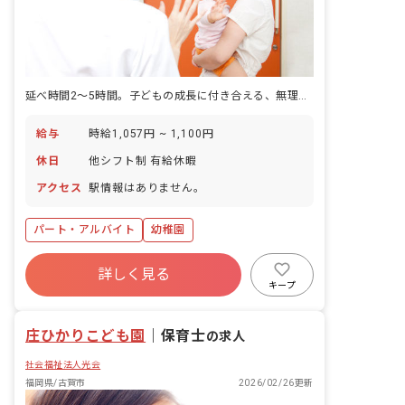
延べ時間2～5時間。子どもの成長に付き合える、無理のない働き方。
給与
時給1,057円 ~ 1,100円
休日
他シフト制 有給休暇
アクセス
駅情報はありません。
パート・アルバイト
幼稚園
詳しく見る
キープ
庄ひかりこども園
｜
保育士
の求人
社会福祉法人光会
福岡県/古賀市
2026/02/26更新