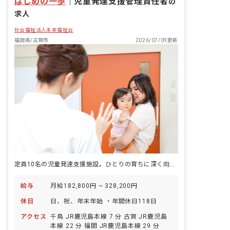
はじめの一歩
｜
児童発達支援管理責任者
の
求人
社会福祉法人未来福祉会
福岡県/古賀市
2026/07/09更新
定員10名の児童発達支援施設。ひとりの育ちに深く向き合い、支援計画を描く仕事です。
給与
月給182,800円 ~ 328,200円
休日
日、祝、年末年始 ・年間休日118日
アクセス
千鳥 JR鹿児島本線 7 分 古賀 JR鹿児島
本線 22 分 福間 JR鹿児島本線 29 分