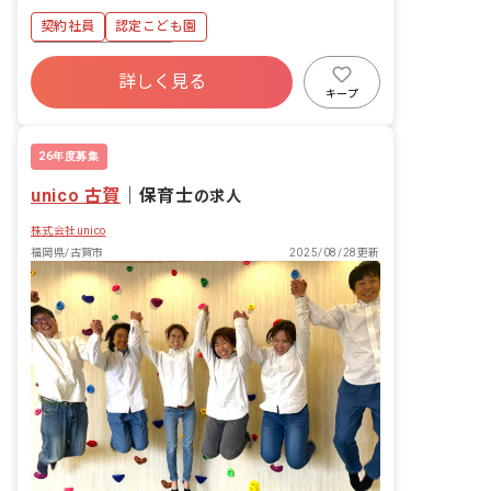
援助 ・施設内の安全点検・衛生管理 ・
契約社員
認定こども園
保護者対応 ※大人が子どものために「し
てあげる」のではなく、子どもが自らし
ボーナス・賞与あり
ようとすることを「手伝う」のが仕事で
詳しく見る
寮・住宅・家賃補助あり
社会保険完備
す。
キープ
有給
福利厚生充実
退職金制度
残業少なめ
産休育休制度
26年度募集
unico 古賀
｜
保育士
の求人
株式会社unico
福岡県/古賀市
2025/08/28更新