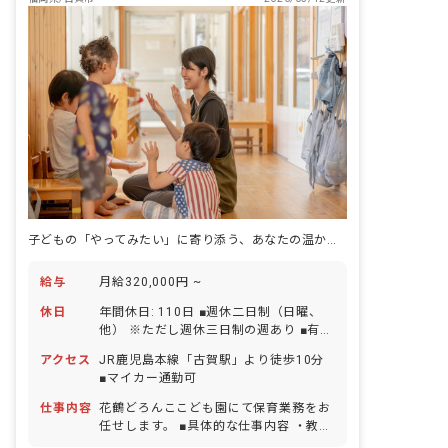
子どもの「やってみたい」に寄り添う、あなたの温かな手助けが未来を育む◎
給与
月給320,000円 ~
休日
年間休日: 110日 ■週休二日制（日曜、
他） ※ただし週休三日制の週あり ■有給
休暇（6カ月経過後10日付与／半日単位
アクセス
JR鹿児島本線「古賀駅」より徒歩10分
での取得可／5日以上の連休相談OK） ■
■マイカー通勤可
育児休暇（取得率100％・復帰率90％）
※子どもの看護休暇あり＜5日間まで＞
仕事内容
花鶴どろんここども園にて保育業務をお
任せします。 ■具体的な仕事内容 ・教
材・環境の検討・準備 ・子どもの観察・