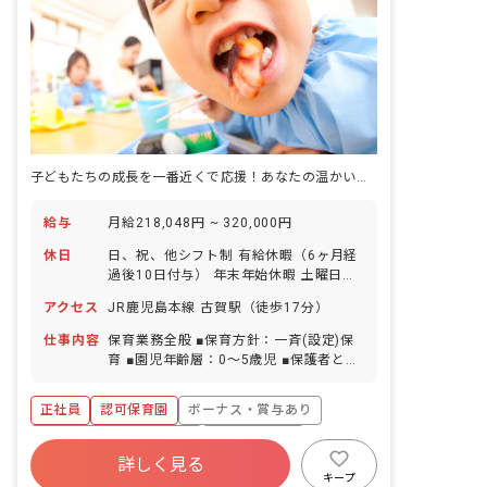
子どもたちの成長を一番近くで応援！あなたの温かい心が輝く場所です。
給与
月給218,048円 ~ 320,000円
休日
日、祝、他シフト制 有給休暇（6ヶ月経
過後10日付与） 年末年始休暇 土曜日交
替勤務 ※年間休日115日
アクセス
JR鹿児島本線 古賀駅（徒歩17分）
仕事内容
保育業務全般 ■保育方針：一斉(設定)保
育 ■園児年齢層：0～5歳児 ■保護者との
連絡アプリ導入：あり ■園庭有無：あり
正社員
認可保育園
ボーナス・賞与あり
寮・住宅・家賃補助あり
社会保険完備
詳しく見る
有給
福利厚生充実
退職金制度
キープ