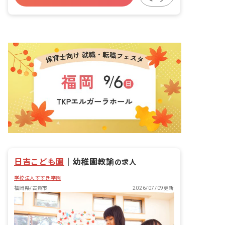
日吉こども園
｜
幼稚園教諭
の求人
学校法人すすき学園
福岡県/古賀市
2026/07/09更新