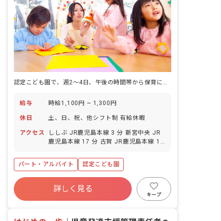
認定こども園で、週2〜4日、午後の時間帯から保育に関わる働き方です。
給与
時給1,100円 ~ 1,300円
休日
土、日、祝、他シフト制 有給休暇
アクセス
ししぶ JR鹿児島本線 3 分 新宮中央 JR
鹿児島本線 17 分 古賀 JR鹿児島本線 18
分 西鉄新宮 西鉄貝塚線 25 分
パート・アルバイト
認定こども園
詳しく見る
キープ