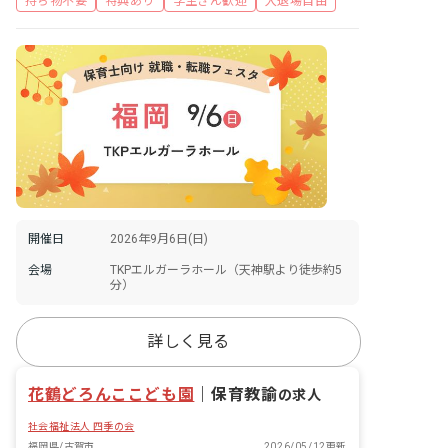
持ち物不要
特典あり
学生さん歓迎
入退場自由
開催日
2026年9月6日(日)
会場
TKPエルガーラホール（天神駅より徒歩約5
分）
詳しく見る
花鶴どろんここども園
｜
保育教諭
の求人
社会福祉法人 四季の会
福岡県/古賀市
2026/05/12更新