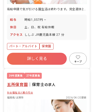
有給申請で気が引ける園生活は終わります。完全週休2日制です。
給与
時給1,057円 ~
休日
土、日、祝 有給休暇
アクセス
ししぶ JR鹿児島本線 27 分
パート・アルバイト
保育園
詳しく見る
キープ
26年度募集
27年度募集
五所保育園
｜
保育士
の求人
社会福祉法人雅の児会
福岡県/古賀市
2026/04/20更新