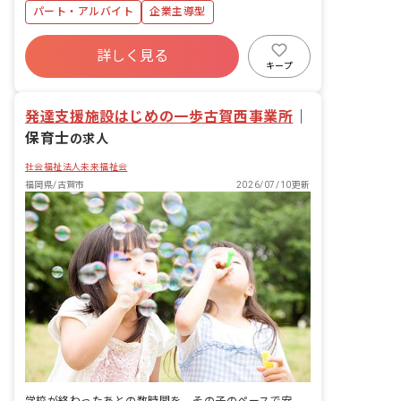
パート・アルバイト
企業主導型
詳しく見る
キープ
発達支援施設はじめの一歩古賀西事業所
｜
保育士
の求人
社会福祉法人未来福祉会
福岡県/古賀市
2026/07/10更新
学校が終わったあとの数時間を、その子のペースで安心して過ごせる時間に変えていく仕事です。