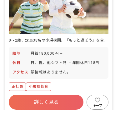
0〜2歳、定員38名の小規模園。「もっと遊ぼう」を合言葉に育ちに向き合います。
給与
月給180,000円 ~
休日
日、祝、他シフト制 ・年間休日118日
アクセス
駅情報はありません。
正社員
小規模保育
詳しく見る
キープ
非公開の求人多数！ 紹介登録はこちら
恵あおぞらこども園
｜
事務職・総合職
の求
古賀市の求人を紹介してもらう
人