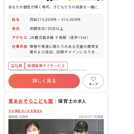
あなたの個性が輝く場所。子どもたちの成長を一緒に見守りませんか？
給与
月給215,000円 ~ 310,000円
休日
年間休日120日以上
アクセス
JR鹿児島本線 千鳥駅（徒歩15分）
仕事内容
障害や発達に隔たりのある児童の療育支
援および送迎、記録がメインになりま
す。 ・絵本やお絵かき等の遊び、集団活
動の支援 ・身辺のお世話、送迎等
正社員
放課後等デイサービス
ボーナス・賞与あり
年間休日120日以上
詳しく見る
社会保険完備
有給
残業少なめ
キープ
昇給昇進あり
産休育休制度
車通勤可
恵あおぞらこども園
｜
保育士
の求人
社会福祉法人未来福祉会
福岡県/古賀市
2026/07/09更新