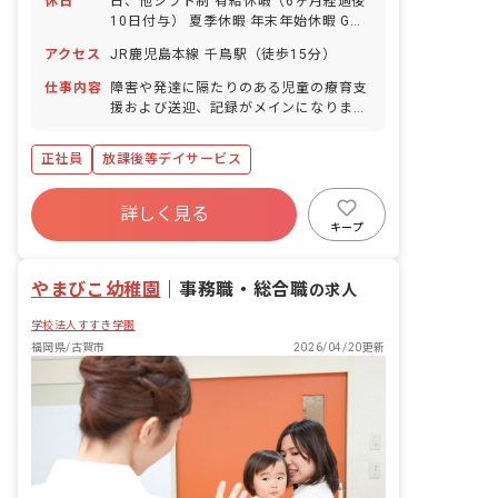
休日
日、他シフト制 有給休暇（6ヶ月経過後
10日付与） 夏季休暇 年末年始休暇 GW
休暇 慶弔休暇 産前産後・育児休暇 介
アクセス
JR鹿児島本線 千鳥駅（徒歩15分）
護・看護休暇 ※年間休日125日
仕事内容
障害や発達に隔たりのある児童の療育支
援および送迎、記録がメインになりま
す。 ・絵本やお絵かき等の遊び、集団活
動の支援 ・身辺のお世話、送迎等
正社員
放課後等デイサービス
詳しく見る
キープ
やまびこ幼稚園
｜
事務職・総合職
の求人
学校法人すすき学園
福岡県/古賀市
2026/04/20更新