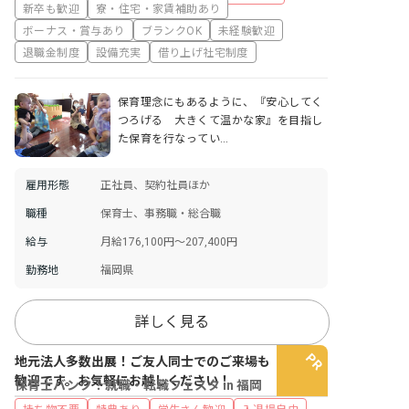
新卒も歓迎
寮・住宅・家賃補助あり
ボーナス・賞与あり
ブランクOK
未経験歓迎
退職金制度
設備充実
借り上げ社宅制度
保育理念にもあるように、『安心してく
つろげる 大きくて温かな家』を目指し
た保育を行なってい…
雇用形態
正社員、契約社員ほか
職種
保育士、事務職・総合職
給与
月給176,100円～207,400円
勤務地
福岡県
詳しく見る
地元法人多数出展！ご友人同士でのご来場も
歓迎です。お気軽にお越しください！
保育士バンク！就職・転職フェスタ in 福岡