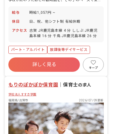
給与
時給1,057円 ~
休日
日、祝、他シフト制 有給休暇
アクセス
古賀 JR鹿児島本線 4 分 ししぶ JR鹿児
島本線 16 分 千鳥 JR鹿児島本線 26 分
パート・アルバイト
放課後等デイサービス
詳しく見る
キープ
もりのぽかぽか保育園
｜
保育士
の求人
学校法人すすき学園
福岡県/古賀市
2026/07/09更新