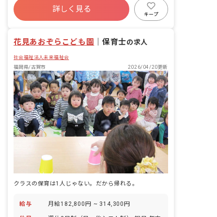
児クラス（1号認定） 5名 5歳児クラス
詳しく見る
有給
福利厚生充実
退職金制度
（2号認定） 20名 5歳児クラス（1号認
キープ
定） 5名 ■保育理念 ”子どもたちの幸せ
残業少なめ
昇給昇進あり
にために”をモットーに毎日の活動や
花見あおぞらこども園
様々な体験・経験を積み重ね、『心』と
｜
保育士
の求人
『身体』を育てます。 ■保育目標 ・健康
社会福祉法人未来福祉会
保育（心の健康・身体の健康） ・基本的
生活習慣を身につける ・よく遊び、様々
福岡県/古賀市
2026/04/20更新
なことを体験し、園生活を楽しむ
クラスの保育は1人じゃない。だから帰れる。
給与
月給182,800円 ~ 314,300円