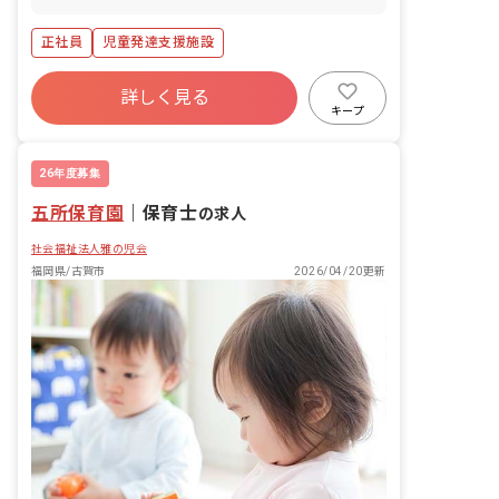
正社員
児童発達支援施設
詳しく見る
キープ
26年度募集
五所保育園
｜
保育士
の求人
社会福祉法人雅の児会
福岡県/古賀市
2026/04/20更新