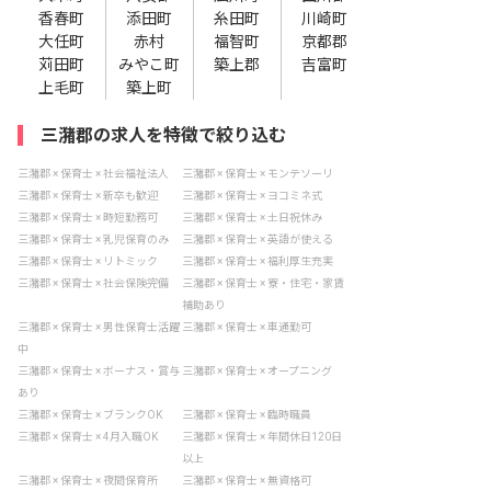
香春町
添田町
糸田町
川崎町
大任町
赤村
福智町
京都郡
苅田町
みやこ町
築上郡
吉富町
上毛町
築上町
三潴郡の求人を特徴で絞り込む
三潴郡 × 保育士 × 社会福祉法人
三潴郡 × 保育士 × モンテソーリ
三潴郡 × 保育士 × 新卒も歓迎
三潴郡 × 保育士 × ヨコミネ式
三潴郡 × 保育士 × 時短勤務可
三潴郡 × 保育士 × 土日祝休み
三潴郡 × 保育士 × 乳児保育のみ
三潴郡 × 保育士 × 英語が使える
三潴郡 × 保育士 × リトミック
三潴郡 × 保育士 × 福利厚生充実
三潴郡 × 保育士 × 社会保険完備
三潴郡 × 保育士 × 寮・住宅・家賃
補助あり
三潴郡 × 保育士 × 男性保育士活躍
三潴郡 × 保育士 × 車通勤可
中
三潴郡 × 保育士 × ボーナス・賞与
三潴郡 × 保育士 × オープニング
あり
三潴郡 × 保育士 × ブランクOK
三潴郡 × 保育士 × 臨時職員
三潴郡 × 保育士 × 4月入職OK
三潴郡 × 保育士 × 年間休日120日
以上
三潴郡 × 保育士 × 夜間保育所
三潴郡 × 保育士 × 無資格可