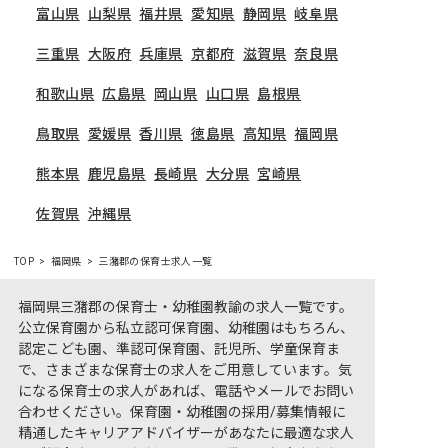
富山県
山梨県
福井県
愛知県
静岡県
岐阜県
三重県
大阪府
兵庫県
京都府
滋賀県
奈良県
和歌山県
広島県
岡山県
山口県
島根県
鳥取県
愛媛県
香川県
徳島県
高知県
福岡県
熊本県
鹿児島県
長崎県
大分県
宮崎県
佐賀県
沖縄県
TOP
福岡県
三潴郡の保育士求人一覧
福岡県三潴郡の保育士・幼稚園教諭の求人一覧です。
公立保育園から私立認可保育園、幼稚園はもちろん、
認定こども園、準認可保育園、託児所、学童保育ま
で、さまざまな保育士の求人をご用意しています。気
になる保育士の求人があれば、電話やメールでお問い
合わせください。保育園・幼稚園の採用/募集情報に
精通したキャリアアドバイザーがあなたに最適な求人