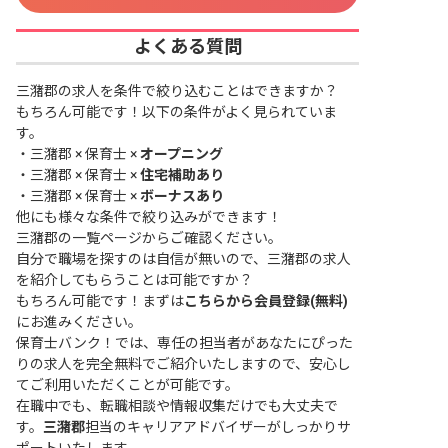
よくある質問
三潴郡の求人を条件で絞り込むことはできますか？
もちろん可能です！以下の条件がよく見られていま
す。
・
三潴郡 × 保育士 ×
オープニング
・
三潴郡 × 保育士 ×
住宅補助あり
・
三潴郡 × 保育士 ×
ボーナスあり
他にも様々な条件で絞り込みができます！
三潴郡の一覧ページ
からご確認ください。
自分で職場を探すのは自信が無いので、三潴郡の求人
を紹介してもらうことは可能ですか？
もちろん可能です！まずは
こちらから会員登録(無料)
にお進みください。
保育士バンク！では、専任の担当者があなたにぴった
りの求人を完全無料でご紹介いたしますので、安心し
てご利用いただくことが可能です。
在職中でも、転職相談や情報収集だけでも大丈夫で
す。
三潴郡
担当のキャリアアドバイザーがしっかりサ