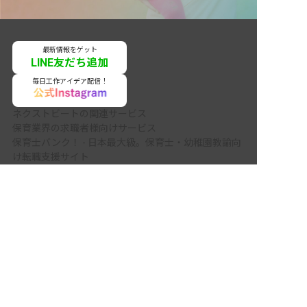
最新情報をゲット
LINE友だち追加
毎日工作アイデア配信！
ネクストビートの関連サービス
保育業界の求職者様向けサービス
保育士バンク！ - 日本最大級。保育士・幼稚園教諭向
け転職支援サイト
非公開の求人多数！ 紹介登録はこちら
保育士バンク！新卒 - 保育士・幼稚園教諭を目指す
「学生向け」就職活動情報サイト
三潴郡の求人を紹介してもらう
法人様向けサービス
保育士バンク！コネクト - 保育施設向けの業務支援シ
ステム
保育士バンク！パレット - 保育施設専門の職員マネジ
メントツール
保育士バンク！ウェブパック - 保育施設向けホームペ
ージ制作
保育士バンク！総研 - 保育園経営や保育の実務に活か