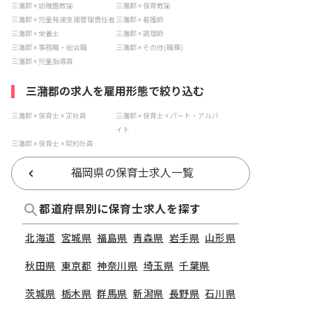
三潴郡 × 幼稚園教諭
三潴郡 × 保育教諭
三潴郡 × 児童発達支援管理責任者
三潴郡 × 看護師
三潴郡 × 栄養士
三潴郡 × 調理師
三潴郡 × 事務職・総合職
三潴郡 × その他(職種)
三潴郡 × 児童指導員
三潴郡の求人を雇用形態で絞り込む
三潴郡 × 保育士 × 正社員
三潴郡 × 保育士 × パート・アルバ
イト
三潴郡 × 保育士 × 契約社員
福岡県の保育士求人一覧
都道府県別に保育士求人を探す
北海道
宮城県
福島県
青森県
岩手県
山形県
秋田県
東京都
神奈川県
埼玉県
千葉県
茨城県
栃木県
群馬県
新潟県
長野県
石川県