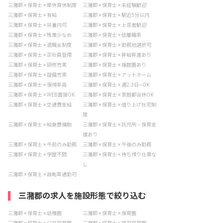
三潴郡 × 保育士 × 産休育休制度
三潴郡 × 保育士 × 未経験歓迎
三潴郡 × 保育士 × 有給
三潴郡 × 保育士 × 駅近5分以内
三潴郡 × 保育士 × 扶養内可
三潴郡 × 保育士 × 上京者歓迎
三潴郡 × 保育士 × 残業少なめ
三潴郡 × 保育士 × 低離職率
三潴郡 × 保育士 × 退職金制度
三潴郡 × 保育士 × 勤務地選択可
三潴郡 × 保育士 × 正社員登用
三潴郡 × 保育士 × 昇給昇進あり
三潴郡 × 保育士 × 研修充実
三潴郡 × 保育士 × 複数園あり
三潴郡 × 保育士 × 設備充実
三潴郡 × 保育士 × アットホーム
三潴郡 × 保育士 × 復帰率高
三潴郡 × 保育士 × 週2.3日~OK
三潴郡 × 保育士 × WEB面接OK
三潴郡 × 保育士 × 家庭都合休OK
三潴郡 × 保育士 × 交通費支給
三潴郡 × 保育士 × 借り上げ社宅制
度
三潴郡 × 保育士 × 給食費補助
三潴郡 × 保育士 × 託児所・保育支
援あり
三潴郡 × 保育士 × 午前のみ勤務
三潴郡 × 保育士 × 午後のみ勤務
三潴郡 × 保育士 × 学歴不問
三潴郡 × 保育士 × 持ち帰り仕事な
し
三潴郡 × 保育士 × 自転車通勤可
三潴郡の求人を施設形態で絞り込む
三潴郡 × 保育士 × 幼稚園
三潴郡 × 保育士 × 保育園