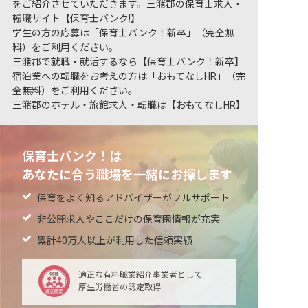
をご紹介させていただきます。三潴郡の保育士求人・
転職サイト【保育士バンク!】
学生の方の応募は「保育士バンク！新卒」（完全無
料）をご利用ください。
三潴郡で就職・就活するなら【保育士バンク！新卒】
宿泊業への転職をお考えの方は「おもてなしHR」（完
全無料）をご利用ください。
三潴郡のホテル・旅館求人・転職は【おもてなしHR】
保育士バンク！は
あなたに合う職場を一緒にお探します
保育をよく知るアドバイザーがフルサポート
非公開求人やここだけの保育園情報が充実
累計40万人以上が利用した信頼実績
適正な有料職業紹介事業者として
厚生労働省の認定取得