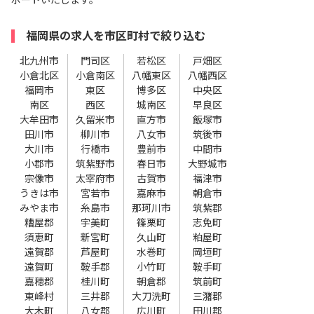
ポートいたします。
福岡県の求人を市区町村で絞り込む
北九州市
門司区
若松区
戸畑区
小倉北区
小倉南区
八幡東区
八幡西区
福岡市
東区
博多区
中央区
南区
西区
城南区
早良区
大牟田市
久留米市
直方市
飯塚市
田川市
柳川市
八女市
筑後市
大川市
行橋市
豊前市
中間市
小郡市
筑紫野市
春日市
大野城市
宗像市
太宰府市
古賀市
福津市
うきは市
宮若市
嘉麻市
朝倉市
みやま市
糸島市
那珂川市
筑紫郡
糟屋郡
宇美町
篠栗町
志免町
須恵町
新宮町
久山町
粕屋町
遠賀郡
芦屋町
水巻町
岡垣町
遠賀町
鞍手郡
小竹町
鞍手町
嘉穂郡
桂川町
朝倉郡
筑前町
東峰村
三井郡
大刀洗町
三潴郡
大木町
八女郡
広川町
田川郡