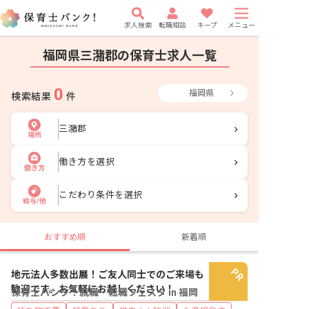
求人検索
転職相談
キープ
メニュー
福岡県三潴郡の保育士求人一覧
0
福岡県
検索結果
件
三潴郡
場所
働き方を選択
働き方
こだわり条件を選択
給与/他
おすすめ順
新着順
地元法人多数出展！ご友人同士でのご来場も
歓迎です。お気軽にお越しください！
保育士バンク！就職・転職フェスタ in 福岡