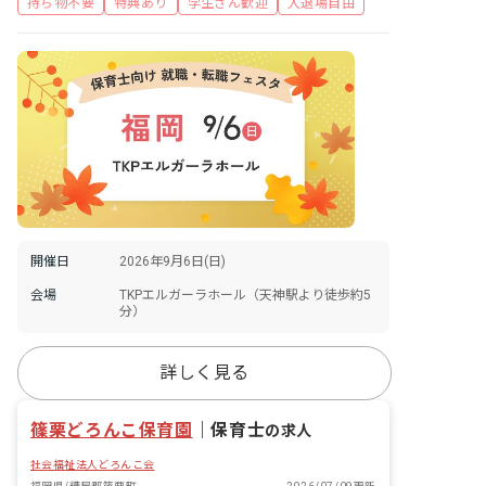
持ち物不要
特典あり
学生さん歓迎
入退場自由
開催日
2026年9月6日(日)
会場
TKPエルガーラホール（天神駅より徒歩約5
分）
詳しく見る
篠栗どろんこ保育園
｜
保育士
の求人
社会福祉法人どろんこ会