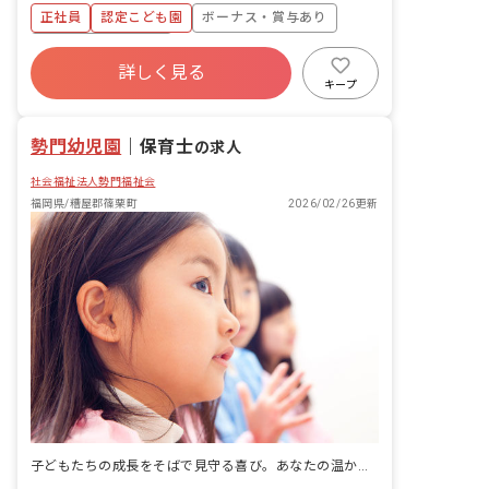
の検討・準備 ・室内清掃 ・施設内の安
正社員
認定こども園
ボーナス・賞与あり
全点検 ・来客応対 ・園児数は約150名
です。 ・新規採用の職員は、主に0歳か
年間休日120日以上
ら3歳児クラスの複数担任業務に携わっ
詳しく見る
寮・住宅・家賃補助あり
社会保険完備
ていただきます。 ■園児年齢層：0～5歳
キープ
児
土日祝休み
有給
退職金制度
残業少なめ
勢門幼児園
｜
保育士
の求人
社会福祉法人勢門福祉会
福岡県/糟屋郡篠栗町
2026/02/26更新
子どもたちの成長をそばで見守る喜び。あなたの温かい保育、ここで輝かせませんか？