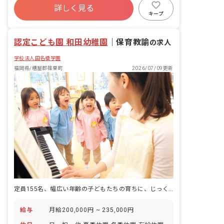
詳しく見る
車通勤可
未経験歓迎
複数園あり
キープ
英語が使える
認定こども園 和田幼稚園
｜
保育教諭
の求人
学校法人田名橋学園
福岡県/糟屋郡篠栗町
2026/07/09更新
定員155名、幅広い年齢の子どもたちの育ちに、じっくり関われるこども園です。
給与
月給200,000円 ~ 235,000円