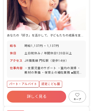
あなたの「好き」を活かして、子どもたちの成長を支えませんか？
給与
時給1,137円 ~ 1,137円
休日
土日祝休み / 年間休日120日以上
アクセス
JR篠栗線 門松駅（徒歩14分）
仕事内容
・支援児童のサポート ・室内の清掃 ・
教材の準備 ・保育士の補佐業務 ■園児年
齢層：0～5歳児
パート・アルバイト
認定こども園
年間休日120日以上
社会保険完備
詳しく見る
土日祝休み
残業少なめ
産休育休制度
キープ
車通勤可
正社員登用
未経験歓迎