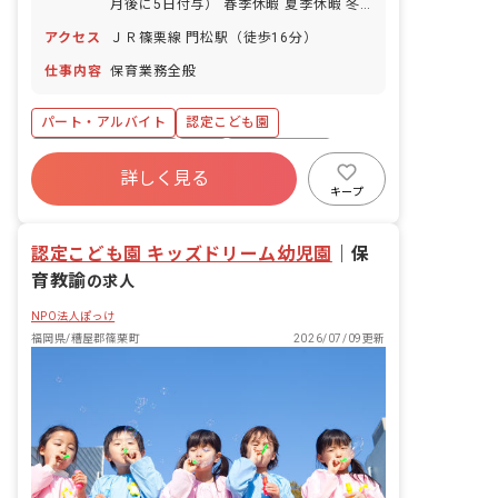
月後に5日付与） 春季休暇 夏季休暇 冬
季休暇 年末年始休暇 育児休業
アクセス
ＪＲ篠栗線 門松駅（徒歩16分）
仕事内容
保育業務全般
パート・アルバイト
認定こども園
ボーナス・賞与あり
有給
昇給昇進あり
詳しく見る
産休育休制度
交通費支給
給食費補助
キープ
認定こども園 キッズドリーム幼児園
｜
保
育教諭
の求人
NPO法人ぽっけ
福岡県/糟屋郡篠栗町
2026/07/09更新