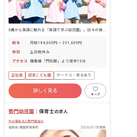
0歳から英語に触れる「英語で学ぶ幼児園」。日々の保育が世界への扉になります。
給与
月給184,600円 ~ 231,600円
休日
土日祝休み
アクセス
篠栗線「門松駅」より徒歩15分
正社員
認定こども園
ボーナス・賞与あり
社会保険完備
土日祝休み
有給
詳しく見る
退職金制度
残業少なめ
昇給昇進あり
キープ
産休育休制度
勢門幼児園
｜
保育士
の求人
社会福祉法人勢門福祉会
福岡県/糟屋郡篠栗町
2026/07/09更新