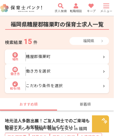
求人検索
転職相談
キープ
メニュー
福岡県糟屋郡篠栗町の保育士求人一覧
15
福岡県
検索結果
件
糟屋郡篠栗町
場所
働き方を選択
働き方
こだわり条件を選択
給与/他
おすすめ順
新着順
地元法人多数出展！ご友人同士でのご来場も
歓迎です。お気軽にお越しください！
保育士バンク！就職・転職フェスタ in 福岡