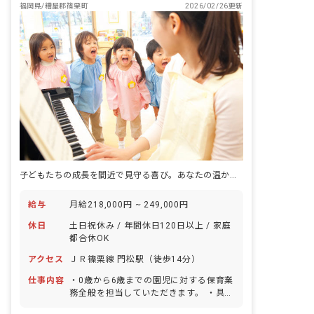
福岡県/糟屋郡篠栗町
2026/02/26更新
子どもたちの成長を間近で見守る喜び。あなたの温かい心で、未来を育みませんか？
給与
月給218,000円 ~ 249,000円
休日
土日祝休み / 年間休日120日以上 / 家庭
都合休OK
アクセス
ＪＲ篠栗線 門松駅（徒歩14分）
仕事内容
・0歳から6歳までの園児に対する保育業
務全般を担当していただきます。 ・具体
的な業務内容は以下の通りです。 ・教材