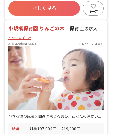
詳しく見る
キープ
小規模保育園 りんごの木
｜
保育士
の求人
NPO法人ぽっけ
福岡県/糟屋郡篠栗町
2025/11/04更新
小さな命の成長を間近で感じる喜び。あなたの温かい手で未来を育みませんか？
給与
月給197,000円 ~ 219,000円