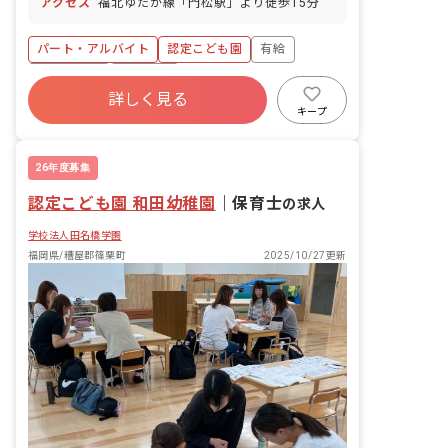
アクセス
福北ゆたか線「門松駅」より徒歩15分
パート・アルバイト
認定こども園
有給
残業少なめ
車通勤可
詳しく見る
キープ
26年度募集
認定こども園 和田幼稚園
｜
保育士
の求人
学校法人田名橋学園
福岡県/糟屋郡篠栗町
2025/10/27更新