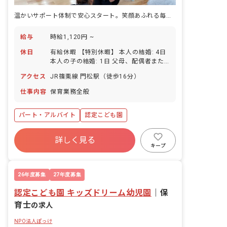
温かいサポート体制で安心スタート。笑顔あふれる毎日をあなたに。
給与
時給1,120円 ~
休日
有給休暇 【特別休暇】 本人の結婚: 4日
本人の子の結婚: 1日 父母、配偶者また
は子の死亡: 2日 配偶者の出産: 1日 2親
アクセス
JR篠栗線 門松駅（徒歩16分）
等内の親族の死亡: 2日 天才そのほかの
災害にあったとき: 園が必要と認めた期
仕事内容
保育業務全般
間
パート・アルバイト
認定こども園
詳しく見る
キープ
26年度募集
27年度募集
認定こども園 キッズドリーム幼児園
｜
保
育士
の求人
NPO法人ぽっけ