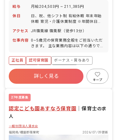
給与
月給204,503円 ~ 211,385円
休日
日、祝、他シフト制 有給休暇 年末年始
休暇 育児・介護休業制度 ※年間休日
113日
アクセス
JR篠栗線 篠栗駅（徒歩13分）
仕事内容
0~5歳児の保育業務全般をご担当いただ
きます。 主な業務内容は以下の通りで
す。 ・食事、着替え、排泄等の援助 ・
遊びの見守り ・行事の準備 ・保護者対
正社員
認可保育園
ボーナス・賞与あり
応 ・保育記録の作成 ・その他、保育業
務全般 ■園児年齢層：0～5歳児
社会保険完備
有給
残業少なめ
詳しく見る
昇給昇進あり
産休育休制度
社会福祉法人
キープ
車通勤可
27年度募集
認定こども園あすなろ保育園
｜
保育士
の求
人
一般社団法人清水会
福岡県/糟屋郡篠栗町
2026/07/09更新