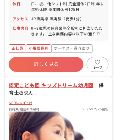
休日
日、祝、他シフト制 完全週休2日制 年末
年始休暇 ※年間休日125日
アクセス
JR篠栗線 篠栗駅（徒歩1分）
仕事内容
0~3歳児の保育業務全般をご担当いただ
きます。 主な業務内容は以下の通りで
す。 ・教材の準備 ・室内清掃 ・施設内
の安全点検 園児数は18名です。
正社員
小規模保育
ボーナス・賞与あり
社会保険完備
有給
残業少なめ
詳しく見る
昇給昇進あり
乳児保育のみ
駅近5分以内
キープ
複数園あり
認定こども園 キッズドリーム幼児園
｜
保
育士
の求人
NPO法人ぽっけ
福岡県/糟屋郡篠栗町
2026/02/26更新