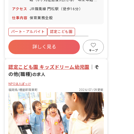
暇（6ヶ月経過後5日付与） 年末年始 育
児休業
アクセス
JR篠栗線 門松駅（徒歩16分）
仕事内容
保育業務全般
パート・アルバイト
認定こども園
ボーナス・賞与あり
有給
昇給昇進あり
詳しく見る
産休育休制度
交通費支給
給食費補助
キープ
認定こども園 キッズドリーム幼児園
｜
そ
の他(職種)
の求人
NPO法人ぽっけ
福岡県/糟屋郡篠栗町
2026/07/09更新