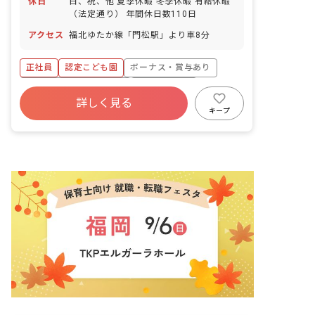
休日
日、祝、他 夏季休暇 冬季休暇 有給休暇
（法定通り） 年間休日数110日
アクセス
福北ゆたか線「門松駅」より車8分
正社員
認定こども園
ボーナス・賞与あり
寮・住宅・家賃補助あり
社会保険完備
詳しく見る
有給
福利厚生充実
残業少なめ
キープ
昇給昇進あり