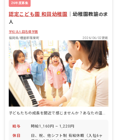
26年度募集
認定こども園 和田幼稚園
｜
幼稚園教諭
の求
人
学校法人田名橋学園
福岡県/糟屋郡篠栗町
2026/06/02更新
子どもたちの成長を間近で感じませんか？あなたの温かい心が輝く場所がここにあります。
給与
時給1,160円 ~ 1,220円
休日
日、祝、他シフト制 有給休暇（入社6ヶ