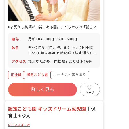
0才児から英語が日常にある園。子どもたちの「話したい」が育つ瞬間に立ち会えます。
給与
月給184,600円 ~ 231,600円
休日
週休2日制（日、祝、他） ※月3回土曜
日休み 年末年始 有給休暇（法定通り）
育児休業取：得実績あり 年間休日数105
アクセス
福北ゆたか線「門松駅」より徒歩16分
日
正社員
認定こども園
ボーナス・賞与あり
社会保険完備
有給
福利厚生充実
詳しく見る
退職金制度
残業少なめ
車通勤可
キープ
複数園あり
認定こども園 キッズドリーム幼児園
｜
保
育士
の求人
NPO法人ぽっけ