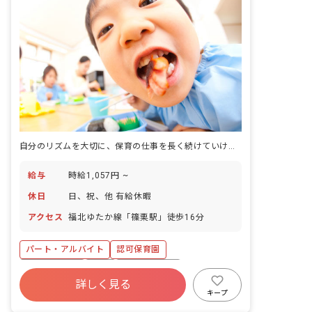
自分のリズムを大切に、保育の仕事を長く続けていける場所がある。
給与
時給1,057円 ~
休日
日、祝、他 有給休暇
アクセス
福北ゆたか線「篠栗駅」徒歩16分
パート・アルバイト
認可保育園
社会保険完備
有給
社会福祉法人
詳しく見る
車通勤可
扶養内可
キープ