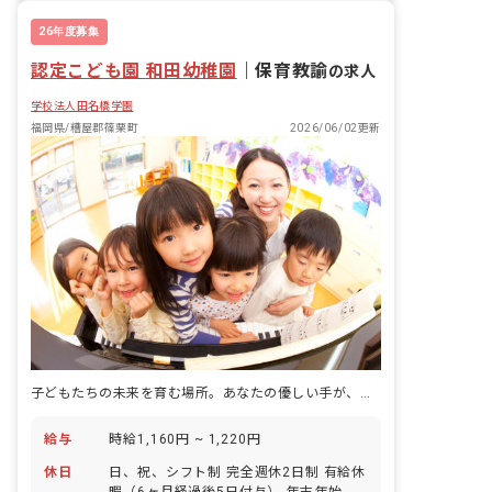
26年度募集
認定こども園 和田幼稚園
｜
保育教諭
の求人
学校法人田名橋学園
福岡県/糟屋郡篠栗町
2026/06/02更新
子どもたちの未来を育む場所。あなたの優しい手が、きっと力になる。
給与
時給1,160円 ~ 1,220円
休日
日、祝、シフト制 完全週休2日制 有給休