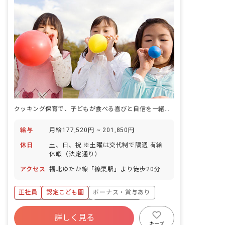
クッキング保育で、子どもが食べる喜びと自信を一緒につかむ瞬間に立ち会えます。
給与
月給177,520円 ~ 201,850円
休日
土、日、祝 ※土曜は交代制で隔週 有給
休暇（法定通り）
アクセス
福北ゆたか線「篠栗駅」より徒歩20分
正社員
認定こども園
ボーナス・賞与あり
寮・住宅・家賃補助あり
社会保険完備
詳しく見る
有給
福利厚生充実
残業少なめ
キープ