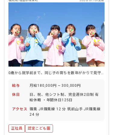
福岡県/糟屋郡篠栗町
2026/07/09更新
0歳から就学前まで、同じ子の育ちを数年がかりで見守れる認定こども園。
給与
月給180,000円 ~ 300,000円
休日
日、祝、他シフト制、完全週休2日制 有
給休暇 ・年間休日125日
アクセス
篠栗 JR篠栗線 12 分 筑前山手 JR篠栗線
24 分
正社員
認定こども園