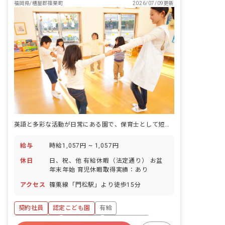
福岡県/糟屋郡篠栗町
2026/07/09更新
英語と多彩な活動が日常にある園で、保育士として短時間から関わる働き方。
給与
時給1,057円 ~ 1,057円
休日
日、祝、他 有給休暇（法定通り） お盆
年末年始 育児休暇取得実績：あり
アクセス
篠栗線「門松駅」より徒歩15分
契約社員
認定こども園
有給
福利厚生充実
残業少なめ
産休育休制度