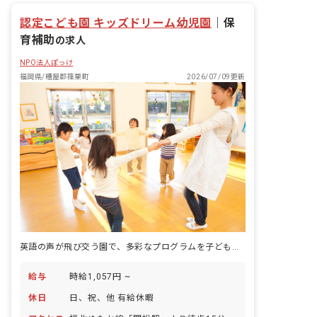
認定こども園 キッズドリーム幼児園
｜
保
育補助
の求人
NPO法人ぽっけ
福岡県/糟屋郡篠栗町
2026/07/09更新
英語の声が飛び交う園で、多彩なプログラムを子どもと一緒に体験する毎日。
給与
時給1,057円 ~
休日
日、祝、他 有給休暇