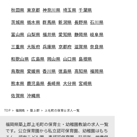
秋田県
東京都
神奈川県
埼玉県
千葉県
茨城県
栃木県
群馬県
新潟県
長野県
石川県
富山県
山梨県
福井県
愛知県
静岡県
岐阜県
三重県
大阪府
兵庫県
京都府
滋賀県
奈良県
和歌山県
広島県
岡山県
山口県
島根県
鳥取県
愛媛県
香川県
徳島県
高知県
福岡県
熊本県
鹿児島県
長崎県
大分県
宮崎県
佐賀県
沖縄県
TOP
福岡県
築上郡
上毛町の保育士求人一覧
福岡県築上郡上毛町の保育士・幼稚園教諭の求人一覧
です。公立保育園から私立認可保育園、幼稚園はもち