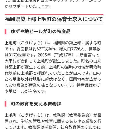
す。
築上郡上毛町
担当のキャリアアドバイザーがしっ
かりサポートいたします。
福岡県築上郡上毛町の保育士求人について
ゆずや地ビールが町の特産品
上毛町（こうげまち）は、福岡県の築上郡に属する町
です。総面積は約62平方km、総人口7726人、世帯数
は3170世帯です。2005年（平成17年）、新吉富村と
大平村が合併して上毛町が誕生しました。町名の由来
は築上郡が誕生する前、上毛町の当時の地域が明治時
代以前に上毛郡と呼ばれていたことが由来です。山の
ある地帯以外は地形に起伏はなく、田園地帯が広がっ
ており農業が産業の柱となっています。特産品はゆず
や地ビールが有名です。
町の教育を支える教務課
上毛町（こうげまち）は、教務課（教育委員会）が設
置され、学校の管理や教育に関するあらゆる業務を行
っています。教務課は学務係、社会教育係のふたつに