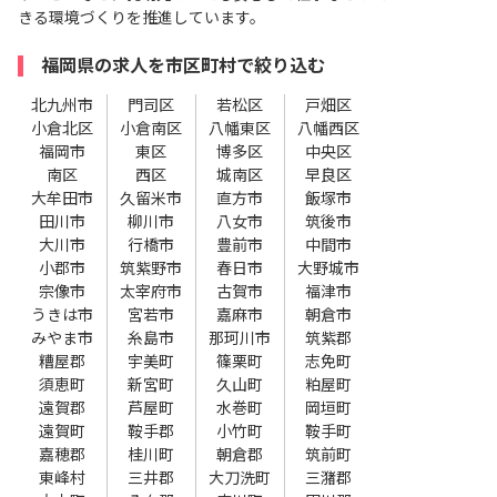
きる環境づくりを推進しています。
福岡県の求人を市区町村で絞り込む
北九州市
門司区
若松区
戸畑区
小倉北区
小倉南区
八幡東区
八幡西区
福岡市
東区
博多区
中央区
南区
西区
城南区
早良区
大牟田市
久留米市
直方市
飯塚市
田川市
柳川市
八女市
筑後市
大川市
行橋市
豊前市
中間市
小郡市
筑紫野市
春日市
大野城市
宗像市
太宰府市
古賀市
福津市
うきは市
宮若市
嘉麻市
朝倉市
みやま市
糸島市
那珂川市
筑紫郡
糟屋郡
宇美町
篠栗町
志免町
須恵町
新宮町
久山町
粕屋町
遠賀郡
芦屋町
水巻町
岡垣町
遠賀町
鞍手郡
小竹町
鞍手町
嘉穂郡
桂川町
朝倉郡
筑前町
東峰村
三井郡
大刀洗町
三潴郡