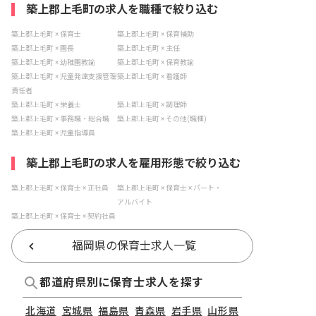
築上郡上毛町の求人を職種で絞り込む
築上郡上毛町 × 保育士
築上郡上毛町 × 保育補助
築上郡上毛町 × 園長
築上郡上毛町 × 主任
築上郡上毛町 × 幼稚園教諭
築上郡上毛町 × 保育教諭
築上郡上毛町 × 児童発達支援管理
築上郡上毛町 × 看護師
責任者
築上郡上毛町 × 栄養士
築上郡上毛町 × 調理師
築上郡上毛町 × 事務職・総合職
築上郡上毛町 × その他(職種)
築上郡上毛町 × 児童指導員
築上郡上毛町の求人を雇用形態で絞り込む
築上郡上毛町 × 保育士 × 正社員
築上郡上毛町 × 保育士 × パート・
アルバイト
築上郡上毛町 × 保育士 × 契約社員
福岡県の保育士求人一覧
都道府県別に保育士求人を探す
北海道
宮城県
福島県
青森県
岩手県
山形県