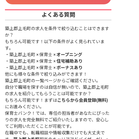
よくある質問
築上郡上毛町の求人を条件で絞り込むことはできます
か？
もちろん可能です！以下の条件がよく見られていま
す。
・
築上郡上毛町 × 保育士 ×
オープニング
・
築上郡上毛町 × 保育士 ×
住宅補助あり
・
築上郡上毛町 × 保育士 ×
ボーナスあり
他にも様々な条件で絞り込みができます！
築上郡上毛町の一覧ページ
からご確認ください。
自分で職場を探すのは自信が無いので、築上郡上毛町
の求人を紹介してもらうことは可能ですか？
もちろん可能です！まずは
こちらから会員登録(無料)
にお進みください。
保育士バンク！では、専任の担当者があなたにぴった
りの求人を完全無料でご紹介いたしますので、安心し
てご利用いただくことが可能です。
在職中でも、転職相談や情報収集だけでも大丈夫で