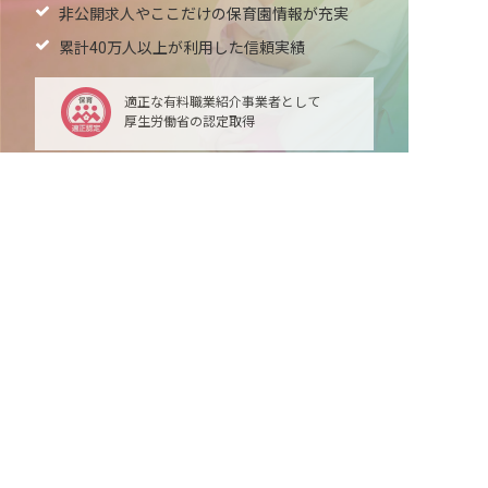
非公開求人やここだけの保育園情報が充実
累計40万人以上が利用した信頼実績
適正な有料職業紹介事業者として
厚生労働省の認定取得
非公開の求人多数！ 紹介登録はこちら
築上郡上毛町の求人を紹介してもらう
最新情報をゲット
LINE友だち追加
毎日工作アイデア配信！
ネクストビートの関連サービス
保育業界の求職者様向けサービス
保育士バンク！ - 日本最大級。保育士・幼稚園教諭向
け転職支援サイト
保育士バンク！新卒 - 保育士・幼稚園教諭を目指す
「学生向け」就職活動情報サイト
法人様向けサービス