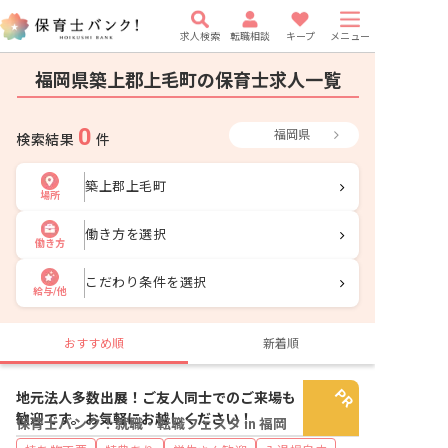
求人検索
転職相談
キープ
メニュー
福岡県築上郡上毛町の保育士求人一覧
0
福岡県
検索結果
件
築上郡上毛町
場所
働き方を選択
働き方
こだわり条件を選択
給与/他
おすすめ順
新着順
地元法人多数出展！ご友人同士でのご来場も
歓迎です。お気軽にお越しください！
保育士バンク！就職・転職フェスタ in 福岡