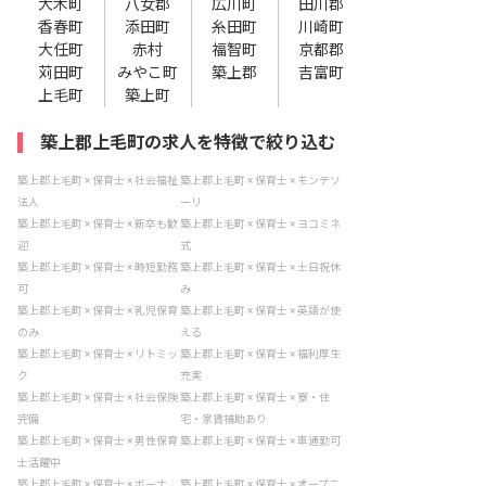
大木町
八女郡
広川町
田川郡
香春町
添田町
糸田町
川崎町
大任町
赤村
福智町
京都郡
苅田町
みやこ町
築上郡
吉富町
上毛町
築上町
築上郡上毛町の求人を特徴で絞り込む
築上郡上毛町 × 保育士 × 社会福祉
築上郡上毛町 × 保育士 × モンテソ
法人
ーリ
築上郡上毛町 × 保育士 × 新卒も歓
築上郡上毛町 × 保育士 × ヨコミネ
迎
式
築上郡上毛町 × 保育士 × 時短勤務
築上郡上毛町 × 保育士 × 土日祝休
可
み
築上郡上毛町 × 保育士 × 乳児保育
築上郡上毛町 × 保育士 × 英語が使
のみ
える
築上郡上毛町 × 保育士 × リトミッ
築上郡上毛町 × 保育士 × 福利厚生
ク
充実
築上郡上毛町 × 保育士 × 社会保険
築上郡上毛町 × 保育士 × 寮・住
完備
宅・家賃補助あり
築上郡上毛町 × 保育士 × 男性保育
築上郡上毛町 × 保育士 × 車通勤可
士活躍中
築上郡上毛町 × 保育士 × ボーナ
築上郡上毛町 × 保育士 × オープニ