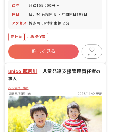
給与
月給155,000円 ~
休日
日、祝 有給休暇 ・年間休日109日
アクセス
博多南 JR博多南線 2 分
正社員
小規模保育
詳しく見る
キープ
unico 那珂川
｜
児童発達支援管理責任者
の
求人
株式会社unico
福岡県/那珂川市
2025/11/04更新