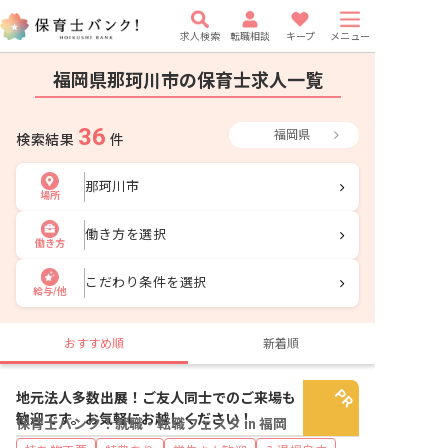
求人検索
転職相談
キープ
メニュー
福岡県那珂川市の保育士求人一覧
36
福岡県
検索結果
件
那珂川市
場所
働き方を選択
働き方
こだわり条件を選択
給与/他
おすすめ順
新着順
地元法人多数出展！ご友人同士でのご来場も
歓迎です。お気軽にお越しください！
保育士バンク！就職・転職フェスタ in 福岡