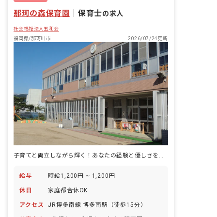
那珂の森保育園
｜
保育士
の求人
社会福祉法人五和会
福岡県/那珂川市
2026/07/24更新
子育てと両立しながら輝く！あなたの経験と優しさを活かせる場所です。
給与
時給1,200円 ~ 1,200円
休日
家庭都合休OK
アクセス
JR博多南線 博多南駅（徒歩15分）