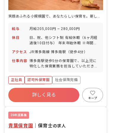
笑顔あふれる小規模園で、あなたらしい保育を。新しい一歩を応援します！
給与
月給205,000円 ~ 280,000円
休日
日、祝、他シフト制 有給休暇（6ヶ月経
過後10日付与） 年末年始休暇 ※年間休
日110日
アクセス
JR博多南線 博多南駅（徒歩4分）
仕事内容
博多南駅徒歩5分の保育園で、以上児に
特化した保育業務を担当していただきま
す。 当園では、子どもたちの多様な成長
を促すため、以下の活動を取り入れてい
正社員
認可外保育園
社会保険完備
ます。 ・英語、スイミング、和太鼓、体
操教室などの各種習い事 ・畑や田んぼで
有給
残業少なめ
の栽培活動、料理体験を通じた食育 職員
詳しく見る
一丸となって、より良い保育を追求する
キープ
環境です。 ■園児年齢層：0～5歳児
26年度募集
青葉保育園
｜
保育士
の求人