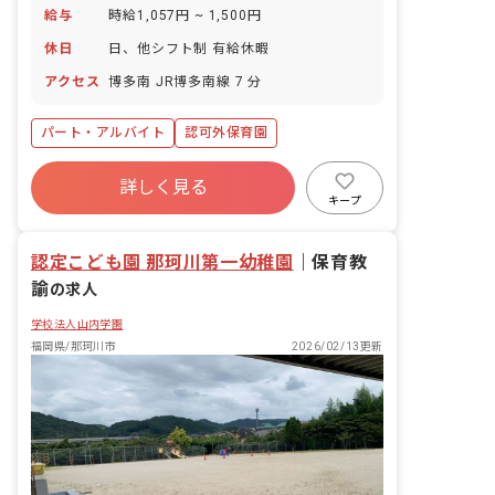
給与
時給1,057円 ~ 1,500円
休日
日、他シフト制 有給休暇
アクセス
博多南 JR博多南線 7 分
パート・アルバイト
認可外保育園
詳しく見る
キープ
認定こども園 那珂川第一幼稚園
｜
保育教
諭
の求人
学校法人山内学園
福岡県/那珂川市
2026/02/13更新