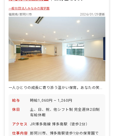
一般社団法人みなみの風学園
福岡県/那珂川市
2026/01/29更新
一人ひとりの成長に寄り添う温かい保育。あなたの笑顔が子どもたちの未来を育みます。
給与
時給1,060円 ~ 1,260円
休日
土、日、祝、他シフト制 完全週休2日制
有給休暇
アクセス
JR博多南線 博多南駅（徒歩2分）
仕事内容
那珂川市、博多南駅徒歩1分の保育園で