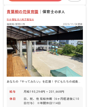
複数園あり
青葉桐の花保育園
｜
保育士
の求人
社会福祉法人純正福祉会
福岡県/那珂川市
2025/11/04更新
あなたの「やってみたい」を応援！子どもたちの成長を共に喜び、輝く未来を育みませんか？
給与
月給193,294円 ~ 201,668円
休日
日、祝、他 有給休暇（6ヶ月経過後に10
日付与） ※年間休日114日