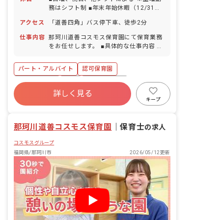
務はシフト制 ■年末年始休暇（12/31～
1/3） ■有給休暇（法定通り付与／取得
アクセス
「道善四角」バス停下車、徒歩2分
率80％／半日単位から取得可能） ■産前
産後・育児休暇（取得率90％以上・復帰
仕事内容
那珂川道善コスモス保育園にて保育業務
率90％以上） ■介護・看護休暇 ・お休
をお任せします。 ■具体的な仕事内容 ・
みの相談もしやすい職場です お子様の体
子どもたちの活動のサポート（遊びへの
調不良や行事による遅刻・早退・欠勤の
誘導、展開、準備等） ・子どもたちの生
パート・アルバイト
認可保育園
相談も可
活面のサポート（健康面・食事・排泄・
睡眠・着脱・人間関係等） ・室内環境設
社会保険完備
有給
福利厚生充実
定 ・園内の清掃 ・週案、個人記録、連
詳しく見る
残業少なめ
産休育休制度
社会福祉法人
絡帳アプリの記入（全てパソコンやタブ
キープ
レット入力） ・保護者対応 ※先輩保育
車通勤可
正社員登用
士がしっかりとサポートいたしますの
那珂川道善コスモス保育園
で、ご安心くださいね。
｜
保育士
の求人
コスモスグループ
福岡県/那珂川市
2026/05/12更新