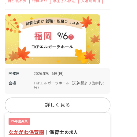
持ち物不要
特典あり
学生さん歓迎
入退場自由
開催日
2026年9月6日(日)
会場
TKPエルガーラホール（天神駅より徒歩約5
分）
詳しく見る
26年度募集
なかがわ保育園
｜
保育士
の求人