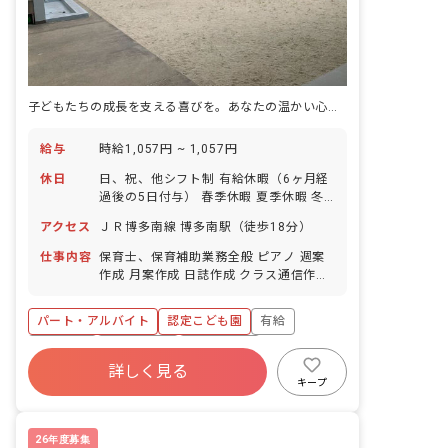
子どもたちの成長を支える喜びを。あなたの温かい心を活かしませんか？
給与
時給1,057円 ~ 1,057円
休日
日、祝、他シフト制 有給休暇（6ヶ月経
過後の5日付与） 春季休暇 夏季休暇 冬
季休暇
アクセス
ＪＲ博多南線 博多南駅（徒歩18分）
仕事内容
保育士、保育補助業務全般 ピアノ 週案
作成 月案作成 日誌作成 クラス通信作成
外遊び 園外へのお散歩 ■園児年齢層：0
～5歳児 ■園庭有無：あり
パート・アルバイト
認定こども園
有給
車通勤可
未経験歓迎
新卒も歓迎
詳しく見る
週2.3日~OK
ブランクOK
キープ
26年度募集