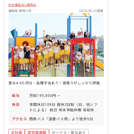
社会福祉法人相和会
福岡県/那珂川市
2026/02/26更新
賞与4.4カ月分・各種手当あり！頑張りがしっかり評価される職場です
給与
月給195,000円 ~
休日
年間休日109日 週休2日制（日、他シフ
トによる） 祝日 年末年始休暇 有給休暇
（法定通り 産休・育休制度
アクセス
西鉄バス「道善バス停」より徒歩5分
正社員
認可保育園
ボーナス・賞与あり