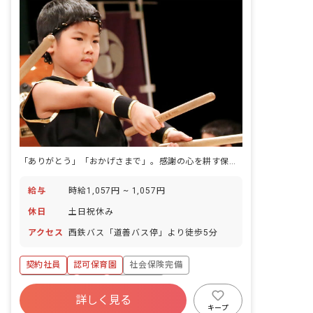
「ありがとう」「おかげさまで」。感謝の心を耕す保育を、週3日から実践できます。
給与
時給1,057円 ~ 1,057円
休日
土日祝休み
アクセス
西鉄バス「道善バス停」より徒歩5分
契約社員
認可保育園
社会保険完備
土日祝休み
有給
残業少なめ
詳しく見る
社会福祉法人
車通勤可
未経験歓迎
キープ