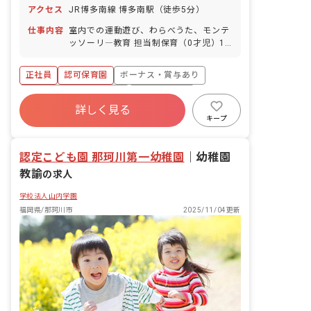
アクセス
JR博多南線 博多南駅（徒歩5分）
仕事内容
室内での運動遊び、わらべうた、モンテ
ッソーリ―教育 担当制保育（0才児）1
歳児、2歳児の担当制保育（本園での実
績30年、各保育施設は当初からの実績）
正社員
認可保育園
ボーナス・賞与あり
他保育業務全般 週案作成 月案作成 日誌
作成 クラス通信作成 外遊び ■園児年齢
寮・住宅・家賃補助あり
社会保険完備
層：0～5歳児 ■園庭有無：あり
詳しく見る
退職金制度
産休育休制度
社会福祉法人
キープ
車通勤可
未経験歓迎
認定こども園 那珂川第一幼稚園
｜
幼稚園
教諭
の求人
学校法人山内学園
福岡県/那珂川市
2025/11/04更新