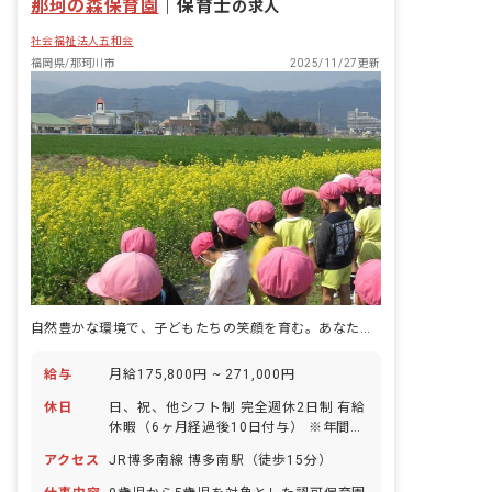
那珂の森保育園
｜
保育士
の求人
社会福祉法人五和会
福岡県/那珂川市
2025/11/27更新
自然豊かな環境で、子どもたちの笑顔を育む。あなたの温かい心が輝く場所です。
給与
月給175,800円 ~ 271,000円
休日
日、祝、他シフト制 完全週休2日制 有給
休暇（6ヶ月経過後10日付与） ※年間休
日108日
アクセス
JR博多南線 博多南駅（徒歩15分）