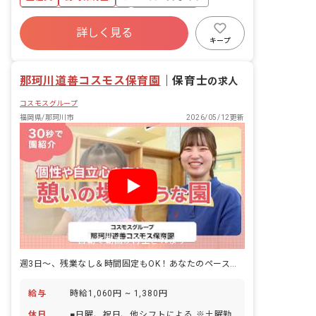
寮・住宅・家賃補助あり
社会保険完備
詳しく見る
有給
福利厚生充実
退職金制度
キープ
残業少なめ
昇給昇進あり
那珂川道善コスモス保育園
｜
保育士
の求人
コスモスグループ
福岡県/那珂川市
2026/05/12更新
自動で動画が再生されます
週3日～、残業なし＆時間固定もOK！あなたのペースで働ける保育士ライフ
給与
時給1,060円 ~ 1,380円
休日
■日曜、祝日、他シフトによる ※土曜勤