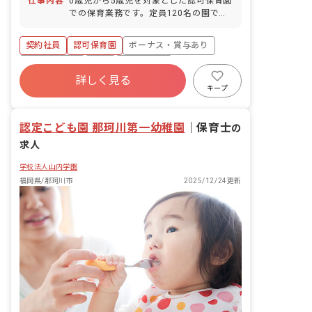
仕事内容
0歳児から5歳児を対象とした認可保育園
での保育業務です。定員120名の園で、
恵まれた自然環境の中で子どもたちの成
長を愛情を持って見守っていただきま
契約社員
認可保育園
ボーナス・賞与あり
す。 ■保育方針：自由保育 ■園児年齢
層：0～5歳児 ■書類作成ツール導入：あ
社会保険完備
有給
退職金制度
り ■保護者との連絡アプリ導入：あり ■
詳しく見る
残業少なめ
産休育休制度
社会福祉法人
園庭有無：あり
キープ
車通勤可
認定こども園 那珂川第一幼稚園
｜
保育士
の
求人
学校法人山内学園
福岡県/那珂川市
2025/12/24更新