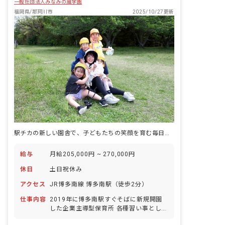
一般社団法人みなみの風学園
福岡県/那珂川市
2025/10/27更新
駅チカの新しい園舎で、子どもたちの笑顔を育む毎日を。あなたの理想の保育、ここで実現！
給与
月給205,000円 ~ 270,000円
休日
土日祝休み
アクセス
JR博多南線 博多南駅（徒歩2分）
仕事内容
2019年に博多南駅すぐそばに新規開園
した企業主導型保育所 各種習い事として
英語、スイミング、和太鼓、体操教室を