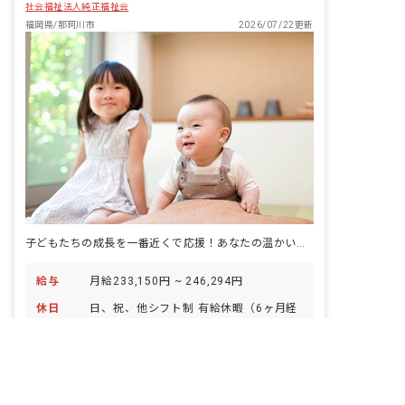
社会福祉法人純正福祉会
福岡県/那珂川市
2026/07/22更新
子どもたちの成長を一番近くで応援！あなたの温かい心が輝く場所です。
給与
月給233,150円 ~ 246,294円
休日
日、祝、他シフト制 有給休暇（6ヶ月経
過後に10日付与） 年末年始 ※年間休日
非公開の求人多数！ 紹介登録はこちら
108日
アクセス
JR博多南線 博多南駅（徒歩9分）
那珂川市の求人を紹介してもらう
仕事内容
・0歳から5歳までの園児の保育業務全般
に従事していただきます。 ・早出・遅出