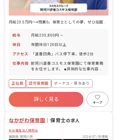
自動で動画が再生されます
月給23.5万円～×残業0。保育士としての夢、ぜひ当園で叶えてください♪
給与
月給235,800円 ~
休日
年間休日120日以上
アクセス
「道善四角」バス停下車、徒歩2分
仕事内容
那珂川道善コスモス保育園にて保育業務
をお任せします。 ■具体的な仕事内容 ・
子どもたちの活動のサポート（遊びへの
誘導、展開、準備等） ・子どもたちの生
正社員
認可保育園
ボーナス・賞与あり
活面のサポート（健康面・食事・排泄・
睡眠・着脱・人間関係等） ・室内環境設
年間休日120日以上
定 ・園内の清掃 ・週案、個人記録、連
詳しく見る
寮・住宅・家賃補助あり
社会保険完備
絡帳アプリの記入（全てパソコンやタブ
キープ
レット入力） ・保護者対応 ※先輩保育
有給
福利厚生充実
退職金制度
士がしっかりとサポートいたしますの
残業少なめ
なかがわ保育園
で、ご安心くださいね。
｜
保育士
の求人
社会福祉法人相和会
福岡県/那珂川市
2026/07/09更新