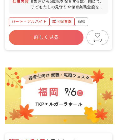
仕事内容
0歳児から5歳児を保育する認可園にて、
子どもたちの見守りや保育業務全般をお
任せします。 ・月ごとの勤務表作成のた
め、希望休の申請が可能です。 ・子育て
パート・アルバイト
認可保育園
有給
中の職員が多く、お子様の急な発熱など
にも柔軟に対応します。 ・有給休暇を取
昇給昇進あり
社会福祉法人
車通勤可
得しやすい環境です。 ・定員120名の認
詳しく見る
週2.3日~OK
設備充実
家庭都合休OK
可園で、恵まれた自然の中で季節を感じ
キープ
ながら、子どもたちの成長を見守る保育
交通費支給
を行います。 ■保育方針：自由保育 ■園
児年齢層：0～5歳児 ■書類作成ツール導
入：あり ■保護者との連絡アプリ導入：
あり ■園庭有無：あり