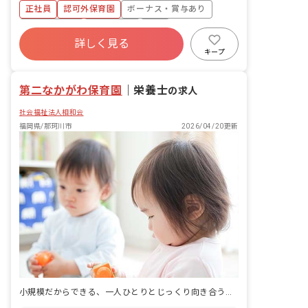
取り入れるとともに、食育として畑や料
正社員
認可外保育園
ボーナス・賞与あり
理も取り入れています。 ピアノ 週案作
成 月案作成 日誌作成 クラス通信作成 壁
社会保険完備
土日祝休み
有給
面制作 外遊び 園外へのお散歩 ■園児年
詳しく見る
残業少なめ
昇給昇進あり
産休育休制度
齢層：0～5歳児
キープ
車通勤可
第二なかがわ保育園
｜
栄養士
の求人
社会福祉法人相和会
福岡県/那珂川市
2026/04/20更新
小規模だからできる、一人ひとりとじっくり向き合う保育。