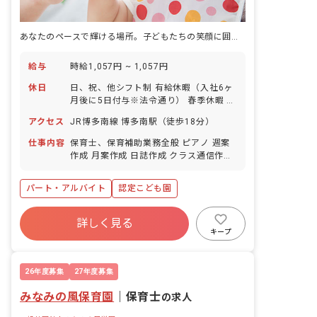
あなたのペースで輝ける場所。子どもたちの笑顔に囲まれて働きませんか？
給与
時給1,057円 ~ 1,057円
休日
日、祝、他シフト制 有給休暇（入社6ヶ
月後に5日付与※法令通り） 春季休暇 夏
季休暇 冬季休暇
アクセス
JR博多南線 博多南駅（徒歩18分）
仕事内容
保育士、保育補助業務全般 ピアノ 週案
作成 月案作成 日誌作成 クラス通信作成
外遊び 園外へのお散歩 ■園児年齢層：0
～5歳児 ■園庭有無：あり
パート・アルバイト
認定こども園
詳しく見る
キープ
26年度募集
27年度募集
みなみの風保育園
｜
保育士
の求人