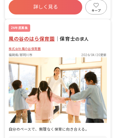
詳しく見る
キープ
26年度募集
風の谷のはら保育園
｜
保育士
の求人
株式会社風の谷保育園
福岡県/那珂川市
2026/04/20更新
自分のペースで、無理なく保育に向き合える。