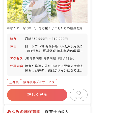
あなたの「なりたい」を応援！子どもたちの成長を支え、自分らしく輝ける場所がここにあります。
給与
月給250,000円 ~ 310,000円
休日
日、シフト制 有給休暇（入社6ヶ月後に
10日付与） 夏季休暇 年末年始休暇 慶弔
休暇 GW休暇 産前産後・育児休暇 介
アクセス
JR博多南線 博多南駅（徒歩19分）
護・看護休暇 ※年間休日125日
仕事内容
障害や発達に隔たりのある児童の療育支
援および送迎、記録がメインになりま
す。 ・絵本やお絵かき等の遊び、集団活
動の支援 ・身辺のお世話、送迎等
正社員
放課後等デイサービス
詳しく見る
キープ
みなみの風保育園
｜
保育士
の求人