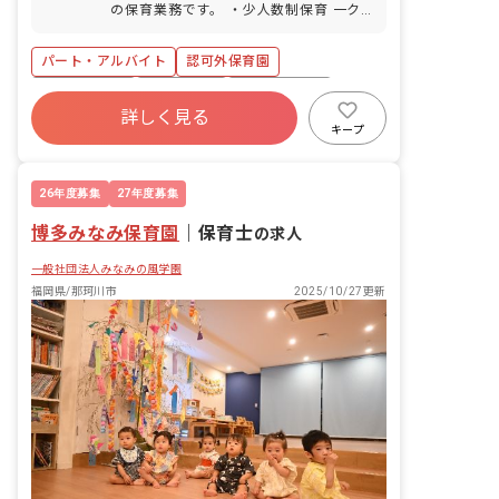
の保育業務です。 ・少人数制保育 一ク
ラス12名~15名（年齢児による）の少人
数制で、園児一人ひとりに寄り添ったき
パート・アルバイト
認可外保育園
め細やかな保育が可能です。 ・幅広い年
齢層の成長支援 0歳児クラスから5歳児
社会保険完備
残業少なめ
昇給昇進あり
クラスまで、小学校就学前までの子ども
詳しく見る
車通勤可
正社員登用
未経験歓迎
たちの成長に長く携わることができま
キープ
す。 ・多様な教育プログラム 各種習い
無資格可
事（英語、スイミング、和太鼓、体操教
室）や、食育（畑・田んぼでの栽培、料
26年度募集
27年度募集
理体験）を取り入れています。 ・風通し
博多みなみ保育園
の良い職場環境 職員一丸となって、より
｜
保育士
の求人
良い保育を追求す... ■園児年齢層：0～5
一般社団法人みなみの風学園
歳児
福岡県/那珂川市
2025/10/27更新