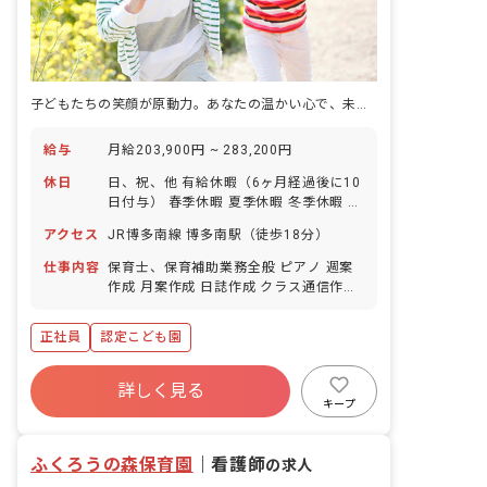
子どもたちの笑顔が原動力。あなたの温かい心で、未来を育む喜びを分かち合いませんか？
給与
月給203,900円 ~ 283,200円
休日
日、祝、他 有給休暇（6ヶ月経過後に10
日付与） 春季休暇 夏季休暇 冬季休暇 ※
年間休日113日
アクセス
JR博多南線 博多南駅（徒歩18分）
仕事内容
保育士、保育補助業務全般 ピアノ 週案
作成 月案作成 日誌作成 クラス通信作成
外遊び 園外へのお散歩 ■園児年齢層：0
～5歳児 ■園庭有無：あり
正社員
認定こども園
詳しく見る
キープ
ふくろうの森保育園
｜
看護師
の求人