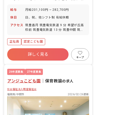
給与
月給201,100円 ~ 282,700円
休日
日、祝、他シフト制 有給休暇
アクセス
筑豊香月 筑豊電気鉄道 9 分 希望が丘高
校前 筑豊電気鉄道 13 分 筑豊中間 筑豊
電気鉄道 16 分 東中間 筑豊電気鉄道 19
分 楠橋 筑豊電気鉄道 23 分
正社員
認定こども園
詳しく見る
キープ
26年度募集
27年度募集
アンジュこども園
｜
保育教諭
の求人
社会福祉法人明星福祉会
福岡県/中間市
2026/02/26更新