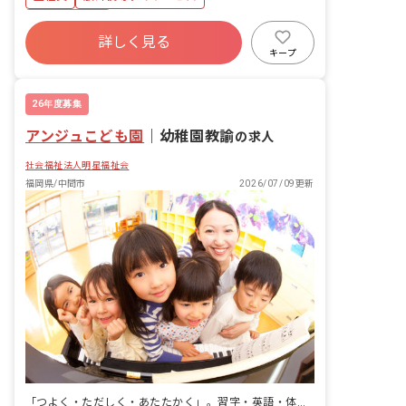
社会保険完備
詳しく見る
キープ
26年度募集
アンジュこども園
｜
幼稚園教諭
の求人
社会福祉法人明星福祉会
福岡県/中間市
2026/07/09更新
「つよく・ただしく・あたたかく」。習字・英語・体操・水泳が揃う認定こども園の幼稚園教諭募集。