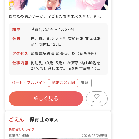
あなたの温かい手が、子どもたちの未来を育む。新しい一歩をここで踏み出しませんか？
給与
時給1,057円 ~ 1,057円
休日
日、祝、他シフト制 有給休暇 育児休暇
※年間休日120日
アクセス
筑豊電気鉄道 筑豊香月駅（徒歩9分）
仕事内容
乳幼児（0歳~5歳）の保育 *約140名を
27名で保育します。 ■園児年齢層：0～5
歳児 ■書類作成ツール導入：あり ■保護
者との連絡アプリ導入：あり ■園庭有
パート・アルバイト
認定こども園
有給
無：あり
残業少なめ
昇給昇進あり
産休育休制度
詳しく見る
社会福祉法人
車通勤可
未経験歓迎
キープ
新卒も歓迎
ごえん
｜
保育士
の求人
株式会社リライブ
福岡県/中間市
2026/02/26更新