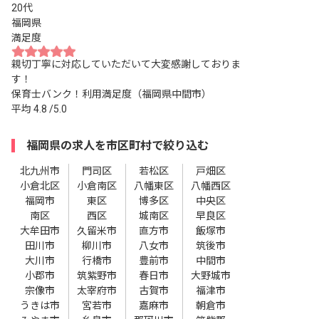
20代
福岡県
満足度
親切丁寧に対応していただいて大変感謝しておりま
す！
保育士バンク！利用満足度（福岡県中間市）
平均
4.8
/5.0
福岡県の求人を市区町村で絞り込む
北九州市
門司区
若松区
戸畑区
小倉北区
小倉南区
八幡東区
八幡西区
福岡市
東区
博多区
中央区
南区
西区
城南区
早良区
大牟田市
久留米市
直方市
飯塚市
田川市
柳川市
八女市
筑後市
大川市
行橋市
豊前市
中間市
小郡市
筑紫野市
春日市
大野城市
宗像市
太宰府市
古賀市
福津市
うきは市
宮若市
嘉麻市
朝倉市