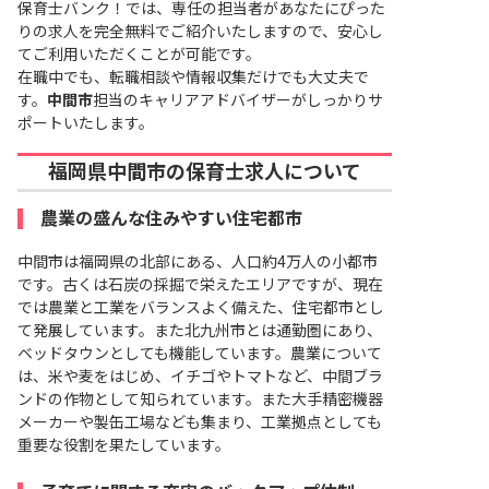
保育士バンク！では、専任の担当者があなたにぴった
りの求人を完全無料でご紹介いたしますので、安心し
てご利用いただくことが可能です。
在職中でも、転職相談や情報収集だけでも大丈夫で
す。
中間市
担当のキャリアアドバイザーがしっかりサ
ポートいたします。
福岡県中間市の保育士求人について
農業の盛んな住みやすい住宅都市
中間市は福岡県の北部にある、人口約4万人の小都市
です。古くは石炭の採掘で栄えたエリアですが、現在
では農業と工業をバランスよく備えた、住宅都市とし
て発展しています。また北九州市とは通勤圏にあり、
ベッドタウンとしても機能しています。農業について
は、米や麦をはじめ、イチゴやトマトなど、中間ブラ
ンドの作物として知られています。また大手精密機器
メーカーや製缶工場なども集まり、工業拠点としても
重要な役割を果たしています。