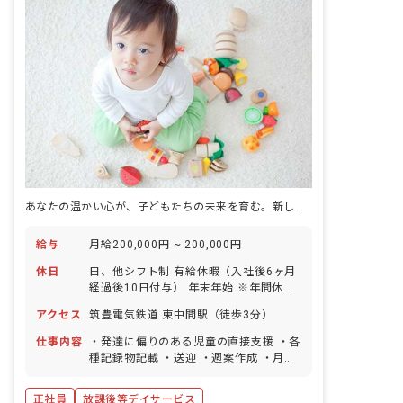
あなたの温かい心が、子どもたちの未来を育む。新しい一歩をここで踏み出しませんか？
給与
月給200,000円 ~ 200,000円
休日
日、他シフト制 有給休暇（入社後6ヶ月
経過後10日付与） 年末年始 ※年間休日
112日
アクセス
筑豊電気鉄道 東中間駅（徒歩3分）
仕事内容
・発達に偏りのある児童の直接支援 ・各
種記録物記載 ・送迎 ・週案作成 ・月案
作成 ・日誌作成 ・外遊び
正社員
放課後等デイサービス