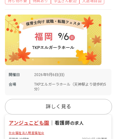
持ち物不要
特典あり
学生さん歓迎
入退場自由
開催日
2026年9月6日(日)
会場
TKPエルガーラホール（天神駅より徒歩約5
分）
詳しく見る
アンジュこども園
｜
看護師
の求人
社会福祉法人明星福祉会