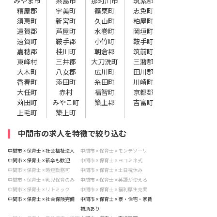
みやま市
糸島市
那珂川市
筑紫郡
糟屋郡
宇美町
篠栗町
志免町
須恵町
新宮町
久山町
粕屋町
遠賀郡
芦屋町
水巻町
岡垣町
遠賀町
鞍手郡
小竹町
鞍手町
嘉穂郡
桂川町
朝倉郡
筑前町
東峰村
三井郡
大刀洗町
三潴郡
大木町
八女郡
広川町
田川郡
香春町
添田町
糸田町
川崎町
大任町
赤村
福智町
京都郡
苅田町
みやこ町
築上郡
吉富町
上毛町
築上町
中間市の求人を特徴で絞り込む
中間市 × 保育士 × 社会福祉法人
中間市 × 保育士 × モンテソーリ
中間市 × 保育士 × 新卒も歓迎
中間市 × 保育士 × ヨコミネ式
中間市 × 保育士 × 時短勤務可
中間市 × 保育士 × 土日祝休み
中間市 × 保育士 × 乳児保育のみ
中間市 × 保育士 × 英語が使える
中間市 × 保育士 × リトミック
中間市 × 保育士 × 福利厚生充実
中間市 × 保育士 × 社会保険完備
中間市 × 保育士 × 寮・住宅・家賃
補助あり