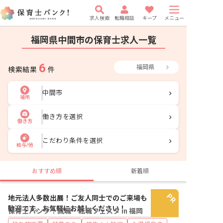
求人検索
転職相談
キープ
メニュー
福岡県中間市の保育士求人一覧
6
福岡県
検索結果
件
中間市
場所
働き方を選択
働き方
こだわり条件を選択
給与/他
おすすめ順
新着順
地元法人多数出展！ご友人同士でのご来場も
歓迎です。お気軽にお越しください！
保育士バンク！就職・転職フェスタ in 福岡