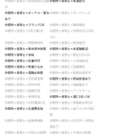
中間市 × 保育士 × 男性保育士活躍
中間市 × 保育士 × 車通勤可
中
中間市 × 保育士 × ボーナス・賞与
中間市 × 保育士 × オープニング
あり
中間市 × 保育士 × ブランクOK
中間市 × 保育士 × 臨時職員
中間市 × 保育士 × 4月入職OK
中間市 × 保育士 × 年間休日120日
以上
中間市 × 保育士 × 夜間保育所
中間市 × 保育士 × 無資格可
中間市 × 保育士 × 産休育休制度
中間市 × 保育士 × 未経験歓迎
中間市 × 保育士 × 有給
中間市 × 保育士 × 駅近5分以内
中間市 × 保育士 × 扶養内可
中間市 × 保育士 × 上京者歓迎
中間市 × 保育士 × 残業少なめ
中間市 × 保育士 × 低離職率
中間市 × 保育士 × 退職金制度
中間市 × 保育士 × 勤務地選択可
中間市 × 保育士 × 正社員登用
中間市 × 保育士 × 昇給昇進あり
中間市 × 保育士 × 研修充実
中間市 × 保育士 × 複数園あり
中間市 × 保育士 × 設備充実
中間市 × 保育士 × アットホーム
中間市 × 保育士 × 復帰率高
中間市 × 保育士 × 週2.3日~OK
中間市 × 保育士 × WEB面接OK
中間市 × 保育士 × 家庭都合休OK
中間市 × 保育士 × 交通費支給
中間市 × 保育士 × 借り上げ社宅制
度
中間市 × 保育士 × 給食費補助
中間市 × 保育士 × 託児所・保育支
援あり
中間市 × 保育士 × 午前のみ勤務
中間市 × 保育士 × 午後のみ勤務