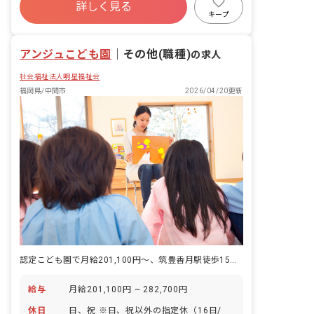
詳しく見る
キープ
アンジュこども園
｜
その他(職種)
の求人
社会福祉法人明星福祉会
福岡県/中間市
2026/04/20更新
認定こども園で月給201,100円～、筑豊香月駅徒歩15分です。
給与
月給201,100円 ~ 282,700円
休日
日、祝 ※日、祝以外の指定休（16日/