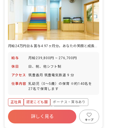
月給24万円台＆賞与4.97ヶ月分。あなたの笑顔と成長を応援する保育の舞台
給与
月給239,800円 ~ 276,700円
休日
日、祝、他シフト制
アクセス
筑豊香月 筑豊電気鉄道 9 分
仕事内容
乳幼児（0～5歳）の保育 ※約140名を
27名で保育します
正社員
認定こども園
ボーナス・賞与あり
寮・住宅・家賃補助あり
社会保険完備
詳しく見る
退職金制度
残業少なめ
産休育休制度
キープ
社会福祉法人
車通勤可