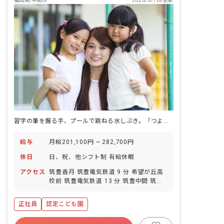
福岡県/中間市
2026/07/09更新
習字の筆を握る手、プールで跳ねる水しぶき。「つよく・ただしく」を体で覚える園。
給与
月給201,100円 ~ 282,700円
休日
日、祝、他シフト制 有給休暇
アクセス
筑豊香月 筑豊電気鉄道 9 分 希望が丘高
校前 筑豊電気鉄道 13 分 筑豊中間 筑豊
電気鉄道 16 分 東中間 筑豊電気鉄道 19
分 楠橋 筑豊電気鉄道 23 分
正社員
認定こども園