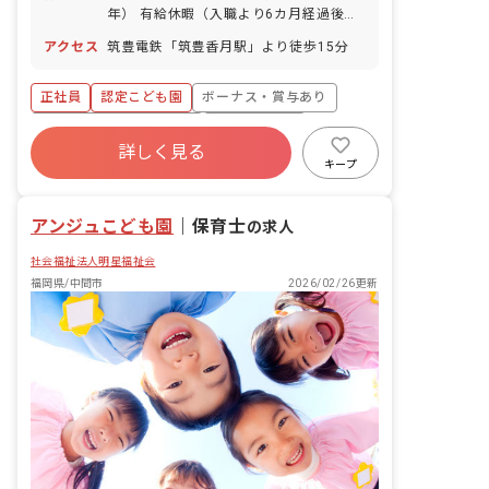
年） 有給休暇（入職より6カ月経過後、
10日付与） 年末年始 育児休業取得実
アクセス
筑豊電鉄「筑豊香月駅」より徒歩15分
績：あり
正社員
認定こども園
ボーナス・賞与あり
寮・住宅・家賃補助あり
社会保険完備
詳しく見る
有給
残業少なめ
昇給昇進あり
キープ
産休育休制度
社会福祉法人
アンジュこども園
｜
保育士
の求人
社会福祉法人明星福祉会
福岡県/中間市
2026/02/26更新