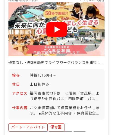
福岡県/福岡市早良区
2026/06/09更新
自動で動画が再生されます
残業なし・週3日勤務でライフワークバランスを重視しやすい環境です
給与
時給1,150円 ~
休日
土日祝休み
アクセス
福岡市市営地下鉄 七隈線「賀茂駅」よ
り徒歩5分 西鉄バス「田隈新町」バス停
より徒歩5分 ■マイカー、自転車通勤可
仕事内容
こぐま保育園にて保育業務をお任せしま
（駐車場代自己負担、駐輪場は無料）
す。 ■具体的な仕事内容 ・保育業務全般
（0才～2才までの乳幼児保育）
パート・アルバイト
保育園