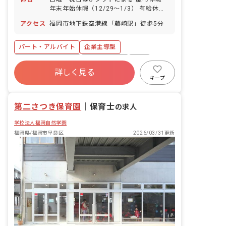
年末年始休暇（12/29～1/3） 有給休暇
（園長や主任が率先して使用しているの
アクセス
福岡市地下鉄空港線「藤崎駅」徒歩5分
で、遠慮なく取得できます） 産前産後・
育児休暇（実績／復帰率100％！） ◆お
休みが取りやすいです！ 系列園「原こど
パート・アルバイト
企業主導型
も保育園」が近く、急なお休みなども調
ボーナス・賞与あり
社会保険完備
有給
整しやすいです。
詳しく見る
残業少なめ
昇給昇進あり
産休育休制度
キープ
低離職率
時短勤務可
第二さつき保育園
｜
保育士
の求人
学校法人福岡自然学園
福岡県/福岡市早良区
2026/03/31更新