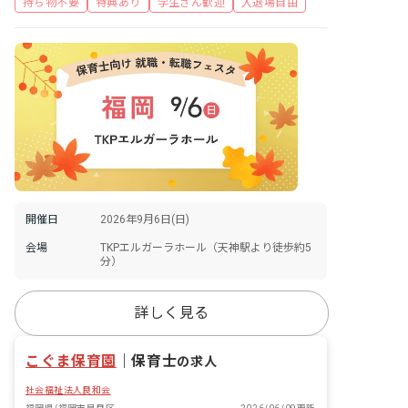
持ち物不要
特典あり
学生さん歓迎
入退場自由
開催日
2026年9月6日(日)
会場
TKPエルガーラホール（天神駅より徒歩約5
分）
詳しく見る
こぐま保育園
｜
保育士
の求人
社会福祉法人良和会