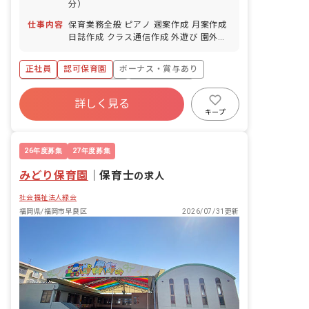
分）
仕事内容
保育業務全般 ピアノ 週案作成 月案作成
日誌作成 クラス通信作成 外遊び 園外へ
のお散歩
正社員
認可保育園
ボーナス・賞与あり
寮・住宅・家賃補助あり
社会保険完備
詳しく見る
有給
福利厚生充実
退職金制度
キープ
残業少なめ
昇給昇進あり
26年度募集
27年度募集
みどり保育園
｜
保育士
の求人
社会福祉法人緑会
福岡県/福岡市早良区
2026/07/31更新