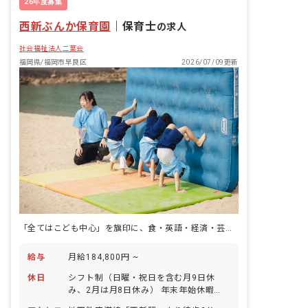
26年度募集
西新ぶんか保育園
｜
保育士
の求人
社会福祉法人二葉会
福岡県/福岡市早良区
2026/07/09更新
「全てはこども中心」を旗印に、食・英語・経済・芸術で子どもの世界を広げる30名の園。
給与
月給184,800円 ~
休日
シフト制（日曜・祝日を含む月9日休
み、2月は月8日休み） 年末年始休暇
（12/29〜1/3） 有給休暇（法定通り付