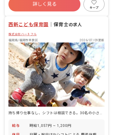
詳しく見る
退職金制度
残業少なめ
車通勤可
キープ
複数園あり
西新こども保育園
｜
保育士
の求人
株式会社ハートフル
福岡県/福岡市早良区
2026/07/09更新
持ち帰り仕事なし、シフトは相談できる。30名の小さな園で、保育に集中できる働き方。
給与
時給1,057円 ~ 1,200円
休日
日曜・祝日ほかシフトによる 慶弔休暇