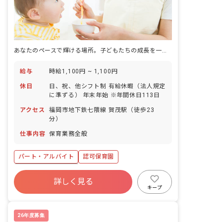
あなたのペースで輝ける場所。子どもたちの成長を一緒に見守りませんか？
給与
時給1,100円 ~ 1,100円
休日
日、祝、他シフト制 有給休暇（法人規定
に準ずる） 年末年始 ※年間休日113日
アクセス
福岡市地下鉄七隈線 賀茂駅（徒歩23
分）
仕事内容
保育業務全般
パート・アルバイト
認可保育園
ボーナス・賞与あり
詳しく見る
寮・住宅・家賃補助あり
社会保険完備
キープ
有給
福利厚生充実
残業少なめ
昇給昇進あり
産休育休制度
26年度募集