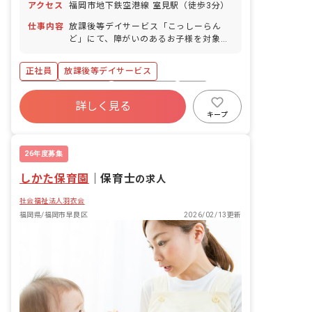
アクセス
福岡市地下鉄空港線 室見駅（徒歩3分）
仕事内容
放課後等デイサービス「こっしーらん
ど」にて、障がいのあるお子様を対象
に、生活スキルや社会性の向上に向けた
支援・指導を行います。 具体的な業務内
正社員
放課後等デイサービス
容は以下の通りです。 ・構造化やペアレ
ントトレーニング等を用いた療育・支援
ボーナス・賞与あり
社会保険完備
有給
・身体や手先を使った活動プログラムの
詳しく見る
残業少なめ
昇給昇進あり
車通勤可
サポート ・買い物、散歩、大型公園、教
キープ
育施設など、外出プログラムのサポート
駅近5分以内
交通費支給
・学校やご自宅への送迎（対象エリア:西
区、早良区、中央区、城南区）
26年度募集
しかた保育園
｜
保育士
の求人
社会福祉法人羽衣会
福岡県/福岡市早良区
2026/02/13更新