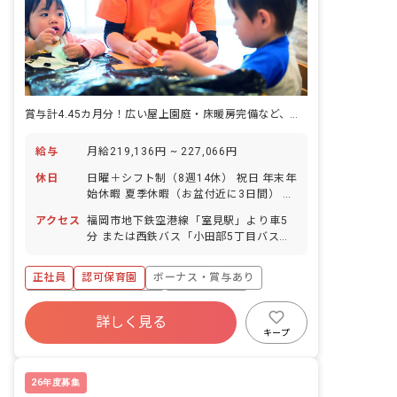
賞与計4.45カ月分！広い屋上園庭・床暖房完備など、快適な保育環境です
給与
月給219,136円 ~ 227,066円
休日
日曜＋シフト制（8週14休） 祝日 年末年
始休暇 夏季休暇（お盆付近に3日間） 有
給休暇（5日以上の連休も相談OK） 慶弔
アクセス
福岡市地下鉄空港線「室見駅」より車5
休暇 産前産後・育児休暇（取得率、復帰
分 または西鉄バス「小田部5丁目バス
率共に100%） 介護・看護休暇 系列園へ
停」下車後徒歩3分 ■マイカー・バイ
お子様の入園OK
ク・自転車通勤OK（園で駐車場を提供し
正社員
認可保育園
ボーナス・賞与あり
ます） ■住宅街の中にあり、周辺にはお
散歩に行ける公園もあります。最寄り駅
寮・住宅・家賃補助あり
社会保険完備
にはショッピングモールもあり、終業後
詳しく見る
有給
退職金制度
残業少なめ
のお買い物にも便利です。
キープ
昇給昇進あり
産休育休制度
26年度募集