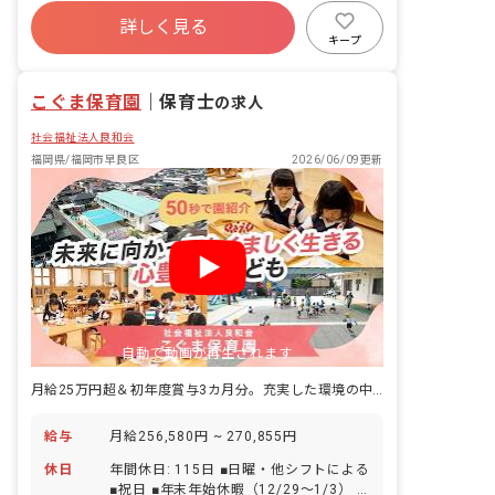
ボーナス・賞与あり
土日祝休み
有給
詳しく見る
残業少なめ
昇給昇進あり
産休育休制度
キープ
社会福祉法人
車通勤可
こぐま保育園
｜
保育士
の求人
社会福祉法人良和会
福岡県/福岡市早良区
2026/06/09更新
自動で動画が再生されます
月給25万円超＆初年度賞与3カ月分。充実した環境の中で働きませんか？
給与
月給256,580円 ~ 270,855円
休日
年間休日: 115日 ■日曜・他シフトによる
■祝日 ■年末年始休暇（12/29～1/3） ■