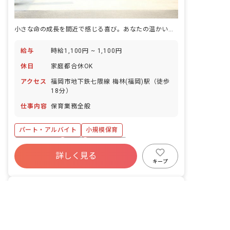
小さな命の成長を間近で感じる喜び。あなたの温かい手で、未来を育みませんか？
給与
時給1,100円 ~ 1,100円
休日
家庭都合休OK
アクセス
福岡市地下鉄七隈線 梅林(福岡)駅（徒歩
18分）
仕事内容
保育業務全般
パート・アルバイト
小規模保育
社会保険完備
有給
残業少なめ
詳しく見る
車通勤可
乳児保育のみ
正社員登用
キープ
4月入職OK
未経験歓迎
非公開の求人多数！ 紹介登録はこちら
BALANCE保育園
｜
保育士
の求人
福岡市早良区の求人を紹介してもらう
株式会社blan.co
福岡県/福岡市早良区
2025/11/19更新