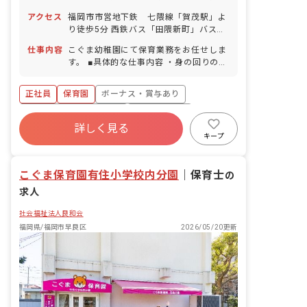
有給休暇（1日単位での取得可）※6カ月
アクセス
福岡市市営地下鉄 七隈線「賀茂駅」よ
経過後に年次有給として10日付与 ■産前
り徒歩5分 西鉄バス「田隈新町」バス停
産後・育児休暇（取得率100％・復帰率
より徒歩5分 ■マイカー、バイク、自転
100％）
仕事内容
こぐま幼稚園にて保育業務をお任せしま
車通勤可（駐車場代自己負担、無料駐輪
す。 ■具体的な仕事内容 ・身の回りのお
場完備）
世話 ・生活習慣を身につけさせる ・年
齢に合わせた成長を援助
正社員
保育園
ボーナス・賞与あり
寮・住宅・家賃補助あり
社会保険完備
詳しく見る
有給
福利厚生充実
退職金制度
キープ
残業少なめ
昇給昇進あり
こぐま保育園有住小学校内分園
｜
保育士
の
求人
社会福祉法人良和会
福岡県/福岡市早良区
2026/05/20更新