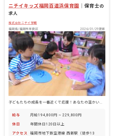
ニチイキッズ福岡百道浜保育園
｜
保育士
の
求人
株式会社ニチイ学館
福岡県/福岡市早良区
2026/01/29更新
子どもたちの成長を一番近くで応援！あなたの温かい心が輝く場所です
給与
月給194,800円 ~ 229,800円
休日
年間休日120日以上
アクセス
福岡市地下鉄空港線 西新駅（徒歩13