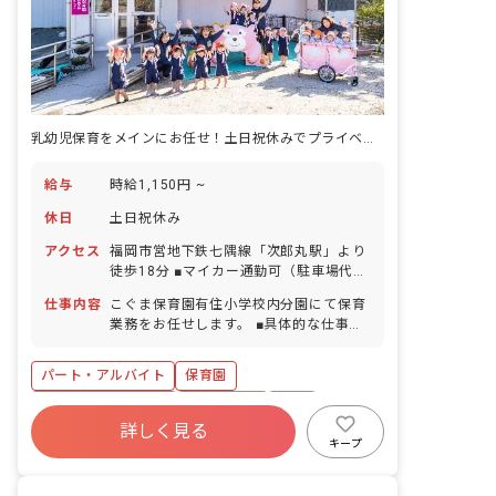
乳幼児保育をメインにお任せ！土日祝休みでプライベートも充実！
給与
時給1,150円 ~
休日
土日祝休み
アクセス
福岡市営地下鉄七隅線「次郎丸駅」より
徒歩18分 ■マイカー通勤可（駐車場代自
己負担）
仕事内容
こぐま保育園有住小学校内分園にて保育
業務をお任せします。 ■具体的な仕事内
容 ・保育業務全般（0才～2才までの乳
幼児保育）
パート・アルバイト
保育園
ボーナス・賞与あり
土日祝休み
有給
詳しく見る
残業少なめ
昇給昇進あり
産休育休制度
キープ
社会福祉法人
車通勤可