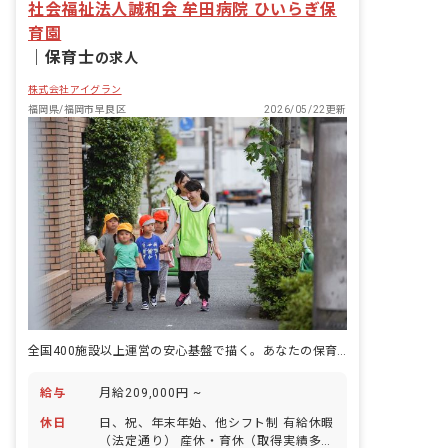
社会福祉法人誠和会 牟田病院 ひいらぎ保
育園
｜
保育士
の求人
株式会社アイグラン
福岡県/福岡市早良区
2026/05/22更新
全国400施設以上運営の安心基盤で描く。あなたの保育キャリアを応援します。
給与
月給209,000円 ~
休日
日、祝、年末年始、他シフト制 有給休暇
（法定通り） 産休・育休（取得実績多