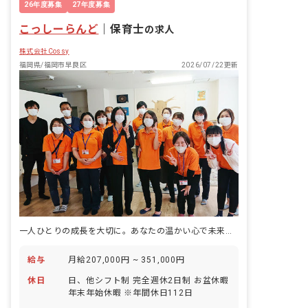
26年度募集
27年度募集
こっしーらんど
｜
保育士
の求人
株式会社Cossy
福岡県/福岡市早良区
2026/07/22更新
一人ひとりの成長を大切に。あなたの温かい心で未来を育みませんか？
給与
月給207,000円 ~ 351,000円
休日
日、他シフト制 完全週休2日制 お盆休暇
年末年始休暇 ※年間休日112日