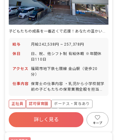
子どもたちの成長を一番近くで応援！あなたの温かい心が輝く場所がここにあります。
給与
月給242,538円 ~ 257,378円
休日
日、祝、他シフト制 有給休暇 ※年間休
日110日
アクセス
福岡市地下鉄七隈線 金山駅（徒歩20
分）
仕事内容
保育士の仕事内容 ・乳児から小学校就学
前の子どもたちの保育業務全般を担当し
ます。 ・子どもたちの生活全般のお世話
をしながら、心身の発達を促し、社会性
正社員
認可保育園
ボーナス・賞与あり
を養います。 ・食事、睡眠、排泄、清
潔、衣類の着脱など、基本的な生活習慣
寮・住宅・家賃補助あり
社会保険完備
の習得をサポートします。 ■園児年齢
詳しく見る
有給
退職金制度
昇給昇進あり
層：0～5歳児
キープ
社会福祉法人
車通勤可