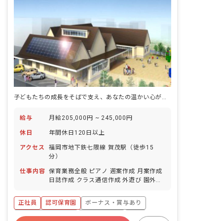
子どもたちの成長をそばで支え、あなたの温かい心が輝く場所。一緒に未来を育みませんか？
給与
月給205,000円 ~ 245,000円
休日
年間休日120日以上
アクセス
福岡市地下鉄七隈線 賀茂駅（徒歩15
分）
仕事内容
保育業務全般 ピアノ 週案作成 月案作成
日誌作成 クラス通信作成 外遊び 園外へ
のお散歩 ■園児年齢層：0～5歳児
正社員
認可保育園
ボーナス・賞与あり
年間休日120日以上
社会保険完備
有給