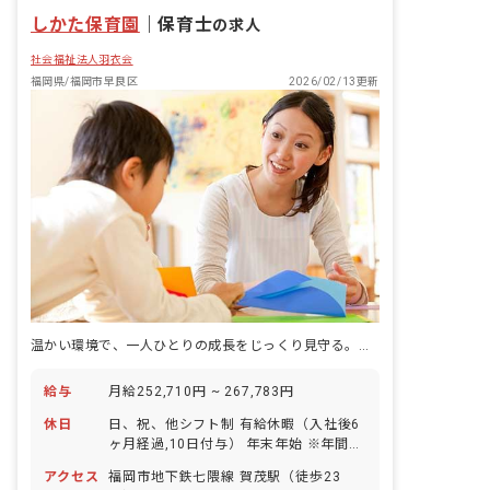
しかた保育園
｜
保育士
の求人
社会福祉法人羽衣会
福岡県/福岡市早良区
2026/02/13更新
温かい環境で、一人ひとりの成長をじっくり見守る。そんな理想の保育をここで実現しましょう。
給与
月給252,710円 ~ 267,783円
休日
日、祝、他シフト制 有給休暇（入社後6
ヶ月経過,10日付与） 年末年始 ※年間休
日110日
アクセス
福岡市地下鉄七隈線 賀茂駅（徒歩23