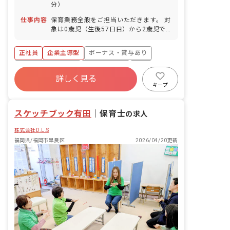
分）
仕事内容
保育業務全般をご担当いただきます。 対
象は0歳児（生後57日目）から2歳児で
す。 具体的な業務内容: ・授乳、おむつ
交換、着替え・食事の補助 ・保護者対応
正社員
企業主導型
ボーナス・賞与あり
・環境整備 ・帳票作成 ■園児年齢層：0
～2歳児
年間休日120日以上
社会保険完備
有給
詳しく見る
福利厚生充実
残業少なめ
昇給昇進あり
キープ
産休育休制度
スケッチブック有田
｜
保育士
の求人
株式会社D.L.S
福岡県/福岡市早良区
2026/04/20更新