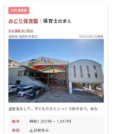
26年度募集
みどり保育園
｜
保育士
の求人
社会福祉法人緑会
福岡県/福岡市早良区
2026/06/26更新
主担当なしで、子どもたちとじっくり向き合う。あなたの温かい手が、未来を育みます。
給与
時給1,057円 ~ 1,057円
休日
土日祝休み