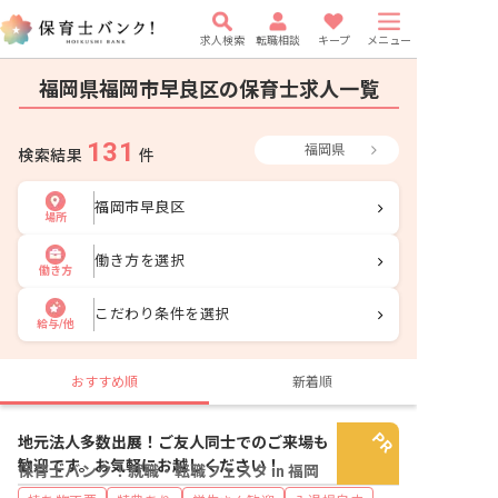
求人検索
転職相談
キープ
メニュー
福岡県福岡市早良区の保育士求人一覧
131
福岡県
検索結果
件
福岡市早良区
場所
働き方を選択
働き方
こだわり条件を選択
給与/他
おすすめ順
新着順
地元法人多数出展！ご友人同士でのご来場も
歓迎です。お気軽にお越しください！
保育士バンク！就職・転職フェスタ in 福岡