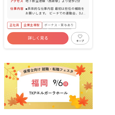
アクセス
地下鉄空港線「西新駅」より徒歩2分
与／取得率70％／1時間単位から取得可
／5日以上の連休有休使用で取得可） 慶
仕事内容
■具体的な仕事内容 最初は担任の補助を
弔休暇 産前産後・育児休暇（取得率
お願いします。 ビーチでの運動会、DJ
100％・復帰率70％） 介護・看護休暇
による音楽教室、地域イベントへの参
※年間休日107日（有休は別途付与）
加、音楽フェスや川下り体験など、こど
正社員
企業主導型
ボーナス・賞与あり
も達に輝く大人の姿を見せるお仕事で
す。 ■保育理念 「全てはこども中心」
寮・住宅・家賃補助あり
社会保険完備
私たちの保育の質は、こどもにかかわる
詳しく見る
有給
残業少なめ
昇給昇進あり
大人の質だと考えます。 身近な大人を真
キープ
似て育つこども達。 こどもと関わる職員
産休育休制度
社会福祉法人
の視野が広ければ、こどもの視野も広が
る。 ​こども達のために、今よりちょっぴ
り自分のことを好きになりませんか？ ■
保育のこだわり 「食育」食べることは生
きること 「英語」こどもの将来が広がる
「経済」お金を生む力を磨く 「芸術」こ
どもの可能性を育てる 英語やこどもクッ
キングで、自立して生きていくための力
を身につけるためのお手伝い。 月に1回
程度の園外保育でこども達が「やってみ
たい」「行ってみたい」と思うことを実
現するお手伝い。 こども達が将来なりた
いものになれるようにするためのお手伝
いをしています。