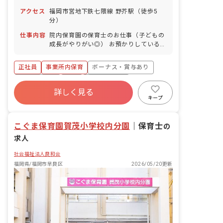
数） 介護休業 慶弔休暇 ※年間休日107
アクセス
福岡市営地下鉄七隈線 野芥駅（徒歩5
日
分）
仕事内容
院内保育園の保育士のお仕事（子どもの
成長がやりがい◎） お預かりしている子
ども達についてお世話をお願いします ・
食事・睡眠・排泄・清潔・衣類の着脱等
正社員
事業所内保育
ボーナス・賞与あり
・集団生活を通じた社会性の装着 ・行事
の計画・実行、お知らせの作成
社会保険完備
有給
福利厚生充実
詳しく見る
退職金制度
昇給昇進あり
産休育休制度
キープ
未経験歓迎
こぐま保育園賀茂小学校内分園
｜
保育士
の
求人
社会福祉法人良和会
福岡県/福岡市早良区
2026/05/20更新