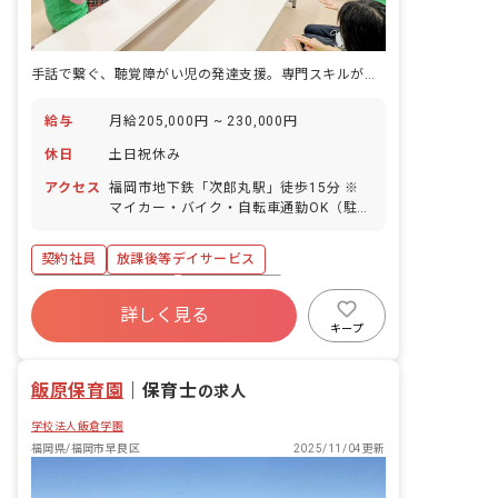
手話で繋ぐ、聴覚障がい児の発達支援。専門スキルが活かせる職場。
給与
月給205,000円 ~ 230,000円
休日
土日祝休み
アクセス
福岡市地下鉄「次郎丸駅」徒歩15分 ※
マイカー・バイク・自転車通勤OK（駐車
場・駐輪場無料）
契約社員
放課後等デイサービス
ボーナス・賞与あり
社会保険完備
詳しく見る
土日祝休み
有給
福利厚生充実
キープ
残業少なめ
昇給昇進あり
産休育休制度
飯原保育園
｜
保育士
の求人
学校法人飯倉学園
福岡県/福岡市早良区
2025/11/04更新