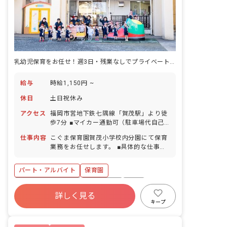
乳幼児保育をお任せ！週3日・残業なしでプライベートと両立がしやすい！
給与
時給1,150円 ~
休日
土日祝休み
アクセス
福岡市営地下鉄七隅線「賀茂駅」より徒
歩7分 ■マイカー通勤可（駐車場代自己
負担）
仕事内容
こぐま保育園賀茂小学校内分園にて保育
業務をお任せします。 ■具体的な仕事内
容 ・保育業務全般（0才～2才までの乳
幼児保育）
パート・アルバイト
保育園
ボーナス・賞与あり
土日祝休み
有給
詳しく見る
残業少なめ
昇給昇進あり
産休育休制度
キープ
社会福祉法人
車通勤可