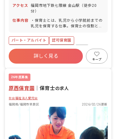
アクセス
福岡市地下鉄七隈線 金山駅（徒歩20
分）
仕事内容
・保育士とは、乳児から小学就前までの
乳児を保育する仕事。保育士の役割と
は、子ども達の生活全般のお世話をしな
がら、心身の発達を促し、社会性を養う
パート・アルバイト
認可保育園
こと。そして、食事や睡眠、排泄、清潔
さ、衣類の着脱などの基本的な生活習慣
ボーナス・賞与あり
土日祝休み
有給
を身に付けていく。 0歳~就学前までの
詳しく見る
退職金制度
残業少なめ
昇給昇進あり
乳幼児 主に正規職員の休みの代替え保育
キープ
士となります。 ピアノを弾いたり主で保
社会福祉法人
車通勤可
育したりはしません。 ■園児年齢層：0
～5歳児
26年度募集
原西保育園
｜
保育士
の求人
社会福祉法人愛児会
福岡県/福岡市早良区
2026/02/26更新