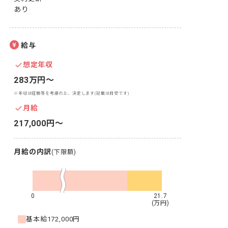
あり
給与
想定年収
283万円〜
※年収は経験等を考慮の上、決定します(記載は目安です)
月給
217,000円〜
月給の内訳
(下限額)
0
21.7
(万円)
基本給
172,000円