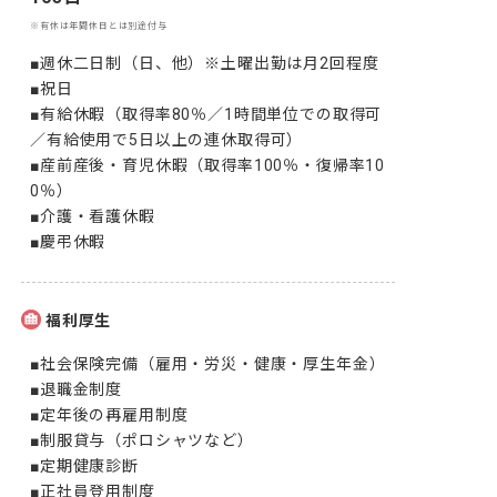
※有休は年間休日とは別途付与
■週休二日制（日、他）※土曜出勤は月2回程度

■祝日

■有給休暇（取得率80％／1時間単位での取得可
／有給使用で5日以上の連休取得可）

■産前産後・育児休暇（取得率100％・復帰率10
0％）

■介護・看護休暇

■慶弔休暇
福利厚生
■社会保険完備（雇用・労災・健康・厚生年金）

■退職金制度

■定年後の再雇用制度

■制服貸与（ポロシャツなど）

■定期健康診断

■正社員登用制度
