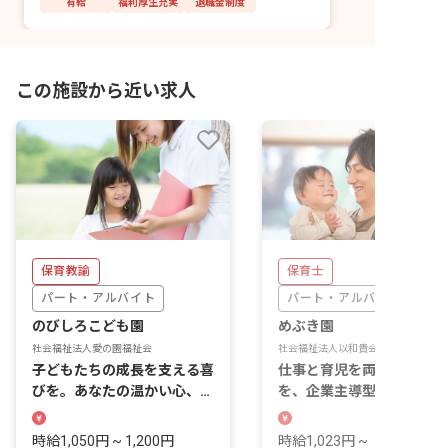
有給
福利厚生充実
退職金制度
この施設から近い求人
保育教諭
保育士
パート・アルバイト
パート・アルバイト
のびしろこども園
めぶき園
社会福祉法人愛の園福祉会
社会福祉法人以和貴会
子どもたちの成長を支える喜
仕事と育児を両立する保護
びを。あなたの温かい心、こ
を、企業主導型保育の現場
こで輝かせませんか？
ら支える仕事です。
時給1,050円 ~ 1,200円
時給1,023円 ~