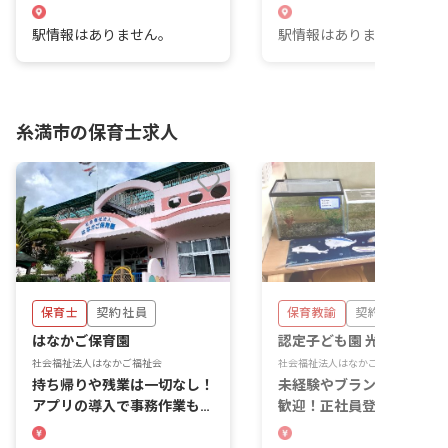
駅情報はありません。
駅情報はありません。
糸満市の保育士求人
保育士
契約社員
保育教諭
契約社員
はなかご保育園
認定子ども園 光洋こども
社会福祉法人はなかご福祉会
社会福祉法人はなかご福祉会
持ち帰りや残業は一切なし！
未経験やブランクがある方
アプリの導入で事務作業もス
歓迎！正社員登用制度でキ
ムーズです。
リアアップも！