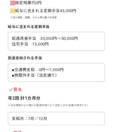
固定残業代
0円
給与に含まれる定額手当
45,000円
※法人規定、経験、スキル等に基づき決定
給与に含まれる定額手当
処遇改善手当　30,000円～50,000円

住宅手当　15,000円
別途支給される手当
■交通費支給　0円～7,000円

■時間外手当（法定通り）
賞与
年2回 計1カ月分
※会社業績および個人の勤務評価により決定します(記載は目安です)
支給月：7月／12月