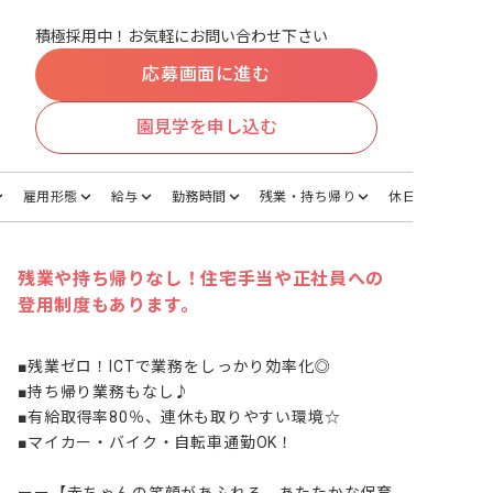
積極採用中！お気軽にお問い合わせ下さい
応募画面に進む
園見学を申し込む
雇用形態
給与
勤務時間
残業・持ち帰り
休日・休暇
残業や持ち帰りなし！住宅手当や正社員への
登用制度もあります。
■残業ゼロ！ICTで業務をしっかり効率化◎

■持ち帰り業務もなし♪

■有給取得率80％、連休も取りやすい環境☆

■マイカー・バイク・自転車通勤OK！
