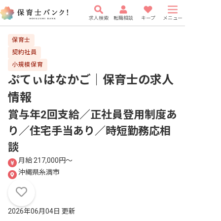
求人検索
転職相談
キープ
メニュー
保育士
契約社員
小規模保育
ぷてぃはなかご｜保育士
の求人
情報
賞与年2回支給／正社員登用制度あ
り／住宅手当あり／時短勤務応相
談
月給 217,000円〜
沖縄県糸満市
2026年06月04日 更新