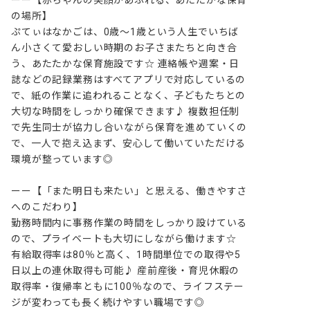
ーー【赤ちゃんの笑顔があふれる、あたたかな保育
の場所】

ぷてぃはなかごは、0歳〜1歳という人生でいちば
ん小さくて愛おしい時期のお子さまたちと向き合
う、あたたかな保育施設です☆ 連絡帳や週案・日
誌などの記録業務はすべてアプリで対応しているの
で、紙の作業に追われることなく、子どもたちとの
大切な時間をしっかり確保できます♪ 複数担任制
で先生同士が協力し合いながら保育を進めていくの
で、一人で抱え込まず、安心して働いていただける
環境が整っています◎

ーー【「また明日も来たい」と思える、働きやすさ
へのこだわり】

勤務時間内に事務作業の時間をしっかり設けている
ので、プライベートも大切にしながら働けます☆ 
有給取得率は80％と高く、1時間単位での取得や5
日以上の連休取得も可能♪ 産前産後・育児休暇の
取得率・復帰率ともに100％なので、ライフステー
ジが変わっても長く続けやすい職場です◎