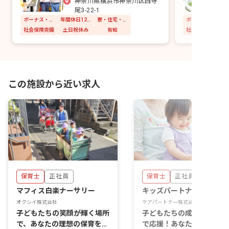
神奈川県横浜市神奈川区西寺
尾3-22-1
ボーナス・賞与あり
年間休日120日以上
寮・住宅・家賃補助あり
社会保険完備
土日祝休み
有給
社会保険完備
この施設から近い求人
保育士
正社員
保育士
正社員
マフィス白楽ナーサリー
キッズパートナー六角橋
オクシイ株式会社
ケアパートナー株式会社
子どもたちの笑顔が輝く場所
子どもたちの成長を一番近
で、あなたの理想の保育を実
で応援！あなたの温かい心