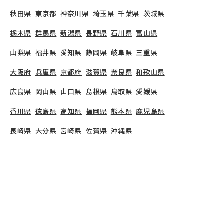
秋田県
東京都
神奈川県
埼玉県
千葉県
茨城県
栃木県
群馬県
新潟県
長野県
石川県
富山県
山梨県
福井県
愛知県
静岡県
岐阜県
三重県
大阪府
兵庫県
京都府
滋賀県
奈良県
和歌山県
広島県
岡山県
山口県
島根県
鳥取県
愛媛県
香川県
徳島県
高知県
福岡県
熊本県
鹿児島県
長崎県
大分県
宮崎県
佐賀県
沖縄県
TOP
神奈川県
横浜市
神奈川区
白幡保育園
保育士の求人（正社員）
白幡保育園
で募集している保育士求人の詳細ページ
です。保育士バンクでは、白幡保育園の募集情報に
精通したキャリアアドバイザーが、求人情報や転職
活動をサポートします。
神奈川県
で保育士・幼稚園
教諭の求人をお探しの方にピッタリです。認可保育