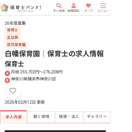
求人検索
転職相談
キープ
メニュー
26年度募集
保育士
正社員
認可保育園
白幡保育園｜保育士
の求人情報
保育士
月給 255,702円〜276,208円
神奈川県横浜市神奈川区
2026年02月12日 更新
働く環境
施設・法人
ギャラリー
求人内容