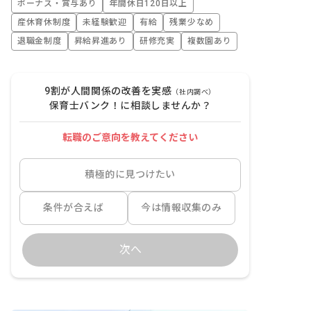
ボーナス・賞与あり
年間休日120日以上
産休育休制度
未経験歓迎
有給
残業少なめ
退職金制度
昇給昇進あり
研修充実
複数園あり
9割が人間関係の改善を実感
（社内調べ）
保育士バンク！に相談しませんか？
転職のご意向を教えてください
積極的に見つけたい
条件が合えば
今は情報収集のみ
次へ