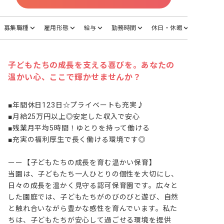
募集職種
雇用形態
給与
勤務時間
休日・休暇
子どもたちの成長を支える喜びを。あなたの
温かい心、ここで輝かせませんか？
■年間休日123日☆プライベートも充実♪

■月給25万円以上◎安定した収入で安心

■残業月平均5時間！ゆとりを持って働ける

■充実の福利厚生で長く働ける環境です◎

ーー【子どもたちの成長を育む温かい保育】

当園は、子どもたち一人ひとりの個性を大切にし、
日々の成長を温かく見守る認可保育園です。広々と
した園庭では、子どもたちがのびのびと遊び、自然
と触れ合いながら豊かな感性を育んでいます。私た
ちは、子どもたちが安心して過ごせる環境を提供