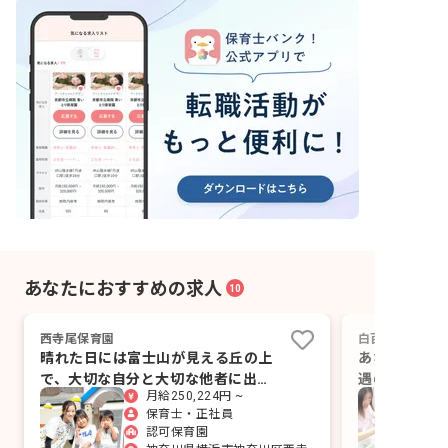
あなたにおすすめの求人
10
西寺尾保育園
白百合乳児保育
晴れた日には富士山が見える丘の上
あなたらしく
で、大切な自分と大切な他者に出会
遇のもと、ご
月給250,224円 ~
う保育園です。
保育士・正社員
認可保育園