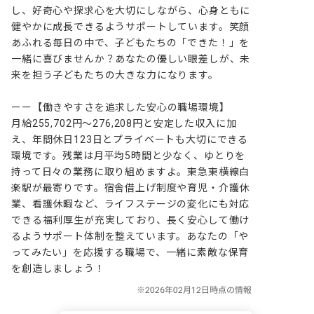
し、好奇心や探求心を大切にしながら、心身ともに
健やかに成長できるようサポートしています。笑顔
あふれる毎日の中で、子どもたちの「できた！」を
一緒に喜びませんか？あなたの優しい眼差しが、未
来を担う子どもたちの大きな力になります。

ーー【働きやすさを追求した安心の職場環境】

月給255,702円～276,208円と安定した収入に加
え、年間休日123日とプライベートも大切にできる
環境です。残業は月平均5時間と少なく、ゆとりを
持って日々の業務に取り組めますよ。東急東横線白
楽駅が最寄りです。宿舎借上げ制度や育児・介護休
業、看護休暇など、ライフステージの変化にも対応
できる福利厚生が充実しており、長く安心して働け
るようサポート体制を整えています。あなたの「や
ってみたい」を応援する職場で、一緒に素敵な保育
を創造しましょう！