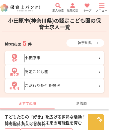
求人検索
転職相談
キープ
メニュー
小田原市(神奈川県)の認定こども園の保
育士求人一覧
5
神奈川県
検索結果
件
小田原市
場所
認定こども園
働き方
こだわり条件を選択
給与/他
おすすめ順
新着順
子どもたちの「好き」を広げる多彩な活動！
絵本やリトミックなど未来の可能性を育む
社会福祉法人歩育の会