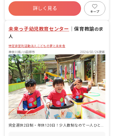
社会保険完備
有給
残業少なめ
詳しく見る
昇給昇進あり
産休育休制度
車通勤可
キープ
正社員登用
未経験歓迎
未来っ子幼児教育センター
｜
保育教諭
の求
人
特定非営利活動法人こどもの夢と未来舎
神奈川県/小田原市
2026/02/26更新
完全週休2日制・年休120日！少人数制なので一人ひとりに向き合えます