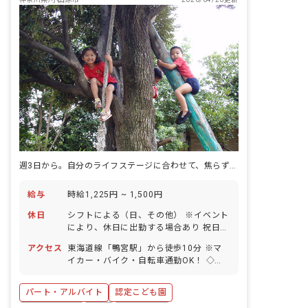
週3日から。自分のライフステージに合わせて、焦らず働き続けられる。
給与
時給1,225円 ~ 1,500円
休日
シフトによる（日、その他） ※イベント
により、休日に出勤する場合あり 祝日
有給休暇（法定通り付与）※取得率
アクセス
東海道線「鴨宮駅」から徒歩10分 ※マ
95％！ 産休育休制度（3名の取得実績あ
イカー・バイク・自転車通勤OK！ ◇住
り） ■産休育休制度の取得率、復帰率と
宅街にあり、近くのコンビニまでは徒歩
もに100％！ 時短での復職も可能。ライ
10分以内！園の目の前には図書館もあり
フステージの変化に合わせて長く安心し
パート・アルバイト
認定こども園
ます。
て活躍できる職場です。