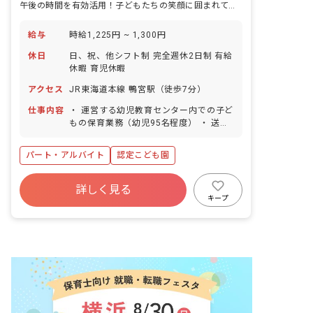
午後の時間を有効活用！子どもたちの笑顔に囲まれて、あなたらしく輝きませんか？
給与
時給1,225円 ~ 1,300円
休日
日、祝、他シフト制 完全週休2日制 有給
休暇 育児休暇
アクセス
JR東海道本線 鴨宮駅（徒歩7分）
仕事内容
・ 運営する幼児教育センター内での子ど
もの保育業務（幼児95名程度） ・ 送迎
の補助業務はございません。
パート・アルバイト
認定こども園
詳しく見る
キープ