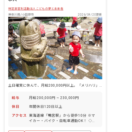
特定非営利活動法人こどもの夢と未来舎
神奈川県/小田原市
2026/04/20更新
土日確実に休んで、月給200,000円以上。「メリハリ」が叶う環保育園。
給与
月給200,000円 ~ 230,000円
休日
年間休日120日以上
アクセス
東海道線「鴨宮駅」から徒歩10分 ※マ
イカー・バイク・自転車通勤OK！ ◇住
宅街にあり、近くのコンビニまでは徒歩
10分以内！園の目の前には図書館もあり