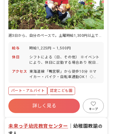
週3日から、自分のペースで。土曜時給1,300円以上で、無理なく稼げる。
給与
時給1,225円 ~ 1,500円
休日
シフトによる（日、その他） ※イベント
により、休日に出勤する場合あり 祝日
有給休暇（法定通り付与）※取得率
アクセス
東海道線「鴨宮駅」から徒歩10分 ※マ
95％！ 産休育休制度（3名の取得実績あ
イカー・バイク・自転車通勤OK！ ◇住
り） ■産休育休制度の取得率、復帰率と
宅街にあり、近くのコンビニまでは徒歩
もに100％！ 時短での復職も可能。ライ
10分以内！園の目の前には図書館もあり
フステージの変化に合わせて長く安心し
パート・アルバイト
認定こども園
ます。
て活躍できる職場です。
社会保険完備
有給
残業少なめ
詳しく見る
昇給昇進あり
産休育休制度
車通勤可
キープ
正社員登用
未経験歓迎
未来っ子幼児教育センター
｜
幼稚園教諭
の
求人