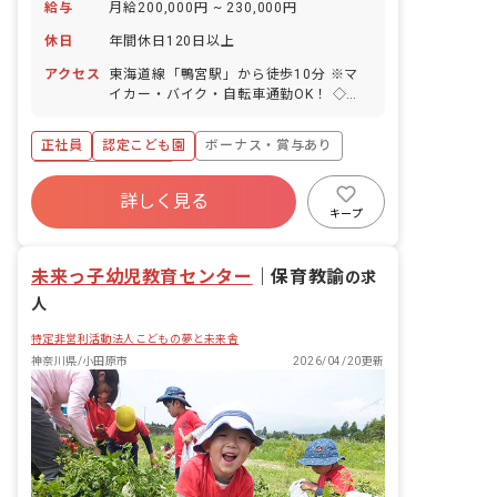
給与
月給200,000円 ~ 230,000円
休日
年間休日120日以上
アクセス
東海道線「鴨宮駅」から徒歩10分 ※マ
イカー・バイク・自転車通勤OK！ ◇住
宅街にあり、近くのコンビニまでは徒歩
10分以内！園の目の前には図書館もあり
正社員
認定こども園
ボーナス・賞与あり
ます。
年間休日120日以上
詳しく見る
寮・住宅・家賃補助あり
社会保険完備
キープ
有給
昇給昇進あり
産休育休制度
車通勤可
未来っ子幼児教育センター
｜
保育教諭
の求
人
特定非営利活動法人こどもの夢と未来舎
神奈川県/小田原市
2026/04/20更新