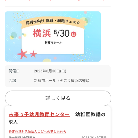
開催日
2026年8月30日(日)
会場
新都市ホール（そごう横浜店9階）
詳しく見る
未来っ子幼児教育センター
｜
幼稚園教諭
の
求人
特定非営利活動法人こどもの夢と未来舎
神奈川県/小田原市
2026/04/20更新