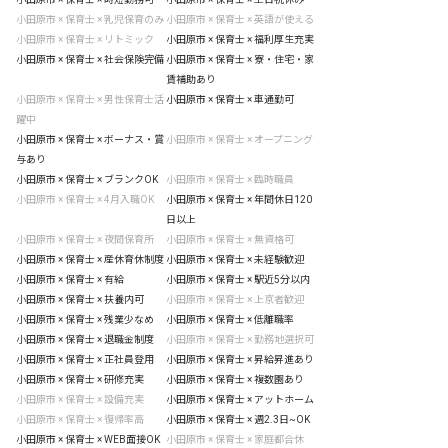
小田原市 × 保育士 × 乳児保育のみ
小田原市 × 保育士 × 英語が使える
小田原市 × 保育士 × リトミック
小田原市 × 保育士 × 福利厚生充実
小田原市 × 保育士 × 社会保険完備
小田原市 × 保育士 × 寮・住宅・家
賃補助あり
小田原市 × 保育士 × 男性保育士活
小田原市 × 保育士 × 車通勤可
躍中
小田原市 × 保育士 × ボーナス・賞
小田原市 × 保育士 × オープニング
与あり
小田原市 × 保育士 × ブランクOK
小田原市 × 保育士 × 臨時職員
小田原市 × 保育士 × 4月入職OK
小田原市 × 保育士 × 年間休日120
日以上
小田原市 × 保育士 × 夜間保育所
小田原市 × 保育士 × 無資格可
小田原市 × 保育士 × 産休育休制度
小田原市 × 保育士 × 未経験歓迎
小田原市 × 保育士 × 有給
小田原市 × 保育士 × 駅近5分以内
小田原市 × 保育士 × 扶養内可
小田原市 × 保育士 × 上京者歓迎
小田原市 × 保育士 × 残業少なめ
小田原市 × 保育士 × 低離職率
小田原市 × 保育士 × 退職金制度
小田原市 × 保育士 × 勤務地選択可
小田原市 × 保育士 × 正社員登用
小田原市 × 保育士 × 昇給昇進あり
小田原市 × 保育士 × 研修充実
小田原市 × 保育士 × 複数園あり
小田原市 × 保育士 × 設備充実
小田原市 × 保育士 × アットホーム
小田原市 × 保育士 × 復帰率高
小田原市 × 保育士 × 週2.3日~OK
小田原市 × 保育士 × WEB面接OK
小田原市 × 保育士 × 家庭都合休