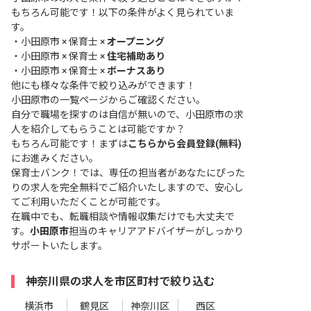
もちろん可能です！以下の条件がよく見られていま
す。
・
小田原市 × 保育士 ×
オープニング
・
小田原市 × 保育士 ×
住宅補助あり
・
小田原市 × 保育士 ×
ボーナスあり
他にも様々な条件で絞り込みができます！
小田原市の一覧ページ
からご確認ください。
自分で職場を探すのは自信が無いので、小田原市の求
人を紹介してもらうことは可能ですか？
もちろん可能です！まずは
こちらから会員登録(無料)
にお進みください。
保育士バンク！では、専任の担当者があなたにぴった
りの求人を完全無料でご紹介いたしますので、安心し
てご利用いただくことが可能です。
在職中でも、転職相談や情報収集だけでも大丈夫で
す。
小田原市
担当のキャリアアドバイザーがしっかり
サポートいたします。
神奈川県の求人を市区町村で絞り込む
横浜市
鶴見区
神奈川区
西区