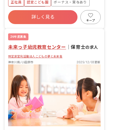
正社員
認定こども園
ボーナス・賞与あり
ます。
年間休日120日以上
詳しく見る
寮・住宅・家賃補助あり
社会保険完備
キープ
有給
残業少なめ
昇給昇進あり
産休育休制度
26年度募集
未来っ子幼児教育センター
｜
保育士
の求人
特定非営利活動法人こどもの夢と未来舎
神奈川県/小田原市
2025/12/03更新