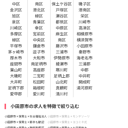
中区
南区
保土ケ谷区
磯子区
金沢区
港北区
戸塚区
港南区
旭区
緑区
瀬谷区
栄区
泉区
青葉区
都筑区
川崎市
川崎区
幸区
中原区
高津区
多摩区
宮前区
麻生区
相模原市
緑区
中央区
南区
横須賀市
平塚市
鎌倉市
藤沢市
小田原市
茅ヶ崎市
逗子市
三浦市
秦野市
厚木市
大和市
伊勢原市
海老名市
座間市
南足柄市
綾瀬市
三浦郡
葉山町
高座郡
寒川町
中郡
大磯町
二宮町
足柄上郡
中井町
大井町
松田町
山北町
開成町
足柄下郡
箱根町
真鶴町
湯河原町
愛甲郡
愛川町
清川村
小田原市の求人を特徴で絞り込む
小田原市 × 保育士 × 社会福祉法人
小田原市 × 保育士 × モンテソーリ
小田原市 × 保育士 × 新卒も歓迎
小田原市 × 保育士 × ヨコミネ式
小田原市 × 保育士 × 時短勤務可
小田原市 × 保育士 × 土日祝休み