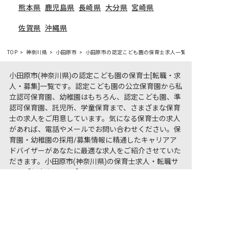
熊本県
鹿児島県
長崎県
大分県
宮崎県
佐賀県
沖縄県
TOP
神奈川県
小田原市
小田原市の認定こども園の保育士求人一覧
小田原市(神奈川県)の認定こども園の保育士[転職・求
人・募集]一覧です。認定こども園の公立保育園から私
立認可保育園、幼稚園はもちろん、認定こども園、準
認可保育園、託児所、学童保育まで、さまざまな保育
士の求人をご用意しています。気になる保育士の求人
があれば、電話やメールでお問い合わせください。保
育園・幼稚園の採用/募集情報に精通したキャリアア
ドバイザーがあなたに最適な求人をご紹介させていた
だきます。小田原市(神奈川県)の保育士求人・転職サ
イト【保育士バンク!】
非公開の求人多数！ 紹介登録はこちら
小田原市の求人を紹介してもらう
保育士バンク！は
あなたに合う職場を一緒にお探します