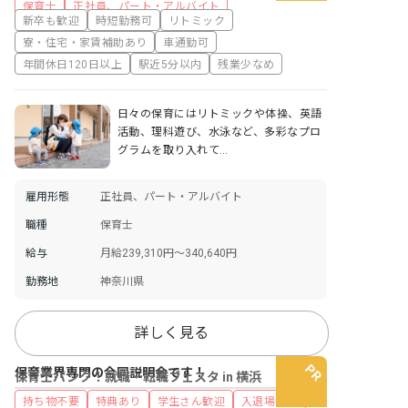
保育士
正社員、パート・アルバイト
新卒も歓迎
時短勤務可
リトミック
寮・住宅・家賃補助あり
車通勤可
年間休日120日以上
駅近5分以内
残業少なめ
日々の保育にはリトミックや体操、英語
活動、理科遊び、水泳など、多彩なプロ
グラムを取り入れて…
雇用形態
正社員、パート・アルバイト
職種
保育士
給与
月給239,310円～340,640円
勤務地
神奈川県
詳しく見る
保育業界専門の合同説明会です！
保育士バンク！就職・転職フェスタ in 横浜
持ち物不要
特典あり
学生さん歓迎
入退場自由