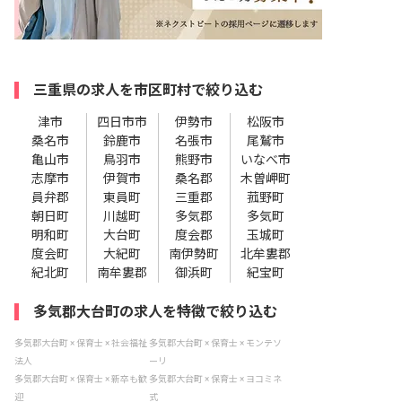
三重県の求人を市区町村で絞り込む
津市
四日市市
伊勢市
松阪市
桑名市
鈴鹿市
名張市
尾鷲市
亀山市
鳥羽市
熊野市
いなべ市
志摩市
伊賀市
桑名郡
木曽岬町
員弁郡
東員町
三重郡
菰野町
朝日町
川越町
多気郡
多気町
明和町
大台町
度会郡
玉城町
度会町
大紀町
南伊勢町
北牟婁郡
紀北町
南牟婁郡
御浜町
紀宝町
多気郡大台町の求人を特徴で絞り込む
多気郡大台町 × 保育士 × 社会福祉
多気郡大台町 × 保育士 × モンテソ
法人
ーリ
多気郡大台町 × 保育士 × 新卒も歓
多気郡大台町 × 保育士 × ヨコミネ
迎
式