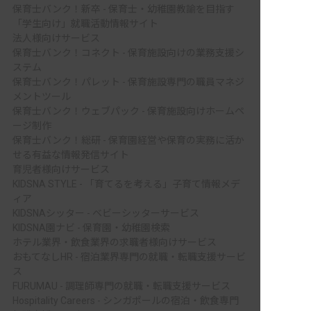
保育士バンク！新卒 - 保育士・幼稚園教諭を目指す
「学生向け」就職活動情報サイト
法人様向けサービス
保育士バンク！コネクト - 保育施設向けの業務支援シ
ステム
保育士バンク！パレット - 保育施設専門の職員マネジ
メントツール
保育士バンク！ウェブパック - 保育施設向けホームペ
ージ制作
保育士バンク！総研 - 保育園経営や保育の実務に活か
せる有益な情報発信サイト
育児者様向けサービス
KIDSNA STYLE - 「育てるを考える」子育て情報メデ
ィア
KIDSNAシッター - ベビーシッターサービス
KIDSNA園ナビ - 保育園・幼稚園検索
ホテル業界・飲食業界の求職者様向けサービス
おもてなしHR - 宿泊業界専門の就職・転職支援サービ
ス
FURUMAU - 調理師専門の就職・転職支援サービス
Hospitality Careers - シンガポールの宿泊・飲食専門