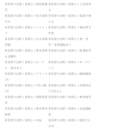
多気郡大台町 × 保育士 × 時短勤務
多気郡大台町 × 保育士 × 土日祝休
可
み
多気郡大台町 × 保育士 × 乳児保育
多気郡大台町 × 保育士 × 英語が使
のみ
える
多気郡大台町 × 保育士 × リトミッ
多気郡大台町 × 保育士 × 福利厚生
ク
充実
多気郡大台町 × 保育士 × 社会保険
多気郡大台町 × 保育士 × 寮・住
完備
宅・家賃補助あり
多気郡大台町 × 保育士 × 男性保育
多気郡大台町 × 保育士 × 車通勤可
士活躍中
多気郡大台町 × 保育士 × ボーナ
多気郡大台町 × 保育士 × オープニ
ス・賞与あり
ング
多気郡大台町 × 保育士 × ブランク
多気郡大台町 × 保育士 × 臨時職員
OK
多気郡大台町 × 保育士 × 4月入職
多気郡大台町 × 保育士 × 年間休日
OK
120日以上
多気郡大台町 × 保育士 × 夜間保育
多気郡大台町 × 保育士 × 無資格可
所
多気郡大台町 × 保育士 × 産休育休
多気郡大台町 × 保育士 × 未経験歓
制度
迎
多気郡大台町 × 保育士 × 有給
多気郡大台町 × 保育士 × 駅近5分
以内