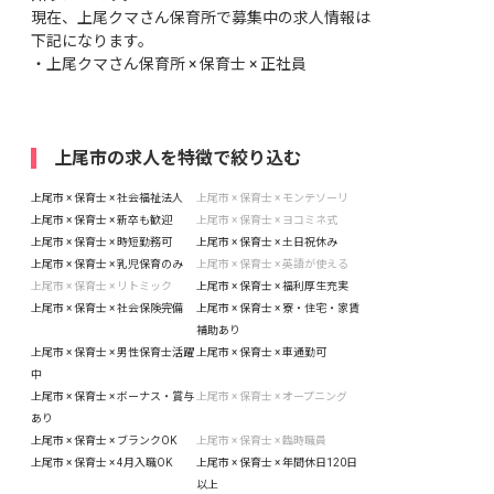
現在、上尾クマさん保育所で募集中の求人情報は
下記になります。
・
上尾クマさん保育所 × 保育士 × 正社員
上尾市の求人を特徴で絞り込む
上尾市 × 保育士 × 社会福祉法人
上尾市 × 保育士 × モンテソーリ
上尾市 × 保育士 × 新卒も歓迎
上尾市 × 保育士 × ヨコミネ式
上尾市 × 保育士 × 時短勤務可
上尾市 × 保育士 × 土日祝休み
上尾市 × 保育士 × 乳児保育のみ
上尾市 × 保育士 × 英語が使える
上尾市 × 保育士 × リトミック
上尾市 × 保育士 × 福利厚生充実
上尾市 × 保育士 × 社会保険完備
上尾市 × 保育士 × 寮・住宅・家賃
補助あり
上尾市 × 保育士 × 男性保育士活躍
上尾市 × 保育士 × 車通勤可
中
上尾市 × 保育士 × ボーナス・賞与
上尾市 × 保育士 × オープニング
あり
上尾市 × 保育士 × ブランクOK
上尾市 × 保育士 × 臨時職員
上尾市 × 保育士 × 4月入職OK
上尾市 × 保育士 × 年間休日120日
以上