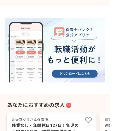
あなたにおすすめの求人
10
北大宮クマさん保育所
保育ルームぞう
残業なし・年間休日127日！乳児の
週5日、フル