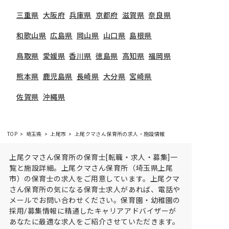
三重県
大阪府
兵庫県
京都府
滋賀県
奈良県
和歌山県
広島県
岡山県
山口県
島根県
鳥取県
愛媛県
香川県
徳島県
高知県
福岡県
熊本県
鹿児島県
長崎県
大分県
宮崎県
佐賀県
沖縄県
TOP
埼玉県
上尾市
上尾クマさん保育所の求人・施設情報
上尾クマさん保育所の保育士[転職・求人・募集]一
覧と施設詳細。上尾クマさん保育所（埼玉県上尾
市）の保育士の求人をご用意しています。上尾クマ
さん保育所の気になる保育士求人があれば、電話や
メールでお問い合わせください。保育園・幼稚園の
採用/募集情報に精通したキャリアアドバイザーが
あなたに最適な求人をご紹介させていただきます。