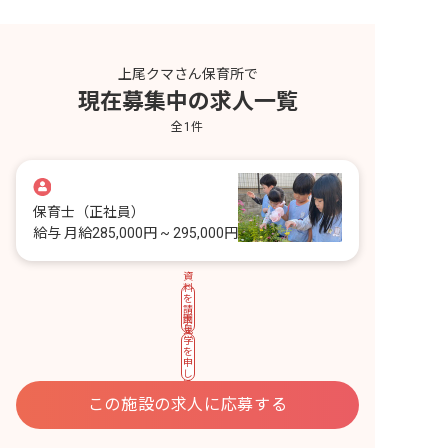
上尾クマさん保育所で
現在募集中の求人一覧
全
1
件
保育士
（正社員）
給与
月給285,000円 ~ 295,000円
資
料
を
請
園
求
見
す
学
る
を
申
し
込
む
この施設の求人に応募する