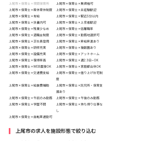
上尾市 × 保育士 × 夜間保育所
上尾市 × 保育士 × 無資格可
上尾市 × 保育士 × 産休育休制度
上尾市 × 保育士 × 未経験歓迎
上尾市 × 保育士 × 有給
上尾市 × 保育士 × 駅近5分以内
上尾市 × 保育士 × 扶養内可
上尾市 × 保育士 × 上京者歓迎
上尾市 × 保育士 × 残業少なめ
上尾市 × 保育士 × 低離職率
上尾市 × 保育士 × 退職金制度
上尾市 × 保育士 × 勤務地選択可
上尾市 × 保育士 × 正社員登用
上尾市 × 保育士 × 昇給昇進あり
上尾市 × 保育士 × 研修充実
上尾市 × 保育士 × 複数園あり
上尾市 × 保育士 × 設備充実
上尾市 × 保育士 × アットホーム
上尾市 × 保育士 × 復帰率高
上尾市 × 保育士 × 週2.3日~OK
上尾市 × 保育士 × WEB面接OK
上尾市 × 保育士 × 家庭都合休OK
上尾市 × 保育士 × 交通費支給
上尾市 × 保育士 × 借り上げ社宅制
度
上尾市 × 保育士 × 給食費補助
上尾市 × 保育士 × 託児所・保育支
援あり
上尾市 × 保育士 × 午前のみ勤務
上尾市 × 保育士 × 午後のみ勤務
上尾市 × 保育士 × 学歴不問
上尾市 × 保育士 × 持ち帰り仕事な
し
上尾市 × 保育士 × 自転車通勤可
上尾市の求人を施設形態で絞り込む