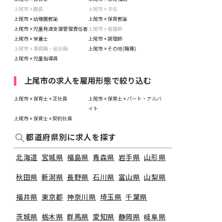
上尾市 × 園長
上尾市 × 主任
上尾市 × 幼稚園教諭
上尾市 × 保育教諭
上尾市 × 児童発達支援管理責任者
上尾市 × 看護師
上尾市 × 栄養士
上尾市 × 調理師
上尾市 × 事務職・総合職
上尾市 × その他(職種)
上尾市 × 児童指導員
上尾市の求人を雇用形態で絞り込む
上尾市 × 保育士 × 正社員
上尾市 × 保育士 × パート・アルバ
イト
上尾市 × 保育士 × 契約社員
都道府県別に求人を探す
北海道
宮城県
福島県
青森県
岩手県
山形県
秋田県
新潟県
長野県
石川県
富山県
山梨県
福井県
東京都
神奈川県
埼玉県
千葉県
茨城県
栃木県
群馬県
愛知県
静岡県
岐阜県