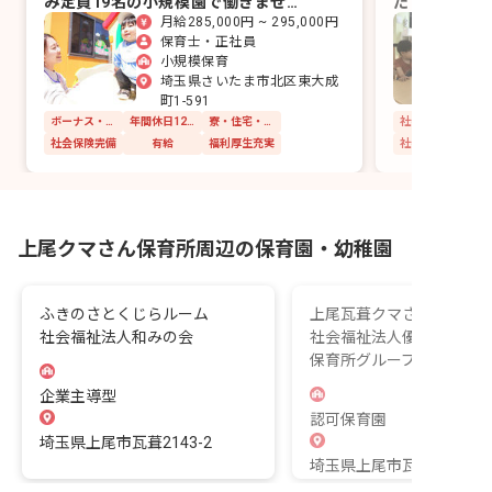
み定員19名の小規模園で働きません
たい方も歓迎
月給285,000円 ~ 295,000円
か
プ♪
保育士・正社員
小規模保育
埼玉県さいたま市北区東大成
町1-591
ボーナス・賞与あり
年間休日120日以上
寮・住宅・家賃補助あり
社会保険完備
社会保険完備
有給
福利厚生充実
社会福祉法人
上尾クマさん保育所周辺の保育園・幼稚園
ふきのさとくじらルーム
上尾瓦葺クマさん保育所
社会福祉法人和みの会
社会福祉法人優愛会（ク
保育所グループ）
企業主導型
認可保育園
埼玉県上尾市瓦葺2143-2
埼玉県上尾市瓦葺1832-1