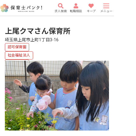
求人検索
転職相談
キープ
メニュー
上尾クマさん保育所
埼玉県上尾市上町1丁目3-16
認可保育園
社会福祉法人
複数園あり
福利厚生充実
有給
研修充実