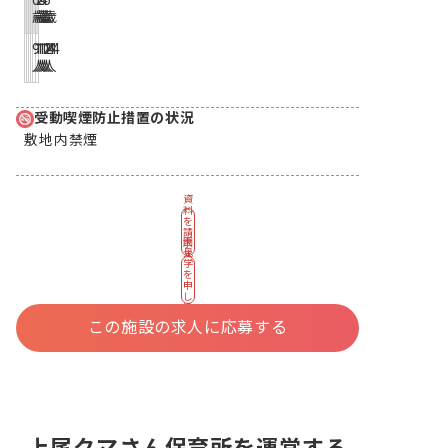
0
1
2
3
4
5
歳
歳
歳
歳
歳
歳
9
12
12
14
14
14
人
人
人
人
人
人
受動喫煙防止措置の状況
敷地内禁煙
資
料
を
請
園
求
見
す
学
る
を
申
し
込
む
この施設の求人に応募する