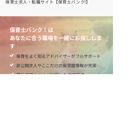
保育士求人・転職サイト【保育士バンク!】
保育士バンク！は
あなたに合う職場を一緒にお探ししま
す
保育をよく知るアドバイザーがフルサポート
非公開求人やここだけの保育園情報が充実
累計40万人以上が利用した信頼実績
適正な有料職業紹介事業者として
厚生労働省の認定取得
最新情報をゲット
LINE友だち追加