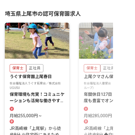
埼玉県上尾市の認可保育園求人
保育士
正社員
保育士
正社員
うぐす保育園上尾春日
上尾クマさん保育所
社会福祉法人うぐす拓育会／株式会社
社会福祉法人優愛会（クマさん保育所
UGUSU
ループ）
保育環境も充実！コミュニケ
年間休日127日・各種休暇
ーションも活発な働きやすさ
度も豊富でオンオフのメリ
抜群の保育園です
リもばっちり
月給255,000円 ~
月給285,000円 ~ 295,000
JR高崎線「上尾駅」から徒
JR高崎線「上尾駅」東口
歩8分 ※住宅街にあるため、
ら徒歩8分 ◆自転車通勤可