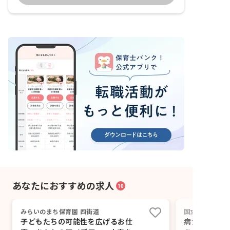
あなたにおすすめの求人
10
みらいのまち保育園 四街道
国立病院機構下
子どもたちの可能性を広げるお仕
病気と闘う子