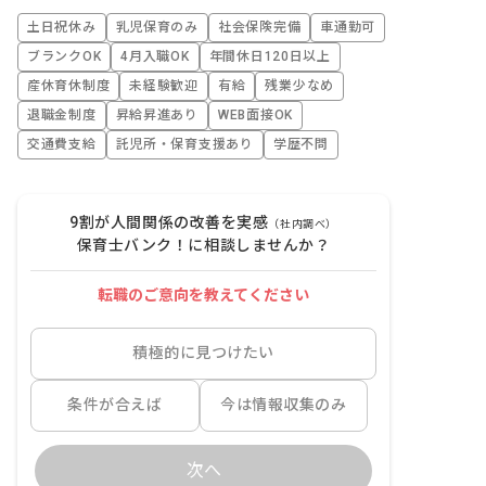
土日祝休み
乳児保育のみ
社会保険完備
車通勤可
ブランクOK
4月入職OK
年間休日120日以上
産休育休制度
未経験歓迎
有給
残業少なめ
退職金制度
昇給昇進あり
WEB面接OK
交通費支給
託児所・保育支援あり
学歴不問
9割が人間関係の改善を実感
（社内調べ）
保育士バンク！に相談しませんか？
転職のご意向を教えてください
積極的に見つけたい
条件が合えば
今は情報収集のみ
次へ