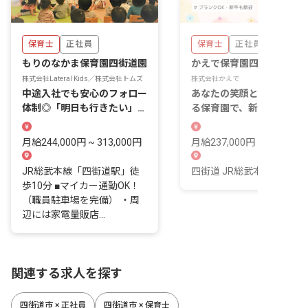
保育士
正社員
保育士
正社員
もりのなかま保育園四街道園
かえで保育園四街道
株式会社Lateral Kids／株式会社トムズ
株式会社かえで
中途入社でも安心のフォロー
あなたの笑顔と成長を応援
体制◎「明日も行きたい」と
る保育園で、新しい一歩を
思える職場で働こう！
み出しませんか
月給244,000円 ~ 313,000円
月給237,000円 ~ 237,000
JR総武本線「四街道駅」徒
四街道 JR総武本線 8 分
歩10分 ■マイカー通勤OK！
（職員駐車場を完備） ・周
辺には家電量販店...
関連する求人を探す
四街道市 × 正社員
四街道市 × 保育士