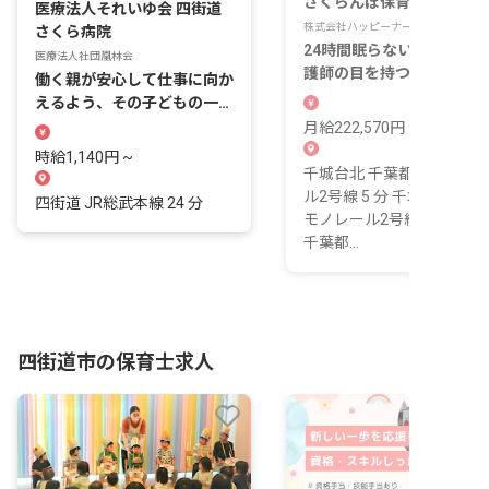
さくらんぼ保育室
医療法人それいゆ会 四街道
株式会社ハッピーナース
さくら病院
24時間眠らない病院で、看
医療法人社団凰林会
護師の目を持つ人が子ども
働く親が安心して仕事に向か
安心を編んでいく。
えるよう、その子どもの一日
を院内で見守る仕事。
月給222,570円 ~ 278,136
時給1,140円 ~
千城台北 千葉都市モノレ
ル2号線 5 分 千城台 千葉
四街道 JR総武本線 24 分
モノレール2号線 8 分 小倉
千葉都...
四街道市の保育士求人