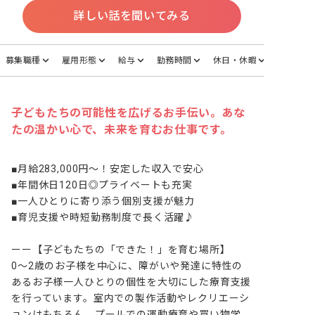
詳しい話を聞いてみる
募集職種
雇用形態
給与
勤務時間
休日・休暇
子どもたちの可能性を広げるお手伝い。あな
たの温かい心で、未来を育むお仕事です。
■月給283,000円～！安定した収入で安心

■年間休日120日◎プライベートも充実

■一人ひとりに寄り添う個別支援が魅力

■育児支援や時短勤務制度で長く活躍♪

ーー【子どもたちの「できた！」を育む場所】

0～2歳のお子様を中心に、障がいや発達に特性の
あるお子様一人ひとりの個性を大切にした療育支援
を行っています。室内での製作活動やレクリエーシ
ョンはもちろん、プールでの運動療育や買い物学