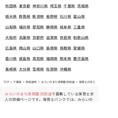
秋田県
東京都
神奈川県
埼玉県
千葉県
茨城県
栃木県
群馬県
新潟県
長野県
石川県
富山県
山梨県
福井県
愛知県
静岡県
岐阜県
三重県
大阪府
兵庫県
京都府
滋賀県
奈良県
和歌山県
広島県
岡山県
山口県
島根県
鳥取県
愛媛県
香川県
徳島県
高知県
福岡県
熊本県
鹿児島県
長崎県
大分県
宮崎県
佐賀県
沖縄県
TOP
千葉県
四街道市
みらいのまち保育園 四街道
保育士の求人（正社員）
みらいのまち保育園 四街道
で募集している保育士求
人の詳細ページです。保育士バンクでは、みらいの
まち保育園 四街道の募集情報に精通したキャリアア
ドバイザーが、求人情報や転職活動をサポートしま
す。
千葉県
で保育士・幼稚園教諭の求人をお探しの