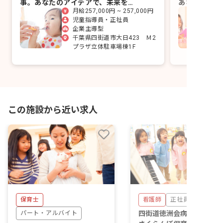
事。あなたのアイデアで、未来を一
あなたの温か
月給257,000円 ~ 257,000円
緒に育みませんか？
児童指導員・正社員
企業主導型
千葉県四街道市大日423 Ｍ2
プラザ立体駐車場棟1F
この施設から近い求人
保育士
看護師
正社員
パート・アルバイト
四街道徳洲会病院院内保育