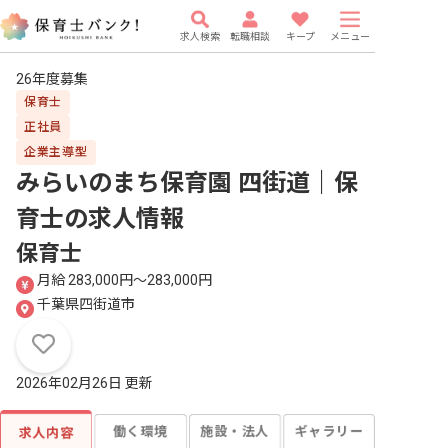
求人検索
転職相談
キープ
メニュー
26年度募集
保育士
正社員
企業主導型
みらいのまち保育園 四街道｜保
育士
の求人情報
保育士
月給 283,000円〜283,000円
千葉県四街道市
2026年02月26日 更新
働く環境
施設・法人
ギャラリー
求人内容