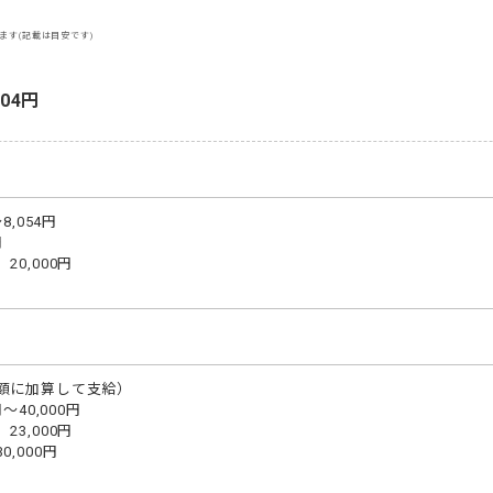
ます(記載は目安です)
104円
,054円



0,000円

額に加算して支給）

40,000円

3,000円

000円
