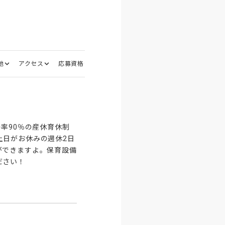
地
アクセス
応募資格
選考フロー
面接地
率90％の産休育休制
土日がお休みの週休2日
ができますよ。保育設備
ださい！