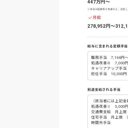
447万円〜
※年収は経験等を考慮の上、決定し
月給
278,952円〜312,
給与に含まれる定額手当
職務手当　7,166円～8
処遇改善Ⅲ　7,000円
キャリアアップ手当　2
担任手当　10,000円
別途支給される手当
（該当者には上記金
処遇改善Ⅱ　5,000円～
交通費支給　月上限　2
住宅手当　月上限　30,
時間外手当