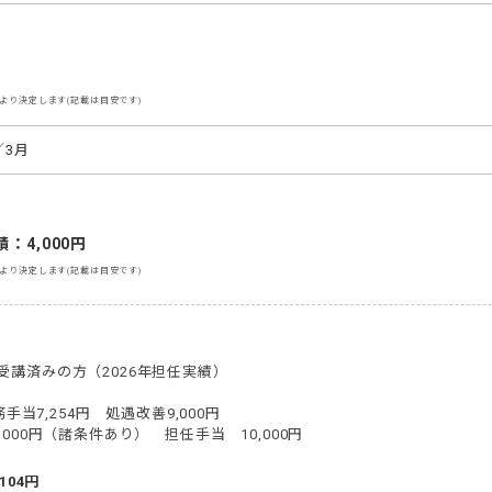
より決定します(記載は目安です)
／3月
：4,000円
より決定します(記載は目安です)
講済みの方（2026年担任実績）

手当7,254円　処遇改善9,000円

000円（諸条件あり）　担任手当　10,000円
104円