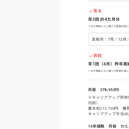
賞与
年3回 計4カ月分
※会社業績および個人の勤務評価に
支給月：7月／12月
昇給
年1回（4月）昨年実績
※会社業績および個人の勤務評価に
月給　278,952円
※キャリアアップ研修受
内訳）

基本給212,700円　職務
キャリアアップ手当40,
15年経験　月給　312,