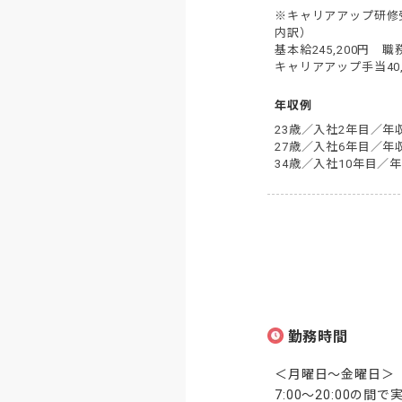
※キャリアアップ研修受
内訳）

基本給245,200円　職務
キャリアアップ手当40,
年収例
23歳／入社2年目／年収
27歳／入社6年目／年収
34歳／入社10年目／年
勤務時間
＜月曜日～金曜日＞

7:00～20:00の間