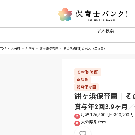
求人検索
TOP
大分県
別府市
餅ヶ浜保育園
その他(職種)の求人（正社員）
その他(職種)
正社員
認可保育園
餅ヶ浜保育園｜その
賞与年2回3.9ヶ
月給 176,800円〜300,700円
大分県別府市