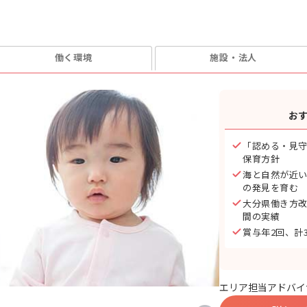
働く環境
施設・法人
お
「認める・見
保育方針
海と自然が近
の発見を育む
大分県働き方改
間の実績
賞与年2回、計
エリア担当アドバイ