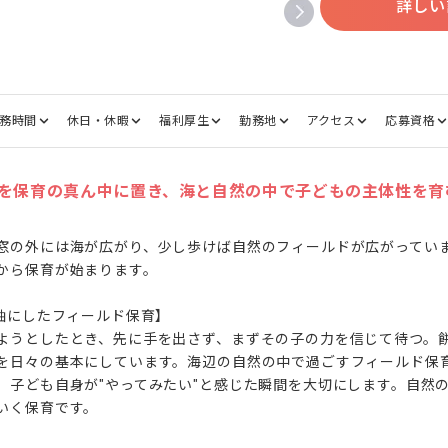
詳しい
務時間
休日・休暇
福利厚生
勤務地
アクセス
応募資格
を保育の真ん中に置き、海と自然の中で子どもの主体性を育
窓の外には海が広がり、少し歩けば自然のフィールドが広がってい
から保育が始まります。

軸にしたフィールド保育】

ようとしたとき、先に手を出さず、まずその子の力を信じて待つ。
を日々の基本にしています。海辺の自然の中で過ごすフィールド保
、子ども自身が"やってみたい"と感じた瞬間を大切にします。自然
いく保育です。
