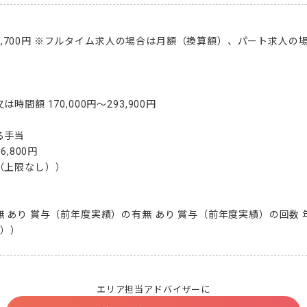
～300,700円 ※フルタイム求人の場合は月額（換算額）、パート求人
間額 170,000円～293,900円

手当

,800円

上限なし））

 あり 賞与（前年度実績）の有無 あり 賞与（前年度実績）の回数 年2
績））
エリア担当アドバイザーに