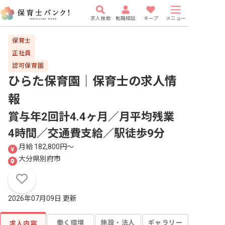
求人検索
転職相談
キープ
メニュー
保育士
正社員
認可保育園
ひらた保育園｜保育士
の求人情
報
賞与年2回計4.4ヶ月／月平均残業
4時間／交通費支給／駅徒歩9分
月給 182,800円〜
大分県別府市
2026年07月09日 更新
働く環境
施設・法人
ギャラリー
求人内容