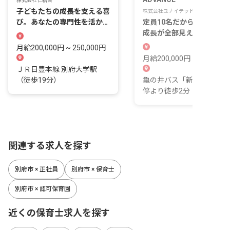
株式会社仁結会
子どもたちの成長を支える喜
株式会社ユナイテッドサークル
び。あなたの専門性を活か
定員10名だから、子どもの
し、未来を一緒に育みましょ
成長が全部見える。
う。
月給200,000円 ~ 250,000円
月給200,000円 ~ 250,000
ＪＲ日豊本線 別府大学駅
（徒歩19分）
亀の井バス「新別府口」バ
停より徒歩2分
関連する求人を探す
別府市 × 正社員
別府市 × 保育士
別府市 × 認可保育園
近くの保育士求人を探す