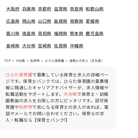
大阪府
兵庫県
京都府
滋賀県
奈良県
和歌山県
広島県
岡山県
山口県
島根県
鳥取県
愛媛県
香川県
徳島県
高知県
福岡県
熊本県
鹿児島県
長崎県
大分県
宮崎県
佐賀県
沖縄県
TOP
大分県
別府市
ひらた保育園
保育士の求人（正社員）
ひらた保育園
で募集している保育士求人の詳細ペー
ジです。保育士バンクでは、ひらた保育園の募集情
報に精通したキャリアアドバイザーが、求人情報や
転職活動をサポートします。
大分県
で保育士・幼稚
園教諭の求人をお探しの方にピッタリです。認可保
育園や
別府市
で気になる保育士の求人があれば、電
話やメールでお問い合わせください。保育士の求
人・転職なら【保育士バンク!】