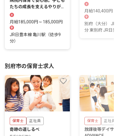
病院内保育で安心感。子ども
りができます。
たちの成長を支えるやりがい
月給140,400円 ~ 187,200
をあなたに！
月給185,000円 ~ 185,000円
別府（大分） JR日豊本線 
分 東別府 JR日豊本線 13 
JR日豊本線 亀川駅（徒歩9
分）
別府市の保育士求人
保育士
正社員
保育士
正社員
奇跡の道しるべ
放課後等デイサービス
ADVANCE