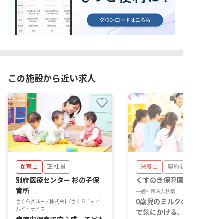
この施設から近い求人
保育士
正社員
栄養士
契約社員
別府医療センター 杉の子保
くすのき保育園
育所
一般社団法人秋葉
0歳児のミルクの飲み具合
さくらグループ株式会社/さくらチャイ
ルド・ライフ
で気にかける、食からの見