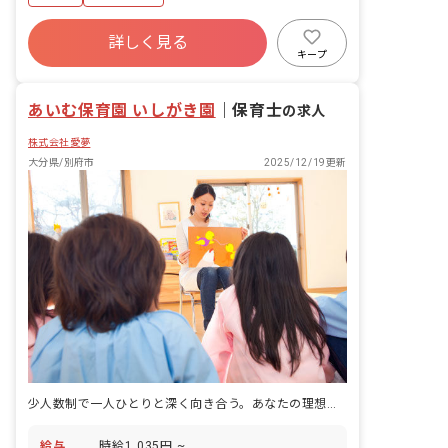
詳しく見る
キープ
あいむ保育園 いしがき園
｜
保育士
の求人
株式会社愛夢
大分県/別府市
2025/12/19更新
少人数制で一人ひとりと深く向き合う。あなたの理想の保育が、きっとここにあります。
給与
時給1,035円 ~