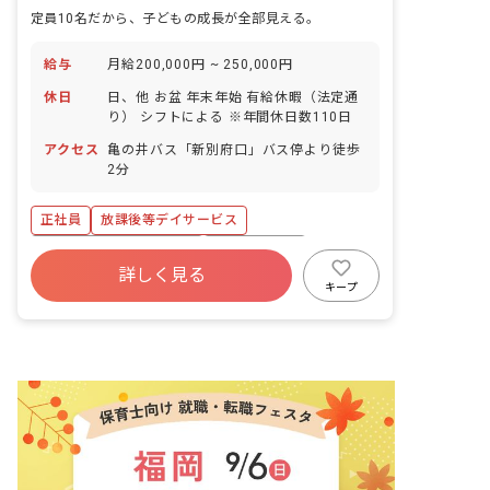
定員10名だから、子どもの成長が全部見える。
給与
月給200,000円 ~ 250,000円
休日
日、他 お盆 年末年始 有給休暇（法定通
り） シフトによる ※年間休日数110日
アクセス
亀の井バス「新別府口」バス停より徒歩
2分
正社員
放課後等デイサービス
寮・住宅・家賃補助あり
社会保険完備
詳しく見る
有給
昇給昇進あり
複数園あり
キープ