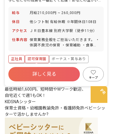
子どもたちの成長を一番近くで応援！あなたの温かい心、ここで輝かせませんか？
給与
月給210,000円 ~ 260,000円
休日
他シフト制 有給休暇 ※年間休日108日
アクセス
ＪＲ日豊本線 別府大学駅（徒歩11分）
仕事内容
保育業務全般をご担当いただきます。 ・
体調不良児の保育 ・保育補助 ・食事の
補助 ・トイレ補助、オムツ替え ・お昼
寝や遊んでいる園児の見守り ■園児年齢
正社員
認可保育園
ボーナス・賞与あり
層：0～5歳児
社会保険完備
有給
昇給昇進あり
詳しく見る
産休育休制度
車通勤可
未経験歓迎
キープ
ブランクOK
最低時給1,600円、短時間やWワーク歓迎、
自宅近くで週1もOK！
KIDSNAシッター
保育士資格・幼稚園教諭免許・看護師免許ベビーシッ
ターで活かしませんか?