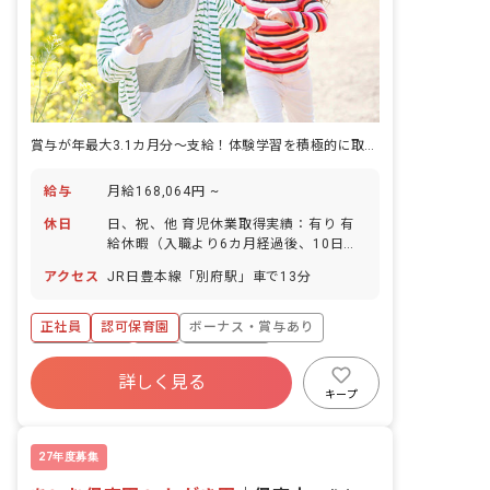
賞与が年最大3.1カ月分～支給！体験学習を積極的に取り入れている園です
給与
月給168,064円 ~
休日
日、祝、他 育児休業取得実績：有り 有
給休暇（入職より6カ月経過後、10日付
与） 年間休日数106日
アクセス
JR日豊本線「別府駅」車で13分
正社員
認可保育園
ボーナス・賞与あり
社会保険完備
有給
退職金制度
詳しく見る
昇給昇進あり
産休育休制度
車通勤可
キープ
ブランクOK
27年度募集