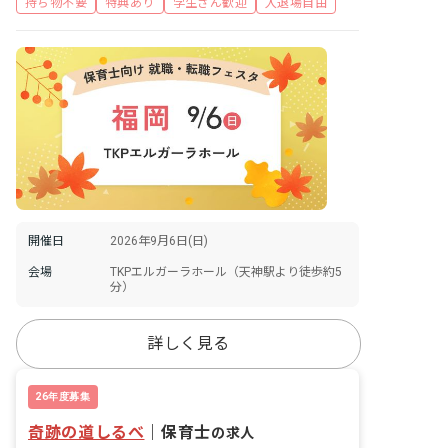
持ち物不要
特典あり
学生さん歓迎
入退場自由
開催日
2026年9月6日(日)
会場
TKPエルガーラホール（天神駅より徒歩約5
分）
詳しく見る
26年度募集
奇跡の道しるべ
｜
保育士
の求人