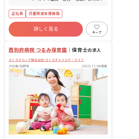
・活動記録の作成 ・保護者さまとの連
携・サポート ・各種事務処理 ・送迎業
正社員
児童発達支援施設
務（普通車） ■保育方針：該当なし
詳しく見る
キープ
西別府病院 つるみ保育園
｜
保育士
の求人
さくらグループ株式会社/さくらチャイルド・ライフ
大分県/別府市
2025/11/04更新