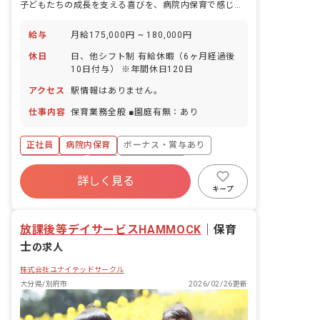
子どもたちの成長を支える喜びを、病院内保育で感じませんか？
給与
月給175,000円 ~ 180,000円
休日
日、他シフト制 有給休暇（6ヶ月経過後
10日付与） ※年間休日120日
アクセス
駅情報はありません。
仕事内容
保育業務全般 ■園庭有無：あり
正社員
病院内保育
ボーナス・賞与あり
社会保険完備
有給
昇給昇進あり
詳しく見る
車通勤可
キープ
放課後等デイサービスHAMMOCK
｜
保育
士
の求人
株式会社ユナイテッドサークル
大分県/別府市
2026/02/26更新