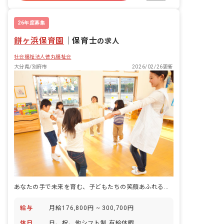
未経験歓迎
複数園あり
ブランクOK
26年度募集
餅ヶ浜保育園
｜
保育士
の求人
社会福祉法人徳丸福祉会
大分県/別府市
2026/02/26更新
あなたの手で未来を育む、子どもたちの笑顔あふれる餅ケ浜保育園で働こう
給与
月給176,800円 ~ 300,700円
休日
日、祝、他シフト制 有給休暇