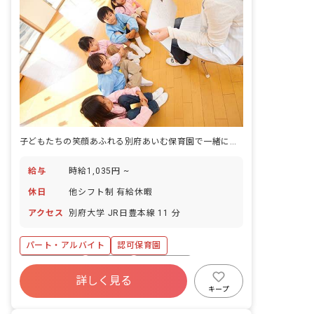
子どもたちの笑顔あふれる別府あいむ保育園で一緒に働きましょう
給与
時給1,035円 ~
休日
他シフト制 有給休暇
アクセス
別府大学 JR日豊本線 11 分
パート・アルバイト
認可保育園
産休育休制度
車通勤可
交通費支給
詳しく見る
キープ