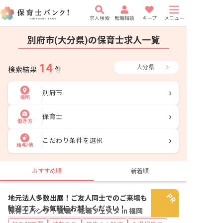
求人検索
転職相談
キープ
メニュー
別府市(大分県)の保育士求人一覧
14
大分県
検索結果
件
別府市
場所
保育士
働き方
こだわり条件を選択
給与/他
おすすめ順
新着順
地元法人多数出展！ご友人同士でのご来場も
歓迎です。お気軽にお越しください！
保育士バンク！就職・転職フェスタ in 福岡