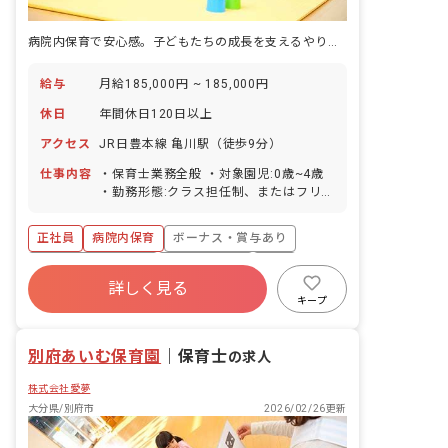
病院内保育で安心感。子どもたちの成長を支えるやりがいをあなたに！
給与
月給185,000円 ~ 185,000円
休日
年間休日120日以上
アクセス
JR日豊本線 亀川駅（徒歩9分）
仕事内容
・保育士業務全般 ・対象園児:0歳~4歳
・勤務形態:クラス担任制、またはフリー
補助 ・現在の園児数:約30名 ・学童保育
業務もございます。 ■園児年齢層：0～5
正社員
病院内保育
ボーナス・賞与あり
歳児 ■園庭有無：あり
年間休日120日以上
社会保険完備
有給
詳しく見る
退職金制度
残業少なめ
昇給昇進あり
キープ
車通勤可
別府あいむ保育園
｜
保育士
の求人
株式会社愛夢
大分県/別府市
2026/02/26更新