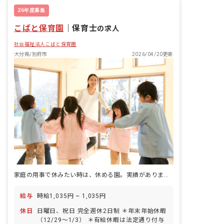
26年度募集
こばと保育園
｜
保育士
の求人
社会福祉法人こばと保育園
大分県/別府市
2026/04/20更新
家庭の用事で休みたい時は、休める園。実績があります。
給与
時給1,035円 ~ 1,035円
休日
日曜日、祝日 完全週休2日制 ＊年末年始休暇
（12/29〜1/3） ＊有給休暇は法定通り付与