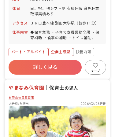
休日
日、祝、他シフト制 有給休暇 育児休業
取得実績あり
アクセス
ＪＲ日豊本線 別府大学駅（徒歩11分）
仕事内容
◆保育業務 ・子育て支援業務全般 ・保
育補助 ・食事の補助 ・トイレ補助、オ
ムツ替え ・寝かしつけ及び見守り *保育
用エプロン貸与 ■園児年齢層：0～5歳児
パート・アルバイト
企業主導型
扶養内可
詳しく見る
キープ
やまなみ保育園
｜
保育士
の求人
有限会社日興商事
大分県/別府市
2026/02/26更新