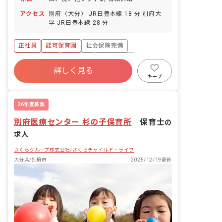
アクセス
別府（大分） JR日豊本線 18 分 別府大
学 JR日豊本線 28 分
正社員
認可保育園
社会保険完備
産休育休制度
車通勤可
未経験歓迎
詳しく見る
新卒も歓迎
ブランクOK
交通費支給
キープ
26年度募集
別府医療センター 杉の子保育所
｜
保育士
の
求人
さくらグループ株式会社/さくらチャイルド・ライフ
大分県/別府市
2025/12/19更新