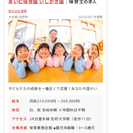
あいむ保育園 いしがき園
｜
保育士
の求人
株式会社愛夢
大分県/別府市
2026/03/18更新
子どもたちの成長を一番近くで応援！あなたの温かい心、ここで輝かせませんか？
給与
月給210,000円 ~ 260,000円
休日
日、祝 有給休暇 ※年間休日不明
アクセス
JR日豊本線 別府大学駅（徒歩11分）
仕事内容
保育業務全般 ■園児年齢層：0～5歳児