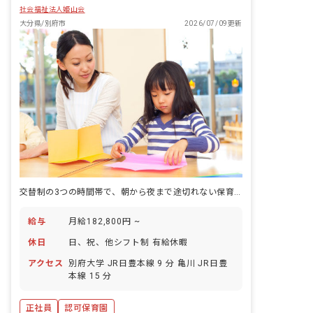
社会福祉法人姫山会
大分県/別府市
2026/07/09更新
交替制の3つの時間帯で、朝から夜まで途切れない保育をつなぐ仕事です。
給与
月給182,800円 ~
休日
日、祝、他シフト制 有給休暇
アクセス
別府大学 JR日豊本線 9 分 亀川 JR日豊
本線 15 分
正社員
認可保育園