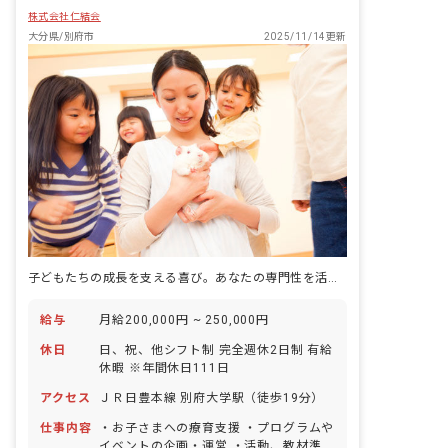
株式会社仁結会
大分県/別府市
2025/11/14更新
子どもたちの成長を支える喜び。あなたの専門性を活かし、未来を一緒に育みましょう。
給与
月給200,000円 ~ 250,000円
休日
日、祝、他シフト制 完全週休2日制 有給
休暇 ※年間休日111日
アクセス
ＪＲ日豊本線 別府大学駅（徒歩19分）
仕事内容
・お子さまへの療育支援 ・プログラムや
イベントの企画・運営 ・活動、教材準備