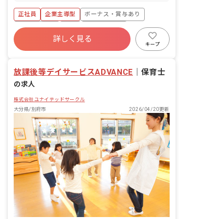
正社員
企業主導型
ボーナス・賞与あり
社会保険完備
有給
昇給昇進あり
詳しく見る
車通勤可
正社員登用
複数園あり
キープ
放課後等デイサービスADVANCE
｜
保育士
の求人
株式会社ユナイテッドサークル
大分県/別府市
2026/04/20更新