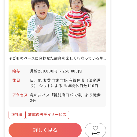
子どものペースに合わせた療育を楽しく行なっている施設ですよ。
給与
月給200,000円 ~ 250,000円
休日
日、他 お盆 年末年始 有給休暇（法定通
り） シフトによる ※年間休日数110日
アクセス
亀の井バス「新別府口バス停」より徒歩
2分
正社員
放課後等デイサービス
寮・住宅・家賃補助あり
社会保険完備
詳しく見る
有給
昇給昇進あり
車通勤可
キープ