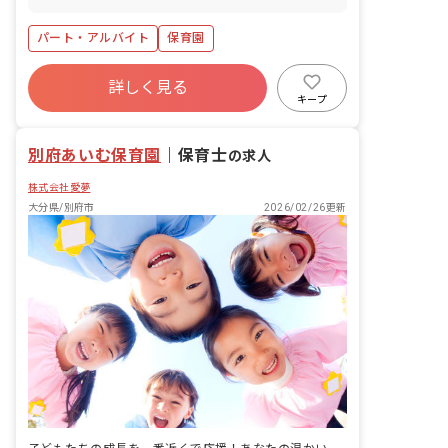
パート・アルバイト
保育園
詳しく見る
キープ
別府あいむ保育園
｜
保育士
の求人
株式会社愛夢
大分県/別府市
2026/02/26更新