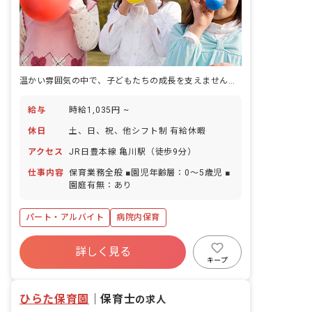
温かい雰囲気の中で、子どもたちの成長を支えませんか？あなたの優しさが輝く場所です。
給与
時給1,035円 ~
休日
土、日、祝、他シフト制 有給休暇
アクセス
JR日豊本線 亀川駅（徒歩9分）
仕事内容
保育業務全般 ■園児年齢層：0～5歳児 ■
園庭有無：あり
パート・アルバイト
病院内保育
詳しく見る
キープ
ひらた保育園
｜
保育士
の求人