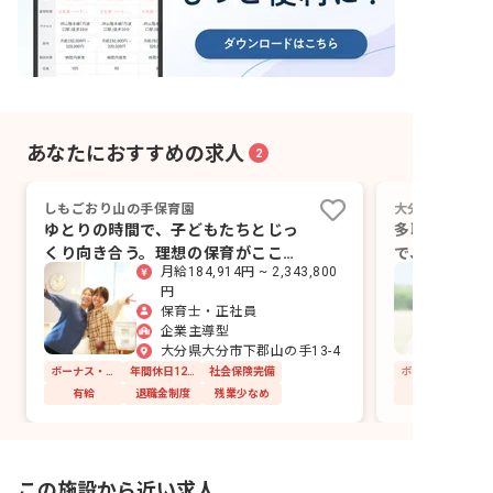
あなたにおすすめの求人
2
しもごおり山の手保育園
大分療育センタ
ゆとりの時間で、子どもたちとじっ
多職種が連携
くり向き合う。理想の保育がここに
で、子どもの
月給184,914円 ~ 2,343,800
あります。
ら」支える保
円
保育士・正社員
企業主導型
大分県大分市下郡山の手13-4
ボーナス・賞与あり
年間休日120日以上
社会保険完備
有給
退職金制度
残業少なめ
この施設から近い求人