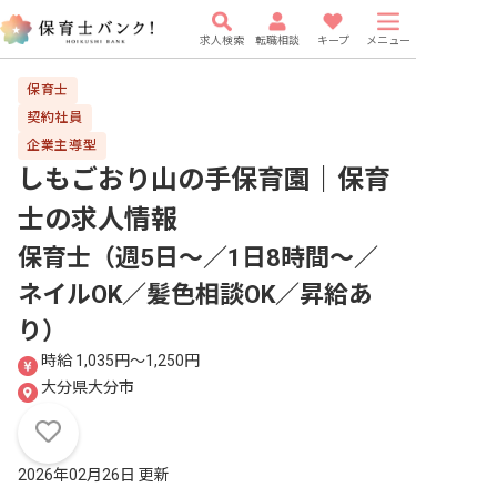
求人検索
転職相談
キープ
メニュー
保育士
契約社員
企業主導型
しもごおり山の手保育園｜保育
士
の求人情報
保育士（週5日～／1日8時間～／
ネイルOK／髪色相談OK／昇給あ
り）
時給 1,035円〜1,250円
大分県大分市
2026年02月26日 更新