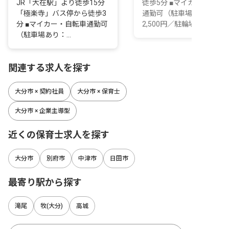
JR「大在駅」より徒歩15分
徒歩5分 ■マイカー・自転
「極楽寺」バス停から徒歩3
通勤可（駐車場あり：月
分 ■マイカー・自転車通勤可
2,500円／駐輪場あ...
（駐車場あり：...
関連する求人を探す
大分市 × 契約社員
大分市 × 保育士
大分市 × 企業主導型
近くの保育士求人を探す
大分市
別府市
中津市
日田市
最寄り駅から探す
滝尾
牧(大分)
高城