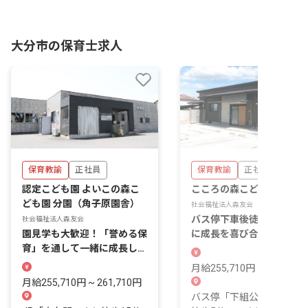
大分市の保育士求人
保育教諭
正社員
保育教諭
正社員
認定こども園 よいこの森こ
こころの森こども園分園
ども園 分園（角子原園舎）
社会福祉法人森友会
バス停下車後徒歩5分。一
社会福祉法人森友会
園見学も大歓迎！「誉める保
に成長を喜び合う保育をし
育」を通して一緒に成長して
せんか？
いきましょう
月給255,710円 ~ 261,710
月給255,710円 ~ 261,710円
バス停「下組公民館前」よ