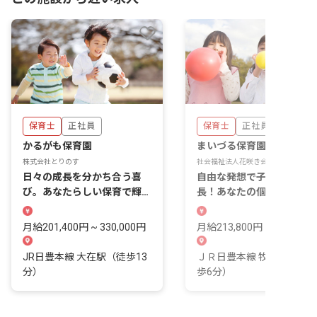
保育士
正社員
保育士
正社員
かるがも保育園
まいづる保育園
株式会社とりのす
社会福祉法人花咲き会
日々の成長を分かち合う喜
自由な発想で子どもたちと
び。あなたらしい保育で輝く
長！あなたの個性が輝く保
毎日を送りましょう。
を始めませんか？
月給201,400円 ~ 330,000円
月給213,800円 ~ 231,900
JR日豊本線 大在駅（徒歩13
ＪＲ日豊本線 牧(大分)駅（
分）
歩6分）