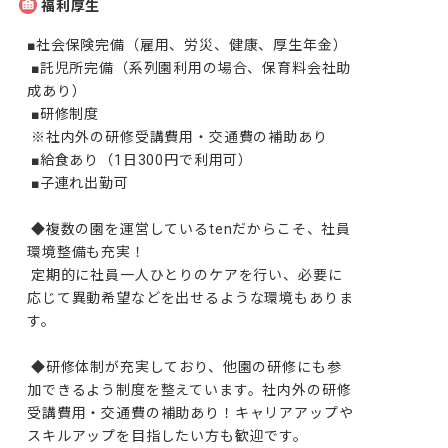
福利厚生
■社会保険完備（雇用、労災、健康、厚生年金）

 ■託児所完備（系列園利用の場合、保育料会社助
成あり）

 ■研修制度

 ※社内外の研修受講費用・交通費の補助あり

 ■給食あり（1日300円で利用可）

 ■子連れ出勤可

 ◆複数の園を運営しているtenだからこそ、社員
環境整備も充実！

 定期的に社員一人ひとりのケアを行い、必要に
応じて異動希望などを出せるような環境もありま
す。

 ◆研修体制が充実しており、他園の研修にも参
加できるよう制度を整えています。社内外の研修
受講費用・交通費の補助あり！キャリアアップや
スキルアップを目指したい方も歓迎です。