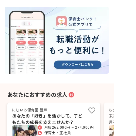
あなたにおすすめの求人
10
にじいろ保育園 登戸
ちびっこハウス
あなたの「好き」を活かして、子ど
未経験でも月
もたちの成長を支えませんか？
月平均2時間
月給262,000円 ~ 274,000円
保育士・正社員