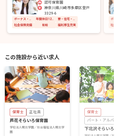
認可保育園
神奈川県川崎市多摩区登戸
3329-6
ボーナス・賞与あり
年間休日120日以上
寮・住宅・家賃補助あり
社会保険完備
有給
福利厚生充実
社会保険完備
この施設から近い求人
保育士
正社員
保育士
芦花そらいろ保育園
パート・アルバイト
学校法人幌北学園／社会福祉法人幌北学
下北沢そらいろ保育園
園
学校法人幌北学園／社会福祉法人幌北