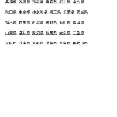
北海道
宮城県
福島県
青森県
岩手県
山形県
秋田県
東京都
神奈川県
埼玉県
千葉県
茨城県
栃木県
群馬県
新潟県
長野県
石川県
富山県
山梨県
福井県
愛知県
静岡県
岐阜県
三重県
大阪府
兵庫県
京都府
滋賀県
奈良県
和歌山県
広島県
岡山県
山口県
島根県
鳥取県
愛媛県
香川県
徳島県
高知県
福岡県
熊本県
鹿児島県
長崎県
大分県
宮崎県
佐賀県
沖縄県
TOP
東京都
世田谷区
ten kids下北沢園
保育士の求人（パート・アルバイト）
ten kids下北沢園
で募集している保育士求人の詳細
ページです。保育士バンクでは、ten kids下北沢園
の募集情報に精通したキャリアアドバイザーが、求
人情報や転職活動をサポートします。
東京都
で保育