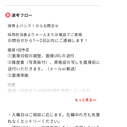
選考フロー
保育士バンク！からお問合せ
採用担当者よりメールまたは電話でご連絡
お問合せから1～2日以内にご連絡します！
面接1回予定
①面接日程の調整、面接URLの送付

②履歴書（写真貼付）、資格証の写しを面接前に
送付いただきます。（メールor郵送）

③面接実施
内定
面接～内定までは約5日間を予定しています。

双方で合意となりましたら、採用となります！一
もっと見る
緒に頑張りましょう！
・入職日はご相談に応じます。在職中の方も気兼
ねなくエントリーください。
