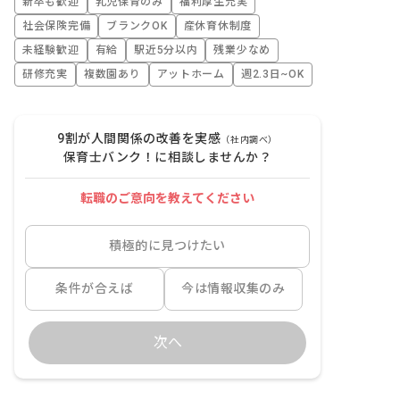
新卒も歓迎
乳児保育のみ
福利厚生充実
社会保険完備
ブランクOK
産休育休制度
未経験歓迎
有給
駅近5分以内
残業少なめ
研修充実
複数園あり
アットホーム
週2.3日~OK
9割が人間関係の改善を実感
（社内調べ）
保育士バンク！に相談しませんか？
転職のご意向を教えてください
積極的に見つけたい
条件が合えば
今は情報収集のみ
次へ