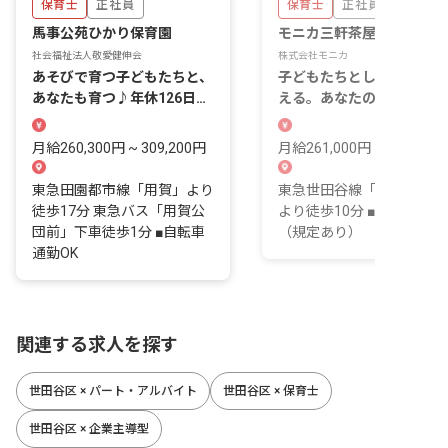
保育士
正社員
保育士
正社員
馬事公苑ひかり保育園
モニカ三軒茶屋園
社会福祉法人敬愛健伸会
株式会社モニカ
あそびで育つ子どもたちと、
子どもたちとしっかり向き
あなたも育つ♪年休126日・
える。あなたの優しさを保
月給26万円～
に活かしませんか？
月給260,300円 ~ 309,200円
月給261,000円 ~ 337,000
東急田園都市線「用賀」より
東急世田谷線「三軒茶屋駅
徒歩17分 東急バス「用賀公
より徒歩10分 ■自転車通勤
団前」下車徒歩1分 ■自転車
（規定あり）
通勤OK
関連する求人を探す
世田谷区 × パート・アルバイト
世田谷区 × 保育士
世田谷区 × 企業主導型