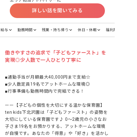
エリア担当アドバイザーに
詳しい話を聞いてみる
給与
勤務時間
残業・持ち帰り
休日・休暇
福利厚生
働きやすさの追求で「子どもファースト」を
実現◎少人数で一人ひとり丁寧に
■通勤手当が月額最大40,000円まで支給☆

■少人数定員19名でアットホームな環境◎

■行事準備も勤務時間内で完結できる！

ーー【子どもの個性を大切にする温かな保育園】

ten kids下北沢園は「子どもファースト」の姿勢を
大切にしている保育園です♪ 0～2歳児の小さなお
子さま19名をお預かりする、アットホームな環境
が自慢です。あなたの「得意」や「好き」を活かし