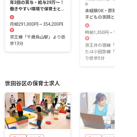
年3回の賞与・給与29万～！
園
働きやすい環境で保育士とし
未経験OK・原則土日休み
て成長しましょう
子どもの笑顔と一緒に成長
きる保育の仕事
月給291,000円 ~ 354,200円
時給1,350円 ~ 1,550円
京王線「千歳烏山駅」より徒
歩13分
京王井の頭線「新代田駅」
たは小田急線「下北沢駅」
り徒歩5分
世田谷区の保育士求人