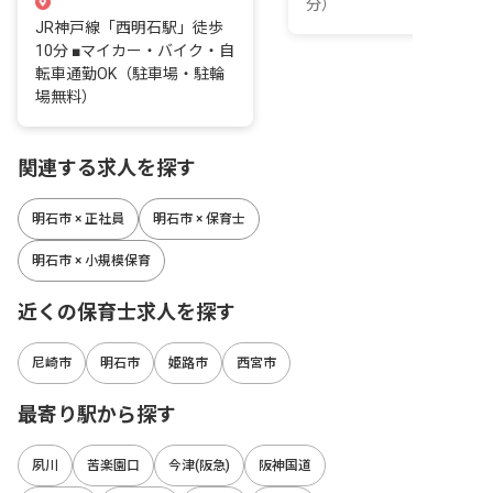
分）
JR神戸線「西明石駅」徒歩
10分 ■マイカー・バイク・自
転車通勤OK（駐車場・駐輪
場無料）
関連する求人を探す
明石市 × 正社員
明石市 × 保育士
明石市 × 小規模保育
近くの保育士求人を探す
尼崎市
明石市
姫路市
西宮市
最寄り駅から探す
夙川
苦楽園口
今津(阪急)
阪神国道