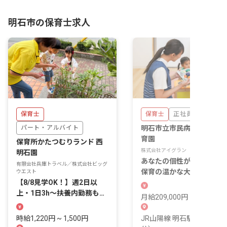
明石市の保育士求人
保育士
保育士
正社員
パート・アルバイト
明石市立市民病院ひだまり
育園
保育所かたつむりランド 西
株式会社アイグラン
明石園
あなたの個性が輝く、病院
有限会社兵庫トラベル／株式会社ビッグ
保育の温かな大地。共に育
ウエスト
【8/8見学OK！】週2日以
る明日の笑顔。
上・1日3h～扶養内勤務も
月給209,000円 ~
OK！無料でお子さんの預け
入れも可能
時給1,220円 ~ 1,500円
JR山陽線 明石駅（徒歩15