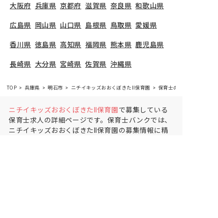
大阪府
兵庫県
京都府
滋賀県
奈良県
和歌山県
広島県
岡山県
山口県
島根県
鳥取県
愛媛県
香川県
徳島県
高知県
福岡県
熊本県
鹿児島県
長崎県
大分県
宮崎県
佐賀県
沖縄県
TOP
兵庫県
明石市
ニチイキッズおおくぼきたII保育園
保育士の求人（正社員）
ニチイキッズおおくぼきたII保育園
で募集している
保育士求人の詳細ページです。保育士バンクでは、
ニチイキッズおおくぼきたII保育園の募集情報に精
通したキャリアアドバイザーが、求人情報や転職活
動をサポートします。
兵庫県
で保育士・幼稚園教諭
の求人をお探しの方にピッタリです。小規模保育や
明石市
で気になる保育士の求人があれば、電話やメ
ールでお問い合わせください。保育士の求人・転職
なら【保育士バンク!】