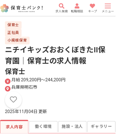
求人検索
転職相談
キープ
メニュー
保育士
正社員
小規模保育
ニチイキッズおおくぼきたII保
育園｜保育士
の求人情報
保育士
月給 209,200円〜244,200円
兵庫県明石市
2025年11月04日 更新
働く環境
施設・法人
ギャラリー
求人内容