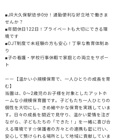
■JR大久保駅徒歩0分！通勤便利な好立地で働きま
せんか？

■年間休日122日！プライベートも大切にできる環
境です

■OJT制度で未経験の方も安心！丁寧な教育体制あ
り

■子の看護・学校行事休暇で家庭との両立をサポー
ト

ーー【温かい小規模保育で、一人ひとりの成長を育
む】

当園は、0～2歳児のお子様を対象としたアットホ
ームな小規模保育園です。子どもたち一人ひとりの
個性を大切にし、きめ細やかな保育を実践していま
す。日々の成長を間近で見守り、温かい愛情を注ぎ
ながら、子どもたちの「できた！」を一緒に喜び合
える環境です☆保護者の方々との連携も密に行い、
安心して預けられる場所として地域に貢献していま