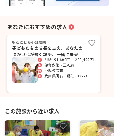
あなたにおすすめの求人
1
明石こども小規模園
子どもたちの成長を支え、あなたの
温かい心が輝く場所。一緒に未来を
月給191,600円 ~ 222,499円
育みませんか？
保育教諭・正社員
小規模保育
兵庫県明石市藤江2029-3
この施設から近い求人