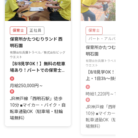
保育士
正社員
保育士
保育所かたつむりランド 西
パート・アルバイト
明石園
保育所かたつむりランド 
有限会社兵庫トラベル／株式会社ビッグ
明石園
ウエスト
有限会社兵庫トラベル／株式会社ビッ
【8/8見学OK！】無料の駐車
ウエスト
場あり！パートでの保育士就
【8/8見学OK！】週2日以
業経験も歓迎しています。
上・1日3h～扶養内勤務も
OK！無料でお子さんの預
月給250,000円 ~
入れも可能
時給1,220円 ~ 1,500円
JR神戸線「西明石駅」徒歩
10分 ■マイカー・バイク・自
JR神戸線「西明石駅」徒
転車通勤OK（駐車場・駐輪
10分 ■マイカー・バイク・
場無料）
転車通勤OK（駐車場・駐
場無料）