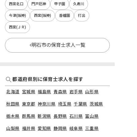
西宮北口
門戸厄神
甲子園
久寿川
今津(阪神)
西宮(阪神)
香櫨園
打出
西宮(ＪＲ)
明石市の保育士求人一覧
都道府県別に保育士求人を探す
北海道
宮城県
福島県
青森県
岩手県
山形県
秋田県
東京都
神奈川県
埼玉県
千葉県
茨城県
栃木県
群馬県
新潟県
長野県
石川県
富山県
山梨県
福井県
愛知県
静岡県
岐阜県
三重県