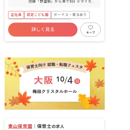
但線「野里駅」から車で8分 ※マイカ
間。交代で取得） 年末年始休暇
ー、バイク、自転車通勤OK（駐車場と駐
（12/29～1/3） ※夏季・年末年始
輪場を完備）
は、上記にプラスで有給休暇を取得して
正社員
認定こども園
ボーナス・賞与あり
長期休暇を取れるようにしています。 慶
社会保険完備
有給
退職金制度
弔休暇 産前産後・育児休暇（前年度取得
詳しく見る
実績1名） 介護・看護休暇
昇給昇進あり
産休育休制度
社会福祉法人
キープ
車通勤可
東山保育園
｜
保育士
の求人