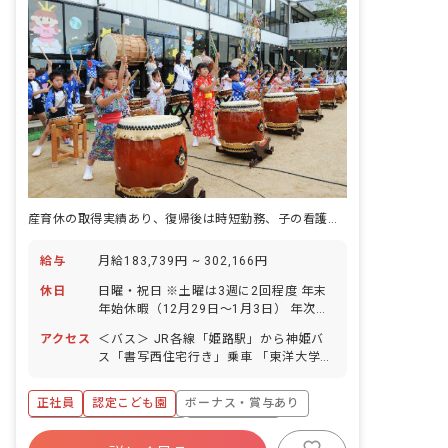
産育休の取得実績あり、復帰後は時短勤務、子の看護休暇など手厚くサポート
給与
月給183,739円 ~ 302,166円
休日
日曜・祝日 ※土曜は3週に2回程度 年末
年始休暇（12月29日～1月3日） 年次有
給休暇10日（勤務開始時5日、6カ月後5
アクセス
＜バス＞ JR各線「姫路駅」から神姫バ
日付与） リフレッシュ休暇（夏季2日）
ス「書写西住宅行き」乗車 「東洋大学付
バースデー休暇あり 産休育休制度（取
属姫路高校前」下車、徒歩5分 ＜車＞ 姫
得・復帰実績あり） 介護休暇 子の看護
新線「余部駅」から車で7分 山陽自動車
休暇制度（育児中の方のみ）
正社員
認定こども園
ボーナス・賞与あり
道姫路西インターより車で10分 ※駐車
場あり、車通勤OK ※「姫路駅」からバ
寮・住宅・家賃補助あり
社会保険完備
ス路線があるためお好きな通勤方法を選