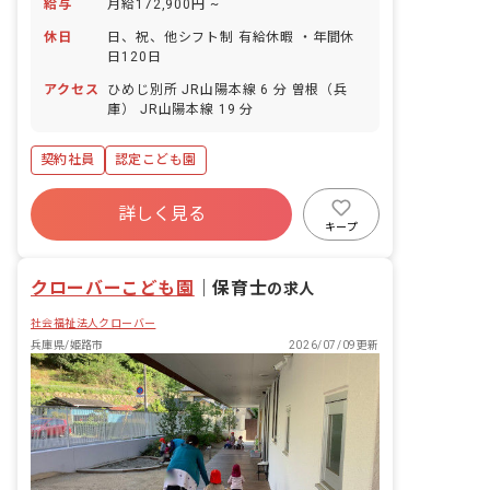
給与
月給172,900円 ~
休日
日、祝、他シフト制 有給休暇 ・年間休
日120日
アクセス
ひめじ別所 JR山陽本線 6 分 曽根（兵
庫） JR山陽本線 19 分
契約社員
認定こども園
詳しく見る
キープ
クローバーこども園
｜
保育士
の求人
社会福祉法人クローバー
兵庫県/姫路市
2026/07/09更新