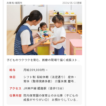
兵庫県/姫路市
2026/05/22更新
子どものワクワクを育む、医療の現場で描く成長ストーリー
給与
月給209,000円 ~
休日
シフト制 有給休暇（法定通り） 産休・
育休（取得実績多数） 介護休業 慶弔休
暇 ※年間休日107日（週1日または4週4
アクセス
JR神戸線 姫路駅（徒歩15分）
日以上の休日を付与）
仕事内容
院内保育園の保育士のお仕事（子どもの
成長がやりがい◎） お預かりしている子
ども達についてお世話をお願いします ・