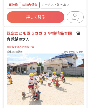
食事・睡眠・排泄・清潔・衣類の着脱等
正社員
病院内保育
ボーナス・賞与あり
・集団生活を通じた社会性の装着 ・行事
の計画・実行、お知らせの作成
社会保険完備
有給
福利厚生充実
詳しく見る
退職金制度
昇給昇進あり
産休育休制度
キープ
未経験歓迎
認定こども園うさざき 宇佐崎保育園
｜
保
育教諭
の求人
社会福祉法人光慧福祉会
兵庫県/姫路市
2026/05/12更新