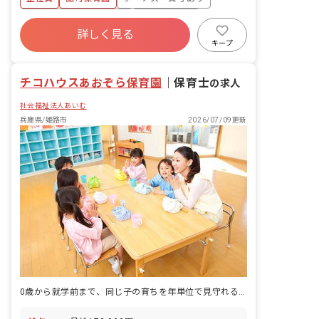
寮・住宅・家賃補助あり
社会保険完備
詳しく見る
有給
退職金制度
昇給昇進あり
キープ
社会福祉法人
車通勤可
チコハウスあおぞら保育園
｜
保育士
の求人
社会福祉法人あいむ
兵庫県/姫路市
2026/07/09更新
0歳から就学前まで、同じ子の育ちを年単位で見守れる認定こども園です。