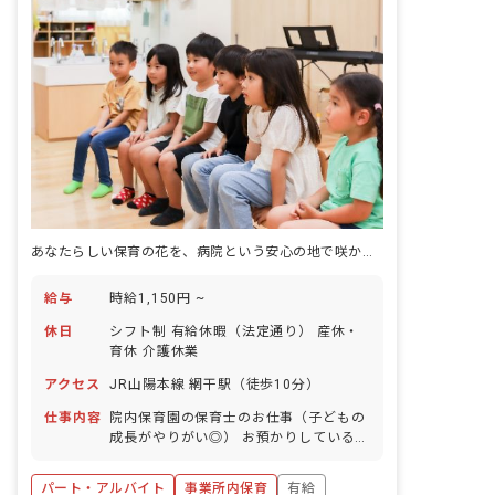
あなたらしい保育の花を、病院という安心の地で咲かせませんか
給与
時給1,150円 ~
休日
シフト制 有給休暇（法定通り） 産休・
育休 介護休業
アクセス
JR山陽本線 網干駅（徒歩10分）
仕事内容
院内保育園の保育士のお仕事（子どもの
成長がやりがい◎） お預かりしている子
ども達についてお世話をお願いします ・
食事・睡眠・排泄・清潔・衣類の着脱等
パート・アルバイト
事業所内保育
有給