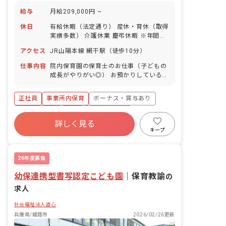
給与
月給209,000円 ~
休日
有給休暇（法定通り） 産休・育休（取得
実績多数） 介護休業 慶弔休暇 ※年間休
日107日（週1日または4週4日以上の休
アクセス
JR山陽本線 網干駅（徒歩10分）
日を付与）
仕事内容
院内保育園の保育士のお仕事（子どもの
成長がやりがい◎） お預かりしている子
ども達についてお世話をお願いします ・
食事・睡眠・排泄・清潔・衣類の着脱等
正社員
事業所内保育
ボーナス・賞与あり
・集団生活を通じた社会性の装着 ・行事
の計画・実行、お知らせの作成
社会保険完備
有給
福利厚生充実
詳しく見る
退職金制度
昇給昇進あり
産休育休制度
キープ
未経験歓迎
26年度募集
幼保連携型書写認定こども園
｜
保育教諭
の
求人
社会福祉法人道心
兵庫県/姫路市
2026/02/26更新