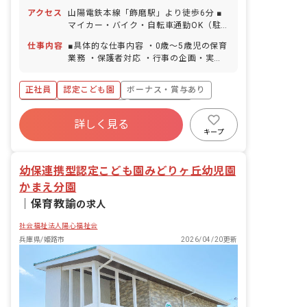
日 有給休暇（取得率100％／半日単位で
アクセス
山陽電鉄本線「飾磨駅」より徒歩6分 ■
の取得可／5日以上の連休取得可） 年末
マイカー・バイク・自転車通勤OK（駐
年始休暇（6日間） 慶弔休暇 産前産後・
車場・駐輪場完備）
育児休暇（取得率90％・復帰率90％）
仕事内容
■具体的な仕事内容 ・0歳～5歳児の保育
結婚休暇 ※年間休日108日（有休は別途
業務 ・保護者対応 ・行事の企画・実施
付与） ※子どもの体調不良や学校行事な
・書類作成（週案・月案等） ・電子連絡
どによる休みの相談なども対応していま
帳の入力（保育システムの利用） ・職員
正社員
認定こども園
ボーナス・賞与あり
す。
会議 ・地域の子育て世帯の育児支援も行
なっております。 ＜クラス定員＞ 0歳児
寮・住宅・家賃補助あり
社会保険完備
クラス 9名 1歳児クラス 15名 2歳児
詳しく見る
有給
退職金制度
残業少なめ
クラス 15名 3歳児クラス 22名 4歳児
キープ
クラス 22名 5歳児クラス 22名 ■保育
昇給昇進あり
産休育休制度
理念 子どもたちの健やかな成長を願い、
幼保連携型認定こども園みどりヶ丘幼児園
今できる最善を尽くす ■保育目標 のびの
び元気にあそぶ 元気・勇気・根気のある
かまえ分園
子ども
｜
保育教諭
の求人
社会福祉法人陽心福祉会
兵庫県/姫路市
2026/04/20更新