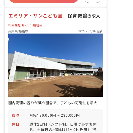
産休育休制度
社会福祉法人
エミリア・サンこども園
｜
保育教諭
の求人
社会福祉法人サン福祉会
兵庫県/姫路市
2026/07/09更新
園内調理の香りが漂う園舎で、子どもの可能性を最大限に引き出す保育を届けています。
給与
月給190,000円 ~ 230,000円
休日
週休2日制（シフト制。日曜は必ずお休
み、土曜日の出勤は月1～2回程度） 祝