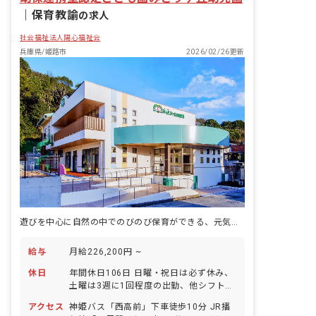
｜
保育教諭
の求人
社会福祉法人陽心福祉会
兵庫県/姫路市
2026/02/26更新
遊びを中心に自然の中でのびのび保育ができる、元気いっぱいな幼児園です！
給与
月給226,200円 ~
休日
年間休日106日 日曜・祝日は必ず休み、
土曜は3週に1回程度の出勤、他シフトに
よる 有給休暇（法定通りに付与）※ほぼ
アクセス
神姫バス「西高前」下車徒歩10分 JR播
完全に取得しています。 夏季休暇（5日