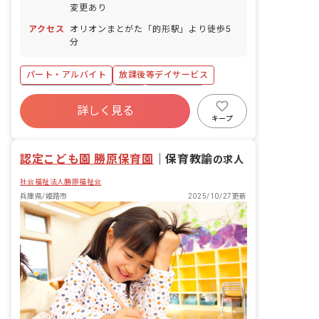
変更あり
アクセス
オリオンまとがた「的形駅」より徒歩5
分
パート・アルバイト
放課後等デイサービス
ボーナス・賞与あり
有給
退職金制度
詳しく見る
残業少なめ
昇給昇進あり
社会福祉法人
キープ
アットホーム
週2.3日~OK
認定こども園 勝原保育園
｜
保育教諭
の求人
社会福祉法人勝原福祉会
兵庫県/姫路市
2025/10/27更新