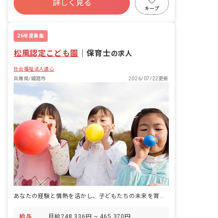
詳しく見る
有給
福利厚生充実
退職金制度
択可
キープ
残業少なめ
昇給昇進あり
26年度募集
松風認定こども園
｜
保育士
の求人
社会福祉法人道心
兵庫県/姫路市
2026/07/22更新
あなたの経験と情熱を活かし、子どもたちの未来を育む場所で輝きませんか？
給与
月給248,336円 ~ 465,370円