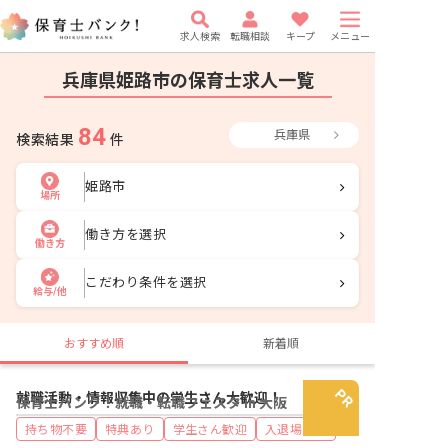
求人検索
転職相談
キープ
メニュー
兵庫県姫路市の保育士求人一覧
84
兵庫県
検索結果
件
姫路市
場所
働き方を選択
働き方
こだわり条件を選択
給与/他
おすすめ順
新着順
就職活動・情報収集中の学生さん大歓迎！
保育士バンク！就職・転職フェスタ in 大阪
持ち物不要
特典あり
学生さん歓迎
入退場自由