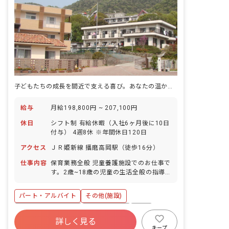
子どもたちの成長を間近で支える喜び。あなたの温かい心が未来を育みます。
給与
月給198,800円 ~ 207,100円
休日
シフト制 有給休暇（入社6ヶ月後に10日
付与） 4週8休 ※年間休日120日
アクセス
ＪＲ姫新線 播磨高岡駅（徒歩16分）
仕事内容
保育業務全般 児童養護施設でのお仕事で
す。2歳~18歳の児童の生活全般の指導 ■
園庭有無：あり
パート・アルバイト
その他(施設)
ボーナス・賞与あり
社会保険完備
有給
詳しく見る
福利厚生充実
退職金制度
昇給昇進あり
キープ