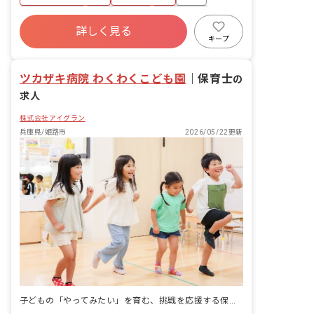
・集団生活を通じた社会性の装着 ・行事
の計画・実行、お知らせの作成
福利厚生充実
産休育休制度
未経験歓迎
詳しく見る
研修充実
WEB面接OK
複数園あり
キープ
ブランクOK
ツカザキ病院 わくわくこども園
｜
保育士
の
求人
株式会社アイグラン
兵庫県/姫路市
2026/05/22更新
子どもの「やってみたい」を育む、挑戦を応援する保育士になる