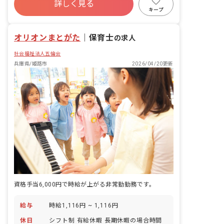
詳しく見る
寮・住宅・家賃補助あり
社会保険完備
キープ
有給
福利厚生充実
退職金制度
残業少なめ
昇給昇進あり
オリオンまとがた
｜
保育士
の求人
社会福祉法人五倫会
兵庫県/姫路市
2026/04/20更新
資格手当6,000円で時給が上がる非常勤勤務です。
給与
時給1,116円 ~ 1,116円
休日
シフト制 有給休暇 長期休暇の場合時間