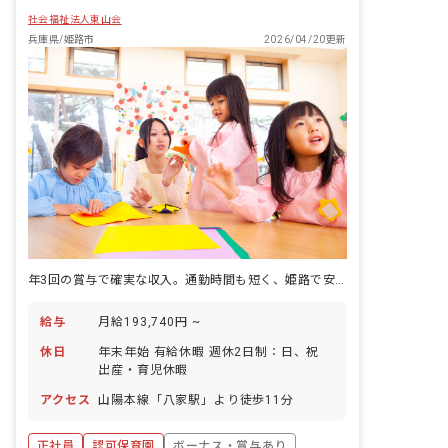
社会福祉法人東山会
兵庫県/姫路市
2026/04/20更新
年3回の賞与で確実な収入。通勤時間も短く、姫路で安定した保育キャリアが築けます。
給与
月給193,740円 ~
休日
年末年始 有給休暇 週休2日制：日、祝
出産・育児休暇
アクセス
山陽本線「八家駅」より徒歩11分
正社員
認可保育園
ボーナス・賞与あり