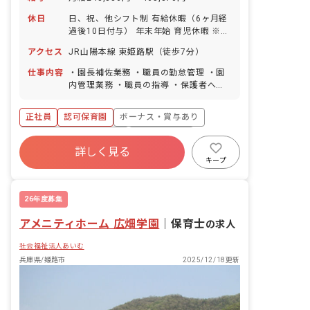
休日
日、祝、他シフト制 有給休暇（6ヶ月経
過後10日付与） 年末年始 育児休暇 ※年
間休日108日
アクセス
JR山陽本線 東姫路駅（徒歩7分）
仕事内容
・園長補佐業務 ・職員の勤怠管理 ・園
内管理業務 ・職員の指導 ・保護者への
対応、相談、指導 ・行政機関との連携
・業者対応 ■園児年齢層：0～5歳児 ■園
正社員
認可保育園
ボーナス・賞与あり
庭有無：あり
寮・住宅・家賃補助あり
社会保険完備
詳しく見る
有給
退職金制度
残業少なめ
キープ
昇給昇進あり
産休育休制度
26年度募集
アメニティホーム 広畑学園
｜
保育士
の求人
社会福祉法人あいむ
兵庫県/姫路市
2025/12/18更新