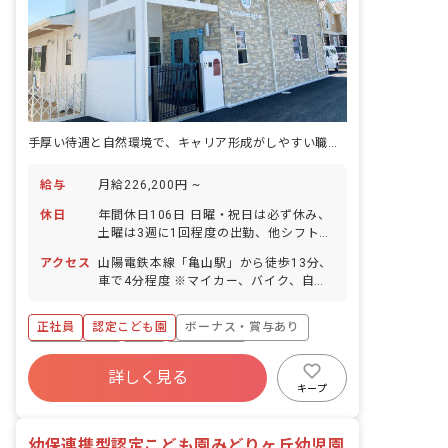
手厚い待遇と自然環境で、キャリア形成がしやすい職場です。
給与
月給226,200円 ~
休日
年間休日106日 日曜・祝日は必ず休み、
土曜は3週に1回程度の出勤、他シフトに
よる 有給休暇（法定通りに付与）※ほぼ
アクセス
山陽電鉄本線「亀山駅」から徒歩13分、
完全に取得しています。 夏季休暇（5日
車で4分程度 ※マイカー、バイク、自転
間。交代で取得） 年末年始休暇
車通勤OK（駐車場と駐輪場を完備）
（12/29～1/3） ※夏季・年末年始
は、上記にプラスで有給休暇を取得して
正社員
認定こども園
ボーナス・賞与あり
長期休暇を取れるようにしています。 慶
社会保険完備
有給
退職金制度
弔休暇 産前産後・育児休暇（前年度取得
詳しく見る
実績1名） 介護・看護休暇
昇給昇進あり
産休育休制度
社会福祉法人
キープ
車通勤可
幼保連携型認定こども園みどりヶ丘幼児園