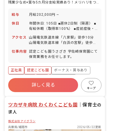
残業少なめ×賞与5カ月分支給実績あり！メリハリをつけて働けます
給与
月給202,000円 ~
休日
年間休日: 105日 ■週休2日制（隔週） ■
有給休暇（取得率100%） ■産前産後・
育児休暇（取得率100%） ■冬期休暇
アクセス
山陽電気鉄道本線「八家駅」徒歩10分
（年末年始休暇） ■慶弔休暇 ■介護・看
山陽電気鉄道本線「白浜の宮駅」徒歩10
護休暇 ■特別休暇
分 神姫バス「宇佐崎停留所」徒歩3分
仕事内容
認定こども園うさざき 宇佐崎保育園にて
保育業務をお任せします。
正社員
認定こども園
ボーナス・賞与あり
社会保険完備
有給
福利厚生充実
詳しく見る
退職金制度
残業少なめ
昇給昇進あり
キープ
産休育休制度
ツカザキ病院 わくわくこども園
｜
保育士
の
求人
株式会社アイグラン
兵庫県/姫路市
2026/05/22更新