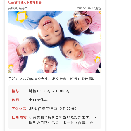
社会福祉法人保城福祉会
兵庫県/姫路市
2025/10/27更新
子どもたちの成長を支え、あなたの「好き」を仕事にしませんか？
給与
時給1,150円 ~ 1,300円
休日
土日祝休み
アクセス
JR播但線 野里駅（徒歩7分）
仕事内容
保育業務全般をご担当いただきます。 ・
園児の日常生活のサポート（食事、排
泄、着替えなど） ・遊びや活動を通じた