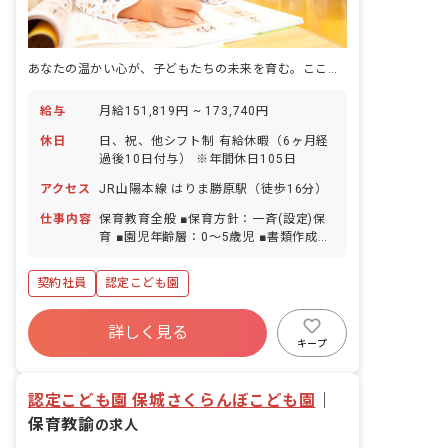
あなたの温かい心が、子どもたちの未来を育む。ここで新しい一歩を踏み出しませんか？
給与
月給151,819円 ~ 173,740円
休日
日、祝、他シフト制 有給休暇（6ヶ月経
過後10日付与） ※年間休日105日
アクセス
JR山陽本線 はりま勝原駅（徒歩16分）
仕事内容
保育教育全般 ■保育方針：一斉(設定)保
育 ■園児年齢層：0～5歳児 ■書類作成ツ
ール導入：あり ■保護者との連絡アプリ
導入：あり ■園庭有無：あり
契約社員
認定こども園
詳しく見る
キープ
認定こども園 保城さくらんぼこども園
｜
保育教諭
の求人