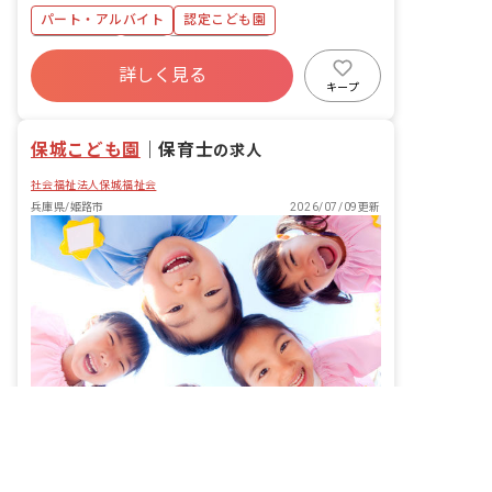
発達支援 ・保護者との連携、情報共有
パート・アルバイト
認定こども園
・保育環境の整備、清掃 ■園児年齢層：
0～5歳児 ■園庭有無：あり
土日祝休み
有給
産休育休制度
詳しく見る
社会福祉法人
キープ
保城こども園
｜
保育士
の求人
社会福祉法人保城福祉会
兵庫県/姫路市
2026/07/09更新
非公開の求人多数！ 紹介登録はこちら
姫路市の求人を紹介してもらう
定員120名、0歳から就学前まで。同じ子の育ちを長く見守れる認定こども園です。