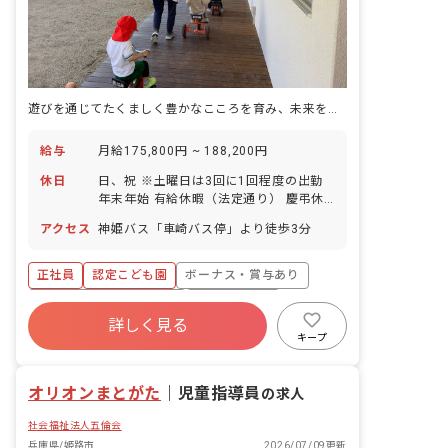
遊びを通じてたくましく豊かなこころを育み、未来を切り拓ける子どもを育てる園です。
給与
月給175,800円 ~ 188,200円
休日
日、祝 ※土曜日は3回に1回程度の出勤
年末年始 有給休暇（法定通り） 慶弔休
暇 特別休暇 年間休日数100日
アクセス
神姫バス「車崎バス停」より徒歩3分
正社員
認定こども園
ボーナス・賞与あり
寮・住宅・家賃補助あり
社会保険完備
詳しく見る
有給
残業少なめ
昇給昇進あり
キープ
社会福祉法人
駅近5分以内
オリオンまとがた
｜
児童指導員
の求人
社会福祉法人五倫会
兵庫県/姫路市
2026/07/09更新