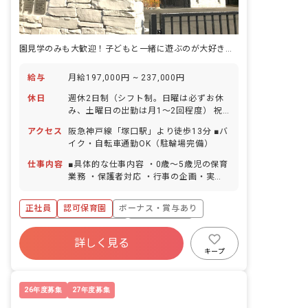
園見学のみも大歓迎！子どもと一緒に遊ぶのが大好きな方を募集しています
給与
月給197,000円 ~ 237,000円
休日
週休2日制（シフト制。日曜は必ずお休
み、土曜日の出勤は月1～2回程度） 祝
日 有給休暇（取得率100％／半日単位で
アクセス
阪急神戸線「塚口駅」より徒歩13分 ■バ
の取得可／5日以上の連休取得可） 年末
イク・自転車通勤OK（駐輪場完備）
年始休暇（6日間） 慶弔休暇 産前産後・
育児休暇（取得率90％・復帰率90％）
仕事内容
■具体的な仕事内容 ・0歳～5歳児の保育
結婚休暇 ※年間休日108日（有休は別途
業務 ・保護者対応 ・行事の企画・実施
付与） ※子どもの体調不良や学校行事な
・書類作成（週案・月案等） ・電子連絡
どによる休みの相談なども対応していま
帳の入力（保育システムの利用） ・職員
正社員
認可保育園
ボーナス・賞与あり
す。
会議 ・地域の子育て世帯の育児支援も行
なっております。 ※新卒1年目の方は、
寮・住宅・家賃補助あり
社会保険完備
必ず先輩職員とペアを組んで丁寧に仕事
詳しく見る
有給
退職金制度
残業少なめ
をレクチャーします。 ＜クラス定員＞ 0
キープ
歳児クラス 9名 1歳児クラス 14名 2
昇給昇進あり
産休育休制度
歳児クラス 16名 3歳児クラス 17名 4
歳児クラス 17名 5歳児クラス 17名 ■
26年度募集
27年度募集
基本理念 子どもたちの健やかな成長を願