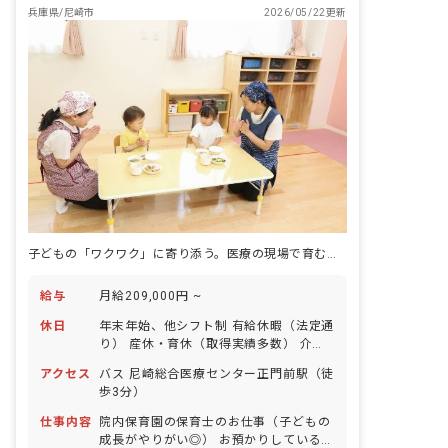
兵庫県/尼崎市
2026/05/22更新
子どもの「ワクワク」に寄り添う。医療の現場で育む未来の力
給与
月給209,000円 ~
休日
年末年始、他シフト制 有給休暇（法定通
り） 産休・育休（取得実績多数） 介護
休業 慶弔休暇 ※年間休日107日（週1日
アクセス
バス 尼崎総合医療センター正門前駅（徒
または4週4日以上の休日を付与）
歩3分）
仕事内容
院内保育園の保育士のお仕事（子どもの
成長がやりがい◎） お預かりしている子