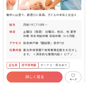
散歩に山登り、劇遊びに英語。子どもの本気と出会える保育がここにある。
給与
月給197,710円 ~
休日
土曜日（隔週） 日曜日、祝日、他 夏季
休暇 年末年始休暇 有給休暇（6カ月経過
後10日付与） ※年間休日113日（有休は
アクセス
阪急神戸線「園田駅」徒歩7分
別途付与）
仕事内容
善法寺保育園で保育業務全般をお任せし
ます。 ＜具体的な業務内容＞ ピアノ 週
案作成 月案作成 日誌作成 クラス通信作
成 壁面制作 外遊び 園外へのお散歩
正社員
認可保育園
ボーナス・賞与あり
寮・住宅・家賃補助あり
社会保険完備
詳しく見る
有給
福利厚生充実
退職金制度
キープ
残業少なめ
昇給昇進あり
非公開の求人多数！ 紹介登録はこちら
善法寺保育園
｜
保育士
兵庫県の求人を紹介してもらう
の求人
社会福祉法人阪神共同福祉会