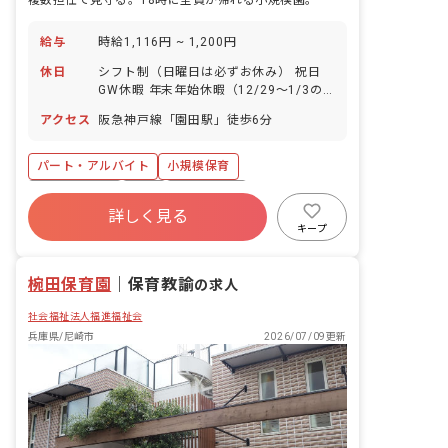
複数担任で見守る。18時に全員が帰れる小規模園。
給与
時給1,116円 ~ 1,200円
休日
シフト制（日曜日は必ずお休み） 祝日
GW休暇 年末年始休暇（12/29～1/3の6
日間） 有給休暇（取得率100％/半日単
アクセス
阪急神戸線「園田駅」徒歩6分
位での取得可/5日以上の連休相談OK）
慶弔休暇 産前産後・育児休暇（取得率
100％・復帰率100％） 介護・看護休暇
パート・アルバイト
小規模保育
特別休暇
社会保険完備
有給
残業少なめ
詳しく見る
昇給昇進あり
産休育休制度
乳児保育のみ
キープ
未経験歓迎
アットホーム
椀田保育園
｜
保育教諭
の求人
社会福祉法人福進福祉会
兵庫県/尼崎市
2026/07/09更新