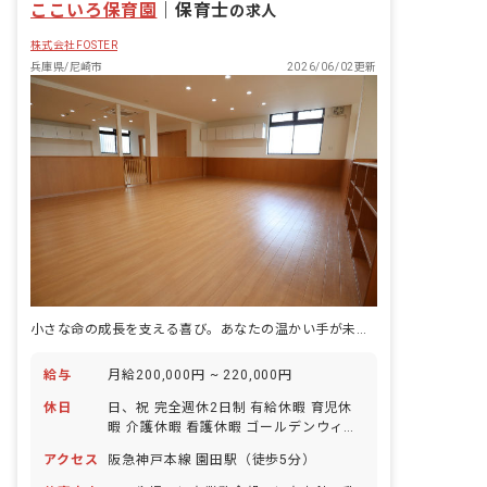
ここいろ保育園
い、今できる最善を尽くす ■保育方針 遊
｜
保育士
の求人
びから学ぶ 心身ともに健康な子ども 協
株式会社FOSTER
調性・自己表現のできる子ども 人、物等
に思いやる心のある子ども ■保育目標 の
兵庫県/尼崎市
2026/06/02更新
びのび元気にあそぶ 元気・勇気・根気の
ある子ども
小さな命の成長を支える喜び。あなたの温かい手が未来を育みます。
給与
月給200,000円 ~ 220,000円
休日
日、祝 完全週休2日制 有給休暇 育児休
暇 介護休暇 看護休暇 ゴールデンウィー
ク
アクセス
阪急神戸本線 園田駅（徒歩5分）