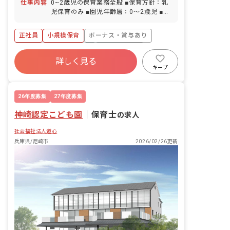
仕事内容
0~2歳児の保育業務全般 ■保育方針：乳
児保育のみ ■園児年齢層：0～2歳児 ■書
類作成ツール導入：あり
正社員
小規模保育
ボーナス・賞与あり
寮・住宅・家賃補助あり
社会保険完備
詳しく見る
有給
退職金制度
昇給昇進あり
キープ
産休育休制度
車通勤可
26年度募集
27年度募集
神崎認定こども園
｜
保育士
の求人
社会福祉法人道心
兵庫県/尼崎市
2026/02/26更新