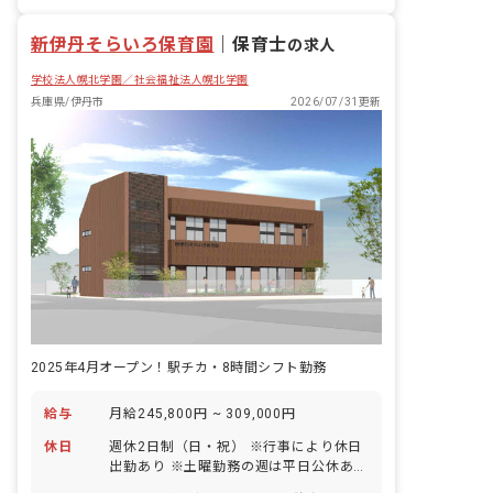
社会福祉法人
正社員登用
新伊丹そらいろ保育園
｜
保育士
の求人
学校法人幌北学園／社会福祉法人幌北学園
兵庫県/伊丹市
2026/07/31更新
2025年4月オープン！駅チカ・8時間シフト勤務
給与
月給245,800円 ~ 309,000円
休日
週休2日制（日・祝） ※行事により休日
出勤あり ※土曜勤務の週は平日公休あり
祝日 年末年始休暇（12/29～1/3） 有給