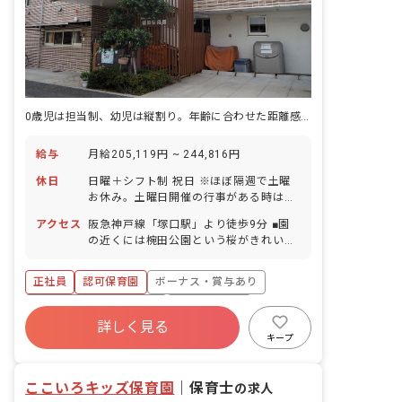
0歳児は担当制、幼児は縦割り。年齢に合わせた距離感で、子どもの育ちにじっくり向き合える保育園です。
給与
月給205,119円 ~ 244,816円
休日
日曜＋シフト制 祝日 ※ほぼ隔週で土曜
お休み。土曜日開催の行事がある時は出
勤（年4回程度） 年末年始（12/29～
アクセス
阪急神戸線「塚口駅」より徒歩9分 ■園
1/3） リフレッシュ休暇（5日間、6～10
の近くには椀田公園という桜がきれいな
月の間で取得）※4/1時点で在職してい
公園やコンビニや病院なども近くにあ
る正社員に付与 産休育休制度（1名取得
り、保育環境・利便性ともに良好です。
の実績あり) 有給休暇（全体平均：年10
正社員
認可保育園
ボーナス・賞与あり
■自転車通勤OK
日取得／2020年度実績） ※入職後すぐ
寮・住宅・家賃補助あり
社会保険完備
に10日付与（4月入職者）
詳しく見る
有給
福利厚生充実
退職金制度
キープ
残業少なめ
昇給昇進あり
ここいろキッズ保育園
｜
保育士
の求人