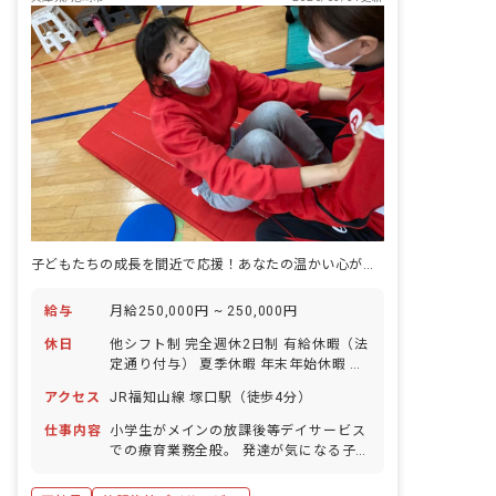
子どもたちの成長を間近で応援！あなたの温かい心が輝く場所です。
給与
月給250,000円 ~ 250,000円
休日
他シフト制 完全週休2日制 有給休暇（法
定通り付与） 夏季休暇 年末年始休暇 慶
弔休暇 GW休暇 産休・育休制度 看護・
アクセス
JR福知山線 塚口駅（徒歩4分）
介護休暇制度 ※年間休日112日
仕事内容
小学生がメインの放課後等デイサービス
での療育業務全般。 発達が気になる子ど
もたちが療育を通じて、できることを増
やしていくお手伝いを行います。 《主な