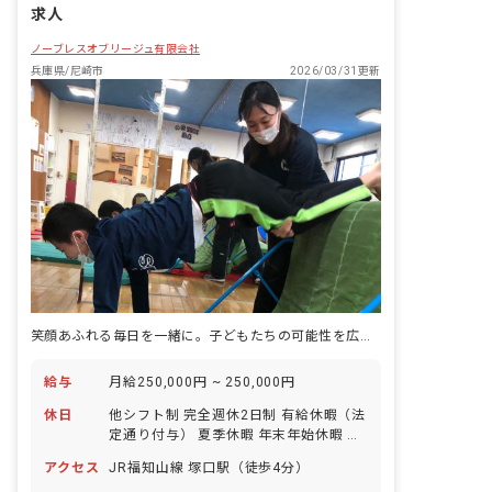
求人
ノーブレスオブリージュ有限会社
兵庫県/尼崎市
2026/03/31更新
笑顔あふれる毎日を一緒に。子どもたちの可能性を広げるお仕事です。
給与
月給250,000円 ~ 250,000円
休日
他シフト制 完全週休2日制 有給休暇（法
定通り付与） 夏季休暇 年末年始休暇 慶
弔休暇 GW休暇 産休・育休制度 看護・
アクセス
JR福知山線 塚口駅（徒歩4分）
介護休暇制度 ※年間休日112日