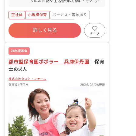
りのお世話や生活習慣の指導 ・子どもた
ちの社会性、自立性、感性を育む支援 ・
保護者とのコミュニケーション、および
正社員
小規模保育
ボーナス・賞与あり
事務業務 ・保育環境の整備 ・人間関係
の構築支援 ・行事やイベントの企画・準
社会保険完備
有給
残業少なめ
備 ■園児年齢層：0～2歳児 ■園庭有無：
詳しく見る
昇給昇進あり
産休育休制度
乳児保育のみ
あり
キープ
設備充実
26年度募集
都市型保育園ポポラー 兵庫伊丹園
｜
保育
士
の求人
株式会社タスク・フォース
兵庫県/伊丹市
2026/02/26更新