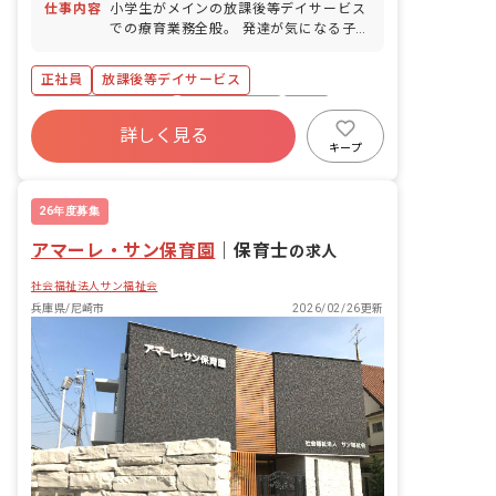
仕事内容
小学生がメインの放課後等デイサービス
での療育業務全般。 発達が気になる子ど
もたちが療育を通じて、できることを増
やしていくお手伝いを行います。 《主な
正社員
放課後等デイサービス
お仕事》 運動療育、補助 知育、制作の
サポート 送迎業務 イベント企画、準
ボーナス・賞与あり
社会保険完備
有給
備、実施 施設外活動付き添いなど
詳しく見る
退職金制度
昇給昇進あり
産休育休制度
キープ
時短勤務可
未経験歓迎
26年度募集
アマーレ・サン保育園
｜
保育士
の求人
社会福祉法人サン福祉会
兵庫県/尼崎市
2026/02/26更新