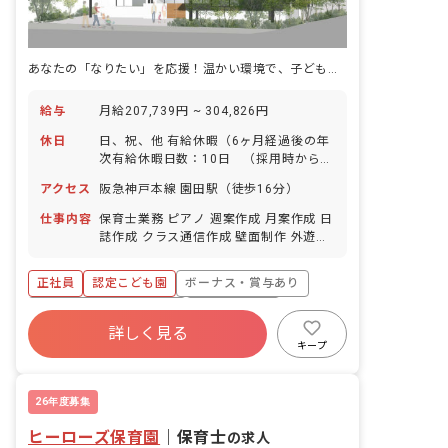
あなたの「なりたい」を応援！温かい環境で、子どもたちの成長を一緒に見守りませんか？
給与
月給207,739円 ~ 304,826円
休日
日、祝、他 有給休暇（6ヶ月経過後の年
次有給休暇日数：10日 （採用時から５
日付与）） 年末年始 ※年間休日111日
アクセス
阪急神戸本線 園田駅（徒歩16分）
仕事内容
保育士業務 ピアノ 週案作成 月案作成 日
誌作成 クラス通信作成 壁面制作 外遊び
園外へのお散歩 ■園児年齢層：0～5歳児
■園庭有無：あり
正社員
認定こども園
ボーナス・賞与あり
寮・住宅・家賃補助あり
社会保険完備
詳しく見る
有給
福利厚生充実
退職金制度
キープ
残業少なめ
昇給昇進あり
26年度募集
ヒーローズ保育園
｜
保育士
の求人