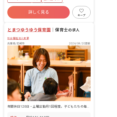
特別休暇
社会保険完備
有給
残業少なめ
詳しく見る
昇給昇進あり
産休育休制度
乳児保育のみ
キープ
未経験歓迎
アットホーム
とまつゆうゆう保育園
｜
保育士
の求人
社会福祉法人来夢
兵庫県/尼崎市
2026/04/20更新
年間休日120日・土曜出勤月1回程度。子どもたちの毎日を支える保育のお仕事です