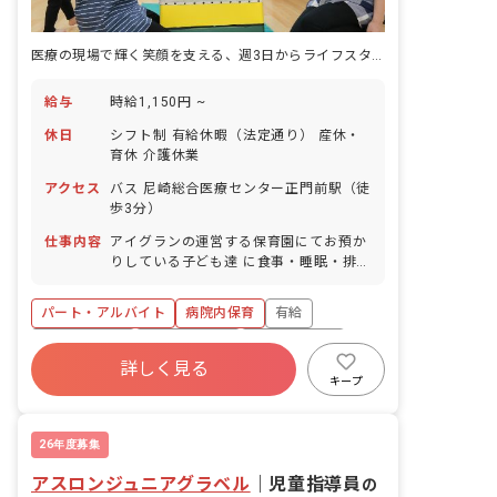
医療の現場で輝く笑顔を支える、週3日からライフスタイルに合わせて勤務
給与
時給1,150円 ~
休日
シフト制 有給休暇（法定通り） 産休・
育休 介護休業
アクセス
バス 尼崎総合医療センター正門前駅（徒
歩3分）
仕事内容
アイグランの運営する保育園にてお預か
りしている子ども達 に食事・睡眠・排
泄・清潔・衣類の着脱などの基本的な生
活習慣 を教えたり、集団生活を通じて社
パート・アルバイト
病院内保育
有給
会性を養わせたり、行事の計画 ・実行や
お知らせの作成をしたり等多岐にわたっ
福利厚生充実
昇給昇進あり
産休育休制度
たお仕事をお願 いします。子ども達の成
詳しく見る
未経験歓迎
研修充実
WEB面接OK
長に携わる、やりがいあるお仕事です。
キープ
複数園あり
26年度募集
アスロンジュニアグラベル
｜
児童指導員
の