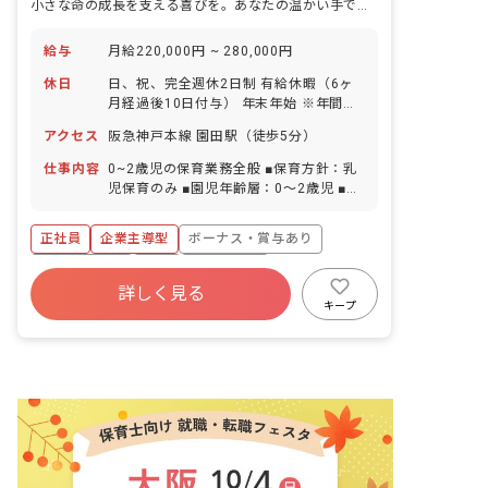
小さな命の成長を支える喜びを。あなたの温かい手で未来を育みませんか？
給与
月給220,000円 ~ 280,000円
休日
日、祝、完全週休2日制 有給休暇（6ヶ
月経過後10日付与） 年末年始 ※年間休
日115日
アクセス
阪急神戸本線 園田駅（徒歩5分）
仕事内容
0~2歳児の保育業務全般 ■保育方針：乳
児保育のみ ■園児年齢層：0～2歳児 ■書
類作成ツール導入：あり
正社員
企業主導型
ボーナス・賞与あり
社会保険完備
有給
退職金制度
詳しく見る
残業少なめ
昇給昇進あり
産休育休制度
キープ
乳児保育のみ