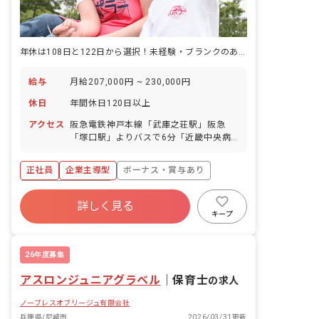
年休は108日と122日から選択！未経験・ブランクのある方歓迎します
給与
月給207,000円 ~ 230,000円
休日
年間休日120日以上
アクセス
阪急電鉄神戸本線「武庫之荘駅」阪急
「塚口駅」よりバスで6分「近畿中央病
院前」徒歩2分、JR「立花駅」よりバス
5分「富松城跡」徒歩7分
正社員
企業主導型
ボーナス・賞与あり
年間休日120日以上
詳しく見る
寮・住宅・家賃補助あり
社会保険完備
キープ
有給
福利厚生充実
残業少なめ
昇給昇進あり
26年度募集
アスロンジュニアグラベル
｜
保育士
の求人
ノーブレスオブリージュ有限会社
兵庫県/尼崎市
2026/03/31更新