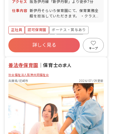
アクセス
阪急伊丹線「新伊丹駅」より徒歩7分
休暇（6カ月経過後の年次有給休暇日数
10日） 慶弔休暇 産前産後・育児休暇
仕事内容
新伊丹そらいろ保育園にて、保育業務全
（毎年20名前後の産休・育休取得実績あ
般を担当していただきます。 ・クラス担
り） 特別休暇 介護休暇
任 ・連絡帳記入 ・登園、降園の対応 ・
清掃等の関連する業務 など
正社員
認可保育園
ボーナス・賞与あり
寮・住宅・家賃補助あり
社会保険完備
詳しく見る
有給
福利厚生充実
退職金制度
キープ
残業少なめ
昇給昇進あり
善法寺保育園
｜
保育士
の求人
社会福祉法人阪神共同福祉会
兵庫県/尼崎市
2026/07/09更新