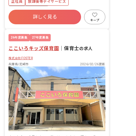
正社員
放課後等デイサービス
お仕事》 運動療育、補助 知育、制作の
サポート 送迎業務 イベント企画、準
ボーナス・賞与あり
備、実施 施設外活動付き添いなど
詳しく見る
寮・住宅・家賃補助あり
社会保険完備
キープ
有給
退職金制度
昇給昇進あり
産休育休制度
時短勤務可
26年度募集
27年度募集
ここいろキッズ保育園
｜
保育士
の求人
株式会社FOSTER
兵庫県/尼崎市
2026/02/26更新