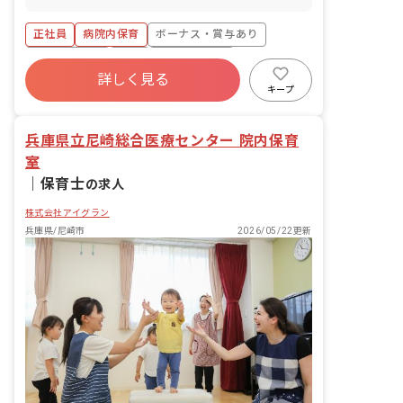
ども達についてお世話をお願いします ・
食事・睡眠・排泄・清潔・衣類の着脱等
正社員
病院内保育
ボーナス・賞与あり
・集団生活を通じた社会性の装着 ・行事
の計画・実行、お知らせの作成
社会保険完備
有給
福利厚生充実
詳しく見る
退職金制度
昇給昇進あり
産休育休制度
キープ
未経験歓迎
兵庫県立尼崎総合医療センター 院内保育
室
｜
保育士
の求人
株式会社アイグラン
兵庫県/尼崎市
2026/05/22更新