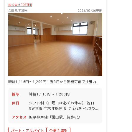
株式会社FOSTER
兵庫県/尼崎市
2026/02/26更新
時給1,116円～1,200円！週3日から勤務可能で扶養内勤務もOK
給与
時給1,116円 ~ 1,200円
休日
シフト制（日曜日は必ずお休み） 祝日
GW休暇 年末年始休暇（12/29～1/3の6
日間） 有給休暇（取得率100％/半日単
アクセス
阪急神戸線「園田駅」徒歩6分
位での取得可/5日以上の連休相談OK）
慶弔休暇 産前産後・育児休暇（取得率
100％・復帰率100％） 介護・看護休暇
パート・アルバイト
企業主導型