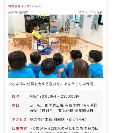
株式会社キッズ1ハート
兵庫県/尼崎市
2026/07/22更新
小さな命の成長を支える喜びを。あなたらしい保育、ここで見つけませんか？
給与
月給188,000円 ~ 230,000円
休日
日、祝、他隔週土曜 有給休暇（6ヶ月経
過後10日付与） 育児休暇 ※年間休日
113日
アクセス
阪急神戸本線 園田駅（徒歩14分）
仕事内容
・0歳児から2歳児の子どもたちの身の回