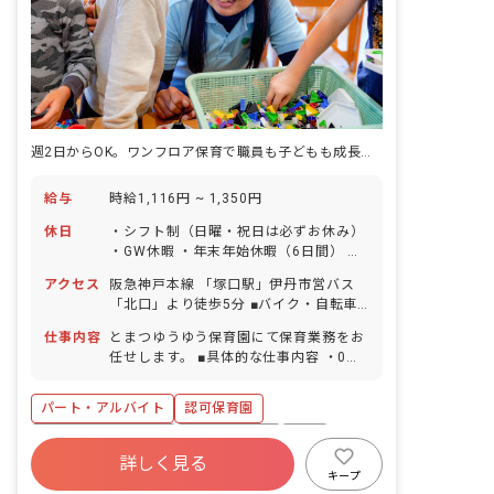
週2日からOK。ワンフロア保育で職員も子どもも成長できる園
給与
時給1,116円 ~ 1,350円
休日
・シフト制（日曜・祝日は必ずお休み）
・GW休暇 ・年末年始休暇（6日間） ・
有給休暇（半日単位での取得可／5日以
アクセス
阪急神戸本線 「塚口駅」伊丹市営バス
上の連休相談OK） ※お子様の体調不良
「北口」より徒歩5分 ■バイク・自転車
や行事による、遅刻・早退・欠勤などの
通勤可（無料駐輪場あり）
相談も柔軟に対応いたします。
仕事内容
とまつゆうゆう保育園にて保育業務をお
任せします。 ■具体的な仕事内容 ・0歳
～5歳児の保育、保育補助
パート・アルバイト
認可保育園
ボーナス・賞与あり
社会保険完備
有給
詳しく見る
福利厚生充実
残業少なめ
昇給昇進あり
キープ