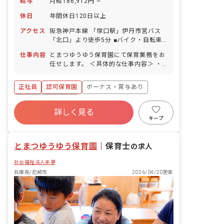
給与
月給186,912円 ~
休日
年間休日120日以上
アクセス
阪急神戸本線 「塚口駅」伊丹市営バス
「北口」より徒歩5分 ■バイク・自転車
通勤可（無料駐輪場あり）
仕事内容
とまつゆうゆう保育園にて保育業務をお
任せします。 ＜具体的な仕事内容＞ ・0
歳～5歳児の担任業務 ・連絡帳記入 ・週
案・月案の作成 ・保護者対応
正社員
認可保育園
ボーナス・賞与あり
年間休日120日以上
詳しく見る
寮・住宅・家賃補助あり
社会保険完備
キープ
有給
福利厚生充実
退職金制度
残業少なめ
とまつゆうゆう保育園
｜
保育士
の求人
社会福祉法人来夢
兵庫県/尼崎市
2026/04/20更新