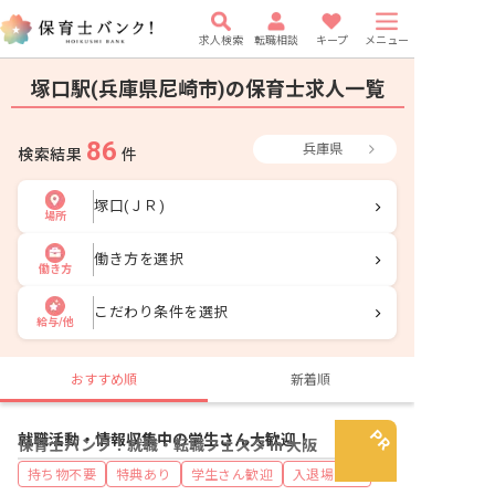
求人検索
転職相談
キープ
メニュー
塚口駅(兵庫県尼崎市)の保育士求人一覧
86
兵庫県
検索結果
件
塚口(ＪＲ)
場所
働き方を選択
働き方
こだわり条件を選択
給与/他
おすすめ順
新着順
就職活動・情報収集中の学生さん大歓迎！
保育士バンク！就職・転職フェスタ in 大阪
持ち物不要
特典あり
学生さん歓迎
入退場自由