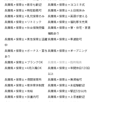
兵庫県 × 保育士 × 新卒も歓迎
兵庫県 × 保育士 × ヨコミネ式
兵庫県 × 保育士 × 時短勤務可
兵庫県 × 保育士 × 土日祝休み
兵庫県 × 保育士 × 乳児保育のみ
兵庫県 × 保育士 × 英語が使える
兵庫県 × 保育士 × リトミック
兵庫県 × 保育士 × 福利厚生充実
兵庫県 × 保育士 × 社会保険完備
兵庫県 × 保育士 × 寮・住宅・家賃
補助あり
兵庫県 × 保育士 × 男性保育士活躍
兵庫県 × 保育士 × 車通勤可
中
兵庫県 × 保育士 × ボーナス・賞与
兵庫県 × 保育士 × オープニング
あり
兵庫県 × 保育士 × ブランクOK
兵庫県 × 保育士 × 臨時職員
兵庫県 × 保育士 × 4月入職OK
兵庫県 × 保育士 × 年間休日120日
以上
兵庫県 × 保育士 × 夜間保育所
兵庫県 × 保育士 × 無資格可
兵庫県 × 保育士 × 産休育休制度
兵庫県 × 保育士 × 未経験歓迎
兵庫県 × 保育士 × 有給
兵庫県 × 保育士 × 駅近5分以内
兵庫県 × 保育士 × 扶養内可
兵庫県 × 保育士 × 上京者歓迎
兵庫県 × 保育士 × 残業少なめ
兵庫県 × 保育士 × 低離職率
非公開の求人多数！ 紹介登録はこちら
兵庫県 × 保育士 × 退職金制度
兵庫県 × 保育士 × 勤務地選択可
兵庫県の求人を紹介してもらう
兵庫県 × 保育士 × 正社員登用
兵庫県 × 保育士 × 昇給昇進あり
兵庫県 × 保育士 × 研修充実
兵庫県 × 保育士 × 複数園あり
兵庫県 × 保育士 × 設備充実
兵庫県 × 保育士 × アットホーム