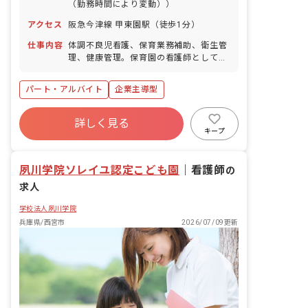
（勤務時間により変動））
アクセス
阪急今津線 甲東園駅（徒歩1分）
仕事内容
体調不良児看護、保育業務補助、衛生管
理、健康管理。保育園の看護師として、
保育者と連携し子ども達の健康、安全な
保育園生活をサポートしていただきま
パート・アルバイト
企業主導型
す。 ■園児年齢層：0～2歳児
詳しく見る
キープ
夙川学院ソレイユ認定こども園
｜
看護師
の
求人
学校法人夙川学院
兵庫県/西宮市
2026/07/09更新