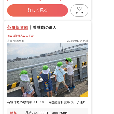
す！
管理や保健だより作成 ・その他保育園内
ボーナス・賞与あり
有給
福利厚生充実
での付随する業務（保育補助もお願いす
詳しく見る
残業少なめ
昇給昇進あり
産休育休制度
ることがあります） ■保育をするうえで
キープ
大切にしていること 子どもがありのまま
社会福祉法人
正社員登用
の自分を表現しながら、安心して過ごせ
茶屋保育園
るような保育を心掛けています。 具体的
｜
看護師
の求人
には… ・”ひとりひとりが愛されて大切
社会福祉法人山の子会
にされていることの実感”が伝わるよう
に、子どもと1対1で関わる時間を大切に
兵庫県/芦屋市
2026/04/24更新
し、子どもの声に耳を傾け受け止めるよ
うにしています。また、日々の保育での
ふれあい遊びを積極的に取り入れ、遊び
からも実感できる環境を目指していま
す。 ・職員間で話し合う機会を設け、子
どもの成長や保護者との関わりについて
共有し、それぞれにあった関わりについ
て日々振り返る時間を作っています。そ
の中でも、子どもの”その子らしさ”を大
切にする保育にも力を入れております。
・職員一人一人が興味のある分野をオン
ラインで研修を受講し、保育のスキルア
ップをしています。
有給休暇の取得率は100％！時短勤務制度あり。子連れ出勤もOKです！
給与
月給245,000円 ~ 300,250円