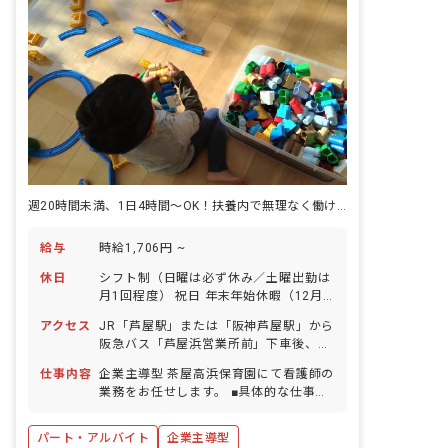
週20時間未満、1日4時間～OK！扶養内で無理なく働ける看護師のお仕事
給与
時給1,706円 ~
休日
シフト制（日曜は必ず休み／土曜出勤は
月1回程度） 祝日 年末年始休暇（12月
29日～1月3日） 有給休暇（法定通り付
アクセス
JR「芦屋駅」または「阪神芦屋駅」から
与／5日以上の連休相談OK） 産前産後・
阪急バス「芦屋浜営業所前」下車後、徒
育児休暇（取得率・復帰率ともに90％以
歩1分 ■自転車通勤可（無料駐輪場あ
上） 慶弔休暇 介護・看護休暇 特別休暇
仕事内容
企業主導型 茶屋高浜保育園にて看護師の
り） ・近隣に大型商業施設もあり、仕事
※子育て中の方も多数在籍されていま
業務をお任せします。 ■具体的な仕事内
終わりに買い物をしてから帰れます！ ・
す！
容 ・子どもの対応やケガの処置 ・関係
お買い物にも便利な立地で、春は桜が満
機関や保護者への対応 ・薬の管理、予
開なので清々しい気持ちで出勤できま
パート・アルバイト
企業主導型
薬、与薬前後の観察 ・環境衛生及び安全