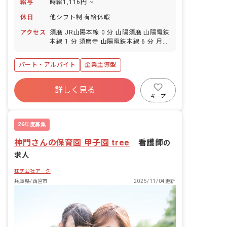
給与
時給1,116円 ~
休日
他シフト制 有給休暇
アクセス
須磨 JR山陽本線 0 分 山陽須磨 山陽電鉄
本線 1 分 須磨寺 山陽電鉄本線 6 分 月見
山 山陽電鉄本線 14 分 須磨浦公園 山陽
電鉄本線 16 分
パート・アルバイト
企業主導型
詳しく見る
キープ
26年度募集
神門さんの保育園 甲子園 tree
｜
看護師
の
求人
株式会社アーク
兵庫県/西宮市
2025/11/04更新