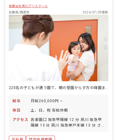
有限会社夙川プリスクール
兵庫県/西宮市
2026/07/09更新
220名の子どもが通う園で、朝の登園から夕方の降園まで、一人ひとりの体調に目を配れます。
給与
月給260,000円 ~
休日
土、日、祝 有給休暇
アクセス
苦楽園口 阪急甲陽線 12 分 夙川 阪急甲
陽線 13 分 夙川 阪急神戸本線 13 分 さ
くら夙川 JR東海道本線 18 分 香櫨園 阪
神本線 21 分
正社員
認可外保育園