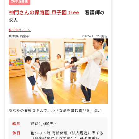
26年度募集
神門さんの保育園 甲子園 tree
｜
看護師
の
求人
株式会社アーク
兵庫県/西宮市
2025/10/27更新
あなたの看護スキルで、小さな命を育む喜びを。温かい環境で、新しい一歩を踏み出しませんか？
給与
時給1,400円 ~
休日
他シフト制 有給休暇（法人規定に準ずる
（勤務時間により変動）） 子の看護休