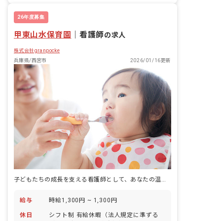
26年度募集
甲東山水保育園
｜
看護師
の求人
株式会社granpocke
兵庫県/西宮市
2026/01/16更新
子どもたちの成長を支える看護師として、あなたの温かい心とスキルを活かしませんか？
給与
時給1,300円 ~ 1,300円
休日
シフト制 有給休暇（法人規定に準ずる