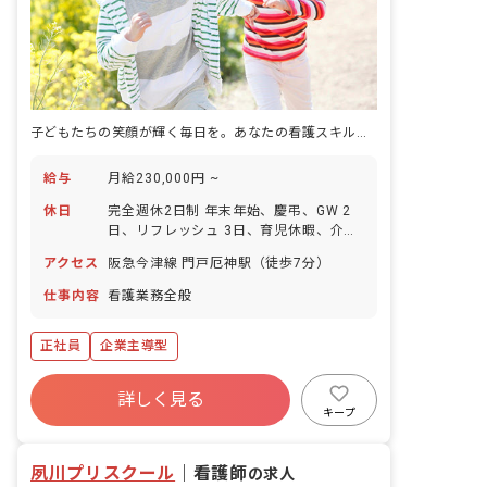
子どもたちの笑顔が輝く毎日を。あなたの看護スキルで、安心と成長をサポートしませんか？
給与
月給230,000円 ~
休日
完全週休2日制 年末年始、慶弔、GW 2
日、リフレッシュ 3日、育児休暇、介護
休暇、看護休暇 有給休暇（半日有給取得
アクセス
阪急今津線 門戸厄神駅（徒歩7分）
制度あり）
仕事内容
看護業務全般
正社員
企業主導型
詳しく見る
キープ
夙川プリスクール
｜
看護師
の求人