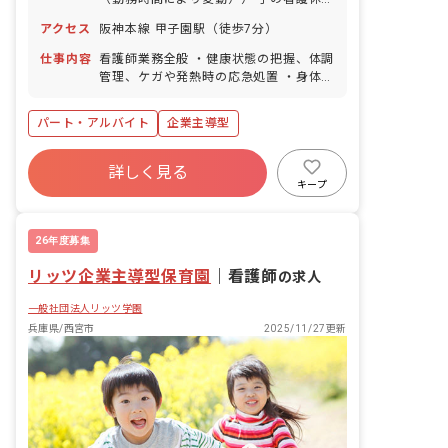
暇/育児時間/育児・介護時短勤務 生理休
アクセス
阪神本線 甲子園駅（徒歩7分）
暇/介護休暇・休業・産休･育休制度・特
別休暇
仕事内容
看護師業務全般 ・健康状態の把握、体調
管理、ケガや発熱時の応急処置 ・身体測
定・健康診断の補助・ほけんだよりの作
成 ・保護者様への連絡や体調不良児のア
パート・アルバイト
企業主導型
ドバイス ・絵本の読み聞かせや遊び、身
の回りの世話、片付け等 ■園児年齢層：
0～2歳児
詳しく見る
キープ
26年度募集
リッツ企業主導型保育園
｜
看護師
の求人
一般社団法人リッツ学園
兵庫県/西宮市
2025/11/27更新