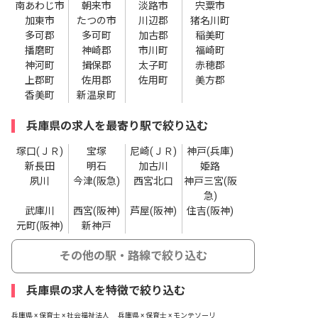
南あわじ市
朝来市
淡路市
宍粟市
加東市
たつの市
川辺郡
猪名川町
多可郡
多可町
加古郡
稲美町
播磨町
神崎郡
市川町
福崎町
神河町
揖保郡
太子町
赤穂郡
上郡町
佐用郡
佐用町
美方郡
香美町
新温泉町
兵庫県の求人を最寄り駅で絞り込む
塚口(ＪＲ)
宝塚
尼崎(ＪＲ)
神戸(兵庫)
新長田
明石
加古川
姫路
夙川
今津(阪急)
西宮北口
神戸三宮(阪
急)
武庫川
西宮(阪神)
芦屋(阪神)
住吉(阪神)
元町(阪神)
新神戸
その他の駅・路線で絞り込む
兵庫県の求人を特徴で絞り込む
兵庫県 × 保育士 × 社会福祉法人
兵庫県 × 保育士 × モンテソーリ