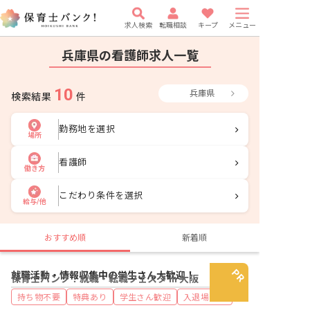
求人検索
転職相談
キープ
メニュー
兵庫県の看護師求人一覧
10
兵庫県
検索結果
件
勤務地を選択
場所
看護師
働き方
こだわり条件を選択
給与/他
おすすめ順
新着順
就職活動・情報収集中の学生さん大歓迎！
保育士バンク！就職・転職フェスタ in 大阪
持ち物不要
特典あり
学生さん歓迎
入退場自由