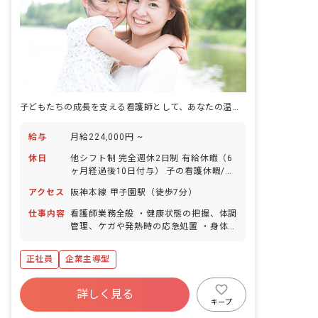
子どもたちの成長を支える看護師として、あなたの温かい心が輝く場所がここにあります。
給与
月給224,000円 ~
休日
他シフト制 完全週休2日制 有給休暇（6
ヶ月経過後10日付与） 子の看護休暇/育
児時間/育児・介護時短勤務 生理休暇/介
アクセス
阪神本線 甲子園駅（徒歩7分）
護休暇・休業 産休･育休制度・特別休暇
※年間休日110日
仕事内容
看護師業務全般 ・健康状態の把握、体調
管理、ケガや発熱時の応急処置 ・身体測
定・健康診断の補助 ・ほけんだよりの作
成 ・保護者様への連絡や体調不良児のア
正社員
企業主導型
ドバイス ・絵本の読み聞かせや遊び、身
の回りの世話、片付け等 ■園児年齢層：
0～2歳児
詳しく見る
キープ