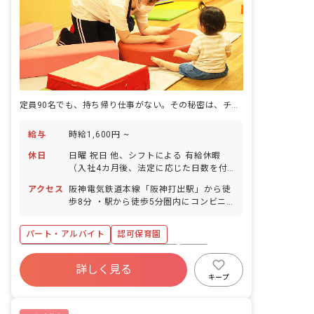
定員90名でも、持ち帰り仕事がない。その秘密は、チーム体制。
給与
時給1,600円 ~
休日
日曜 祝日 他、シフトによる 有給休暇
（入社4カ月後、法定に応じた日数を付
与） 年末年始休暇（12/29～1/3） ◆先
アクセス
阪神電気鉄道本線「阪神打出駅」から徒
輩からのコメント 土曜日出勤の週もあり
歩8分 ・駅から徒歩5分圏内にコンビニ
ますが、土日しっかりとリフレッシュす
などもあり、通勤の利便性も良いです。
ることができています。
パート・アルバイト
認可保育園
ボーナス・賞与あり
社会保険完備
有給
詳しく見る
残業少なめ
昇給昇進あり
社会福祉法人
キープ
未経験歓迎
新卒も歓迎