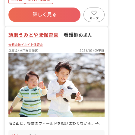
詳しく見る
キープ
須磨うみとやま保育園
｜
看護師
の求人
合同会社イネイト保育会
兵庫県/神戸市東灘区
2026/07/09更新
海と山と、複数のフィールドを駆けまわりながら、子どもたちは季節を丸ごと味わっていきます。