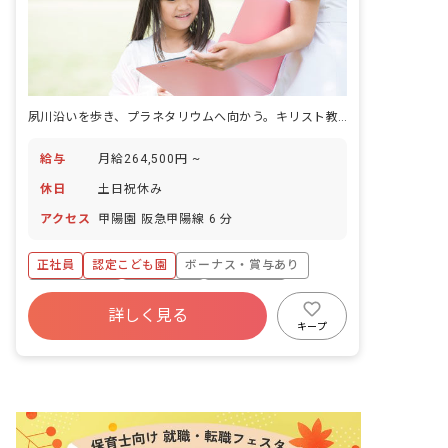
夙川沿いを歩き、プラネタリウムへ向かう。キリスト教教育の場で子どもの健康を守る仕事。
給与
月給264,500円 ~
休日
土日祝休み
アクセス
甲陽園 阪急甲陽線 6 分
正社員
認定こども園
ボーナス・賞与あり
社会保険完備
土日祝休み
退職金制度
詳しく見る
昇給昇進あり
キープ