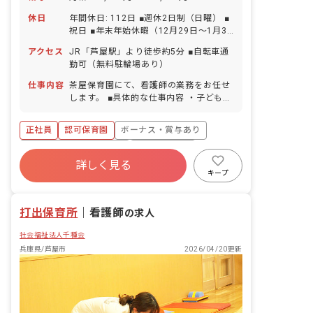
休日
年間休日: 112日 ■週休2日制（日曜） ■
祝日 ■年末年始休暇（12月29日～1月3
日） ■有給休暇（取得率100％／終日・
アクセス
JR「芦屋駅」より徒歩約5分 ■自転車通
半日・1時間単位での取得可／5日以上の
勤可（無料駐輪場あり）
連休相談OK） ■産前産後・育児休暇（取
得率・復帰率ともに90％以上） ■慶弔休
仕事内容
茶屋保育園にて、看護師の業務をお任せ
暇 ■介護・看護休暇 ■特別休暇 ※お子様
します。 ■具体的な仕事内容 ・子どもの
の体調不良や行事による、遅刻・早退・
対応やケガの処置 ・関係機関や保護者等
欠勤などの相談も柔軟に対応いたしま
への対応 ・薬の管理、与薬、与薬前後の
正社員
認可保育園
ボーナス・賞与あり
す。
観察 ・職員への保健に関する情報提供、
指導 ・環境衛生及び安全管理保健だより
寮・住宅・家賃補助あり
社会保険完備
作成等、その他保育園内での付随する業
詳しく見る
有給
福利厚生充実
退職金制度
務（保育補助もお願いすることがありま
キープ
す）
残業少なめ
昇給昇進あり
打出保育所
｜
看護師
の求人
社会福祉法人千種会
兵庫県/芦屋市
2026/04/20更新