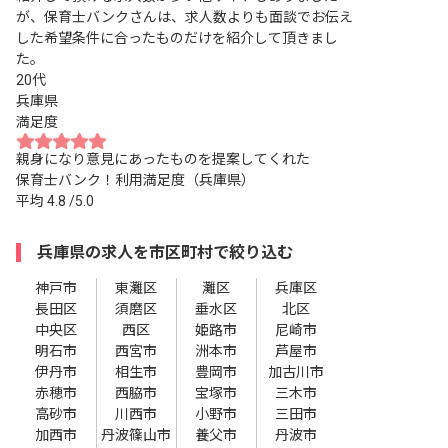
が、保育士バンクさんは、求人数よりも面談でお伝え
した希望条件に合ったものだけを紹介して頂きまし
た。
20代
兵庫県
満足度
親身になり意見にあったものを提案してくれた
保育士バンク！利用満足度（兵庫県）
平均
4.8
/5.0
兵庫県の求人を市区町村で絞り込む
神戸市
東灘区
灘区
兵庫区
長田区
須磨区
垂水区
北区
中央区
西区
姫路市
尼崎市
明石市
西宮市
洲本市
芦屋市
伊丹市
相生市
豊岡市
加古川市
赤穂市
西脇市
宝塚市
三木市
高砂市
川西市
小野市
三田市
加西市
丹波篠山市
養父市
丹波市