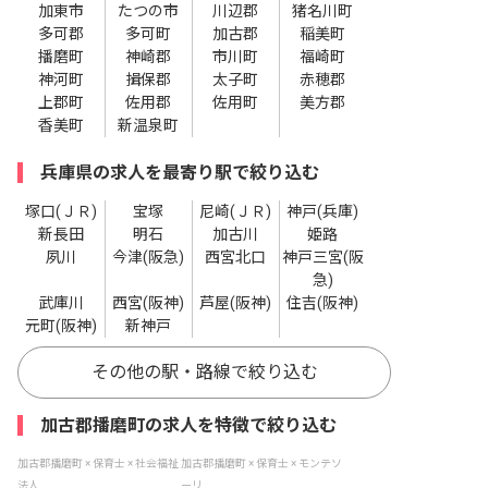
加東市
たつの市
川辺郡
猪名川町
多可郡
多可町
加古郡
稲美町
播磨町
神崎郡
市川町
福崎町
神河町
揖保郡
太子町
赤穂郡
上郡町
佐用郡
佐用町
美方郡
香美町
新温泉町
兵庫県の求人を最寄り駅で絞り込む
塚口(ＪＲ)
宝塚
尼崎(ＪＲ)
神戸(兵庫)
新長田
明石
加古川
姫路
夙川
今津(阪急)
西宮北口
神戸三宮(阪
急)
武庫川
西宮(阪神)
芦屋(阪神)
住吉(阪神)
元町(阪神)
新神戸
その他の駅・路線で絞り込む
加古郡播磨町の求人を特徴で絞り込む
加古郡播磨町 × 保育士 × 社会福祉
加古郡播磨町 × 保育士 × モンテソ
法人
ーリ