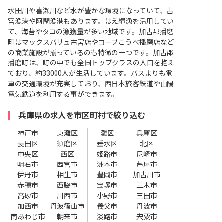
水田川や喜瀬川など水が豊かな環境になっていて、古
宮漁港や阿閇漁港もあります。はえ縄漁を活用してい
て、海苔やタコの漁獲量が多い地域です。加古郡播磨
町はマックスバリュ古宮店やコープこうべ播磨店など
の商業施設が揃っているのも特徴の一つです。加古郡
播磨町は、町の中でも全国トップクラスの人口を抱え
ており、約33000人が生活しています。バスよりも電
車の交通環境が充実しており、西日本旅客鉄道や山陽
電気鉄道を利用する事ができます。
兵庫県の求人を市区町村で絞り込む
神戸市
東灘区
灘区
兵庫区
長田区
須磨区
垂水区
北区
中央区
西区
姫路市
尼崎市
明石市
西宮市
洲本市
芦屋市
伊丹市
相生市
豊岡市
加古川市
赤穂市
西脇市
宝塚市
三木市
高砂市
川西市
小野市
三田市
加西市
丹波篠山市
養父市
丹波市
南あわじ市
朝来市
淡路市
宍粟市