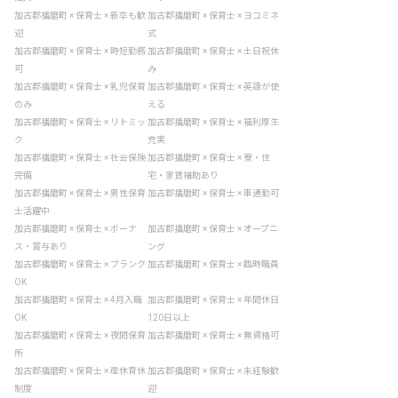
加古郡播磨町 × 保育士 × 新卒も歓
加古郡播磨町 × 保育士 × ヨコミネ
迎
式
加古郡播磨町 × 保育士 × 時短勤務
加古郡播磨町 × 保育士 × 土日祝休
可
み
加古郡播磨町 × 保育士 × 乳児保育
加古郡播磨町 × 保育士 × 英語が使
のみ
える
加古郡播磨町 × 保育士 × リトミッ
加古郡播磨町 × 保育士 × 福利厚生
ク
充実
加古郡播磨町 × 保育士 × 社会保険
加古郡播磨町 × 保育士 × 寮・住
完備
宅・家賃補助あり
加古郡播磨町 × 保育士 × 男性保育
加古郡播磨町 × 保育士 × 車通勤可
士活躍中
加古郡播磨町 × 保育士 × ボーナ
加古郡播磨町 × 保育士 × オープニ
ス・賞与あり
ング
加古郡播磨町 × 保育士 × ブランク
加古郡播磨町 × 保育士 × 臨時職員
OK
加古郡播磨町 × 保育士 × 4月入職
加古郡播磨町 × 保育士 × 年間休日
OK
120日以上
加古郡播磨町 × 保育士 × 夜間保育
加古郡播磨町 × 保育士 × 無資格可
所
加古郡播磨町 × 保育士 × 産休育休
加古郡播磨町 × 保育士 × 未経験歓
制度
迎