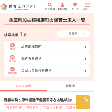
求人検索
転職相談
キープ
メニュー
兵庫県加古郡播磨町の保育士求人一覧
1
兵庫県
検索結果
件
加古郡播磨町
場所
働き方を選択
働き方
こだわり条件を選択
給与/他
おすすめ順
新着順
就職活動・情報収集中の学生さん大歓迎！
保育士バンク！就職・転職フェスタ in 大阪
持ち物不要
特典あり
学生さん歓迎
入退場自由