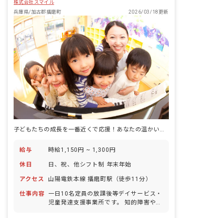
株式会社スマイル
兵庫県/加古郡播磨町
2026/03/18更新
子どもたちの成長を一番近くで応援！あなたの温かい心が輝く場所がここにあります。
給与
時給1,150円 ~ 1,300円
休日
日、祝、他シフト制 年末年始
アクセス
山陽電鉄本線 播磨町駅（徒歩11分）
仕事内容
一日10名定員の放課後等デイサービス・
児童発達支援事業所です。 知的障害や発
達に遅れのあるお子様を対象とした支援