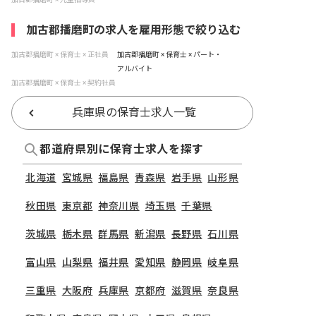
加古郡播磨町の求人を雇用形態で絞り込む
加古郡播磨町 × 保育士 × 正社員
加古郡播磨町 × 保育士 × パート・
アルバイト
加古郡播磨町 × 保育士 × 契約社員
兵庫県の保育士求人一覧
都道府県別に保育士求人を探す
北海道
宮城県
福島県
青森県
岩手県
山形県
秋田県
東京都
神奈川県
埼玉県
千葉県
茨城県
栃木県
群馬県
新潟県
長野県
石川県
富山県
山梨県
福井県
愛知県
静岡県
岐阜県
三重県
大阪府
兵庫県
京都府
滋賀県
奈良県