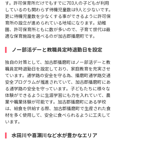
す。許可保育所だけでもすでに703人の子どもが利用
しているのも関わらず待機児童数は9人と少ないです。
更に待機児童数を少なくする事ができるように許可保
育所の設立が進められている地域になります。幼稚
園、許可保育所ともに数が多いので、子育て世代は最
適な保育施設を選べるのが加古郡播磨町です。
ノー部活デーと教職員定時退勤日を設定
独自の対策として、加古郡播磨町はノー部活デーと教
職員定時退勤日を設定しており、家庭教育を充実させ
ています。通学路の安全を守る為、播磨町通学路交通
安全プログラムが推進されていて、加古郡播磨町にあ
る通学路の安全を守っています。子どもたちに様々な
体験ができるように生涯学習にも力を入れていて、農
業や職業体験が可能です。加古郡播磨町にある学校
は、給食を供給する際、加古郡播磨町で生産された食
材を多く使用して、安全に食べられるように工夫して
います。
水田川や喜瀬川など水が豊かなエリア