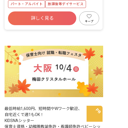
業務を担当していただきます。 ・一人ひ
パート・アルバイト
放課後等デイサービス
とりのお子様と深く関わり、成長を実感
できるやりがいのある職場です。 ・障害
児教育に情熱を持って取り組んでくださ
詳しく見る
る方を募集しています。 勤務はシフト制
キープ
で、週2日以上の勤務が可能です。 前月
に翌月のシフトを決定する際、ご都合の
悪い日を伺い、お子様の学校行事等に配
慮いたします。
最低時給1,600円、短時間やWワーク歓迎、
自宅近くで週1もOK！
KIDSNAシッター
保育士資格・幼稚園教諭免許・看護師免許ベビーシッ