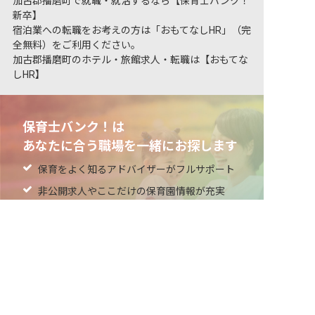
加古郡播磨町で就職・就活するなら【保育士バンク！
新卒】
宿泊業への転職をお考えの方は「おもてなしHR」（完
全無料）をご利用ください。
加古郡播磨町のホテル・旅館求人・転職は【おもてな
しHR】
保育士バンク！は
あなたに合う職場を一緒にお探します
保育をよく知るアドバイザーがフルサポート
非公開求人やここだけの保育園情報が充実
非公開の求人多数！ 紹介登録はこちら
累計40万人以上が利用した信頼実績
加古郡播磨町の求人を紹介してもらう
適正な有料職業紹介事業者として
厚生労働省の認定取得