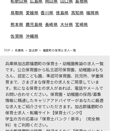
和歌山県
広島県
岡山県
山口県
島根県
鳥取県
愛媛県
香川県
徳島県
高知県
福岡県
熊本県
鹿児島県
長崎県
大分県
宮崎県
佐賀県
沖縄県
TOP
兵庫県
加古郡
播磨町の保育士求人一覧
兵庫県加古郡播磨町の保育士・幼稚園教諭の求人一覧
です。公立保育園から私立認可保育園、幼稚園はもち
ろん、認定こども園、準認可保育園、託児所、学童保
育まで、さまざまな保育士の求人をご用意していま
す。気になる保育士の求人があれば、電話やメールで
お問い合わせください。保育園・幼稚園の採用/募集
情報に精通したキャリアアドバイザーがあなたに最適
な求人をご紹介させていただきます。加古郡播磨町の
保育士求人・転職サイト【保育士バンク!】
学生の方の応募は「保育士バンク！新卒」（完全無
料）をご利用ください。