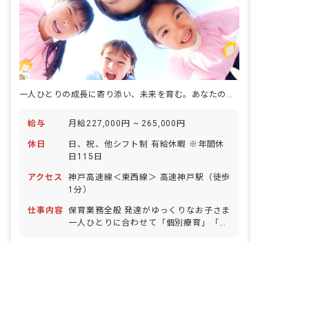
一人ひとりの成長に寄り添い、未来を育む。あなたの温かい心が輝く場所です。
給与
月給227,000円 ~ 265,000円
休日
日、祝、他シフト制 有給休暇 ※年間休
日115日
アクセス
神戸高速線＜東西線＞ 高速神戸駅（徒歩
1分）
仕事内容
保育業務全般 発達がゆっくりなお子さま
一人ひとりに合わせて「個別療育」「グ
ループ療育」を行います。日常生活にお
ける基本的な動作の指導、知識技能の付
非公開の求人多数！ 紹介登録はこちら
契約社員
放課後等デイサービス
与、集団生活への適応訓練等を独自の療
兵庫県の求人を紹介してもらう
育プログラムに沿って行います。個々の
ボーナス・賞与あり
社会保険完備
障害の状態、発達の過程・特性等に応じ
詳しく見る
退職金制度
残業少なめ
交通費支給
た発達上の課題を達成できるように導き
キープ