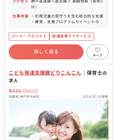
アクセス
神戸高速線＜南北線＞ 新開地駅（徒歩2
分）
仕事内容
・利用児童の見守りを含む総合的な支援
・療育、支援プログラムやイベントの企
画・実施 ・保護者対応 ・送迎業務（運
転免許をお持ちでいない方は添乗をお願
パート・アルバイト
放課後等デイサービス
いします） ・スタッフミーティングでの
情報共有
詳しく見る
キープ
こども発達支援親どりこんこん
｜
保育士
の
求人
株式会社プルメリア
兵庫県/神戸市中央区
2026/02/26更新