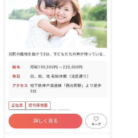
元町の路地を抜けて3分、子どもたちの声が待っている場所へ。
給与
月給190,500円 ~ 220,000円
休日
日、祝、他 有給休暇（法定通り）
アクセス
地下鉄神戸高速線「西元町駅」より徒歩
3分
正社員
認可保育園
寮・住宅・家賃補助あり
有給
詳しく見る
昇給昇進あり
社会福祉法人
複数園あり
キープ