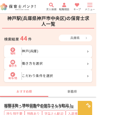
求人検索
転職相談
キープ
メニュー
神戸駅(兵庫県神戸市中央区)の保育士求
人一覧
44
兵庫県
検索結果
件
神戸(兵庫)
場所
働き方を選択
働き方
こだわり条件を選択
給与/他
おすすめ順
新着順
就職活動・情報収集中の学生さん大歓迎！
保育士バンク！就職・転職フェスタ in 大阪
持ち物不要
特典あり
学生さん歓迎
入退場自由