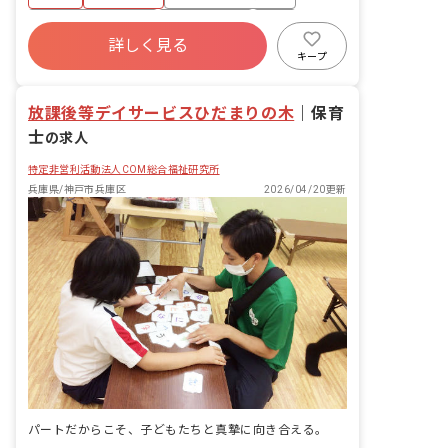
週案、日案）の作成 ・個別経過記録の作
成 ・保護者様対応など ・園児定員：12
年間休日120日以上
社会保険完備
有給
名 ※保育士数は、認可園の基準と同等の
詳しく見る
福利厚生充実
残業少なめ
昇給昇進あり
配置人数＋1名 ■保育理念 当園では、日
キープ
本の心を大切にしながら外国の文化や言
産休育休制度
語にも触れ、日々の園生活の中で楽しく
放課後等デイサービスひだまりの木
自然に英語が身につく環境を整えていま
｜
保育
す。「愛情を注ぐ保育」「褒める保育」
士
の求人
「可能性を広げる保育」で、かけがえの
ない「今」を大切にする保育に努めてい
特定非営利活動法人COM総合福祉研究所
ます。 ■保育のこだわり 「えいごとにほ
兵庫県/神戸市兵庫区
2026/04/20更新
んごであそぼう！」 当園では、日本の心
を大切にしながら外国の文化や言語にも
触れ、日々の園生活の中で楽しく自然に
英語が身につく環境を整えています。
日々の英語レッスンでは、外国人講師と
ネイティブレベルの保育士などによる独
自の英語レッスンカリキュラムを実施。
0歳児から参加できる英語レッスンカリ
キュラムは当園独自の取り組みで、絵本
やダンス、フラッシュカードなどを使
い、遊びの中で学びを深めています。
パートだからこそ、子どもたちと真摯に向き合える。