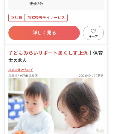
徒歩2分
正社員
放課後等デイサービス
社会保険完備
有給
福利厚生充実
詳しく見る
駅近5分以内
複数園あり
キープ
子どもみらいサポートあくしす上沢
｜
保育
士
の求人
株式会社みらいず
兵庫県/神戸市兵庫区
2026/04/20更新