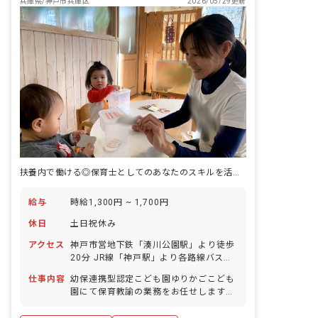
兵庫県/神戸市兵庫区
2026/05/29更新
扶養内で働ける◎保育士としてのあなたのスキルを活かしませんか
給与
時給1,300円 ~ 1,700円
休日
土日祝休み
アクセス
神戸市営地下鉄「湊川公園駅」より徒歩
20分 JR線「神戸駅」より各路線バス利
用可 ・神戸駅発市バス（3・11・65系
仕事内容
幼保連携型認定こども園ゆりかごこども
統）「夢野町3丁目」下車、徒歩3分 ・
園にて保育教諭の業務をお任せします。
三宮行き市バス（7系統）「石井町」下
■具体的な仕事内容 ・教育、保育業務全
車、徒歩3分 ■バイク・自転車通勤可
般 ・身の回りの世話 ・遊びの見守り ・