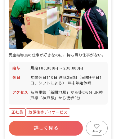
児童指導員の仕事が好きなのに、持ち帰り仕事がない。
給与
月給185,000円 ~ 230,000円
休日
年間休日110日 週休2日制（日曜+平日1
日、シフトによる） 年末年始休暇
（12/29～1/3） 夏季休暇 GW休暇 有給
アクセス
阪急電鉄「新開地駅」から徒歩6分 JR神
休暇（法定通り付与、5日以上の連休取
戸線「神戸駅」から徒歩9分
得も可能です）
正社員
放課後等デイサービス
ボーナス・賞与あり
社会保険完備
有給
詳しく見る
退職金制度
残業少なめ
時短勤務可
キープ
未経験歓迎
新卒も歓迎