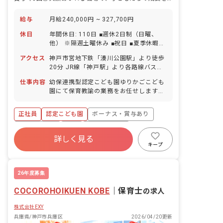
給与
月給240,000円 ~ 327,700円
休日
年間休日: 110日 ■週休2日制（日曜、
他） ※隔週土曜休み ■祝日 ■夏季休暇
（6日間） ■年末年始休暇（12/29～
アクセス
神戸市営地下鉄「湊川公園駅」より徒歩
1/3） ■有給休暇（半日単位での取得可
20分 JR線「神戸駅」より各路線バス利
／5日以上の連休相談OK） ※入社直後に
用可 ・神戸駅発市バス（3・11・65系
10日付与 ■慶弔休暇 ■産前産後・育児休
仕事内容
幼保連携型認定こども園ゆりかごこども
統）「夢野町3丁目」下車、徒歩3分 ・
暇 ■介護・看護休暇
園にて保育教諭の業務をお任せします。
三宮行き市バス（7系統）「石井町」下
■具体的な仕事内容 ・教育、保育業務全
車、徒歩3分 ■バイク・自転車通勤可
般 ・担任業務またはフリーとして全体の
（無料駐輪場あり）
正社員
認定こども園
ボーナス・賞与あり
保育 ・援助が必要な子どもの保育 ※0～
2歳児クラスは複数担任／3～5歳児クラ
社会保険完備
有給
福利厚生充実
スはひとり担任
詳しく見る
退職金制度
残業少なめ
昇給昇進あり
キープ
産休育休制度
26年度募集
COCOROHOIKUEN KOBE
｜
保育士
の求人
株式会社EXY
兵庫県/神戸市兵庫区
2026/04/20更新