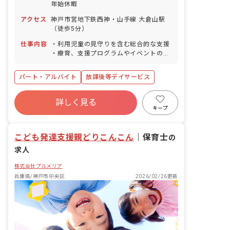
年始休暇
アクセス
神戸市営地下鉄西神・山手線 大倉山駅
（徒歩5分）
仕事内容
・利用児童の見守りを含む総合的な支援
・療育、支援プログラムやイベントの企
画・実施 ・保護者対応 ・送迎業務（運
転免許をお持ちでいない方は添乗をお願
パート・アルバイト
放課後等デイサービス
いします） ・スタッフミーティングでの
情報共有
詳しく見る
キープ
こども発達支援親どりこんこん
｜
保育士
の
求人
株式会社プルメリア
兵庫県/神戸市中央区
2026/02/26更新