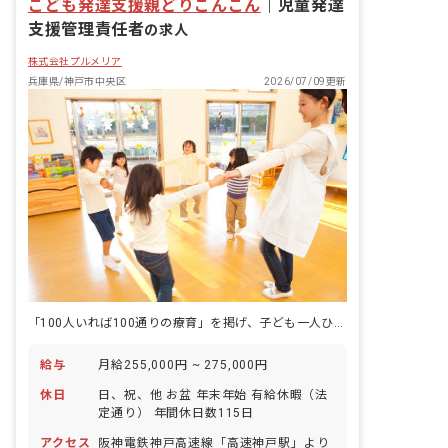
こども発達支援親どりこんこん
｜
児童発達
支援管理責任者
の求人
株式会社プルメリア
兵庫県/神戸市中央区
2026/07/09更新
「100人いれば100通りの療育」を掲げ、子ども一人ひとりの可能性を育み続ける施設です。
給与
月給255,000円 ~ 275,000円
休日
日、祝、他 お盆 年末年始 有給休暇（法
定通り） 年間休日数115日
アクセス
阪神電鉄神戸高速線「高速神戸駅」より