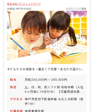
株式会社パシフィックライフ
兵庫県/神戸市中央区
2025/11/27更新
子どもたちの成長を一番近くで応援！あなたの温かい心が輝く場所です。
給与
月給200,000円 ~ 280,000円
休日
土、日、祝、他シフト制 有給休暇（入社
6ヶ月後に10日付与） 【児童発達支援】
土曜・日曜・祝日 【放課後等デイサービ
アクセス
神戸市営地下鉄海岸線 みなと元町駅（徒
ス】日曜・祝日の週休2日 ※施設の休業
歩1分）
日は日曜・祝日になります
仕事内容
保育業務全般