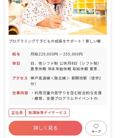
プログラミングで子どもの成長をサポート！新しい療育の場で輝く保育士さんを募集。
給与
月給220,000円 ~ 255,000円
休日
日、他シフト制 公休月8日（シフト制）
夏季休暇 年末年始休暇 有給休暇 夏季休
暇：8月中旬平日3日間
アクセス
神戸高速線＜南北線＞ 新開地駅（徒歩2
分）
仕事内容
・利用児童の見守りを含む総合的な支援
・療育、支援プログラムやイベントの企
画・実施 ・保護者対応 ・送迎業務（運
転免許をお持ちでいない方は添乗をお願
正社員
放課後等デイサービス
いします） ・スタッフミーティングでの
情報共有
詳しく見る
キープ