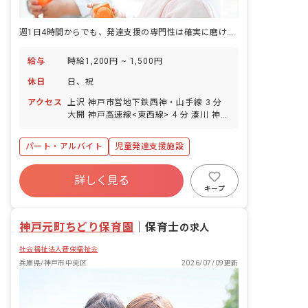
週1日4時間からでも、発達支援の専門性は確実に磨ける環境です。
給与
時給1,200円 ~ 1,500円
休日
日、祝
アクセス
上沢 神戸市営地下鉄西神・山手線 3 分
大開 神戸高速線<東西線> 4 分 湊川 神戸
高速線<南北線> 8 分 湊川 神戸電鉄有馬
線 8 分 湊川公園 神戸市営地下鉄西神・
パート・アルバイト
児童発達支援施設
山手線 9 分
詳しく見る
キープ
神戸元町ちどり保育園
｜
保育士
の求人
社会福祉法人晋栄福祉会
兵庫県/神戸市中央区
2026/07/09更新