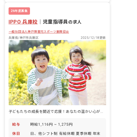
26年度募集
IPPO 兵庫校
｜
児童指導員
の求人
一般社団法人神戸障害児スポーツ振興協会
兵庫県/神戸市兵庫区
2025/12/18更新
子どもたちの成長を間近で応援！あなたの温かい心が輝く場所です
給与
時給1,116円 ~ 1,275円
休日
日、他シフト制 有給休暇 夏季休暇 年末