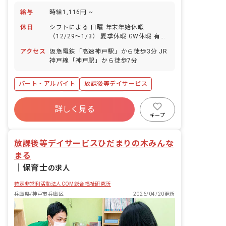
給与
時給1,116円 ~
休日
シフトによる 日曜 年末年始休暇
（12/29～1/3） 夏季休暇 GW休暇 有給
休暇（法定通り付与、5日以上の連休取
アクセス
阪急電鉄「高速神戸駅」から徒歩3分 JR
得も可能です）
神戸線「神戸駅」から徒歩7分
パート・アルバイト
放課後等デイサービス
社会保険完備
有給
残業少なめ
詳しく見る
未経験歓迎
新卒も歓迎
駅近5分以内
キープ
アットホーム
週2.3日~OK
放課後等デイサービスひだまりの木みんな
まる
｜
保育士
の求人
特定非営利活動法人COM総合福祉研究所
兵庫県/神戸市兵庫区
2026/04/20更新