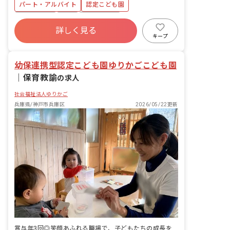
（無料駐輪場あり）
パート・アルバイト
認定こども園
活動のサポート
土日祝休み
有給
残業少なめ
詳しく見る
昇給昇進あり
産休育休制度
社会福祉法人
キープ
正社員登用
未経験歓迎
幼保連携型認定こども園ゆりかごこども園
｜
保育教諭
の求人
社会福祉法人ゆりかご
兵庫県/神戸市兵庫区
2026/05/22更新
賞与年3回◎笑顔あふれる職場で、子どもたちの成長を見守りませんか