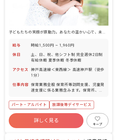
子どもたちの笑顔が原動力。あなたの温かい心で、未来を育む喜びを分かち合いませんか？
給与
時給1,500円 ~ 1,960円
休日
土、日、祝、他シフト制 完全週休2日制
有給休暇 夏季休暇 冬季休暇
アクセス
神戸高速線＜東西線＞ 高速神戸駅（徒歩
1分）
仕事内容
保育業務全般 保育所等訪問支援、児童発
達支援に係る業務含みます。保育所、幼
稚園、小学校等を訪問し行動観察を行
い、それらをレポートにまとめます。療
パート・アルバイト
放課後等デイサービス
育施設「こども発達支援 親どりこんこ
ん」等にて、障害児への直接支援も行い
社会保険完備
有給
退職金制度
ます。
詳しく見る
残業少なめ
昇給昇進あり
交通費支給
キープ