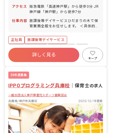
（12/29～1/3） 夏季休暇 GW休暇 有給
アクセス
阪急電鉄「高速神戸駅」から徒歩3分 JR
休暇（法定通り付与、5日以上の連休取
神戸線「神戸駅」から徒歩7分
得も可能です）
仕事内容
放課後等デイサービスひだまりの木で保
育業務全般をお任せします。 ＜具体的な
業務内容＞ ・子ども達一人ひとりの支援
サービスの提案・準備・実施・送迎・記
正社員
放課後等デイサービス
録など ・放課後等デイサービスのプログ
ラム企画・運営（紙工作、外遊び、クッ
ボーナス・賞与あり
社会保険完備
有給
キング、学習指導など）
詳しく見る
退職金制度
残業少なめ
時短勤務可
キープ
未経験歓迎
新卒も歓迎
26年度募集
IPPOプログラミング兵庫校
｜
保育士
の求人
一般社団法人神戸障害児スポーツ振興協会
兵庫県/神戸市兵庫区
2025/12/18更新