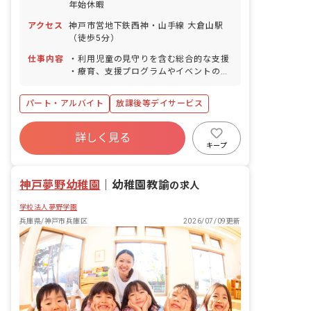
年始休暇
アクセス
神戸市営地下鉄西神・山手線 大倉山駅
（徒歩5分）
仕事内容
・利用児童の見守りを含む総合的な支援
・療育、支援プログラムやイベントの企
画・実施 ・保護者対応 ・送迎業務（運
転免許をお持ちでいない方は添乗をお願
パート・アルバイト
放課後等デイサービス
いします） ・スタッフミーティングでの
情報共有
詳しく見る
キープ
神戸夢野幼稚園
｜
幼稚園教諭
の求人
学校法人夢野学園
兵庫県/神戸市兵庫区
2026/07/09更新