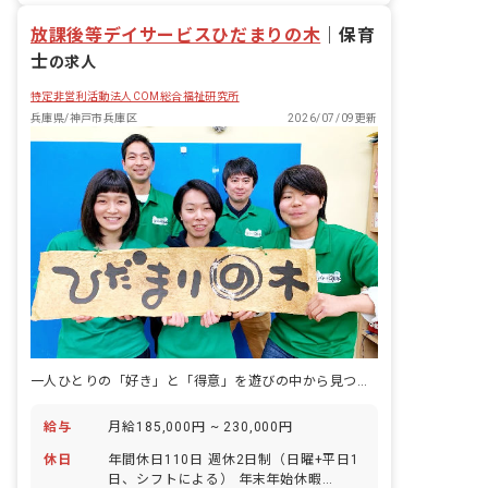
放課後等デイサービスひだまりの木
｜
保育
士
の求人
特定非営利活動法人COM総合福祉研究所
兵庫県/神戸市兵庫区
2026/07/09更新
一人ひとりの「好き」と「得意」を遊びの中から見つけ、自立への道筋を一緒に描く。
給与
月給185,000円 ~ 230,000円
休日
年間休日110日 週休2日制（日曜+平日1
日、シフトによる） 年末年始休暇