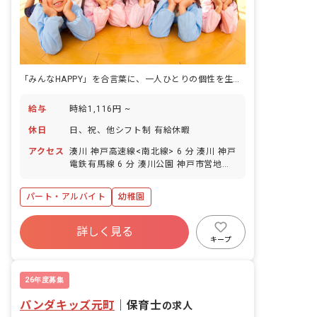
「みんなHAPPY」を合言葉に、一人ひとりの個性を生かす保育がここにあります。
給与
時給1,116円 ~
休日
日、祝、他シフト制 有給休暇
アクセス
湊川 神戸高速線<南北線> 6 分 湊川 神戸
電鉄有馬線 6 分 湊川公園 神戸市営地下
鉄西神・山手線 7 分 上沢 神戸市営地下
鉄西神・山手線 12 分 新開地 神戸高速線
パート・アルバイト
幼稚園
<南北線> 12 分
詳しく見る
キープ
26年度募集
パンダキッズ元町
｜
保育士
の求人