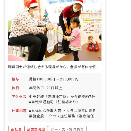
職員同士が信頼し合える環境だから、全員が有休を使い切る。
給与
月給190,000円 ~ 230,000円
休日
年間休日120日以上
アクセス
中央幹線「高速神戸駅」から徒歩約7分
■自転車通勤可（駐輪場あり）
仕事内容
■具体的な仕事内容 ・クラス運営に係る
業務全般 ・クラス担任業務（複数担任の
可能性あり） ・食事、排泄、着脱の介助
・日々の遊びの提供 ・指導計画（月案、
正社員
企業主導型
ボーナス・賞与あり