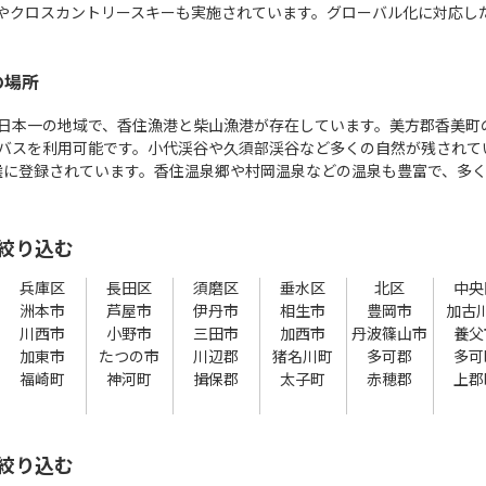
やクロスカントリースキーも実施されています。グローバル化に対応し
の場所
日本一の地域で、香住漁港と柴山漁港が存在しています。美方郡香美町
バスを利用可能です。小代渓谷や久須部渓谷など多くの自然が残されて
00選に登録されています。香住温泉郷や村岡温泉などの温泉も豊富で、多
絞り込む
兵庫区
長田区
須磨区
垂水区
北区
中央
洲本市
芦屋市
伊丹市
相生市
豊岡市
加古
川西市
小野市
三田市
加西市
丹波篠山市
養父
加東市
たつの市
川辺郡
猪名川町
多可郡
多可
福崎町
神河町
揖保郡
太子町
赤穂郡
上郡
絞り込む