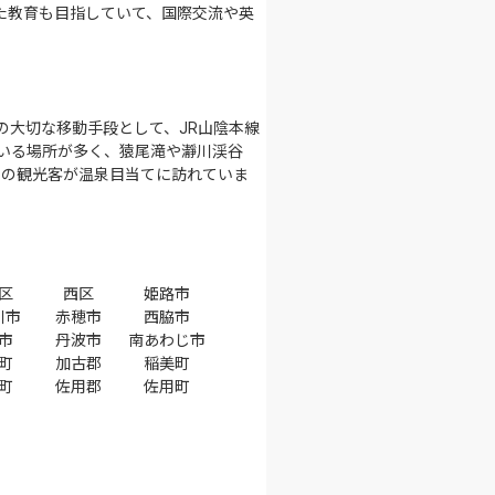
た教育も目指していて、国際交流や英
の大切な移動手段として、JR山陰本線
いる場所が多く、猿尾滝や瀞川渓谷
くの観光客が温泉目当てに訪れていま
区
西区
姫路市
川市
赤穂市
西脇市
市
丹波市
南あわじ市
町
加古郡
稲美町
町
佐用郡
佐用町