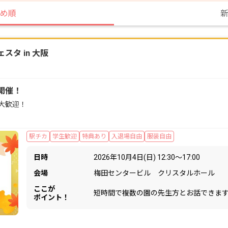
め順
タ in 大阪
開催！
大歓迎！
駅チカ
学生歓迎
特典あり
入退場自由
服装自由
日時
2026年10月4日(日) 12:30〜17:00
会場
梅田センタービル クリスタルホール
ここが
短時間で複数の園の先生方とお話できま
ポイント！