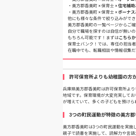
・
美方郡香美町 × 保育士 ×
住宅補助
・
美方郡香美町 × 保育士 ×
ボーナス
他にも様々な条件で絞り込みができ
美方郡香美町の一覧ページ
からご確
自分で職場を探すのは自信が無いの
もちろん可能です！まずは
こちらか
保育士バンク！では、専任の担当者
在職中でも、転職相談や情報収集だ
許可保育所よりも幼稚園の方
兵庫県美方郡香美町は許可保育所より
地域です。保育環境が大変充実しており
が増えていて、多くの子どもを預けられ
3つの町民運動が特徴の美方郡
美方郡香美町は3つの町民運動を実施
親子で読書を実施して、読解力や言語