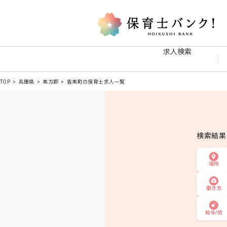
求人検索
TOP
兵庫県
美方郡
香美町の保育士求人一覧
検索結
場所
働き方
給与/他