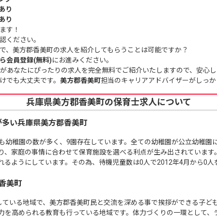
あり
あり
ます！
認ください。
で、美方郡香美町の求人を紹介してもらうことは可能ですか？
ら会員登録(無料)
にお進みください。
があなたにぴったりの求人を完全無料でご紹介いたしますので、安心し
けでも大丈夫です。
美方郡香美町
担当のキャリアアドバイザーがしっか
兵庫県美方郡香美町の保育士求人について
が多い兵庫県美方郡香美町
も幼稚園の数が多く、9園存在しています。全ての幼稚園が公立幼稚園に
、家庭の事情に合わせて保育施設を選べる利点が生み出されています。20
るようにしています。その為、待機児童数は0人で2012年4月から0
香美町
している地域で、美方郡香美町民と交流を深める事で挨拶ができる子ど
力を高められる教育も行っている地域です。体力づくりの一環として、