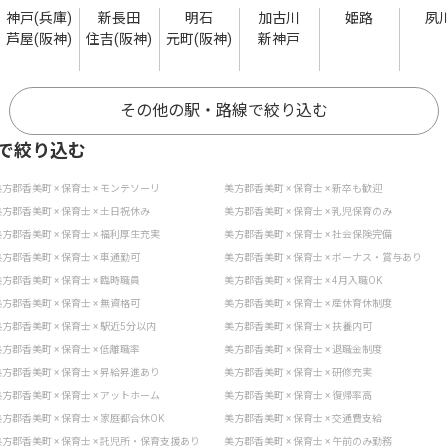
神戸(兵庫)
新長田
明石
加古川
姫路
夙
芦屋(阪神)
住吉(阪神)
元町(阪神)
新神戸
その他の駅・路線で絞り込む
で絞り込む
方郡香美町 × 保育士 × モンテソーリ
美方郡香美町 × 保育士 × 新卒も歓迎
方郡香美町 × 保育士 × 土日祝休み
美方郡香美町 × 保育士 × 乳児保育のみ
方郡香美町 × 保育士 × 福利厚生充実
美方郡香美町 × 保育士 × 社会保険完備
方郡香美町 × 保育士 × 車通勤可
美方郡香美町 × 保育士 × ボーナス・賞与あり
方郡香美町 × 保育士 × 臨時職員
美方郡香美町 × 保育士 × 4月入職OK
方郡香美町 × 保育士 × 無資格可
美方郡香美町 × 保育士 × 産休育休制度
方郡香美町 × 保育士 × 駅近5分以内
美方郡香美町 × 保育士 × 扶養内可
方郡香美町 × 保育士 × 低離職率
美方郡香美町 × 保育士 × 退職金制度
方郡香美町 × 保育士 × 昇給昇進あり
美方郡香美町 × 保育士 × 研修充実
方郡香美町 × 保育士 × アットホーム
美方郡香美町 × 保育士 × 復帰率高
方郡香美町 × 保育士 × 家庭都合休OK
美方郡香美町 × 保育士 × 交通費支給
方郡香美町 × 保育士 × 託児所・保育支援あり
美方郡香美町 × 保育士 × 午前のみ勤務