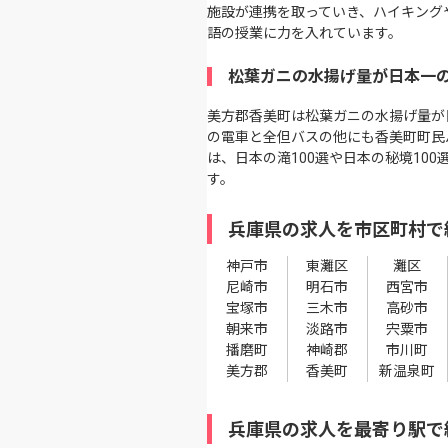
施設が連携を取っていき、ハイキング
語の授業に力を入れています。
松葉ガニの水揚げ量が日本一
美方郡香美町は松葉ガニの水揚げ量が
の電車と全但バスの他にも香美町町民
は、日本の滝100選や日本の秘境1
す。
兵庫県の求人を市区町村で
神戸市
東灘区
灘区
尼崎市
明石市
西宮市
宝塚市
三木市
高砂市
朝来市
淡路市
宍粟市
播磨町
神崎郡
市川町
美方郡
香美町
新温泉町
兵庫県の求人を最寄り駅で