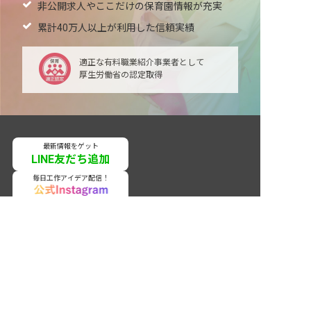
非公開求人やここだけの保育園情報が充実
累計40万人以上が利用した信頼実績
適正な有料職業紹介事業者として
厚生労働省の認定取得
最新情報をゲット
LINE友だち追加
毎日工作アイデア配信！
非公開の求人多数！ 紹介登録はこちら
ネクストビートの関連サービス
保育業界の求職者様向けサービス
兵庫県の求人を紹介してもらう
保育士バンク！ - 日本最大級。保育士・幼稚園教諭向
け転職支援サイト
保育士バンク！新卒 - 保育士・幼稚園教諭を目指す
「学生向け」就職活動情報サイト
法人様向けサービス