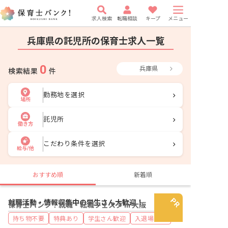
求人検索
転職相談
キープ
メニュー
兵庫県の託児所の保育士求人一覧
0
兵庫県
検索結果
件
勤務地を選択
場所
託児所
働き方
こだわり条件を選択
給与/他
おすすめ順
新着順
就職活動・情報収集中の学生さん大歓迎！
保育士バンク！就職・転職フェスタ in 大阪
持ち物不要
特典あり
学生さん歓迎
入退場自由