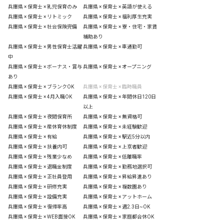
兵庫県 × 保育士 × 乳児保育のみ
兵庫県 × 保育士 × 英語が使える
兵庫県 × 保育士 × リトミック
兵庫県 × 保育士 × 福利厚生充実
兵庫県 × 保育士 × 社会保険完備
兵庫県 × 保育士 × 寮・住宅・家賃
補助あり
兵庫県 × 保育士 × 男性保育士活躍
兵庫県 × 保育士 × 車通勤可
中
兵庫県 × 保育士 × ボーナス・賞与
兵庫県 × 保育士 × オープニング
あり
兵庫県 × 保育士 × ブランクOK
兵庫県 × 保育士 × 臨時職員
兵庫県 × 保育士 × 4月入職OK
兵庫県 × 保育士 × 年間休日120日
以上
兵庫県 × 保育士 × 夜間保育所
兵庫県 × 保育士 × 無資格可
兵庫県 × 保育士 × 産休育休制度
兵庫県 × 保育士 × 未経験歓迎
兵庫県 × 保育士 × 有給
兵庫県 × 保育士 × 駅近5分以内
兵庫県 × 保育士 × 扶養内可
兵庫県 × 保育士 × 上京者歓迎
兵庫県 × 保育士 × 残業少なめ
兵庫県 × 保育士 × 低離職率
兵庫県 × 保育士 × 退職金制度
兵庫県 × 保育士 × 勤務地選択可
兵庫県 × 保育士 × 正社員登用
兵庫県 × 保育士 × 昇給昇進あり
兵庫県 × 保育士 × 研修充実
兵庫県 × 保育士 × 複数園あり
兵庫県 × 保育士 × 設備充実
兵庫県 × 保育士 × アットホーム
兵庫県 × 保育士 × 復帰率高
兵庫県 × 保育士 × 週2.3日~OK
兵庫県 × 保育士 × WEB面接OK
兵庫県 × 保育士 × 家庭都合休OK