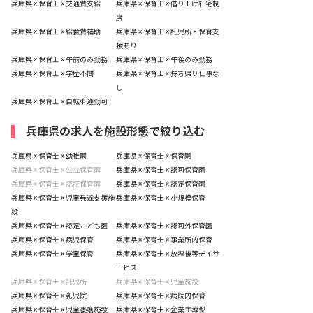
兵庫県 × 保育士 × 交通費支給
兵庫県 × 保育士 × 借り上げ社宅制
度
兵庫県 × 保育士 × 給食費補助
兵庫県 × 保育士 × 託児所・保育支
援あり
兵庫県 × 保育士 × 午前のみ勤務
兵庫県 × 保育士 × 午後のみ勤務
兵庫県 × 保育士 × 学歴不問
兵庫県 × 保育士 × 持ち帰り仕事な
し
兵庫県 × 保育士 × 自転車通勤可
兵庫県の求人を施設形態で絞り込む
兵庫県 × 保育士 × 幼稚園
兵庫県 × 保育士 × 保育園
兵庫県 × 保育士 × 公立保育園
兵庫県 × 保育士 × 認可保育園
兵庫県 × 保育士 × 認証保育園
兵庫県 × 保育士 × 認定保育園
兵庫県 × 保育士 × 児童発達支援施
兵庫県 × 保育士 × 小規模保育
設
兵庫県 × 保育士 × 認定こども園
兵庫県 × 保育士 × 認可外保育園
兵庫県 × 保育士 × 病児保育
兵庫県 × 保育士 × 事業所内保育
兵庫県 × 保育士 × 学童保育
兵庫県 × 保育士 × 放課後等デイサ
ービス
兵庫県 × 保育士 × 託児所
兵庫県 × 保育士 × 児童施設
兵庫県 × 保育士 × 乳児院
兵庫県 × 保育士 × 病院内保育
兵庫県 × 保育士 × 児童養護施設
兵庫県 × 保育士 × 企業主導型