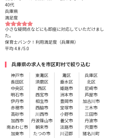
40代
兵庫県
満足度
小さな疑問点などにも即座に対応していただけまし
た。
保育士バンク！利用満足度（兵庫県）
平均
4.8
/5.0
兵庫県の求人を市区町村で絞り込む
神戸市
東灘区
灘区
兵庫区
長田区
須磨区
垂水区
北区
中央区
西区
姫路市
尼崎市
明石市
西宮市
洲本市
芦屋市
伊丹市
相生市
豊岡市
加古川市
赤穂市
西脇市
宝塚市
三木市
高砂市
川西市
小野市
三田市
加西市
丹波篠山市
養父市
丹波市
南あわじ市
朝来市
淡路市
宍粟市
加東市
たつの市
川辺郡
猪名川町