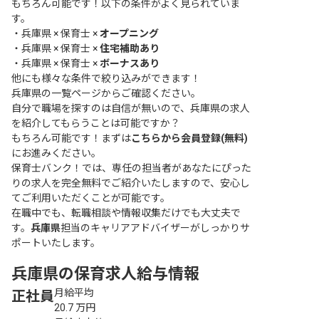
もちろん可能です！以下の条件がよく見られていま
す。
・
兵庫県 × 保育士 ×
オープニング
・
兵庫県 × 保育士 ×
住宅補助あり
・
兵庫県 × 保育士 ×
ボーナスあり
他にも様々な条件で絞り込みができます！
兵庫県の一覧ページ
からご確認ください。
自分で職場を探すのは自信が無いので、兵庫県の求人
を紹介してもらうことは可能ですか？
もちろん可能です！まずは
こちらから会員登録(無料)
にお進みください。
保育士バンク！では、専任の担当者があなたにぴった
りの求人を完全無料でご紹介いたしますので、安心し
てご利用いただくことが可能です。
在職中でも、転職相談や情報収集だけでも大丈夫で
す。
兵庫県
担当のキャリアアドバイザーがしっかりサ
ポートいたします。
兵庫県の保育求人給与情報
月給平均
正社員
20.7
万円