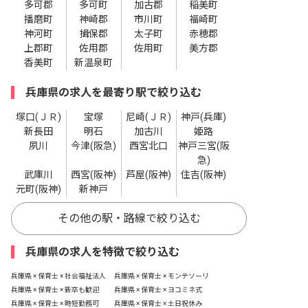
多可郡
多可町
加古郡
稲美町
播磨町
神崎郡
市川町
福崎町
神河町
揖保郡
太子町
赤穂郡
上郡町
佐用郡
佐用町
美方郡
香美町
新温泉町
兵庫県の求人を最寄り駅で絞り込む
塚口(ＪＲ)
宝塚
尼崎(ＪＲ)
神戸(兵庫)
新長田
明石
加古川
姫路
夙川
今津(阪急)
西宮北口
神戸三宮(阪
急)
武庫川
西宮(阪神)
芦屋(阪神)
住吉(阪神)
元町(阪神)
新神戸
その他の駅・路線で絞り込む
兵庫県の求人を特徴で絞り込む
兵庫県 × 保育士 × 社会福祉法人
兵庫県 × 保育士 × モンテソーリ
兵庫県 × 保育士 × 新卒も歓迎
兵庫県 × 保育士 × ヨコミネ式
兵庫県 × 保育士 × 時短勤務可
兵庫県 × 保育士 × 土日祝休み