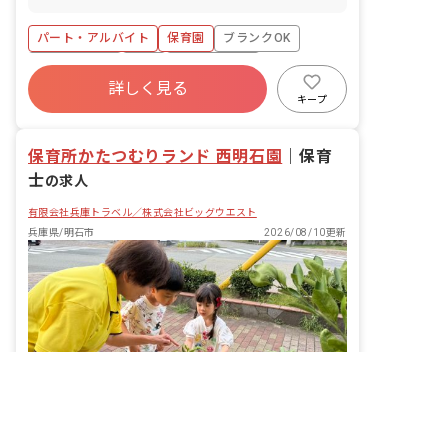
交通ポートアイランド線・神戸市営地下
鉄西神・山手線「三宮駅」より徒歩11分
パート・アルバイト
保育園
ブランクOK
※マイカー・自転車通勤も相談OK
社会保険完備
有給
福利厚生充実
詳しく見る
残業少なめ
産休育休制度
社会福祉法人
キープ
車通勤可
保育所かたつむりランド 西明石園
｜
保育
士
の求人
有限会社兵庫トラベル／株式会社ビッグウエスト
兵庫県/明石市
2026/08/10更新
非公開の求人多数！ 紹介登録はこちら
兵庫県の求人を紹介してもらう