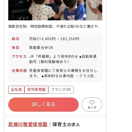
複数担任制、時短勤務制度、子連れ出勤OKなど働きやすさを追求した環境！
給与
月給216,400円 ~ 282,250円
休日
家庭都合休OK
アクセス
JR「芦屋駅」より徒歩約5分 ■自転車通
勤可（無料駐輪場あり）
仕事内容
茶屋保育園にて保育士の業務をお任せし
ます。 ■具体的な仕事内容 ・クラス担任
サポート：複数担任制 ・書類対応：日
誌、連絡帳記入など ・その他：行事準備
正社員
認可保育園
ブランクOK
など ■保育をするうえで大切にしている
こと ・子どもたちの主体性やその瞬間の
ボーナス・賞与あり
思い、個性・感性を大切にする保育を心
詳しく見る
寮・住宅・家賃補助あり
社会保険完備
掛けています。例えば、活動に対して消
キープ
極的な時には参加を無理強いしないよう
有給
福利厚生充実
退職金制度
にしています。 「好き勝手にしていい」
残業少なめ
武庫川敬愛保育園
ということではなく、口頭では具体的に
｜
保育士
の求人
伝わりにくい活動でも少し活動を外から