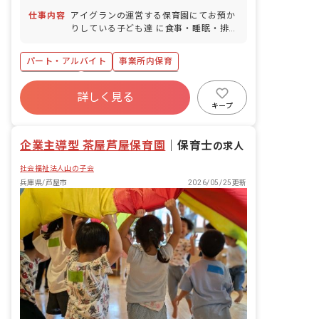
仕事内容
アイグランの運営する保育園にてお預か
りしている子ども達 に食事・睡眠・排
泄・清潔・衣類の着脱などの基本的な生
活習慣 を教えたり、集団生活を通じて社
パート・アルバイト
事業所内保育
会性を養わせたり、行事の計画 ・実行や
お知らせの作成をしたり等多岐にわたっ
ブランクOK
有給
福利厚生充実
たお仕事をお願 いします。子ども達の成
詳しく見る
昇給昇進あり
産休育休制度
未経験歓迎
長に携わる、やりがいあるお仕事です。
キープ
研修充実
WEB面接OK
企業主導型 茶屋芦屋保育園
｜
保育士
の求人
社会福祉法人山の子会
兵庫県/芦屋市
2026/05/25更新