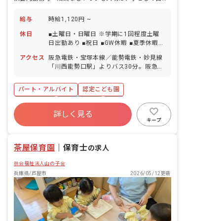
給与
時給1,120円 ~
休日
■土曜日・日曜日 ※学期に1回程度土曜
日出勤あり ■祝日 ■GW休暇 ■夏季休暇
（3～4日間） ■年末年始休暇（12/29～
アクセス
阪急電鉄・宝塚本線／能勢電鉄・妙見線
1/3） ■有給休暇（法定通り加入） ■慶
「川西能勢口駅」よりバス30分。阪急バ
弔休暇 ■産前産後・育児休暇 ■特別休暇
ス「白金三丁目バス停」下車、徒歩2分
■マイカー通勤可（無料駐車場あり）
パート・アルバイト
認定こども園
ブランクOK
社会保険完備
有給
詳しく見る
福利厚生充実
残業少なめ
産休育休制度
キープ
車通勤可
未経験歓迎
茶屋保育園
｜
保育士
の求人
社会福祉法人山の子会
兵庫県/芦屋市
2026/05/12更新