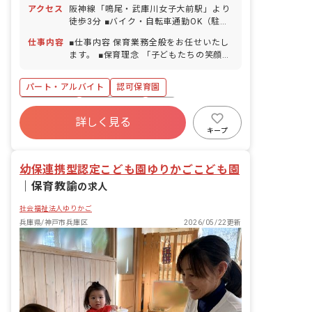
1/3） ■有給休暇（試用期間経過後に法
アクセス
阪神線「鳴尾・武庫川女子大前駅」より
定日数を付与／半日単位での取得可） ■
徒歩3分 ■バイク・自転車通勤OK（駐輪
慶弔休暇 ■産前産後・育児休暇（取得
場完備）
率・復帰率ともに100％） ■介護・看護
仕事内容
■仕事内容 保育業務全般をお任せいたし
休暇
ます。 ■保育理念 「子どもたちの笑顔と
未来のために」 安全に配慮した環境のも
と、こどもたちの笑顔のため、そして豊
パート・アルバイト
認可保育園
かな感性を育むため、深い愛情をもって
接することを保育理念としています。 ■
ブランクOK
社会保険完備
有給
保育の特徴 「考え・表現できる力を育
詳しく見る
福利厚生充実
退職金制度
残業少なめ
む」 英語・体操・リトミックや造形な
キープ
ど、子どもたちの感性を育む体験を用意
産休育休制度
社会福祉法人
します。 ※外部講師が子ども達と一緒に
幼保連携型認定こども園ゆりかごこども園
活動します。
｜
保育教諭
の求人
社会福祉法人ゆりかご
兵庫県/神戸市兵庫区
2026/05/22更新