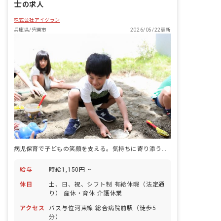
士
の求人
株式会社アイグラン
兵庫県/宍粟市
2026/05/22更新
病児保育で子どもの笑顔を支える。気持ちに寄り添う保育を実現
給与
時給1,150円 ~
休日
土、日、祝、シフト制 有給休暇（法定通
り） 産休・育休 介護休業
アクセス
バス与位河東線 総合病院前駅（徒歩5
分）