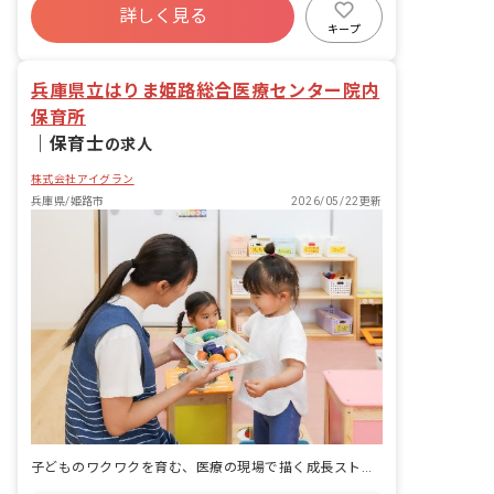
詳しく見る
寮・住宅・家賃補助あり
社会保険完備
キープ
有給
福利厚生充実
退職金制度
残業少なめ
兵庫県立はりま姫路総合医療センター院内
保育所
｜
保育士
の求人
株式会社アイグラン
兵庫県/姫路市
2026/05/22更新
子どものワクワクを育む、医療の現場で描く成長ストーリー