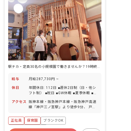
・担任保育士は配置していますが、全職
員で子どもの成長を見守り、職員同士連
携をとりながら、子どもたち一人ひとり
にかかわることを大切にしています。 具
体的には、 ・担任保育士が勤務時間外や
休暇で不在の時はもちろん、子どもの素
敵な姿や気になる姿など見かけたら、担
任保育士に報告し、情報共有を行なって
います。 ・担任クラス以外の子どものか
わいらしいエピソードなども保護者へ積
極的に伝えるようにしています。
駅チカ・定員30名の小規模園で働きませんか？19時終業・持ち帰りゼロ
給与
月給287,730円 ~
休日
年間休日: 112日 ■週休2日制（日・他シ
フト制） ■祝日 ■GW休暇 ■夏季休暇 ■年
末年始休暇（12/29～1/3） ■有給休暇 ■
アクセス
阪神本線・阪急神戸本線・阪急神戸高速
産休育休休暇 ■介護休暇 ■看護休暇
線「神戸三ノ宮駅」より徒歩9分、 戸新
交通ポートアイランド線・神戸市営地下
鉄西神・山手線「三宮駅」より徒歩11分
正社員
保育園
ブランクOK
※マイカー・自転車通勤も相談OK
ボーナス・賞与あり