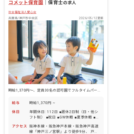
コメット保育園
｜
保育士
の求人
社会福祉法人愛心会
兵庫県/神戸市中央区
2026/05/12更新
時給1,370円～、定員30名の認可園でフルタイムパート募集！車通勤可
給与
時給1,370円 ~
休日
年間休日: 112日 ■週休2日制（日・他シ
フト制） ■祝日 ■GW休暇 ■夏季休暇 ■年
末年始休暇（12/29～1/3） ■有給休暇 ■
アクセス
阪神本線・阪急神戸本線・阪急神戸高速
産休育休休暇 ■介護休暇 ■看護休暇
線「神戸三ノ宮駅」より徒歩9分、 戸新