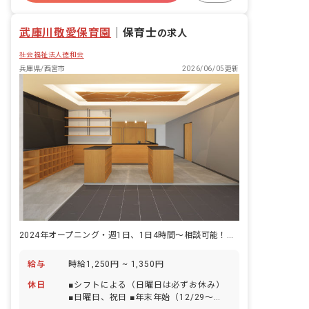
的には… ・”ひとりひとりが愛されて大
産休育休制度
社会福祉法人
切にされていることの実感”が伝わるよ
武庫川敬愛保育園
うに、子どもと1対1で関わる時間を大切
｜
保育士
の求人
にし、子どもの声に耳を傾け受け止める
社会福祉法人徳和会
ようにしています。また、日々の保育で
のふれあい遊びを積極的に取り入れ、遊
兵庫県/西宮市
2026/06/05更新
びからも実感できる環境を目指していま
す。 ・職員間で話し合う機会を設け、子
どもの成長や保護者との関わりについて
共有し、それぞれにあった関わりについ
て日々振り返る時間を作っています。そ
の中でも、子どもの”その子らしさ”を大
切にする保育にも力を入れております。
・職員一人一人が興味のある分野をオン
ラインで研修を受講し、保育のスキルア
ップをしています。
2024年オープニング・週1日、1日4時間～相談可能！扶養内もOK
給与
時給1,250円 ~ 1,350円
休日
■シフトによる（日曜日は必ずお休み）
■日曜日、祝日 ■年末年始（12/29～