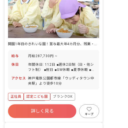
開園1年目のきれいな園！賞与最大年4カ月分、残業・持ち帰りほぼなし
給与
月給287,730円 ~
休日
年間休日: 112日 ■週休2日制（日・他シ
フト制） ■祝日 ■GW休暇 ■夏季休暇 ■年
末年始休暇（12/29～1/3） ■有給休暇 ■
アクセス
神戸電鉄公園都市線「ウッディタウン中
産休育休休暇 ■介護休暇 ■看護休暇
央駅」より徒歩10分
正社員
認定こども園
ブランクOK
ボーナス・賞与あり
詳しく見る
寮・住宅・家賃補助あり
社会保険完備
キープ
有給
福利厚生充実
退職金制度
残業少なめ