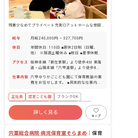
残業少なめでプライベート充実◎アットホームな雰囲気の中で働きませんか
給与
月給240,000円 ~ 327,700円
休日
年間休日: 110日 ■週休2日制（日曜、
他） ※隔週土曜休み ■祝日 ■夏季休暇
（6日間） ■年末年始休暇（12/29～
アクセス
阪神本線「新在家駅」より徒歩4分 東海
1/3） ■有給休暇（半日単位での取得可
道・山陽本線「六甲道駅」より徒歩8分
／5日以上の連休相談OK） ※入社直後に
■バイク・自転車通勤可（無料駐輪場あ
10日付与 ■慶弔休暇 ■産前産後・育児休
仕事内容
六甲ゆりかごこども園にて保育教諭の業
り）
暇 ■介護・看護休暇
務をお任せします。 ■具体的な仕事内容
・教育、保育業務全般 ・担任業務または
フリーとして全体の保育 ・援助が必要な
正社員
認定こども園
ブランクOK
子どもの保育 ※0～2歳児クラスは複数
担任／3～5歳児クラスはひとり担任
ボーナス・賞与あり
社会保険完備
有給
詳しく見る
福利厚生充実
退職金制度
残業少なめ
キープ
昇給昇進あり
宍粟総合病院 病児保育室そらまめ
｜
保育