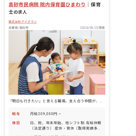
高砂市民病院 院内保育園ひまわり
｜
保育
士
の求人
株式会社アイグラン
兵庫県/高砂市
2026/05/22更新
「明日も行きたい」と思える職場。支え合う仲間が、ここにいます。
給与
月給209,000円 ~
休日
日、祝、年末年始、他シフト制 有給休暇
（法定通り） 産休・育休（取得実績多
数） 介護休業 慶弔休暇 ※年間休日107