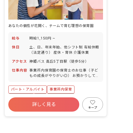
あなたの個性が花開く、チームで育む理想の保育園
給与
時給1,150円 ~
休日
土、日、年末年始、他シフト制 有給休暇
（法定通り） 産休・育休 介護休業
アクセス
神姫バス 高丘5丁目駅（徒歩5分）
仕事内容
事業所内保育園の保育士のお仕事（子ど
もの成長がやりがい◎） お預かりしてい
る子ども達についてお世話をお願いしま
す。 ・食事・睡眠・排泄・清潔・衣類の
パート・アルバイト
事業所内保育
着脱等 ・集団生活を通じた社会性の装着
・行事の計画・実行、お知らせの作成
ブランクOK
有給
福利厚生充実
詳しく見る
産休育休制度
未経験歓迎
研修充実
キープ
WEB面接OK
複数園あり