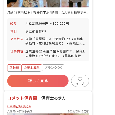
月給23万円以上！残業月平均2時間！なんでも相談できる職場です！
給与
月給235,000円 ~ 300,250円
休日
家庭都合休OK
アクセス
阪神「芦屋駅」より徒歩約1分 ■自転車
通勤可（無料駐輪場あり） ・近隣に大型
商業施設もあり、仕事終わりに買い物を
仕事内容
企業主導型 茶屋芦屋保育園にて、保育士
してから帰れます！ ・お買い物にも便利
の業務をお任せします。 ■具体的な仕事
な立地で、春は桜が満開なので清々しい
内容 ・クラス担任サポート：複数担任制
気持ちで出勤できます！
・書類対応：日誌、連絡帳記入など ・そ
正社員
企業主導型
ブランクOK
の他：行事準備など ■保育をするうえで
大切にしていること ・子どもたちの主体
ボーナス・賞与あり
性やその瞬間の思い、個性・感性を大切
詳しく見る
寮・住宅・家賃補助あり
社会保険完備
にする保育を心掛けています。例えば、
キープ
活動に対して消極的な時には参加を無理
有給
福利厚生充実
退職金制度
強いしないようにしています。 「好き勝
残業少なめ
コメット保育園
手にしていい」ということではなく、口
｜
保育士
の求人
頭では具体的に伝わりにくい活動でも少
社会福祉法人愛心会
し活動を外から見てみることで、「やっ
てみよう」と思えるのを待っています。
兵庫県/神戸市中央区
2026/05/12更新