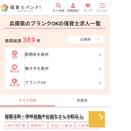
求人検索
転職相談
キープ
メニュー
兵庫県のブランクOKの保育士求人一覧
389
兵庫県
検索結果
件
勤務地を選択
場所
働き方を選択
働き方
ブランクOK
給与/他
おすすめ順
新着順
就職活動・情報収集中の学生さん大歓迎！
保育士バンク！就職・転職フェスタ in 大阪
持ち物不要
特典あり
学生さん歓迎
入退場自由