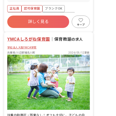
てくれることが多いため、午後はタブレ
ット記録の時間も確保できます。 ■保育
正社員
認可保育園
ブランクOK
理念 「子どもたちの笑顔と未来のため
に」 安全に配慮した環境のもと、こども
ボーナス・賞与あり
年間休日120日以上
たちの笑顔のため、そして豊かな感性を
詳しく見る
寮・住宅・家賃補助あり
社会保険完備
育むため、深い愛情をもって接すること
キープ
を保育理念としています。 ■保育の特徴
有給
福利厚生充実
退職金制度
「考え・表現できる力を育む」 英語・体
YMCAしろがね保育園
操・リトミックや造形など、子どもたち
｜
保育教諭
の求人
の感性を育む体験を用意します。 ※外部
学校法人大阪YMCA学院
講師が子ども達と一緒に活動します。
兵庫県/川辺郡猪名川町
2026/05/12更新
扶養内勤務可・残業なし！オフも大切に、子どもの自主性を大切にした保育を