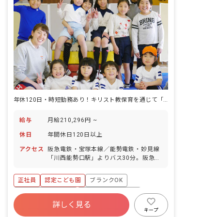
年休120日・時短勤務あり！キリスト教保育を通じて「豊かな心」を育む
給与
月給210,296円 ~
休日
年間休日120日以上
アクセス
阪急電鉄・宝塚本線／能勢電鉄・妙見線
「川西能勢口駅」よりバス30分。阪急バ
ス「白金三丁目バス停」下車、徒歩2分
■マイカー通勤可（無料駐車場あり）
正社員
認定こども園
ブランクOK
ボーナス・賞与あり
年間休日120日以上
詳しく見る
寮・住宅・家賃補助あり
社会保険完備
キープ