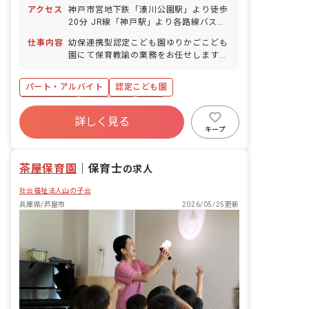
アクセス
神戸市営地下鉄「湊川公園駅」より徒歩
20分 JR線「神戸駅」より各路線バス利
用可 ・神戸駅発市バス（3・11・65系
仕事内容
幼保連携型認定こども園ゆりかごこども
統）「夢野町3丁目」下車、徒歩3分 ・
園にて保育教諭の業務をお任せします。
三宮行き市バス（7系統）「石井町」下
■具体的な仕事内容 ・教育、保育業務全
車、徒歩3分 ■バイク・自転車通勤可
般 ・身の回りの世話 ・遊びの見守り ・
（無料駐輪場あり）
パート・アルバイト
認定こども園
活動のサポート
ブランクOK
土日祝休み
有給
詳しく見る
残業少なめ
昇給昇進あり
産休育休制度
キープ
社会福祉法人
正社員登用
茶屋保育園
｜
保育士
の求人
社会福祉法人山の子会
兵庫県/芦屋市
2026/05/25更新