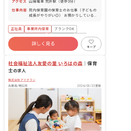
アクセス
山陽電車 荒井駅（徒歩3分）
日
仕事内容
院内保育園の保育士のお仕事（子どもの
成長がやりがい◎） お預かりしている子
ども達についてお世話をお願いします ・
食事・睡眠・排泄・清潔・衣類の着脱等
正社員
事業所内保育
ブランクOK
・集団生活を通じた社会性の装着 ・行事
の計画・実行、お知らせの作成
ボーナス・賞与あり
社会保険完備
有給
詳しく見る
福利厚生充実
退職金制度
昇給昇進あり
キープ
産休育休制度
社会福祉法人友愛の里 いろはの森
｜
保育
士
の求人
株式会社アイグラン
兵庫県/明石市
2026/05/22更新