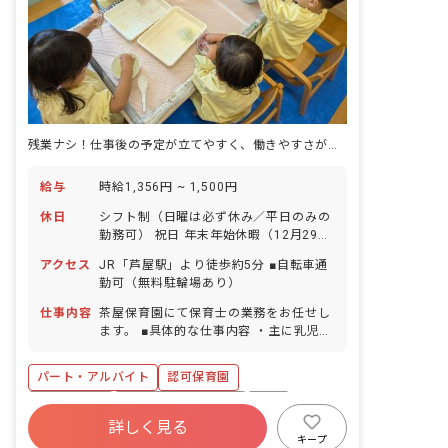
残業ナシ！仕事後の予定が立てやすく、働きやすさが魅力の園です。
給与
時給1,356円 ~ 1,500円
休日
シフト制（日曜は必ず休み／平日のみの
勤務可） 祝日 年末年始休暇（12月29日
～1月3日） 有給休暇（法定通り付与／5
アクセス
JR「芦屋駅」より徒歩約5分 ■自転車通
日以上の連休相談OK） 産前産後・育児
勤可（無料駐輪場あり）
休暇（取得率・復帰率ともに90％以上）
慶弔休暇 介護・看護休暇 特別休暇 ※子
仕事内容
茶屋保育園にて保育士の業務をお任せし
育て中の方も多数在籍されています！
ます。 ■具体的な仕事内容 ・主に乳児ク
ラスのサポート、保育補助等（複数担任
制） ・保育業務に付帯する雑務など ・
パート・アルバイト
認可保育園
その他（行事準備等） ■保育をするうえ
で大切にしていること 子どもがありのま
ブランクOK
ボーナス・賞与あり
有給
まの自分を表現しながら、安心して過ご
詳しく見る
福利厚生充実
残業少なめ
昇給昇進あり
せるような保育を心掛けています。 具体
キープ