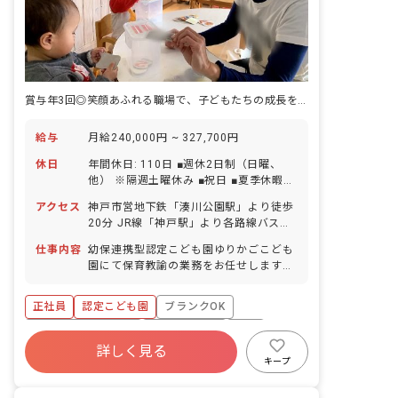
賞与年3回◎笑顔あふれる職場で、子どもたちの成長を見守りませんか
給与
月給240,000円 ~ 327,700円
休日
年間休日: 110日 ■週休2日制（日曜、
他） ※隔週土曜休み ■祝日 ■夏季休暇
（6日間） ■年末年始休暇（12/29～
アクセス
神戸市営地下鉄「湊川公園駅」より徒歩
1/3） ■有給休暇（半日単位での取得可
20分 JR線「神戸駅」より各路線バス利
／5日以上の連休相談OK） ※入社直後に
用可 ・神戸駅発市バス（3・11・65系
10日付与 ■慶弔休暇 ■産前産後・育児休
仕事内容
幼保連携型認定こども園ゆりかごこども
統）「夢野町3丁目」下車、徒歩3分 ・
暇 ■介護・看護休暇
園にて保育教諭の業務をお任せします。
三宮行き市バス（7系統）「石井町」下
■具体的な仕事内容 ・教育、保育業務全
車、徒歩3分 ■バイク・自転車通勤可
般 ・担任業務またはフリーとして全体の
（無料駐輪場あり）
正社員
認定こども園
ブランクOK
保育 ・援助が必要な子どもの保育 ※0～
2歳児クラスは複数担任／3～5歳児クラ
ボーナス・賞与あり
社会保険完備
有給
スはひとり担任
詳しく見る
福利厚生充実
退職金制度
残業少なめ
キープ
昇給昇進あり