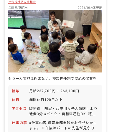
社会福祉法人徳和会
見てみることで、「やってみよう」と思
えるのを待っています。 ・担任保育士は
兵庫県/西宮市
2026/06/05更新
配置していますが、全職員で子どもの成
長を見守り、職員同士連携をとりなが
ら、子どもたち一人ひとりにかかわるこ
とを大切にしています。 具体的には、
・担任保育士が勤務時間外や休暇で不在
の時はもちろん、子どもの素敵な姿や気
になる姿など見かけたら、担任保育士に
報告し、情報共有を行なっています。 ・
担任クラス以外の子どものかわいらしい
エピソードなども保護者へ積極的に伝え
るようにしています。
もう一人で抱え込まない。複数担任制で安心の保育を実現できます。
給与
月給237,700円 ~ 263,100円
休日
年間休日120日以上
アクセス
阪神線「鳴尾・武庫川女子大前駅」より
徒歩3分 ■バイク・自転車通勤OK（駐輪
場完備）
仕事内容
■仕事内容 保育業務全般をお任せいたし
ます。 ※午後はパートの先生が見守りし