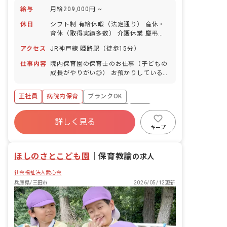
給与
月給209,000円 ~
休日
シフト制 有給休暇（法定通り） 産休・
育休（取得実績多数） 介護休業 慶弔休
暇 ※年間休日107日（週1日または4週4
アクセス
JR神戸線 姫路駅（徒歩15分）
日以上の休日を付与）
仕事内容
院内保育園の保育士のお仕事（子どもの
成長がやりがい◎） お預かりしている子
ども達についてお世話をお願いします ・
食事・睡眠・排泄・清潔・衣類の着脱等
正社員
病院内保育
ブランクOK
・集団生活を通じた社会性の装着 ・行事
の計画・実行、お知らせの作成
ボーナス・賞与あり
社会保険完備
有給
詳しく見る
福利厚生充実
退職金制度
昇給昇進あり
キープ
産休育休制度
ほしのさとこども園
｜
保育教諭
の求人
社会福祉法人愛心会
兵庫県/三田市
2026/05/12更新