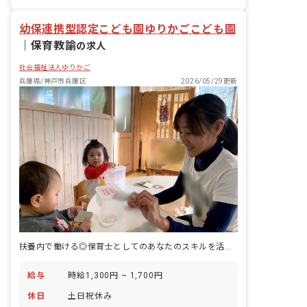
有給
福利厚生充実
退職金制度
幼保連携型認定こども園ゆりかごこども園
｜
保育教諭
の求人
社会福祉法人ゆりかご
兵庫県/神戸市兵庫区
2026/05/29更新
扶養内で働ける◎保育士としてのあなたのスキルを活かしませんか
給与
時給1,300円 ~ 1,700円
休日
土日祝休み