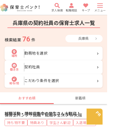
求人検索
転職相談
キープ
メニュー
兵庫県の契約社員の保育士求人一覧
76
兵庫県
検索結果
件
勤務地を選択
場所
契約社員
働き方
こだわり条件を選択
給与/他
おすすめ順
新着順
就職活動・情報収集中の学生さん大歓迎！
保育士バンク！就職・転職フェスタ in 大阪
持ち物不要
特典あり
学生さん歓迎
入退場自由