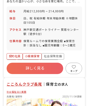
あなたの温かい心が、小さな命を育む場所。ここで、理想の保育を実現しませんか？
給与
月給212,000円 ~ 214,000円
休日
日、祝 有給休暇 年末年始休暇 ※年間休
日105日
アクセス
神戸新交通ポートライナー 貿易センター
駅（徒歩5分）
仕事内容
保育ルームでの保育業務全般 ■保育方
針：該当なし ■園児年齢層：0～2歳児
契約社員
小規模保育
社会保険完備
有給
福利厚生充実
残業少なめ
詳しく見る
産休育休制度
社会福祉法人
乳児保育のみ
キープ
複数園あり
こころんクラブ長尾
｜
保育士
の求人
社会福祉法人鶯園
兵庫県/宝塚市
2025/11/04更新