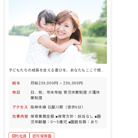
子どもたちの成長を支える喜びを、あなたもここで感じませんか？
給与
月給236,000円 ~ 236,000円
休日
日、祝、年末年始 育児休業制度 介護休
業制度
アクセス
阪神本線 石屋川駅（徒歩6分）
仕事内容
保育業務全般 ■保育方針：該当なし ■園
児年齢層：0～5歳児 ■園庭有無：あり
契約社員
認可保育園