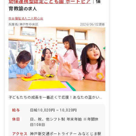
幼保連携型認定こども園 ポートピア
｜
保
育教諭
の求人
社会福祉法人二人同心会
兵庫県/神戸市中央区
2026/06/02更新
子どもたちの成長を一番近くで応援！あなたの温かい心が輝く場所がここにあります。
給与
日給10,020円 ~ 10,020円
休日
日、祝、他シフト制 年末年始 ※年間休
日108日
アクセス
神戸新交通ポートライナー みなとじま駅