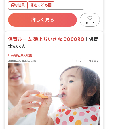
契約社員
認定こども園
ボーナス・賞与あり
年間休日120日以上
詳しく見る
社会保険完備
有給
残業少なめ
キープ
産休育休制度
社会福祉法人
車通勤可
保育ルーム 磯上ちいさな COCORO
｜
保育
士
の求人
社会福祉法人鶯園
兵庫県/神戸市中央区
2025/11/04更新