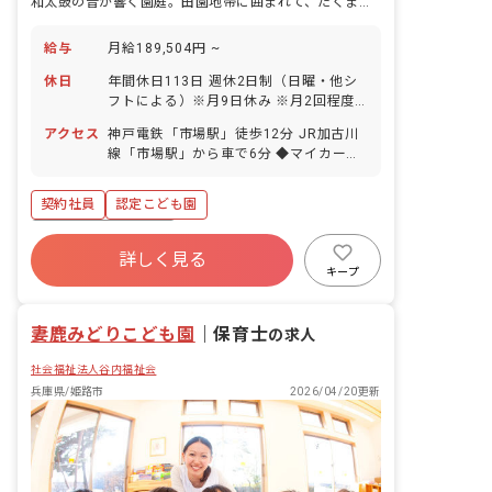
和太鼓の音が響く園庭。田園地帯に囲まれて、たくましく心情豊かな子どもを育てます。
給与
月給189,504円 ~
休日
年間休日113日 週休2日制（日曜・他シ
フトによる）※月9日休み ※月2回程度
土曜出勤あり 祝日 年末年始休暇
アクセス
神戸電鉄「市場駅」徒歩12分 JR加古川
（12/29～1/3） 有給休暇（法定通り。
線「市場駅」から車で6分 ◆マイカー・
5日間以上の連休は応相談） 産前産後・
バイク・自転車通勤もOK！駐車場、駐輪
育児休暇（取得率、復帰率ともに
場は無料で利用できます。園の近くに
100％！） 介護・看護休暇
契約社員
認定こども園
は、小学校や警察派出所、お散歩に最適
な公園もあります。コンビニは徒歩5分
ボーナス・賞与あり
圏内にあり、ちょっとしたお買い物にも
詳しく見る
寮・住宅・家賃補助あり
社会保険完備
便利な立地です。
キープ
有給
退職金制度
残業少なめ
昇給昇進あり
産休育休制度
妻鹿みどりこども園
｜
保育士
の求人
社会福祉法人谷内福祉会
兵庫県/姫路市
2026/04/20更新