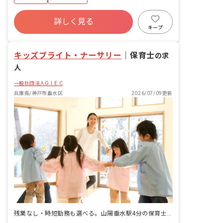
詳しく見る
キープ
キッズブライト・ナーサリー
｜
保育士
の求
人
一般社団法人G.I.E.C
兵庫県/神戸市垂水区
2026/07/09更新
残業なし・時短勤務も選べる。山陽垂水駅4分の保育士求人