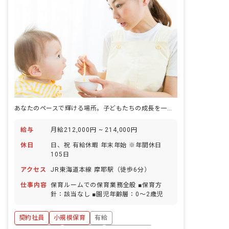
あなたのペースで輝ける場所。子どもたちの成長を一緒に見守りませんか？
給与
月給212,000円 ~ 214,000円
休日
日、祝 有給休暇 年末年始 ※年間休日
105日
アクセス
JR東海道本線 摩耶駅（徒歩6分）
仕事内容
保育ルームでの保育業務全般 ■保育方
針：該当なし ■園児年齢層：0～2歳児
契約社員
小規模保育
有給