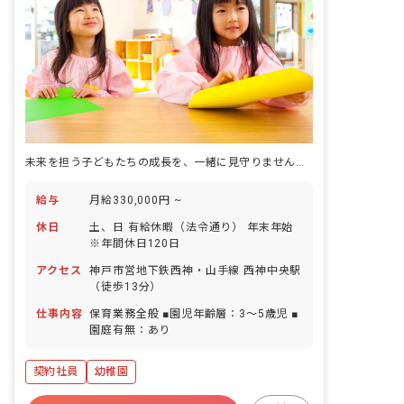
未来を担う子どもたちの成長を、一緒に見守りませんか？あなたの温かい心が輝く場所です。
給与
月給330,000円 ~
休日
土、日 有給休暇（法令通り） 年末年始
※年間休日120日
アクセス
神戸市営地下鉄西神・山手線 西神中央駅
（徒歩13分）
仕事内容
保育業務全般 ■園児年齢層：3～5歳児 ■
園庭有無：あり
契約社員
幼稚園