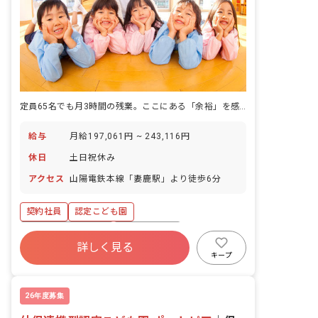
定員65名でも月3時間の残業。ここにある「余裕」を感じてください。
給与
月給197,061円 ~ 243,116円
休日
土日祝休み
アクセス
山陽電鉄本線「妻鹿駅」より徒歩6分
契約社員
認定こども園
ボーナス・賞与あり
社会保険完備
詳しく見る
土日祝休み
有給
退職金制度
キープ
残業少なめ
昇給昇進あり
産休育休制度
26年度募集