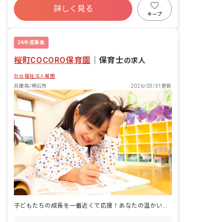
ます。 ■保育方針：該当なし
詳しく見る
キープ
26年度募集
桜町COCORO保育園
｜
保育士
の求人
社会福祉法人鶯園
兵庫県/明石市
2026/03/31更新
子どもたちの成長を一番近くで応援！あなたの温かい心が輝く場所です。