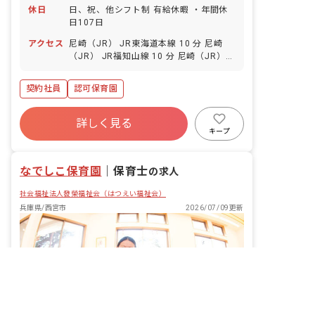
休日
日、祝、他シフト制 有給休暇 ・年間休
日107日
アクセス
尼崎（JR） JR東海道本線 10 分 尼崎
（JR） JR福知山線 10 分 尼崎（JR）
JR東西線 10 分 加島 JR東西線 15 分 杭
瀬 阪神本線 17 分
契約社員
認可保育園
詳しく見る
キープ
なでしこ保育園
｜
保育士
の求人
社会福祉法人發榮福祉会（はつえい福祉会）
兵庫県/西宮市
2026/07/09更新
非公開の求人多数！ 紹介登録はこちら
兵庫県の求人を紹介してもらう