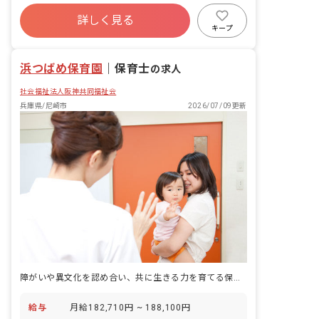
福利厚生充実
残業少なめ
昇給昇進あり
詳しく見る
社会福祉法人
乳児保育のみ
駅近5分以内
キープ
複数園あり
浜つばめ保育園
｜
保育士
の求人
社会福祉法人阪神共同福祉会
兵庫県/尼崎市
2026/07/09更新
障がいや異文化を認め合い、共に生きる力を育てる保育に関わる仕事です。
給与
月給182,710円 ~ 188,100円